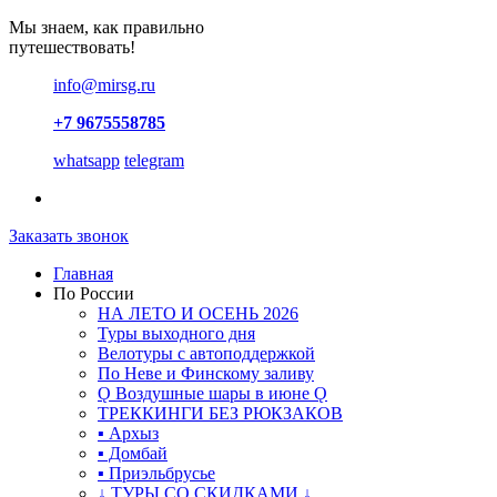
Мы знаем, как правильно
путешествовать!
info@mirsg.ru
+7 9675558785
whatsapp
telegram
Заказать звонок
Главная
По России
НА ЛЕТО И ОСЕНЬ 2026
Туры выходного дня
Велотуры с автоподдержкой
По Неве и Финскому заливу
Ǫ Воздушные шары в июне Ǫ
ТРЕККИНГИ БЕЗ РЮКЗАКОВ
▪ Архыз
▪ Домбай
▪ Приэльбрусье
↓ ТУРЫ СО СКИДКАМИ ↓