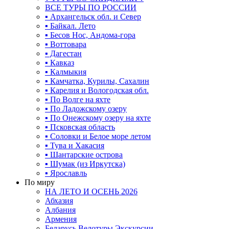
ВСЕ ТУРЫ ПО РОССИИ
▪ Архангельск обл. и Север
▪ Байкал. Лето
▪ Бесов Нос, Андома-гора
▪ Воттовара
▪ Дагестан
▪ Кавказ
▪ Калмыкия
▪ Камчатка, Курилы, Сахалин
▪ Карелия и Вологодская обл.
▪ По Волге на яхте
▪ По Ладожскому озеру
▪ По Онежскому озеру на яхте
▪ Псковская область
▪ Соловки и Белое море летом
▪ Тува и Хакасия
▪ Шантарские острова
▪ Шумак (из Иркутска)
▪ Ярославль
По миру
НА ЛЕТО И ОСЕНЬ 2026
Абхазия
Албания
Армения
Беларусь Велотуры Экскурсии