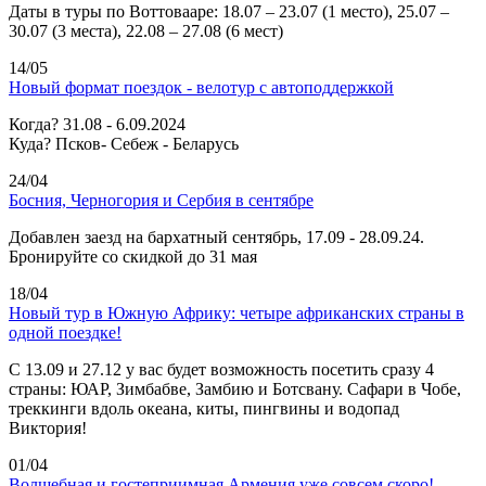
Даты в туры по Воттовааре: 18.07 – 23.07 (1 место), 25.07 –
30.07 (3 места), 22.08 – 27.08 (6 мест)
14/05
Новый формат поездок - велотур с автоподдержкой
Когда? 31.08 - 6.09.2024
Куда? Псков- Себеж - Беларусь
24/04
Босния, Черногория и Сербия в сентябре
Добавлен заезд на бархатный сентябрь, 17.09 - 28.09.24.
Бронируйте со скидкой до 31 мая
18/04
Новый тур в Южную Африку: четыре африканских страны в
одной поездке!
C 13.09 и 27.12 у вас будет возможность посетить сразу 4
страны: ЮАР, Зимбабве, Замбию и Ботсвану. Сафари в Чобе,
треккинги вдоль океана, киты, пингвины и водопад
Виктория!
01/04
Волшебная и гостеприимная Армения уже совсем скоро!