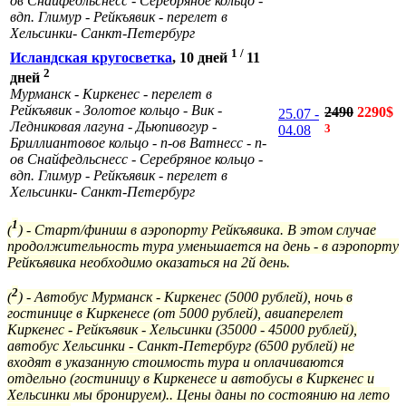
ов Снайфедльснесс - Серебряное кольцо -
вдп. Глимур - Рейкъявик -
перелет в
Хельсинки- Санкт-Петербург
1 /
Исландская кругосветка
, 10 дней
11
2
дней
Мурманск - Киркенес - перелет в
Рейкъявик - Золотое кольцо - Вик -
2490
2290$
25.07 -
Ледниковая лагуна - Дьюпивогур -
3
04.08
Бриллиантовое кольцо - п-ов Ватнесс - п-
ов Снайфедльснесс - Серебряное кольцо -
вдп. Глимур - Рейкъявик -
перелет в
Хельсинки- Санкт-Петербург
1
(
) - Старт/финиш в аэропорту Рейкъявика. В этом случае
продолжительность тура уменьшается на день - в аэропорту
Рейкъявика необходимо оказаться на 2й день.
2
(
) -
Автобус Мурманск - Киркенес (5000 рублей), ночь в
гостинице в Киркенесе (от 5000 рублей), авиаперелет
Киркенес - Рейкъявик - Хельсинки (35000 - 45000 рублей),
автобус Хельсинки - Санкт-Петербург (6500 рублей) не
входят в указанную стоимость тура и оплачиваются
отдельно (гостиницу в Киркенесе и автобусы в Киркенес и
Хельсинки мы бронируем).. Цены даны по состоянию на лето