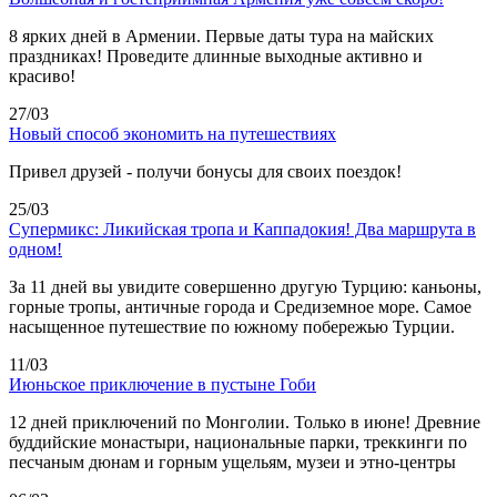
8 ярких дней в Армении. Первые даты тура на майских
праздниках! Проведите длинные выходные активно и
красиво!
27/03
Новый способ экономить на путешествиях
Привел друзей - получи бонусы для своих поездок!
25/03
Супермикс: Ликийская тропа и Каппадокия! Два маршрута в
одном!
За 11 дней вы увидите совершенно другую Турцию: каньоны,
горные тропы, античные города и Средиземное море. Самое
насыщенное путешествие по южному побережью Турции.
11/03
Июньское приключение в пустыне Гоби
12 дней приключений по Монголии. Только в июне! Древние
буддийские монастыри, национальные парки, треккинги по
песчаным дюнам и горным ущельям, музеи и этно-центры