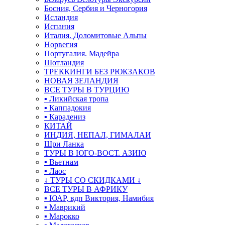
Босния, Сербия и Черногория
Исландия
Испания
Италия. Доломитовые Альпы
Норвегия
Португалия. Мадейра
Шотландия
ТРЕККИНГИ БЕЗ РЮКЗАКОВ
НОВАЯ ЗЕЛАНДИЯ
ВСЕ ТУРЫ В ТУРЦИЮ
▪ Ликийская тропа
▪ Каппадокия
▪ Карадениз
КИТАЙ
ИНДИЯ, НЕПАЛ, ГИМАЛАИ
Шри Ланка
ТУРЫ В ЮГО-ВОСТ. АЗИЮ
▪ Вьетнам
▪ Лаос
↓ ТУРЫ СО СКИДКАМИ ↓
ВСЕ ТУРЫ В АФРИКУ
▪ ЮАР, вдп Виктория, Намибия
▪ Маврикий
▪ Марокко