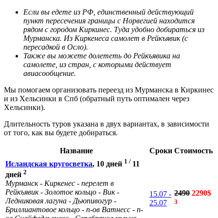
Если вы едете из РФ, единственный действующий
пункт пересечения границы с Норвегией находится
рядом с городом Киркинес. Туда удобно добираться из
Мурманска. Из Киркенеса самолет в Рейкъявик (с
пересадкой в Осло).
Также вы можете долететь до Рейкъявика на
самолете, из стран, с которыми действует
авиасообщение.
Мы помогаем организовать переезд из Мурманска в Киркинес
и из Хельсинки в Спб (обратный путь оптимален через
Хельсинки).
Длительность туров указана в двух вариантах, в зависимости
от того, как вы будете добираться.
Название
Сроки
Стоимость
1 /
Исландская кругосветка
, 10 дней
11
2
дней
Мурманск - Киркенес - перелет в
Рейкъявик - Золотое кольцо - Вик -
2490
2290$
15.07 -
Ледниковая лагуна - Дьюпивогур -
3
25.07
Бриллиантовое кольцо - п-ов Ватнесс - п-