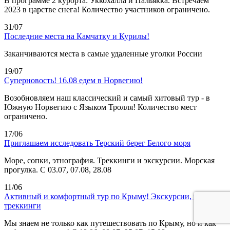
В программе 2 курорта: Уккохалла и Пальякка. Встречаем
2023 в царстве снега! Количество участников ограничено.
31/07
Последние места на Камчатку и Курилы!
Заканчиваются места в самые удаленные уголки России
19/07
Суперновость! 16.08 едем в Норвегию!
Возобновляем наш классический и самый хитовый тур - в
Южную Норвегию с Языком Тролля! Количество мест
ограничено.
17/06
Приглашаем исследовать Терский берег Белого моря
Море, сопки, этнография. Треккинги и экскурсии. Морская
прогулка. С 03.07, 07.08, 28.08
11/06
Активный и комфортный тур по Крыму! Экскурсии, море,
треккинги
Мы знаем не только как путешествовать по Крыму, но и как