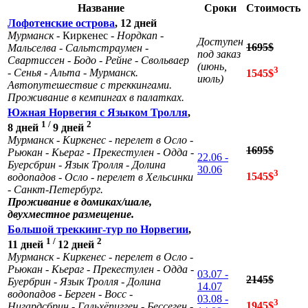
Название
Сроки
Стоимость
Лофотенские острова
, 12 дней
Мурманск -
Киркенес
- Нордкап -
Доступен
1695$
Мальселва - Сальтстраумен -
под заказ
Свартиссен - Бодо - Рейне - Свольваер
(июнь,
3
- Сенья - Альта - Мурманск.
1545$
июль)
Автопутешествие с треккингами.
Проживание в кемпингах в палатках.
Южная Норв
егия с Языком Тролля
,
1 /
2
8 дней
9 дней
Мурманск - Киркенес - перелет в Осло -
1695$
Рьюкан - Кьераг - Прекестулен - Одда -
22.06 -
Буерсбрин - Язык Тролля - Долина
30.06
3
1545$
водопадов - Осло -
перелет в Хельсинки
- Санкт-Петербург
.
Проживание в домиках/шале,
двухместное размещение.
Большой треккинг-тур по Норвегии
,
1 /
2
11 дней
12 дней
Мурманск - Киркенес - перелет в Осло -
Рьюкан - Кьераг - Прекестулен - Одда -
03.07 -
2145$
Буербрин - Язык Тролля - Долина
14.07
водопадов - Берген - Восс -
03.08 -
3
1945$
Нигардсбрин - Гальхёпигген - Бессеген -