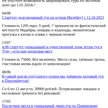
Не упустите возможность забронировать туры по льготной
цене (до 1.01.2024) !
04/08
Стартует долгожданный тур на остров Мадейру! с 12.10.2023
Стоимость 1295 евро, 9 дней, 7 треккингов по фантастической
местности Мадейры, пещеры и водопады, океаническая
прогулка к китам и пляжи с черным песком!
13/07
4.08 стартует уникальный и единственный этим летом тур в
Туву - есть еще несколько мест
Стоимость 75600, Всё включено. Места силы, таёжные тропы,
счастливая жизнь вдали от цивилизации!
08/06
В самый разгар отпускного сезона мы добавили хитовый тур
в Приэльбрусье!
Со 6 по 12 августа, 39900 рублей. Потрясающие локации и
несложные трекинги без рюкзаков!
17/05
Последние места в уникальный джип-тур по Памирскому