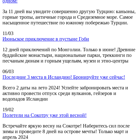
одном!
За 11 дней вы увидите совершенно другую Турцию: каньоны,
горные тропы, античные города и Средиземное море. Самое
насыщенное путешествие по южному побережью Турции.
11/03
Июньское приключение в пустыне Гоби
12 дней приключений по Монголии. Только в июне! Древние
буддийские монастыри, национальные парки, треккинги по
песчаным дюнам и горным ущельям, музеи и этно-центры
06/03
Последние 3 места в Исландию! Бронируйте уже сейчас!
Всего 2 даты на лето 2024! Успейте забронировать места и
активно провести отпуск среди вулканов, гейзеров и
водопадов Исландии
19/02
Полетели на Сокотру уже этой весной!
Встречайте яркую весну на Сокотре! Наберитесь сил после
зимы и проведите 8 дней на острове мечты! Только март и
апрель 2024