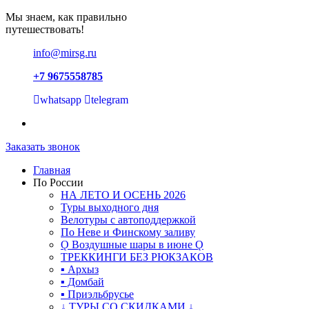
Мы знаем, как правильно
путешествовать!
info@mirsg.ru
+7 9675558785
whatsapp
telegram
Заказать звонок
Главная
По России
НА ЛЕТО И ОСЕНЬ 2026
Туры выходного дня
Велотуры с автоподдержкой
По Неве и Финскому заливу
Ǫ Воздушные шары в июне Ǫ
ТРЕККИНГИ БЕЗ РЮКЗАКОВ
▪ Архыз
▪ Домбай
▪ Приэльбрусье
↓ ТУРЫ СО СКИДКАМИ ↓