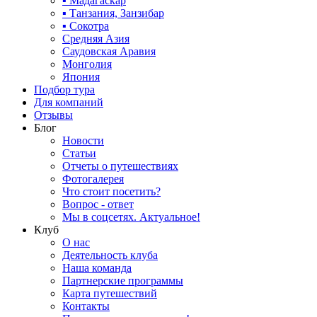
▪ Мадагаскар
▪ Танзания, Занзибар
▪ Сокотра
Средняя Азия
Саудовская Аравия
Монголия
Япония
Подбор тура
Для компаний
Отзывы
Блог
Новости
Статьи
Отчеты о путешествиях
Фотогалерея
Что стоит посетить?
Вопрос - ответ
Мы в соцсетях. Актуальное!
Клуб
О нас
Деятельность клуба
Наша команда
Партнерские программы
Карта путешествий
Контакты