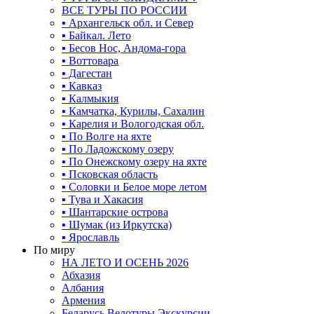
ВСЕ ТУРЫ ПО РОССИИ
▪ Архангельск обл. и Север
▪ Байкал. Лето
▪ Бесов Нос, Андома-гора
▪ Воттовара
▪ Дагестан
▪ Кавказ
▪ Калмыкия
▪ Камчатка, Курилы, Сахалин
▪ Карелия и Вологодская обл.
▪ По Волге на яхте
▪ По Ладожскому озеру
▪ По Онежскому озеру на яхте
▪ Псковская область
▪ Соловки и Белое море летом
▪ Тува и Хакасия
▪ Шантарские острова
▪ Шумак (из Иркутска)
▪ Ярославль
По миру
НА ЛЕТО И ОСЕНЬ 2026
Абхазия
Албания
Армения
Беларусь Велотуры Экскурсии