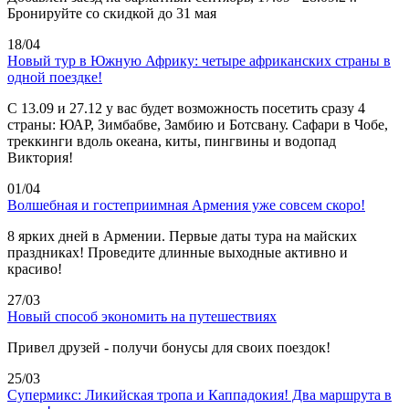
Бронируйте со скидкой до 31 мая
18/04
Новый тур в Южную Африку: четыре африканских страны в
одной поездке!
C 13.09 и 27.12 у вас будет возможность посетить сразу 4
страны: ЮАР, Зимбабве, Замбию и Ботсвану. Сафари в Чобе,
треккинги вдоль океана, киты, пингвины и водопад
Виктория!
01/04
Волшебная и гостеприимная Армения уже совсем скоро!
8 ярких дней в Армении. Первые даты тура на майских
праздниках! Проведите длинные выходные активно и
красиво!
27/03
Новый способ экономить на путешествиях
Привел друзей - получи бонусы для своих поездок!
25/03
Супермикс: Ликийская тропа и Каппадокия! Два маршрута в