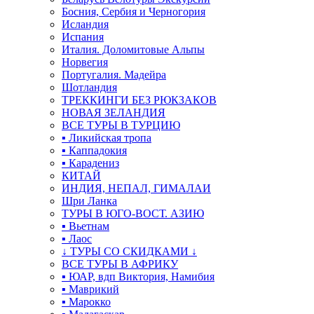
Босния, Сербия и Черногория
Исландия
Испания
Италия. Доломитовые Альпы
Норвегия
Португалия. Мадейра
Шотландия
ТРЕККИНГИ БЕЗ РЮКЗАКОВ
НОВАЯ ЗЕЛАНДИЯ
ВСЕ ТУРЫ В ТУРЦИЮ
▪ Ликийская тропа
▪ Каппадокия
▪ Карадениз
КИТАЙ
ИНДИЯ, НЕПАЛ, ГИМАЛАИ
Шри Ланка
ТУРЫ В ЮГО-ВОСТ. АЗИЮ
▪ Вьетнам
▪ Лаос
↓ ТУРЫ СО СКИДКАМИ ↓
ВСЕ ТУРЫ В АФРИКУ
▪ ЮАР, вдп Виктория, Намибия
▪ Маврикий
▪ Марокко