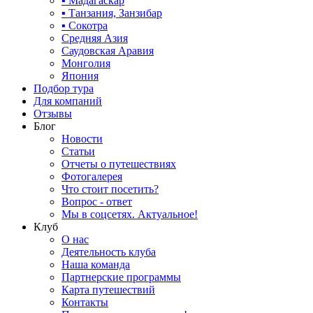
▪ Мадагаскар
▪ Танзания, Занзибар
▪ Сокотра
Средняя Азия
Саудовская Аравия
Монголия
Япония
Подбор тура
Для компаний
Отзывы
Блог
Новости
Статьи
Отчеты о путешествиях
Фотогалерея
Что стоит посетить?
Вопрос - ответ
Мы в соцсетях. Актуальное!
Клуб
О нас
Деятельность клуба
Наша команда
Партнерские программы
Карта путешествий
Контакты