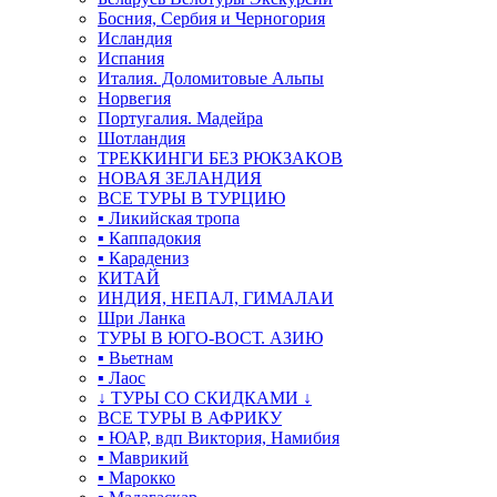
Босния, Сербия и Черногория
Исландия
Испания
Италия. Доломитовые Альпы
Норвегия
Португалия. Мадейра
Шотландия
ТРЕККИНГИ БЕЗ РЮКЗАКОВ
НОВАЯ ЗЕЛАНДИЯ
ВСЕ ТУРЫ В ТУРЦИЮ
▪ Ликийская тропа
▪ Каппадокия
▪ Карадениз
КИТАЙ
ИНДИЯ, НЕПАЛ, ГИМАЛАИ
Шри Ланка
ТУРЫ В ЮГО-ВОСТ. АЗИЮ
▪ Вьетнам
▪ Лаос
↓ ТУРЫ СО СКИДКАМИ ↓
ВСЕ ТУРЫ В АФРИКУ
▪ ЮАР, вдп Виктория, Намибия
▪ Маврикий
▪ Марокко