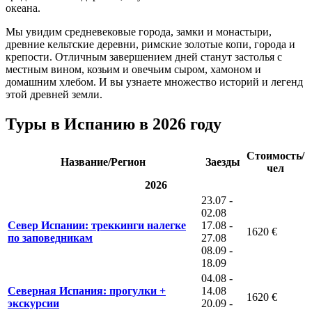
океана.
Мы увидим средневековые города, замки и монастыри,
древние кельтские деревни, римские золотые копи, города и
крепости. Отличным завершением дней станут застолья с
местным вином, козьим и овечьим сыром, хамоном и
домашним хлебом. И вы узнаете множество историй и легенд
этой древней земли.
Туры в Испанию в 2026 году
Стоимость/
Название/Регион
Заезды
чел
2026
23.07 -
02.08
Север Испании: треккинги налегке
17.08 -
1620 €
по заповедникам
27.08
08.09 -
18.09
04.08 -
Северная Испания: прогулки +
14.08
1620 €
экскурсии
20.09 -