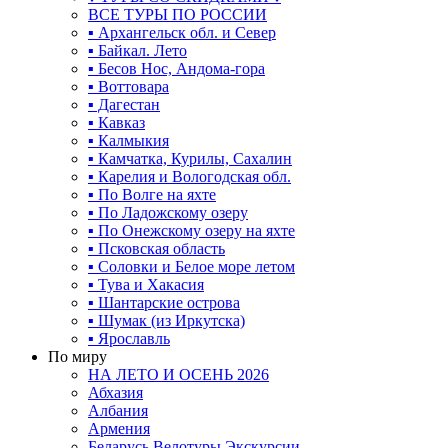
ВСЕ ТУРЫ ПО РОССИИ
▪ Архангельск обл. и Север
▪ Байкал. Лето
▪ Бесов Нос, Андома-гора
▪ Воттовара
▪ Дагестан
▪ Кавказ
▪ Калмыкия
▪ Камчатка, Курилы, Сахалин
▪ Карелия и Вологодская обл.
▪ По Волге на яхте
▪ По Ладожскому озеру
▪ По Онежскому озеру на яхте
▪ Псковская область
▪ Соловки и Белое море летом
▪ Тува и Хакасия
▪ Шантарские острова
▪ Шумак (из Иркутска)
▪ Ярославль
По миру
НА ЛЕТО И ОСЕНЬ 2026
Абхазия
Албания
Армения
Беларусь Велотуры Экскурсии