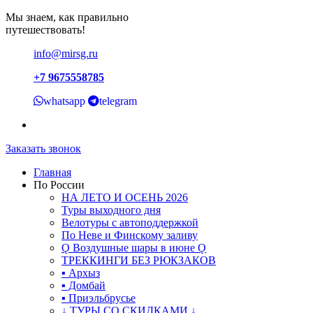
Мы знаем, как правильно
путешествовать!
info@mirsg.ru
+7 9675558785
whatsapp
telegram
Заказать звонок
Главная
По России
НА ЛЕТО И ОСЕНЬ 2026
Туры выходного дня
Велотуры с автоподдержкой
По Неве и Финскому заливу
Ǫ Воздушные шары в июне Ǫ
ТРЕККИНГИ БЕЗ РЮКЗАКОВ
▪ Архыз
▪ Домбай
▪ Приэльбрусье
↓ ТУРЫ СО СКИДКАМИ ↓