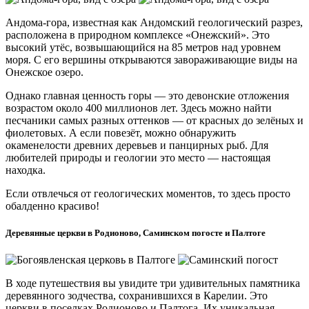
Андома-гора, известная как Андомский геологический разрез,
расположена в природном комплексе «Онежский». Это
высокий утёс, возвышающийся на 85 метров над уровнем
моря. С его вершины открываются завораживающие виды на
Онежское озеро.
Однако главная ценность горы — это девонские отложения
возрастом около 400 миллионов лет. Здесь можно найти
песчаники самых разных оттенков — от красных до зелёных и
фиолетовых. А если повезёт, можно обнаружить
окаменелости древних деревьев и панцирных рыб. Для
любителей природы и геологии это место — настоящая
находка.
Если отвлечься от геологических моментов, то здесь просто
обалденно красиво!
Деревянные церкви в Родионово, Саминском погосте и Палтоге
В ходе путешествия вы увидите три удивительных памятника
деревянного зодчества, сохранившихся в Карелии. Это
церкви в поселках Родионово и Палтога. Их уникальная