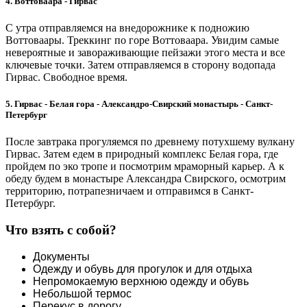
4. Воттоваара - Гирвас
С утра отправляемся на внедорожнике к подножию
Воттоваары. Треккинг по горе Воттоваара. Увидим самые
невероятные и завораживающие пейзажи этого места и все
ключевые точки. Затем отправляемся в сторону водопада
Гирвас. Свободное время.
5. Гирвас - Белая гора - Александро-Свирский монастырь - Санкт-
Петербург
После завтрака прогуляемся по древнему потухшему вулкану
Гирвас. Затем едем в природный комплекс Белая гора, где
пройдем по эко тропе и посмотрим мраморный карьер. А к
обеду будем в монастыре Александра Свирского, осмотрим
территорию, потрапезничаем и отправимся в Санкт-
Петербург.
Что взять с собой?
Документы
Одежду и обувь для прогулок и для отдыха
Непромокаемую верхнюю одежду и обувь
Небольшой термос
Перекус в дорогу