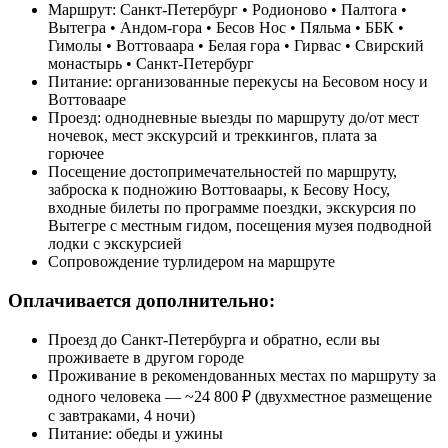
Маршрут: Санкт-Петербург • Родионово • Палтога •
Вытегра • Андом-гора • Бесов Нос • Пяльма • ББК •
Гимолы • Воттоваара • Белая гора • Гирвас • Свирский
монастырь • Санкт-Петербург
Питание: организованные перекусы на Бесовом носу и
Воттовааре
Проезд: однодневные выезды по маршруту до/от мест
ночевок, мест экскурсий и треккингов, плата за
горючее
Посещение достопримечательностей по маршруту,
заброска к подножию Воттоваары, к Бесову Носу,
входные билеты по программе поездки, экскурсия по
Вытегре с местным гидом, посещения музея подводной
лодки с экскурсией
Сопровождение турлидером на маршруте
Оплачивается дополнительно:
Проезд до Санкт-Петербурга и обратно, если вы
проживаете в другом городе
Проживание в рекомендованных местах по маршруту за
одного человека — ~24 800 ₽ (двухместное размещение
с завтраками, 4 ночи)
Питание: обеды и ужины