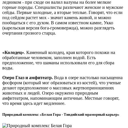
ледником - при сходе он валил валуны на более мелкие
горные породы. Специалисты различают женские и мужские
сейды. Первые холодные, а вторые теплые. Говорят, что если
под сейдом растет мох - значит камень живой, и можно
пообщаться с его духом. В самом известном камне, Укко
(карельская версия бога-громовержца), можно разглядеть
очертания грозного старца.
«Колодец»
. Каменный колодец, края которого похожи на
обработанные человеком, заполнен водой. Есть
предположение, что шаманы использовали его для сбора
воды.
Озеро Глаз и амфитеатр.
Вода в озере настолько насыщенна
фосфором (который мог образоваться из костей), что ученые
делают предположение о массовых жертвоприношениях
животных и людей. Озеро окружено природным
амфитеатром, напоминающим античные. Местные говорят,
что время здесь идет медленнее.
Природный комплекс «Белая Гора - Тивдийский мраморный карьер»