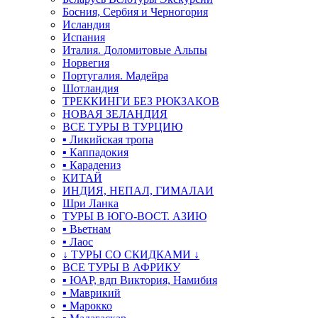
Босния, Сербия и Черногория
Исландия
Испания
Италия. Доломитовые Альпы
Норвегия
Португалия. Мадейра
Шотландия
ТРЕККИНГИ БЕЗ РЮКЗАКОВ
НОВАЯ ЗЕЛАНДИЯ
ВСЕ ТУРЫ В ТУРЦИЮ
▪ Ликийская тропа
▪ Каппадокия
▪ Карадениз
КИТАЙ
ИНДИЯ, НЕПАЛ, ГИМАЛАИ
Шри Ланка
ТУРЫ В ЮГО-ВОСТ. АЗИЮ
▪ Вьетнам
▪ Лаос
↓ ТУРЫ СО СКИДКАМИ ↓
ВСЕ ТУРЫ В АФРИКУ
▪ ЮАР, вдп Виктория, Намибия
▪ Маврикий
▪ Марокко