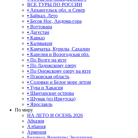
ВСЕ ТУРЫ ПО РОССИИ
▪ Архангельск обл. и Север
▪ Байкал. Лето
▪ Бесов Нос, Андома-гора
▪ Воттовара
▪ Дагестан
▪ Кавказ
▪ Калмыкия
▪ Камчатка, Курилы, Сахалин
▪ Карелия и Вологодская обл.
▪ По Волге на яхте
▪ По Ладожскому озеру
▪ По Онежскому озеру на яхте
▪ Псковская область
▪ Соловки и Белое море летом
▪ Тува и Хакасия
▪ Шантарские острова
▪ Шумак (из Иркутска)
▪ Ярославль
По миру
НА ЛЕТО И ОСЕНЬ 2026
Абхазия
Албания
Армения
Беларусь Велотуры Экскурсии