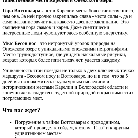
таинственные места Карелии и Онежского озера!
Гора Воттоваара
- нет в Карелии места более таинственного,
чем она. За ней прочно закрепилась слава «места силы», да и
само название звучит как какое-то древнее заклинание. Это
священная гора саамов и карел. Даже скептически
настроенные люди чувствуют здесь особенную энергетику.
Мыс Бесов нос
- это нетронутый уголок природы на
Онежском озере с уникальными онежскими петроглифами.
Место труднодоступное, где увидеть наскальные рисунки,
возраст которых более пяти тысяч лет, удастся каждому.
Уникальность этой поездки не только в двух ключевых точках
маршрута - Бесовом носу и Воттовааре, но и в том, что за 5
дней вы познакомитесь с культурным наследием и
историческими местами Карелии и Вологодской области и
конечно же насладитесь чудесной природой и красотами этих
потрясающих мест.
Что нас ждет?
Погружение в тайны Воттоваары с проводником,
который проведет к сейдам, к озеру "Глаз" и к другим
удивительным местам