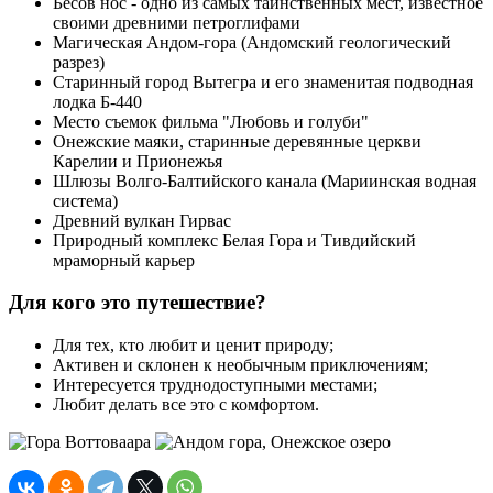
Бесов нос - одно из самых таинственных мест, известное
своими древними петроглифами
Магическая Андом-гора (Андомский геологический
разрез)
Старинный город Вытегра и его знаменитая подводная
лодка Б-440
Место съемок фильма "Любовь и голуби"
Онежские маяки, старинные деревянные церкви
Карелии и Прионежья
Шлюзы Волго-Балтийского канала (Мариинская водная
система)
Древний вулкан Гирвас
Природный комплекс Белая Гора и Тивдийский
мраморный карьер
Для кого это путешествие?
Для тех, кто любит и ценит природу;
Активен и склонен к необычным приключениям;
Интересуется труднодоступными местами;
Любит делать все это с комфортом.