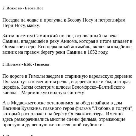
2. Исаково - Бесов Нос
Поездка на лодке и прогулка к Бесову Носу и петроглифам,
Пери Носу, маяку.
Затем посетим Саминский погост, основанный на река
Самина, впадающей в реку Андома, которая в итоге впадает в
Онежское озеро. Его церковный ансамбль, включая кладбище,
возник на правом берегу реки Самина в 1652 году.
3. Пяльма - ББК - Гимолы
По дороге в Гимолы заедем в старинную карельскую деревню
Пяльма: тут и каменистая речка, и деревянные избы, и старая
церковь. Затем осмотрим шлюзы Беломорско–Балтийского
канала – Мариинскую водную систему.
А в Медвежьегорске остановимся на обед и зайдем в дом
Василия Кузякина, главного героя фильма "Любовь и голуби",
который расположен на берегу Онежского озера. Именно
здесь разворачивались многие сцены фильма, отражающие
простую и душевную жизнь северной глубинки.