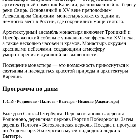
архитектурный памятник Карелии, расположенный на берегу
реки Свирь. Основанный в XV веке преподобным
Александром Свирским, монастырь является одним из
немногих мест в России, где сохранились мощи святого.
Архитектурный ансамбль монастыря включает Троицкий и
Преображенский соборы с уникальными фресками XVI века,
а также несколько часовен и храмов. Монастырь окружён
красивыми пейзажами, создающими атмосферу
умиротворения и духовной возвышенности.
Посещение монастыря — это возможность прикоснуться к
святыням и насладиться красотой природы и архитектуры
Карелии.
Программа по дням
1. Спб - Родионово - Палтога - Вытегра - Исаково (Андом-гора)
Выезд из Санкт-Петербурга. Первая остановка - деревня
Родионово, деревянная церковь Георгия Победоносца. Затем
деревня Палтога - Богоявленская церковь. Поездка и прогулка
по Андом-горе. Экскурсия в музей подводной лодки в
Вытегре.