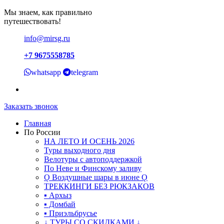
Мы знаем, как правильно
путешествовать!
info@mirsg.ru
+7 9675558785
whatsapp
telegram
Заказать звонок
Главная
По России
НА ЛЕТО И ОСЕНЬ 2026
Туры выходного дня
Велотуры с автоподдержкой
По Неве и Финскому заливу
Ǫ Воздушные шары в июне Ǫ
ТРЕККИНГИ БЕЗ РЮКЗАКОВ
▪ Архыз
▪ Домбай
▪ Приэльбрусье
↓ ТУРЫ СО СКИДКАМИ ↓