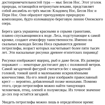
достопримечательностей тура — мыс Бесов Нос. Этот уголок
природы, остающийся нетронутым веками, представляет
собой ансамбль из трёх мысов: Кладовец Нос, Бесов Нос и
Пери Нос. Они образуют причудливую природную
композицию, будто изломавшую береговую линию Онежского
озера.
Берега здесь украшены красными и серыми гранитами,
плавно спускающимися к воде. Леса, подступающие к самой
кромке, создают атмосферу таинственности. Именно на
скальных выходах Бесова Носа скрываются древние
петроглифы, возраст которых насчитывает более пяти тысяч
лет. Эти наскальные рисунки древнее египетских пирамид!
Рисунки изображают ящериц, рыб и даже бесов. Их размеры
поражают — некоторые достигают двух с половиной метров.
Самой загадочной фигурой считается бес с квадратной
головой, тонкой шеей и маленькими искривлёнными
конечностями. На его левой руке изображён православный
крест — вероятно, добавленный позже монахами. Помимо
этого, среди петроглифов можно найти танцующих
человечков, птиц, оленей и полумесяцы. Их точное значение
до сих пор остаётся загадкой.
Увидеть петроглифы можно лишь в определённое время: