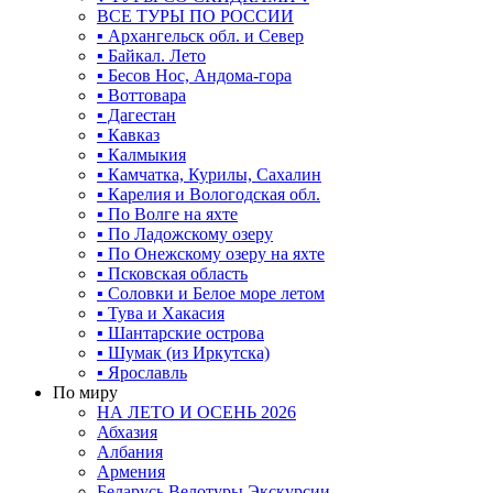
ВСЕ ТУРЫ ПО РОССИИ
▪ Архангельск обл. и Север
▪ Байкал. Лето
▪ Бесов Нос, Андома-гора
▪ Воттовара
▪ Дагестан
▪ Кавказ
▪ Калмыкия
▪ Камчатка, Курилы, Сахалин
▪ Карелия и Вологодская обл.
▪ По Волге на яхте
▪ По Ладожскому озеру
▪ По Онежскому озеру на яхте
▪ Псковская область
▪ Соловки и Белое море летом
▪ Тува и Хакасия
▪ Шантарские острова
▪ Шумак (из Иркутска)
▪ Ярославль
По миру
НА ЛЕТО И ОСЕНЬ 2026
Абхазия
Албания
Армения
Беларусь Велотуры Экскурсии