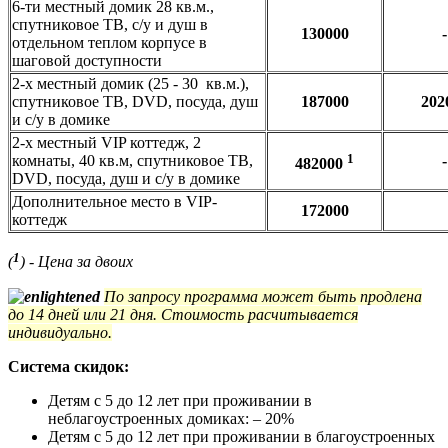
6-ти местный домик 28 кв.м.,
спутниковое ТВ, с/у и душ в
130000
-
отдельном теплом корпусе в
шаговой доступности
2-х местный домик (25 - 30 кв.м.),
спутниковое ТВ, DVD, посуда, душ
187000
202
и с/у в домике
2-х местный VIP коттедж, 2
1
комнаты, 40 кв.м, спутниковое ТВ,
-
482000
DVD, посуда, душ и с/у в домике
Дополнительное место в VIP-
172000
коттедж
1
(
) - Цена за двоих
По запросу программа может быть продлена
до 14 дней или 21 дня. Стоимость расчитывается
индивидуально.
Система скидок:
Детям с 5 до 12 лет при проживании в
неблагоустроенных домиках: – 20%
Детям с 5 до 12 лет при проживании в благоустроенных