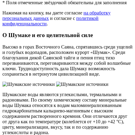
*
Поля отмеченные звёздочкой обязательны для заполнения
Нажимая на кнопку, вы даете согласие
на обработку
персональных данных
и согласие с
политикой
конфиденциальности
.
О Шумаке и его целительной силе
Высоко в горах Восточного Саяна, спрятавшись среди ущелий
и голубых водопадов, расположен курорт «Шумак». Среди
благоухания дикой Саянской тайги и пения птиц тихо
перезваниваются, переговариваются между собой волшебные
ключи. Труднодоступность дала Шумаку возможность
сохраниться в нетронутом цивилизацией виде.
Шумакские воды являются углекислыми, термальными и
радоновыми. По своему химическому составу минеральные
воды Шумака относятся к водам маломинерализованным
гидрокарбонатным кальциево-магниевым с высоким
содержанием растворенного кремния. Они отличаются друг
от друга как по температуре (колеблется от +10 до +42 °С),
цвету, минерализации, вкусу, так и по содержанию
углекислоты и радона.