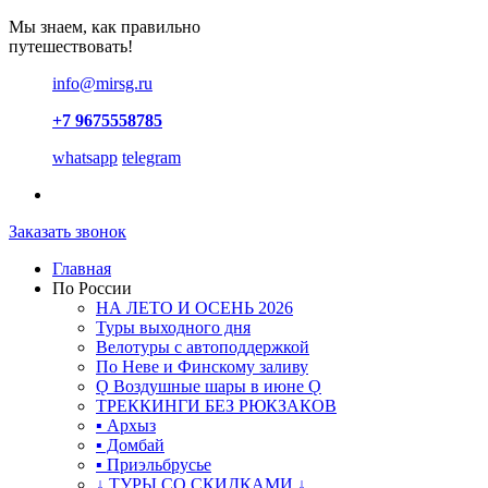
Мы знаем, как правильно
путешествовать!
info@mirsg.ru
+7 9675558785
whatsapp
telegram
Заказать звонок
Главная
По России
НА ЛЕТО И ОСЕНЬ 2026
Туры выходного дня
Велотуры с автоподдержкой
По Неве и Финскому заливу
Ǫ Воздушные шары в июне Ǫ
ТРЕККИНГИ БЕЗ РЮКЗАКОВ
▪ Архыз
▪ Домбай
▪ Приэльбрусье
↓ ТУРЫ СО СКИДКАМИ ↓