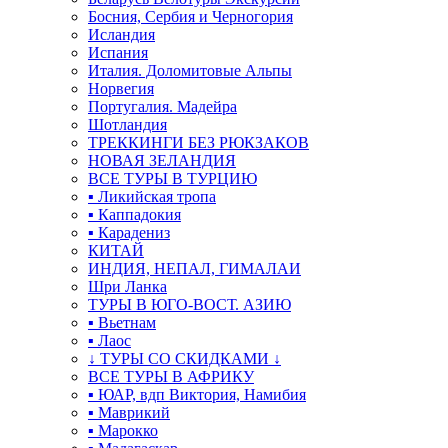
Босния, Сербия и Черногория
Исландия
Испания
Италия. Доломитовые Альпы
Норвегия
Португалия. Мадейра
Шотландия
ТРЕККИНГИ БЕЗ РЮКЗАКОВ
НОВАЯ ЗЕЛАНДИЯ
ВСЕ ТУРЫ В ТУРЦИЮ
▪ Ликийская тропа
▪ Каппадокия
▪ Карадениз
КИТАЙ
ИНДИЯ, НЕПАЛ, ГИМАЛАИ
Шри Ланка
ТУРЫ В ЮГО-ВОСТ. АЗИЮ
▪ Вьетнам
▪ Лаос
↓ ТУРЫ СО СКИДКАМИ ↓
ВСЕ ТУРЫ В АФРИКУ
▪ ЮАР, вдп Виктория, Намибия
▪ Маврикий
▪ Марокко