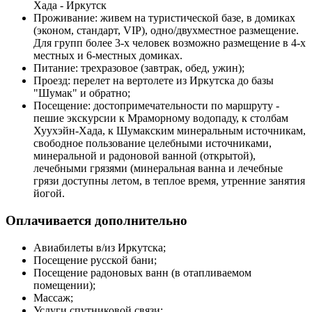
Хада - Иркутск
Проживание: живем на туристической базе, в домиках
(эконом, стандарт, VIP), одно/двухместное размещение.
Для групп более 3-х человек возможно размещение в 4-х
местных и 6-местных домиках.
Питание: трехразовое (завтрак, обед, ужин);
Проезд: перелет на вертолете из Иркутска до базы
"Шумак" и обратно;
Посещение: достопримечательности по маршруту -
пешие экскурсии к Мраморному водопаду, к столбам
Хуухэйн-Хада, к Шумакским минеральным источникам,
свободное пользование целебными источниками,
минеральной и радоновой ванной (открытой),
лечебными грязями (минеральная ванна и лечебные
грязи доступны летом, в теплое время, утренние занятия
йогой.
Оплачивается дополнительно
Авиабилеты в/из Иркутска;
Посещение русской бани;
Посещение радоновых ванн (в отапливаемом
помещении);
Массаж;
Услуги спутниковой связи;