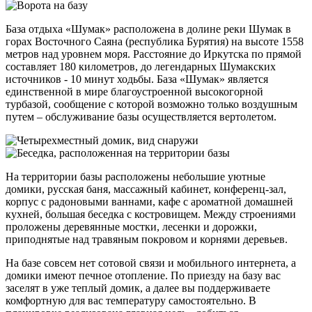
База отдыха «Шумак» расположена в долине реки Шумак в
горах Восточного Саяна (республика Бурятия) на высоте 1558
метров над уровнем моря. Расстояние до Иркутска по прямой
составляет 180 километров, до легендарных Шумакских
источников - 10 минут ходьбы. База «Шумак» является
единственной в мире благоустроенной высокогорной
турбазой, сообщение с которой возможно только воздушным
путем – обслуживание базы осуществляется вертолетом.
На территории базы расположены небольшие уютные
домики, русская баня, массажный кабинет, конференц-зал,
корпус с радоновыми ваннами, кафе с ароматной домашней
кухней, большая беседка с костровищем. Между строениями
проложены деревянные мостки, лесенки и дорожки,
приподнятые над травяным покровом и корнями деревьев.
На базе совсем нет сотовой связи и мобильного интернета, а
домики имеют печное отопление. По приезду на базу вас
заселят в уже теплый домик, а далее вы поддерживаете
комфортную для вас температуру самостоятельно. В