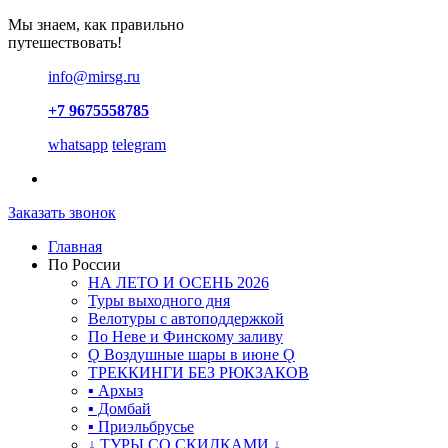
Мы знаем, как правильно
путешествовать!
info@mirsg.ru
+7 9675558785
whatsapp
telegram
Заказать звонок
Главная
По России
НА ЛЕТО И ОСЕНЬ 2026
Туры выходного дня
Велотуры с автоподдержкой
По Неве и Финскому заливу
Ǫ Воздушные шары в июне Ǫ
ТРЕККИНГИ БЕЗ РЮКЗАКОВ
▪ Архыз
▪ Домбай
▪ Приэльбрусье
↓ ТУРЫ СО СКИДКАМИ ↓