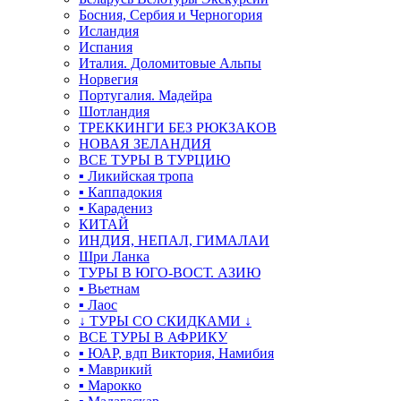
Босния, Сербия и Черногория
Исландия
Испания
Италия. Доломитовые Альпы
Норвегия
Португалия. Мадейра
Шотландия
ТРЕККИНГИ БЕЗ РЮКЗАКОВ
НОВАЯ ЗЕЛАНДИЯ
ВСЕ ТУРЫ В ТУРЦИЮ
▪ Ликийская тропа
▪ Каппадокия
▪ Карадениз
КИТАЙ
ИНДИЯ, НЕПАЛ, ГИМАЛАИ
Шри Ланка
ТУРЫ В ЮГО-ВОСТ. АЗИЮ
▪ Вьетнам
▪ Лаос
↓ ТУРЫ СО СКИДКАМИ ↓
ВСЕ ТУРЫ В АФРИКУ
▪ ЮАР, вдп Виктория, Намибия
▪ Маврикий
▪ Марокко