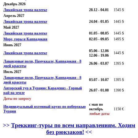
Декабрь 2026
Ликийская тропа налегке
28.12 - 04.01
1545 $
Апрель 2027
Ликийская тропа налегке
24.04 - 01.05
1445 $
Май 2027
Ликийская тропа налегке
01.05 - 08.05
1445 $
Море, горы и Каппадокия
02.05 - 09.05
1495 $
Июнь 2027
05.06 - 12.06
Ликийская тропа налегке
1445 $
12.06 - 19.06
Лавандовые поля, Памуккале, Каппадокия - 8
26.06 - 03.07
1395 $
дней красоты
Июль 2027
Лавандовые поля, Памуккале, Каппадокия - 8
03.07 - 10.07
1395 $
дней красоты
Авторский тур в Турцию: Карадениз - Горный
26.07 - 01.08
1390 $
рай на земле
Даты по запросу
с мая по
Индивидуальный яхтенный круиз по побережью
октябрь
1150 €
Турции
любые даты
>>
Треккинг-туры по всем направлениям. Ходим
без рюкзаков!
<<