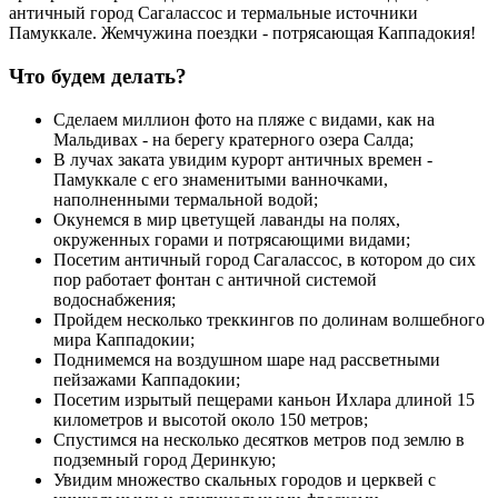
античный город Сагалассос и термальные источники
Памуккале. Жемчужина поездки - потрясающая Каппадокия!
Что будем делать?
Сделаем миллион фото на пляже с видами, как на
Мальдивах - на берегу кратерного озера Салда;
В лучах заката увидим курорт античных времен -
Памуккале с его знаменитыми ванночками,
наполненными термальной водой;
Окунемся в мир цветущей лаванды на полях,
окруженных горами и потрясающими видами;
Посетим античный город Сагалассос, в котором до сих
пор работает фонтан с античной системой
водоснабжения;
Пройдем несколько треккингов по долинам волшебного
мира Каппадокии;
Поднимемся на воздушном шаре над рассветными
пейзажами Каппадокии;
Посетим изрытый пещерами каньон Ихлара длиной 15
километров и высотой около 150 метров;
Спустимся на несколько десятков метров под землю в
подземный город Деринкую;
Увидим множество скальных городов и церквей с