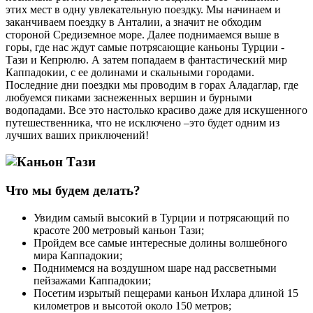
этих мест в одну увлекательную поездку. Мы начинаем и
заканчиваем поездку в Анталии, а значит не обходим
стороной Средиземное море. Далее поднимаемся выше в
горы, где нас ждут самые потрясающие каньоны Турции -
Тази и Кепрюлю. А затем попадаем в фантастический мир
Каппадокии, с ее долинами и скальными городами.
Последние дни поездки мы проводим в горах Аладаглар, где
любуемся пиками заснеженных вершин и бурными
водопадами. Все это настолько красиво даже для искушенного
путешественника, что не исключено –это будет одним из
лучших ваших приключений!
Что мы будем делать?
Увидим самый высокий в Турции и потрясающий по
красоте 200 метровый каньон Тази;
Пройдем все самые интересные долины волшебного
мира Каппадокии;
Поднимемся на воздушном шаре над рассветными
пейзажами Каппадокии;
Посетим изрытый пещерами каньон Ихлара длиной 15
километров и высотой около 150 метров;