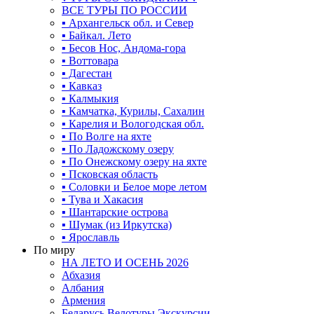
ВСЕ ТУРЫ ПО РОССИИ
▪ Архангельск обл. и Север
▪ Байкал. Лето
▪ Бесов Нос, Андома-гора
▪ Воттовара
▪ Дагестан
▪ Кавказ
▪ Калмыкия
▪ Камчатка, Курилы, Сахалин
▪ Карелия и Вологодская обл.
▪ По Волге на яхте
▪ По Ладожскому озеру
▪ По Онежскому озеру на яхте
▪ Псковская область
▪ Соловки и Белое море летом
▪ Тува и Хакасия
▪ Шантарские острова
▪ Шумак (из Иркутска)
▪ Ярославль
По миру
НА ЛЕТО И ОСЕНЬ 2026
Абхазия
Албания
Армения
Беларусь Велотуры Экскурсии