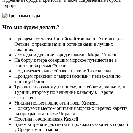
и древние города и крепости, и даже современные города-
курорты.
Что мы будем делать?
Проедем все части Ликийской тропы: от Антальи до
Фетхие, с треккингами и остановками в лучших
локациях
Исследуем древние города: Олимп, Мира, Симены
На борту катера совершим морское путешествие в
районе побережья Фетхие
Поднимемся выше облаков на гору Тахталылдаг
Пройдем треккинг с "марсианскими" пейзажами по
каньону Гейнюк
Треккинг по самому длинному и глубокому каньону в
Турции, второму по величине каньону в Европе -
Саклыкент
Увидим полыхающие огни горы Химеры
Полюбуемся местом обитания морских черепах каретта
на прекрасном пляже Чиралы
Посетим город-призрак Каякей
Будем встречать рассветы и провожать закаты в горах и
у Средиземного моря