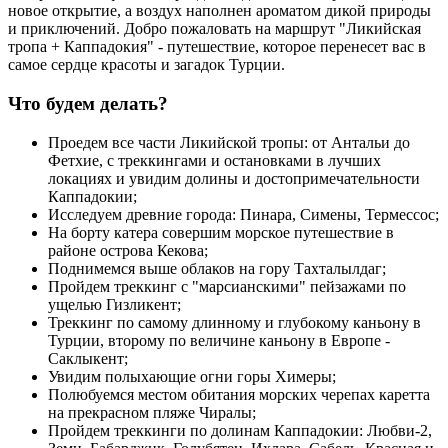
новое открытие, а воздух наполнен ароматом дикой природы
и приключений. Добро пожаловать на маршрут "Ликийская
тропа + Каппадокия" - путешествие, которое перенесет вас в
самое сердце красоты и загадок Турции.
Что будем делать?
Проедем все части Ликийской тропы: от Антальи до
Фетхие, с треккингами и остановками в лучших
локациях и увидим долины и достопримечательности
Каппадокии;
Исследуем древние города: Пинара, Симены, Термессос;
На борту катера совершим морское путешествие в
районе острова Кекова;
Поднимемся выше облаков на гору Тахталылдаг;
Пройдем треккинг с "марсианскими" пейзажами по
ущелью Гизликент;
Треккинг по самому длинному и глубокому каньону в
Турции, второму по величине каньону в Европе -
Саклыкент;
Увидим полыхающие огни горы Химеры;
Полюбуемся местом обитания морских черепах каретта
на прекрасном пляже Чиралы;
Пройдем треккинги по долинам Каппадокии: Любви-2,