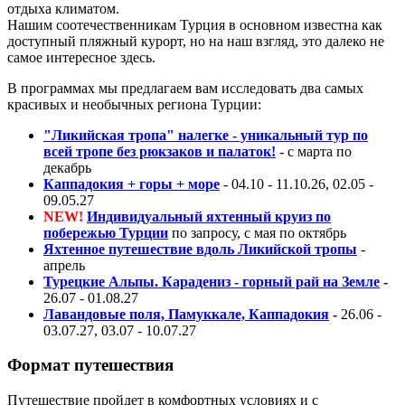
отдыха климатом.
Нашим соотечественникам Турция в основном известна как
доступный пляжный курорт, но на наш взгляд, это далеко не
самое интересное здесь.
В программах мы предлагаем вам исследовать два самых
красивых и необычных региона Турции:
"Ликийская тропа" налегке - уникальный тур по
всей тропе без рюкзаков и палаток!
- с марта по
декабрь
Каппадокия + горы + море
- 04.10 - 11.10.26, 02.05 -
09.05.27
NEW!
Индивидуальный яхтенный круиз по
побережью Турции
по запросу, с мая по октябрь
Яхтенное путешествие вдоль Ликийской тропы
-
апрель
Турецкие Альпы. Карадениз - горный рай на Земле
-
26.07 - 01.08.27
Лавандовые поля, Памуккале, Каппадокия
-
26.06 -
03.07.27, 03.07 - 10.07.27
Формат путешествия
Путешествие пройдет в комфортных условиях и с