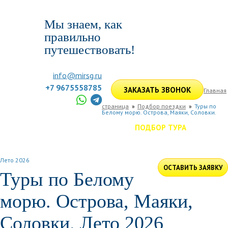
Мы знаем, как
правильно
путешествовать!
info@mirsg.ru
+7 9675558785
ЗАКАЗАТЬ ЗВОНОК
Главная
страница
Подбор поездки
Туры по
Белому морю. Острова, Маяки, Соловки.
ГЛАВНАЯ
ПО РОССИИ
ПО МИРУ
ПОДБОР ТУРА
ДЛЯ КОМПАНИЙ
ОТЗЫВЫ
БЛОГ
КЛУБ
УСЛУГИ
Лето 2026
ОСТАВИТЬ ЗАЯВКУ
Туры по Белому
морю. Острова, Маяки,
Соловки. Лето 2026