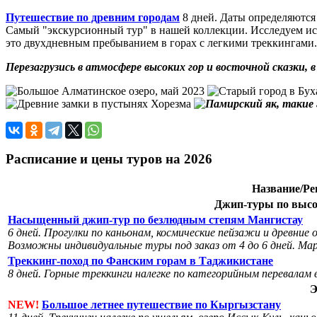
Путешествие по древним городам
8 дней. Даты определяются
Самый "экскурсионный тур" в нашей коллекции. Исследуем ис
это двухдневным пребыванием в горах с легкими треккингами.
Перезагрузись в атмосфере высоких гор и восточной сказки, 
Расписание и цены туров на 2026
Название/Ре
Джип-туры по выс
Насыщенный джип-тур по безлюдным степям Мангистау
6 дней. Прогулки по каньонам, космические пейзажи и древни
Возможны индивидуальные туры под заказ от 4 до 6 дней. Ма
Треккинг-поход по Фанским горам в Таджикистане
8 дней. Горные треккинги налегке по категорийным перевалам
Э
NEW!
Большое летнее путешествие по Кыргызстану