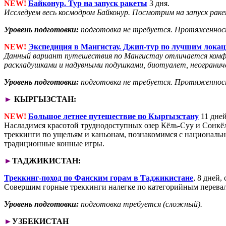
NEW!
Байконур. Тур на запуск ракеты
3 дня.
Исследуем весь космодром Байконур. Посмотрим на запуск ра
Уровень подготовки:
подготовка не требуется. Протяженнос
NEW!
Экспедиция в Мангистау. Джип-тур по лучшим лока
Данный вариант путешествия по Мангистау отличается комфо
раскладушками и надувными подушками, биотуалет, неограни
Уровень подготовки:
подготовка не требуется. Протяженнос
►
КЫРГЫЗСТАН:
NEW!
Большое летнее путешествие по Кыргызстану
11 дне
Насладимся красотой труднодоступных озер Кёль-Суу и Сонкёл
треккинги по ущельям и каньонам, познакомимся с национально
традиционные конные игры.
►
ТАДЖИКИСТАН:
Треккинг-поход по Фанским горам в Таджикистане
, 8 дней,
Совершим горные треккинги налегке по категорийным перевала
Уровень подготовки:
подготовка требуется (сложный).
►
УЗБЕКИСТАН