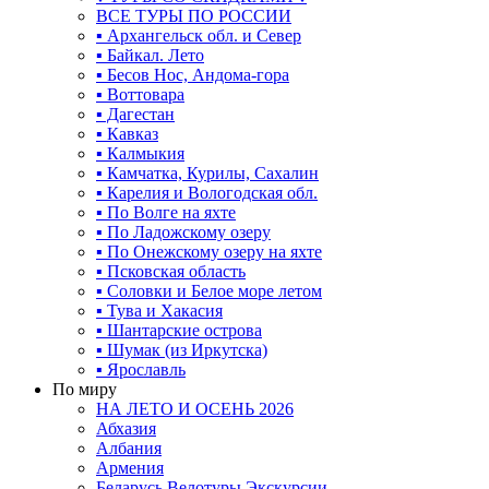
ВСЕ ТУРЫ ПО РОССИИ
▪ Архангельск обл. и Север
▪ Байкал. Лето
▪ Бесов Нос, Андома-гора
▪ Воттовара
▪ Дагестан
▪ Кавказ
▪ Калмыкия
▪ Камчатка, Курилы, Сахалин
▪ Карелия и Вологодская обл.
▪ По Волге на яхте
▪ По Ладожскому озеру
▪ По Онежскому озеру на яхте
▪ Псковская область
▪ Соловки и Белое море летом
▪ Тува и Хакасия
▪ Шантарские острова
▪ Шумак (из Иркутска)
▪ Ярославль
По миру
НА ЛЕТО И ОСЕНЬ 2026
Абхазия
Албания
Армения
Беларусь Велотуры Экскурсии