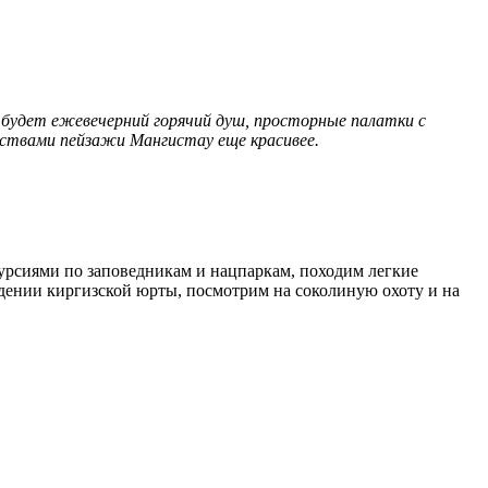
удет ежевечерний горячий душ, просторные палатки с
бствами пейзажи Мангистау еще красивее.
курсиями по заповедникам и нацпаркам, походим легкие
едении киргизской юрты, посмотрим на соколиную охоту и на