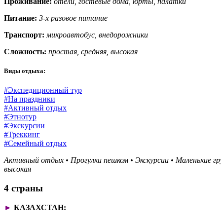
Проживание:
отели, гостевые дома, юрты, палатки
Питание:
3-х разовое питание
Транспорт:
микроавтобус,
внедорожники
Сложность:
простая, средняя, высокая
Виды отдыха:
#Экспедиционный тур
#На праздники
#Активный отдых
#Этнотур
#Экскурсии
#Треккинг
#Семейный отдых
Активный отдых
•
Прогулки пешком
•
Экскурсии
•
Маленькие гр
высокая
4 страны
►
КАЗАХСТАН: