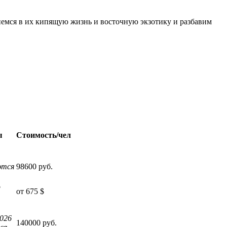
немся в их кипящую жизнь и восточную экзотику и разбавим
ы
Стоимость/чел
ются
98600 руб.
о
от 675 $
026
140000 руб.