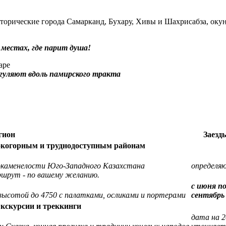
торические города Самарканд, Бухару, Хивы и Шахрисабза, оку
в местах, где парит душа!
гион
Заезд
окогорным и труднодоступным районам
е окаменелости Юго-Западного Казахстана
определя
ршрут - по вашему желанию.
с июня п
 высотой до 4750 с палатками, осликами и портерами
сентябрь
кскурсии и треккинги
дата на 2