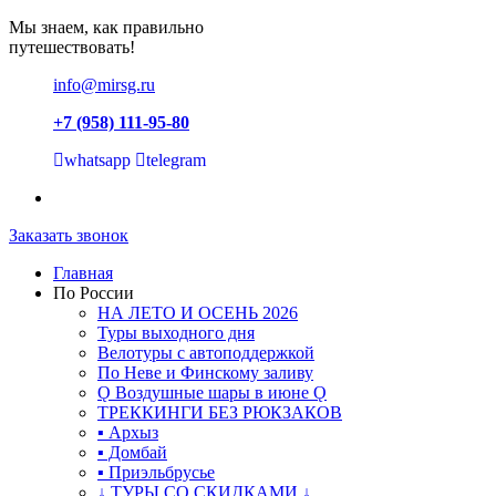
Мы знаем, как правильно
путешествовать!
info@mirsg.ru
+7 (958) 111-95-80
whatsapp
telegram
Заказать звонок
Главная
По России
НА ЛЕТО И ОСЕНЬ 2026
Туры выходного дня
Велотуры с автоподдержкой
По Неве и Финскому заливу
Ǫ Воздушные шары в июне Ǫ
ТРЕККИНГИ БЕЗ РЮКЗАКОВ
▪ Архыз
▪ Домбай
▪ Приэльбрусье
↓ ТУРЫ СО СКИДКАМИ ↓