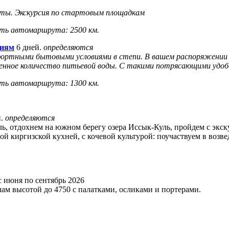
кеты. Экскурсия по стартовым площадкам
ть автомаршрута: 2500 км.
циям
6 дней.
определяются
ртными бытовыми условиями в степи. В вашем распоряжении б
ченное количество питьевой воды. С такими потрясающими удо
ть автомаршрута: 1300 км.
й.
определяются
ь, отдохнем на южном берегу озера Иссык-Куль, пройдем с экс
й киргизской кухней, с кочевой культурой: поучаствуем в возв
 с июня по сентябрь 2026
м высотой до 4750 с палатками, осликами и портерами.