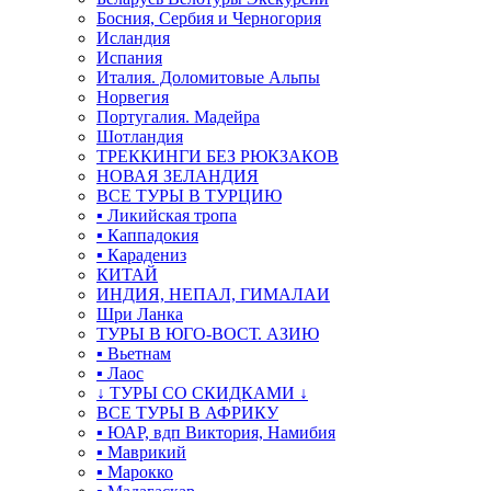
Босния, Сербия и Черногория
Исландия
Испания
Италия. Доломитовые Альпы
Норвегия
Португалия. Мадейра
Шотландия
ТРЕККИНГИ БЕЗ РЮКЗАКОВ
НОВАЯ ЗЕЛАНДИЯ
ВСЕ ТУРЫ В ТУРЦИЮ
▪ Ликийская тропа
▪ Каппадокия
▪ Карадениз
КИТАЙ
ИНДИЯ, НЕПАЛ, ГИМАЛАИ
Шри Ланка
ТУРЫ В ЮГО-ВОСТ. АЗИЮ
▪ Вьетнам
▪ Лаос
↓ ТУРЫ СО СКИДКАМИ ↓
ВСЕ ТУРЫ В АФРИКУ
▪ ЮАР, вдп Виктория, Намибия
▪ Маврикий
▪ Марокко