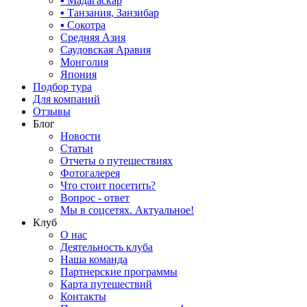
▪ Мадагаскар
▪ Танзания, Занзибар
▪ Сокотра
Средняя Азия
Саудовская Аравия
Монголия
Япония
Подбор тура
Для компаний
Отзывы
Блог
Новости
Статьи
Отчеты о путешествиях
Фотогалерея
Что стоит посетить?
Вопрос - ответ
Мы в соцсетях. Актуальное!
Клуб
О нас
Деятельность клуба
Наша команда
Партнерские программы
Карта путешествий
Контакты