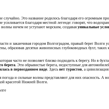
не случайно. Это название родилось благодаря его огромным 
е усиливается благодаря местной легенде: говорят, что водохра
о волны ничем не уступают морским, создавая
уникальные услов
бласти и заканчивая городом Волгоградом, правый берег Волги 
ы, образовав десятки живописных глубоководных бухт, таких ка
оторая часто не позволяет близко подходить к берегу. Но в бух
го берега
. Эти обрывистые берега, недоступные для автомобилей
илась в первозданном виде
. Здесь
нет туристов
, а цивилизаци
я погода и сильные волны представляют для них опасность. А во
кой красотой Нижней Волги.