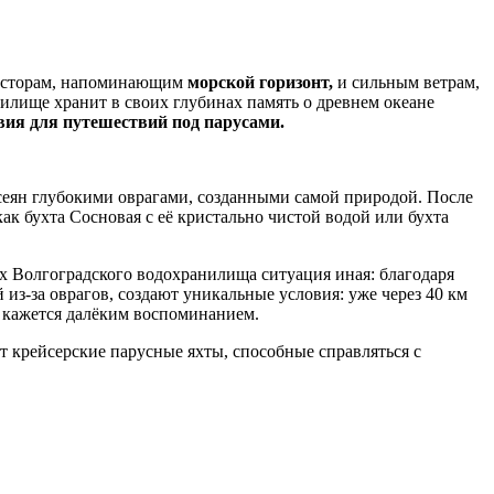
просторам, напоминающим
морской горизонт,
и сильным ветрам,
нилище хранит в своих глубинах память о древнем океане
ия для путешествий под парусами.
усеян глубокими оврагами, созданными самой природой. После
к бухта Сосновая с её кристально чистой водой или бухта
тах Волгоградского водохранилища ситуация иная: благодаря
 из-за оврагов, создают уникальные условия: уже через 40 км
я кажется далёким воспоминанием.
т крейсерские парусные яхты, способные справляться с