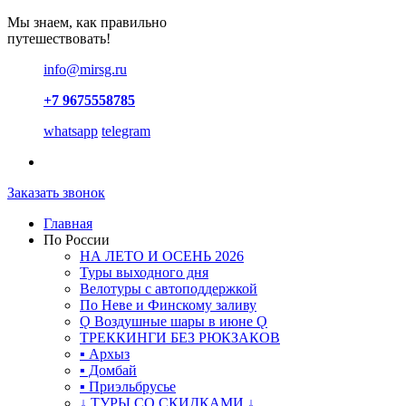
Мы знаем, как правильно
путешествовать!
info@mirsg.ru
+7 9675558785
whatsapp
telegram
Заказать звонок
Главная
По России
НА ЛЕТО И ОСЕНЬ 2026
Туры выходного дня
Велотуры с автоподдержкой
По Неве и Финскому заливу
Ǫ Воздушные шары в июне Ǫ
ТРЕККИНГИ БЕЗ РЮКЗАКОВ
▪ Архыз
▪ Домбай
▪ Приэльбрусье
↓ ТУРЫ СО СКИДКАМИ ↓