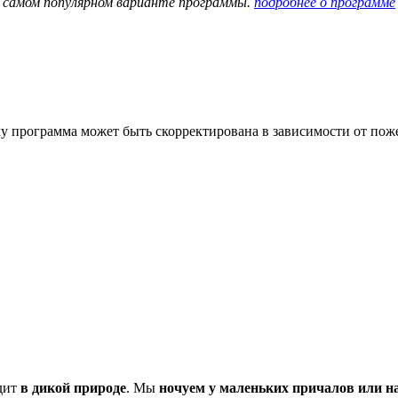
- самом популярном варианте программы.
подробнее о программе
ому программа может быть скорректирована в зависимости от по
одит
в дикой природе
. Мы
ночуем у маленьких причалов или на