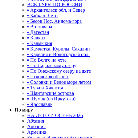
ВСЕ ТУРЫ ПО РОССИИ
▪ Архангельск обл. и Север
▪ Байкал. Лето
▪ Бесов Нос, Андома-гора
▪ Воттовара
▪ Дагестан
▪ Кавказ
▪ Калмыкия
▪ Камчатка, Курилы, Сахалин
▪ Карелия и Вологодская обл.
▪ По Волге на яхте
▪ По Ладожскому озеру
▪ По Онежскому озеру на яхте
▪ Псковская область
▪ Соловки и Белое море летом
▪ Тува и Хакасия
▪ Шантарские острова
▪ Шумак (из Иркутска)
▪ Ярославль
По миру
НА ЛЕТО И ОСЕНЬ 2026
Абхазия
Албания
Армения
Беларусь Велотуры Экскурсии