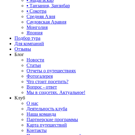
▪ Мадагаскар
▪ Танзания, Занзибар
▪ Сокотра
Средняя Азия
Саудовская Аравия
Монголия
Япония
Подбор тура
Для компаний
Отзывы
Блог
Новости
Статьи
Отчеты о путешествиях
Фотогалерея
Что стоит посетить?
Вопрос - ответ
Мы в соцсетях. Актуальное!
Клуб
О нас
Деятельность клуба
Наша команда
Партнерские программы
Карта путешествий
Контакты