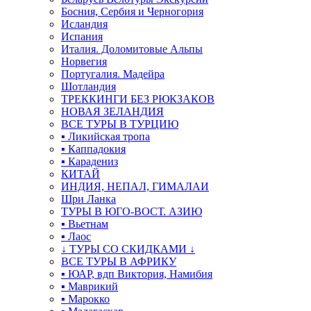
Босния, Сербия и Черногория
Исландия
Испания
Италия. Доломитовые Альпы
Норвегия
Португалия. Мадейра
Шотландия
ТРЕККИНГИ БЕЗ РЮКЗАКОВ
НОВАЯ ЗЕЛАНДИЯ
ВСЕ ТУРЫ В ТУРЦИЮ
▪ Ликийская тропа
▪ Каппадокия
▪ Карадениз
КИТАЙ
ИНДИЯ, НЕПАЛ, ГИМАЛАИ
Шри Ланка
ТУРЫ В ЮГО-ВОСТ. АЗИЮ
▪ Вьетнам
▪ Лаос
↓ ТУРЫ СО СКИДКАМИ ↓
ВСЕ ТУРЫ В АФРИКУ
▪ ЮАР, вдп Виктория, Намибия
▪ Маврикий
▪ Марокко