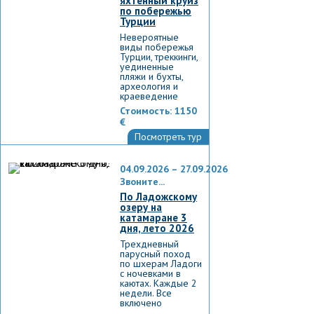
яхтенный круиз
по побережью
Турции
Невероятные
виды побережья
Турции, треккинги,
уединенные
пляжи и бухты,
археология и
краеведение
Стоимость:
1150
€
Посмотреть тур
04.09.2026 – 27.09.2026
Звоните...
По Ладожскому
озеру на
катамаране 3
дня, лето 2026
Трехдневный
парусный поход
по шхерам Ладоги
с ночевками в
каютах. Каждые 2
недели. Все
включено