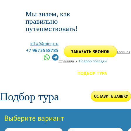
Мы знаем, как
правильно
путешествовать!
info@mirsg.ru
+7 9675558785
ЗАКАЗАТЬ ЗВОНОК
Главная
страница
Подбор поездки
ГЛАВНАЯ
ПО РОССИИ
ПО МИРУ
ПОДБОР ТУРА
ДЛЯ КОМПАНИЙ
ОТЗЫВЫ
БЛОГ
КЛУБ
УСЛУГИ
Подбор тура
ОСТАВИТЬ ЗАЯВКУ
Выберите вариант