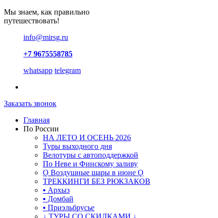
Мы знаем, как правильно
путешествовать!
info@mirsg.ru
+7 9675558785
whatsapp
telegram
Заказать звонок
Главная
По России
НА ЛЕТО И ОСЕНЬ 2026
Туры выходного дня
Велотуры с автоподдержкой
По Неве и Финскому заливу
Ǫ Воздушные шары в июне Ǫ
ТРЕККИНГИ БЕЗ РЮКЗАКОВ
▪ Архыз
▪ Домбай
▪ Приэльбрусье
↓ ТУРЫ СО СКИДКАМИ ↓