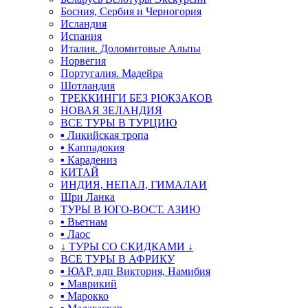
Босния, Сербия и Черногория
Исландия
Испания
Италия. Доломитовые Альпы
Норвегия
Португалия. Мадейра
Шотландия
ТРЕККИНГИ БЕЗ РЮКЗАКОВ
НОВАЯ ЗЕЛАНДИЯ
ВСЕ ТУРЫ В ТУРЦИЮ
▪ Ликийская тропа
▪ Каппадокия
▪ Карадениз
КИТАЙ
ИНДИЯ, НЕПАЛ, ГИМАЛАИ
Шри Ланка
ТУРЫ В ЮГО-ВОСТ. АЗИЮ
▪ Вьетнам
▪ Лаос
↓ ТУРЫ СО СКИДКАМИ ↓
ВСЕ ТУРЫ В АФРИКУ
▪ ЮАР, вдп Виктория, Намибия
▪ Маврикий
▪ Марокко