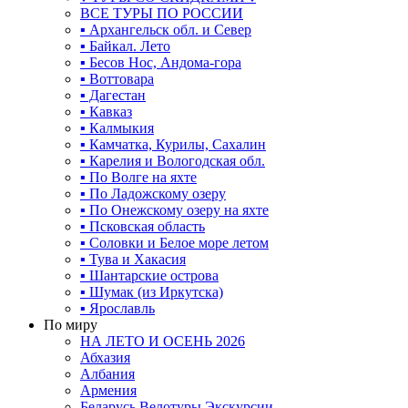
ВСЕ ТУРЫ ПО РОССИИ
▪ Архангельск обл. и Север
▪ Байкал. Лето
▪ Бесов Нос, Андома-гора
▪ Воттовара
▪ Дагестан
▪ Кавказ
▪ Калмыкия
▪ Камчатка, Курилы, Сахалин
▪ Карелия и Вологодская обл.
▪ По Волге на яхте
▪ По Ладожскому озеру
▪ По Онежскому озеру на яхте
▪ Псковская область
▪ Соловки и Белое море летом
▪ Тува и Хакасия
▪ Шантарские острова
▪ Шумак (из Иркутска)
▪ Ярославль
По миру
НА ЛЕТО И ОСЕНЬ 2026
Абхазия
Албания
Армения
Беларусь Велотуры Экскурсии