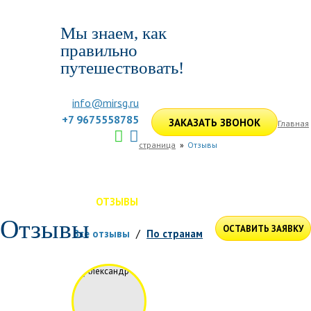
Мы знаем, как
правильно
путешествовать!
info@mirsg.ru
+7 9675558785
ЗАКАЗАТЬ ЗВОНОК
Главная
страница
Отзывы
ГЛАВНАЯ
ПО РОССИИ
ПО МИРУ
ПОДБОР ТУРА
ДЛЯ КОМПАНИЙ
ОТЗЫВЫ
БЛОГ
КЛУБ
УСЛУГИ
Отзывы
ОСТАВИТЬ ЗАЯВКУ
Все отзывы
По странам