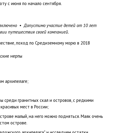
оту с июня по начало сентября.
включено • Допустимо участие детей от 10 лет
овии путешествия своей компанией.
ом архипелаге;
ы среди гранитных скал и островов, с редкими
красивых мест в России;
строве малый, на него можно подняться. Маяк очень
стом острове.
адожского архипелага" и исследуем остатки