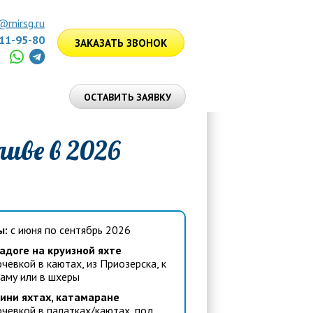
@mirsg.ru
111-95-80
ЗАКАЗАТЬ ЗВОНОК
ЛУГИ
ОСТАВИТЬ ЗАЯВКУ
иве в 2026
ы:
с июня по сентябрь 2026
адоге на круизной яхте
ночевкой в каютах, из Приозерска, к
аму или в шхеры
ини яхтах, катамаране
ночевкой в палатках/каютах
,
под