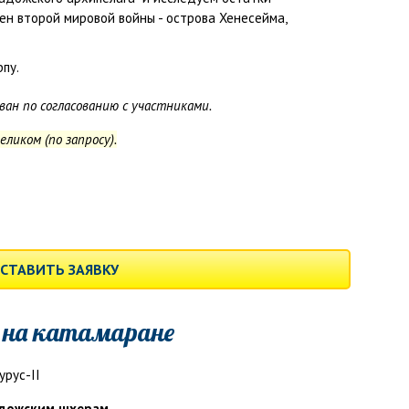
н второй мировой войны - острова Хенесейма,
пу.
н по согласованию с участниками.
ликом (по запросу).
СТАВИТЬ ЗАЯВКУ
 на катамаране
адожским шхерам.