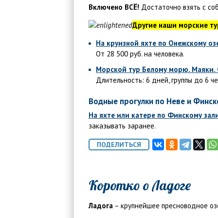
Включено ВСЁ!
Достаточно взять с со
Другие наши морские ту
На круизной яхте по Онежскому оз
От 28 500 руб. на человека.
Морской тур Белому морю. Маяки. 
Длительность: 6 дней, группы до 6 ч
Водные прогулки по Неве и Финск
На яхте или катере по Финскому зал
заказывать заранее.
Коротко о Ладоге
Ладога
– крупнейшее пресноводное озе