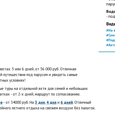
пару
Водн
-
под
Вид
#На 
#Сем
#Под
#Акт
аютах. 5 или 6 дней, от 56 000 руб. Отличная
й путешествия под парусом и увидеть самые
тных условиях!
ые туры на отдельной яхте для семей и небольших
атках - от 2-х дней, маршрут по согласованию.
не
- от 34000 руб. На
3 дня
,
4 дня
и
6 дней
. Отличный
ейного летнего отдыха на свежем воздухе без палаток.