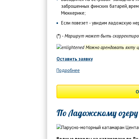
заброшенных финских батарей, време
Мюккерике;
Если повезет - увидим ладожскую нер
(
*
) -
Маршрут может быть скорректирова
Можно арендовать яхту це
Оставить заявку
Подробнее
О
По Ладожскому озеру
Водные походы на катамаране по Л