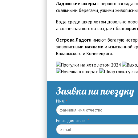
Ладожские шхеры
с первого взгляда 
скальными берегами, узкими живописны
Вода среди шхер летом довольно хорош
а солнечная погода создаёт благоприя
Острова Ладоги
имеют богатую истори
живописными
маяками
и изысканной к
Валаамского и Коневецкого.
Заявка на поездку
Имя:
*
Email для связи:
*