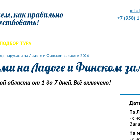
info
ем, как правильно
+7 (958) 
ествовать!
ПОДБОР ТУРА
ДЛЯ КОМПАНИЙ
ОТЗЫВЫ
БЛОГ
КЛУБ
УС
под парусами на Ладоге и Финском заливе в 2026
ми на Ладоге и Финском зал
й области от 1 до 7 дней. Всё включено!
Дат
По Л
- с 
Вала
На м
- с 