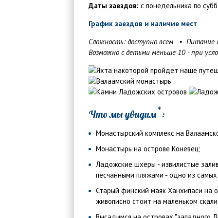
Даты заездов:
с понедельника по субб
График заездов и наличие мест
Сложность: доступно всем • Питание 
Возможно с детьми меньше 10 - при усл
*
Что мы увидим
:
Монастырский комплекс на Валаамск
Монастырь на острове Коневец;
Ладожские шхеры - извилистые залив
песчанными пляжами - одно из самых 
Старый финский маяк Ханхипаси на о
живописно стоит на маленьком скали
Высадимся на островах "западного Л