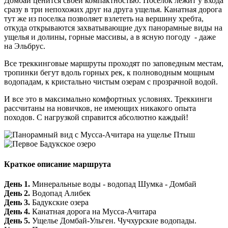
Домбай ценится своей компактностью. Поселок лежит у входа
сразу в три непохожих друг на друга ущелья. Канатная дорога
тут же из поселка позволяет взлететь на вершину хребта,
откуда открываются захватывающие дух панорамные виды на
ущелья и долины, горные массивы, а в ясную погоду - даже
на Эльбрус.
Все треккинговые маршруты проходят по заповедным местам,
тропинки бегут вдоль горных рек, к полноводным мощным
водопадам, к кристально чистым озерам с прозрачной водой.
И все это в максимально комфортных условиях. Треккинги
рассчитаны на новичков, не имеющих никакого опыта
походов. С нагрузкой справится абсолютно каждый!
Краткое описание маршрута
День 1.
Минеральные воды - водопад Шумка - Домбай
День 2.
Водопад Алибек
День 3.
Бадукские озера
День 4.
Канатная дорога на Мусса-Ачитара
День 5.
Ущелье Домбай-Ульген. Чучхурские водопады.