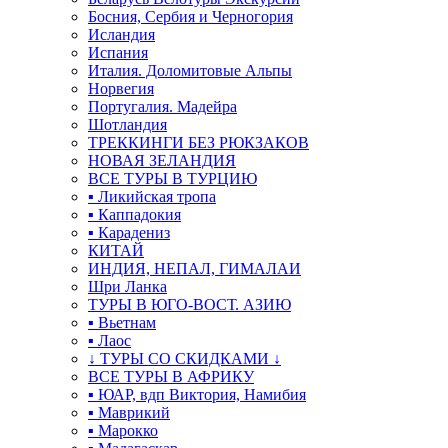
Босния, Сербия и Черногория
Исландия
Испания
Италия. Доломитовые Альпы
Норвегия
Португалия. Мадейра
Шотландия
ТРЕККИНГИ БЕЗ РЮКЗАКОВ
НОВАЯ ЗЕЛАНДИЯ
ВСЕ ТУРЫ В ТУРЦИЮ
▪ Ликийская тропа
▪ Каппадокия
▪ Карадениз
КИТАЙ
ИНДИЯ, НЕПАЛ, ГИМАЛАИ
Шри Ланка
ТУРЫ В ЮГО-ВОСТ. АЗИЮ
▪ Вьетнам
▪ Лаос
↓ ТУРЫ СО СКИДКАМИ ↓
ВСЕ ТУРЫ В АФРИКУ
▪ ЮАР, вдп Виктория, Намибия
▪ Маврикий
▪ Марокко