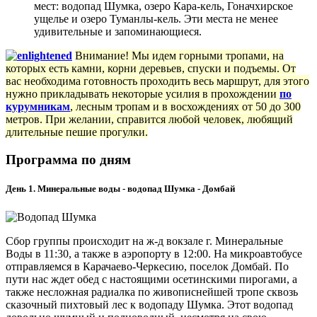
мест: водопад Шумка, озеро Кара-кель, Гоначхирское
ущелье и озеро Туманлы-кель. Эти места не менее
удивительные и запоминающиеся.
Внимание! Мы идем горными тропами, на
которых есть камни, корни деревьев, спуски и подъемы. От
вас необходима готовность проходить весь маршрут, для этого
нужно прикладывать некоторые усилия в прохождении
по
курумникам
, лесным тропам и в восхождениях от 50 до 300
метров. При желании, справится любой человек, любящий
длительные пешие прогулки.
Программа по дням
День 1. Минеральные воды - водопад Шумка - Домбай
Сбор группы происходит на ж-д вокзале г. Минеральные
Воды в 11:30, а также в аэропорту в 12:00. На микроавтобусе
отправляемся в Карачаево-Черкесию, поселок Домбай. По
пути нас ждет обед с настоящими осетинскими пирогами, а
также несложная радиалка по живописнейшей тропе сквозь
сказочный пихтовый лес к водопаду Шумка. Этот водопад