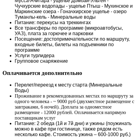
Мусса-Ачитара - ущелье Домбай-Ульген -
Чучхурские водопады - ущелье Птыш - Мухинское и
Маркинские озера - Гоначхирское ущелье - озеро
Туманлы-кель - Минеральные воды
Питание: перекусы на треккингах
Все трансферы по программе (микроавтобусы,
УАЗ), плата за горючее и парковки
Посещение: достопримечательности по маршруту,
входные билеты, билеты на подъемники по
программе
Услуги турлидера
Групповое снаряжение
Оплачивается дополнительно
Перелет/переезд к месту старта (Минеральные
Воды)
Проживание в рекомендованных местах по маршруту за
одного человека - ~ 9000 руб (двухместное размещение с
завтраками, 6 ночей). Доплата за одноместное
размещение - 12000 рублей. Оплачивается напрямую
поставщикам услуг
Питание: 2 обеда (1й и 7й дни) и ужины (поужинать
можно в кафе при гостинице, также рядом есть
несколько кафе. Стоимость ужина – 600-1000 руб.)