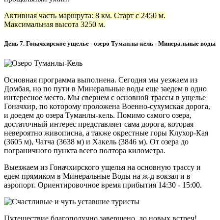
Активная часть маршрута: 8 км. Старт с 2450 м.
Максимальная высота 3250 м.
День 7. Гоначхирское ущелье - озеро Туманлы-кель - Минеральные воды
Основная программа выполнена. Сегодня мы уезжаем из
Домбая, но по пути в Минеральные воды еще заедем в одно
интересное место. Мы свернем с основной трассы в ущелье
Гоначхир, по которому проложена Военно-сухумская дорога,
и доедем до озера Туманлы-кель. Помимо самого озера,
достаточный интерес представляет сама дорога, которая
невероятно живописна, а также окрестные горы Клухор-Кая
(3605 м), Чатча (3638 м) и Хакель (3846 м). От озера до
пограничного пункта всего полтора километра.
Выезжаем из Гоначхирского ущелья на основную трассу и
едем прямиком в Минеральные Воды на ж-д вокзал и в
аэропорт. Ориентировочное время прибытия 14:30 - 15:00.
Путешествие благополучно завершено, до новых встреч!