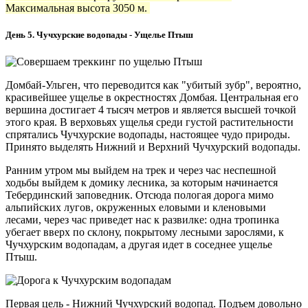
Максимальная высота 3050 м.
День 5. Чучхурские водопады - Ущелье Птыш
Домбай-Ульген, что переводится как "убитый зубр", вероятно,
красивейшее ущелье в окрестностях Домбая. Центральная его
вершина достигает 4 тысяч метров и является высшей точкой
этого края. В верховьях ущелья среди густой растительности
спрятались Чучхурские водопады, настоящее чудо природы.
Принято выделять Нижний и Верхний Чучхурский водопады.
Ранним утром мы выйдем на трек и через час неспешной
ходьбы выйдем к домику лесника, за которым начинается
Тебердинский заповедник. Отсюда пологая дорога мимо
альпийских лугов, окруженных еловыми и кленовыми
лесами, через час приведет нас к развилке: одна тропинка
убегает вверх по склону, покрытому лесными зарослями, к
Чучхурским водопадам, а другая идет в соседнее ущелье
Птыш.
Первая цель - Нижний Чучхурский водопад. Подъем довольно