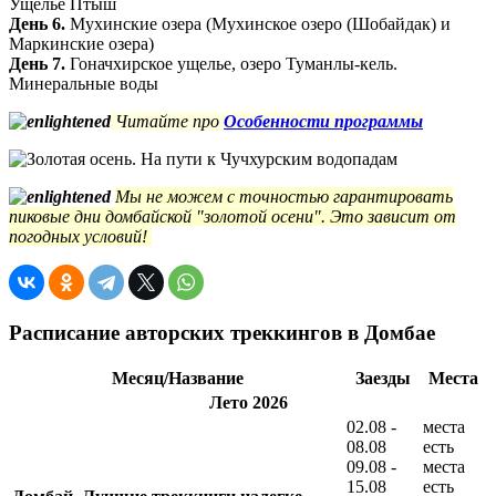
Ущелье Птыш
День 6.
Мухинские озера (Мухинское озеро (Шобайдак) и
Маркинские озера)
День 7.
Гоначхирское ущелье, озеро Туманлы-кель.
Минеральные воды
Читайте про
Особенности программы
Мы не можем с точностью гарантировать
пиковые дни домбайской "золотой осени". Это зависит от
погодных условий!
Расписание авторских треккингов в Домбае
Месяц/Название
Заезды
Места
Лето 2026
02.08 -
места
08.08
есть
09.08 -
места
15.08
есть