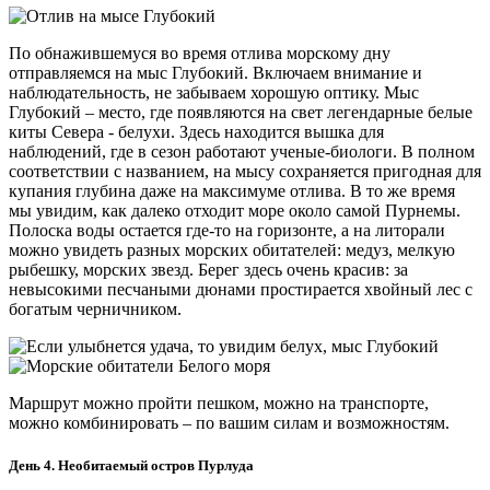
По обнажившемуся во время отлива морскому дну
отправляемся на мыс Глубокий. Включаем внимание и
наблюдательность, не забываем хорошую оптику. Мыс
Глубокий – место, где появляются на свет легендарные белые
киты Севера - белухи. Здесь находится вышка для
наблюдений, где в сезон работают ученые-биологи. В полном
соответствии с названием, на мысу сохраняется пригодная для
купания глубина даже на максимуме отлива. В то же время
мы увидим, как далеко отходит море около самой Пурнемы.
Полоска воды остается где-то на горизонте, а на литорали
можно увидеть разных морских обитателей: медуз, мелкую
рыбешку, морских звезд. Берег здесь очень красив: за
невысокими песчаными дюнами простирается хвойный лес с
богатым черничником.
Маршрут можно пройти пешком, можно на транспорте,
можно комбинировать – по вашим силам и возможностям.
День 4. Необитаемый остров Пурлуда