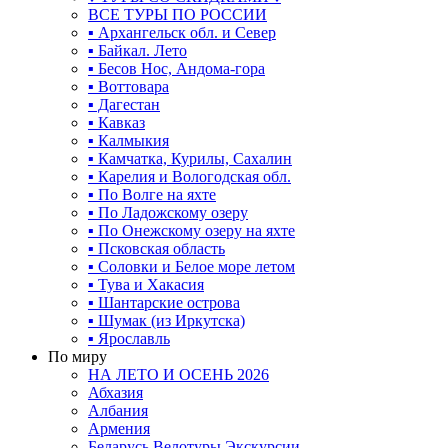
ВСЕ ТУРЫ ПО РОССИИ
▪ Архангельск обл. и Север
▪ Байкал. Лето
▪ Бесов Нос, Андома-гора
▪ Воттовара
▪ Дагестан
▪ Кавказ
▪ Калмыкия
▪ Камчатка, Курилы, Сахалин
▪ Карелия и Вологодская обл.
▪ По Волге на яхте
▪ По Ладожскому озеру
▪ По Онежскому озеру на яхте
▪ Псковская область
▪ Соловки и Белое море летом
▪ Тува и Хакасия
▪ Шантарские острова
▪ Шумак (из Иркутска)
▪ Ярославль
По миру
НА ЛЕТО И ОСЕНЬ 2026
Абхазия
Албания
Армения
Беларусь Велотуры Экскурсии