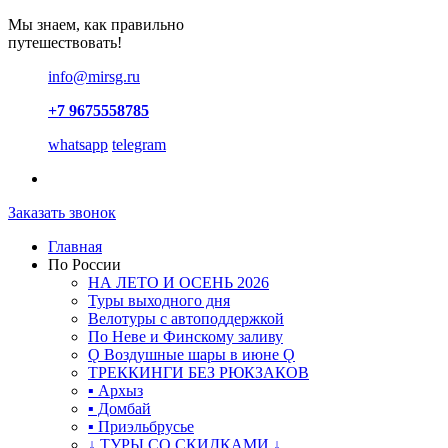
Мы знаем, как правильно
путешествовать!
info@mirsg.ru
+7 9675558785
whatsapp
telegram
Заказать звонок
Главная
По России
НА ЛЕТО И ОСЕНЬ 2026
Туры выходного дня
Велотуры с автоподдержкой
По Неве и Финскому заливу
Ǫ Воздушные шары в июне Ǫ
ТРЕККИНГИ БЕЗ РЮКЗАКОВ
▪ Архыз
▪ Домбай
▪ Приэльбрусье
↓ ТУРЫ СО СКИДКАМИ ↓