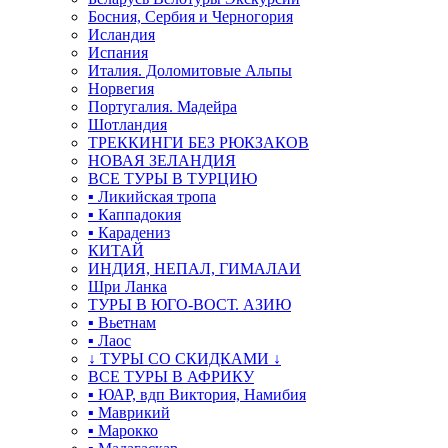
Босния, Сербия и Черногория
Исландия
Испания
Италия. Доломитовые Альпы
Норвегия
Португалия. Мадейра
Шотландия
ТРЕККИНГИ БЕЗ РЮКЗАКОВ
НОВАЯ ЗЕЛАНДИЯ
ВСЕ ТУРЫ В ТУРЦИЮ
▪ Ликийская тропа
▪ Каппадокия
▪ Карадениз
КИТАЙ
ИНДИЯ, НЕПАЛ, ГИМАЛАИ
Шри Ланка
ТУРЫ В ЮГО-ВОСТ. АЗИЮ
▪ Вьетнам
▪ Лаос
↓ ТУРЫ СО СКИДКАМИ ↓
ВСЕ ТУРЫ В АФРИКУ
▪ ЮАР, вдп Виктория, Намибия
▪ Маврикий
▪ Марокко