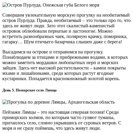
Совершим увлекательную морскую прогулку на необитаемый
остров Пурлуда. Правда, необитаемый – это только про то, что
здесь не живут люди. Зато этот скалистый-каменистый
островок облюбовали пернатые и ластоногие. Можно
встретить разнообразных чаек, полярную крачку, поморника,
гагарку… Шум птичьего базарчика слышен даже с берега!
Высадимся на острове и отправимся на прогулку.
Понаблюдаем за птицами и прибрежными водами, в которых
можно заметить мордашки любопытных нерп и морских
зайцев. Здесь нет высокой растительности – камни покрыты
мхами и лишайниками, среди которых растут ягодные
кустарники. Попадается краснокнижный золотой корень.
День 5. Поморское село Лямца
Пейзажи Лямцы – это настоящая северная поэзия! Среди
приморских холмов, по которым часто гуляют туманы,
притаилось село, словно укрывшись от суровых ветров. С
моря и не сразу поймешь, что здесь живут люди.