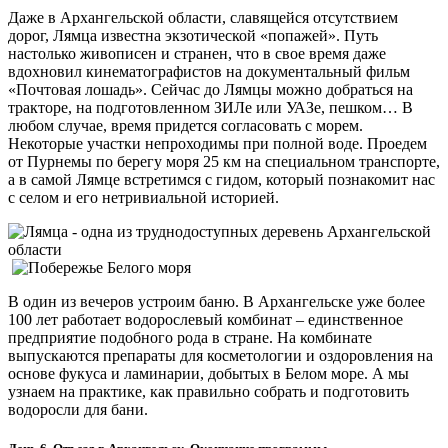
Даже в Архангельской области, славящейся отсутствием
дорог, Лямца известна экзотической «попажей». Путь
настолько живописен и странен, что в свое время даже
вдохновил кинематографистов на документальный фильм
«Почтовая лошадь». Сейчас до Лямцы можно добраться на
тракторе, на подготовленном ЗИЛе или УАЗе, пешком… В
любом случае, время придется согласовать с морем.
Некоторые участки непроходимы при полной воде. Проедем
от Пурнемы по берегу моря 25 км на специальном транспорте,
а в самой Лямце встретимся с гидом, который познакомит нас
с селом и его нетривиальной историей.
В один из вечеров устроим баню. В Архангельске уже более
100 лет работает водорослевый комбинат – единственное
предприятие подобного рода в стране. На комбинате
выпускаются препараты для косметологии и оздоровления на
основе фукуса и ламинарии, добытых в Белом море. А мы
узнаем на практике, как правильно собрать и подготовить
водоросли для бани.