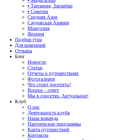
▪ Мадагаскар
▪ Танзания, Занзибар
▪ Сокотра
Средняя Азия
Саудовская Аравия
Монголия
Япония
Подбор тура
Для компаний
Отзывы
Блог
Новости
Статьи
Отчеты о путешествиях
Фотогалерея
Что стоит посетить?
Вопрос - ответ
Мы в соцсетях. Актуальное!
Клуб
О нас
Деятельность клуба
Наша команда
Партнерские программы
Карта путешествий
Контакты