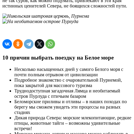
не так суров, как можно подумать, привлекают в эти края
истинных ценителей Севера, не боящихся сложностей пути.
10 причин выбрать поездку на Белое море
Несколько насыщенных дней у самого Белого моря с
почти полным отрывом от цивилизации
Подробное знакомство с очаровательной Пурнемой,
пока закрытой для массового туризма
Труднодоступная загадочная Лямца и необитаемый
остров Пурлуда с птичьим базаром
Беломорские приливы и отливы – в наших походах по
берегу мы сможем увидеть эти процессы на разных
стадиях
Дикая природа Севера: морские млекопитающие, редкие
птицы, животные тайги – возможны удивительные
встречи!
Морские миражи, которые массово можно наблюдать в