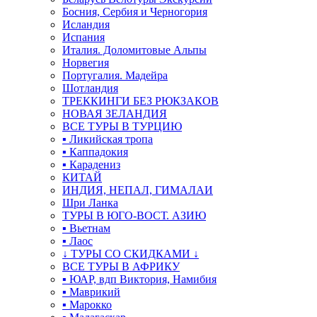
Босния, Сербия и Черногория
Исландия
Испания
Италия. Доломитовые Альпы
Норвегия
Португалия. Мадейра
Шотландия
ТРЕККИНГИ БЕЗ РЮКЗАКОВ
НОВАЯ ЗЕЛАНДИЯ
ВСЕ ТУРЫ В ТУРЦИЮ
▪ Ликийская тропа
▪ Каппадокия
▪ Карадениз
КИТАЙ
ИНДИЯ, НЕПАЛ, ГИМАЛАИ
Шри Ланка
ТУРЫ В ЮГО-ВОСТ. АЗИЮ
▪ Вьетнам
▪ Лаос
↓ ТУРЫ СО СКИДКАМИ ↓
ВСЕ ТУРЫ В АФРИКУ
▪ ЮАР, вдп Виктория, Намибия
▪ Маврикий
▪ Марокко