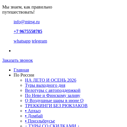
Мы знаем, как правильно
путешествовать!
info@mirsg.ru
+7 9675558785
whatsapp
telegram
Заказать звонок
Главная
По России
НА ЛЕТО И ОСЕНЬ 2026
Туры выходного дня
Велотуры с автоподдержкой
По Неве и Финскому заливу
Ǫ Воздушные шары в июне Ǫ
ТРЕККИНГИ БЕЗ РЮКЗАКОВ
▪ Архыз
▪ Домбай
▪ Приэльбрусье
↓ ТУРЫ СО СКИДКАМИ ↓