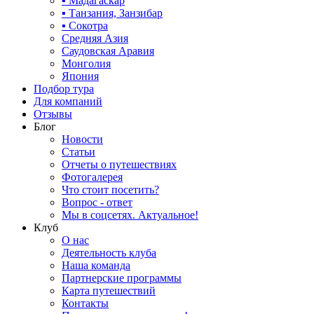
▪ Мадагаскар
▪ Танзания, Занзибар
▪ Сокотра
Средняя Азия
Саудовская Аравия
Монголия
Япония
Подбор тура
Для компаний
Отзывы
Блог
Новости
Статьи
Отчеты о путешествиях
Фотогалерея
Что стоит посетить?
Вопрос - ответ
Мы в соцсетях. Актуальное!
Клуб
О нас
Деятельность клуба
Наша команда
Партнерские программы
Карта путешествий
Контакты