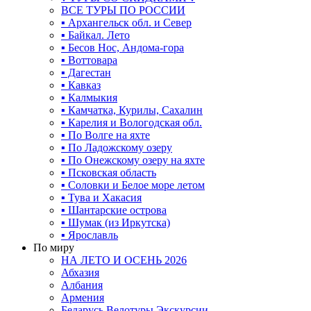
ВСЕ ТУРЫ ПО РОССИИ
▪ Архангельск обл. и Север
▪ Байкал. Лето
▪ Бесов Нос, Андома-гора
▪ Воттовара
▪ Дагестан
▪ Кавказ
▪ Калмыкия
▪ Камчатка, Курилы, Сахалин
▪ Карелия и Вологодская обл.
▪ По Волге на яхте
▪ По Ладожскому озеру
▪ По Онежскому озеру на яхте
▪ Псковская область
▪ Соловки и Белое море летом
▪ Тува и Хакасия
▪ Шантарские острова
▪ Шумак (из Иркутска)
▪ Ярославль
По миру
НА ЛЕТО И ОСЕНЬ 2026
Абхазия
Албания
Армения
Беларусь Велотуры Экскурсии