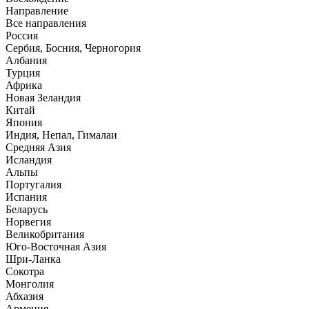
Направлениe
Все направления
Россия
Сербия, Босния, Черногория
Албания
Турция
Африка
Новая Зеландия
Китай
Япония
Индия, Непал, Гималаи
Средняя Азия
Исландия
Альпы
Португалия
Испания
Беларусь
Норвегия
Великобритания
Юго-Восточная Азия
Шри-Ланка
Сокотра
Монголия
Абхазия
Армения