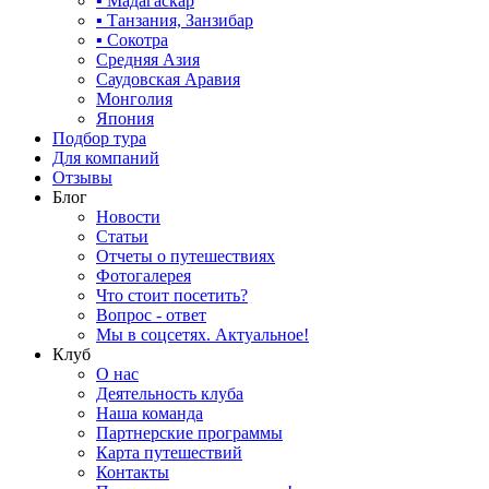
▪ Мадагаскар
▪ Танзания, Занзибар
▪ Сокотра
Средняя Азия
Саудовская Аравия
Монголия
Япония
Подбор тура
Для компаний
Отзывы
Блог
Новости
Статьи
Отчеты о путешествиях
Фотогалерея
Что стоит посетить?
Вопрос - ответ
Мы в соцсетях. Актуальное!
Клуб
О нас
Деятельность клуба
Наша команда
Партнерские программы
Карта путешествий
Контакты