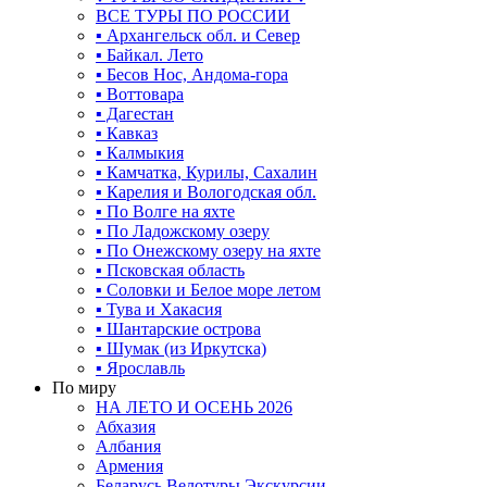
ВСЕ ТУРЫ ПО РОССИИ
▪ Архангельск обл. и Север
▪ Байкал. Лето
▪ Бесов Нос, Андома-гора
▪ Воттовара
▪ Дагестан
▪ Кавказ
▪ Калмыкия
▪ Камчатка, Курилы, Сахалин
▪ Карелия и Вологодская обл.
▪ По Волге на яхте
▪ По Ладожскому озеру
▪ По Онежскому озеру на яхте
▪ Псковская область
▪ Соловки и Белое море летом
▪ Тува и Хакасия
▪ Шантарские острова
▪ Шумак (из Иркутска)
▪ Ярославль
По миру
НА ЛЕТО И ОСЕНЬ 2026
Абхазия
Албания
Армения
Беларусь Велотуры Экскурсии