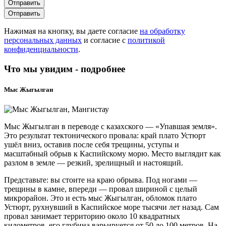
Отправить
Отправить
Нажимая на кнопку, вы даете согласие
на обработку
персональных данных
и согласие с
политикой
конфиденциальности
.
Что мы увидим - подробнее
Мыс Жыгылган
Мыс Жыгылган в переводе с казахского — «Упавшая земля».
Это результат тектонического провала: край плато Устюрт
ушёл вниз, оставив после себя трещины, уступы и
масштабный обрыв к Каспийскому морю. Место выглядит как
разлом в земле — резкий, зрелищный и настоящий.
Представьте: вы стоите на краю обрыва. Под ногами —
трещины в камне, впереди — провал шириной с целый
микрорайон. Это и есть мыс Жыгылган, обломок плато
Устюрт, рухнувший в Каспийское море тысячи лет назад. Сам
провал занимает территорию около 10 квадратных
километров, его глубина варьируется от 50 до 100 метров. На