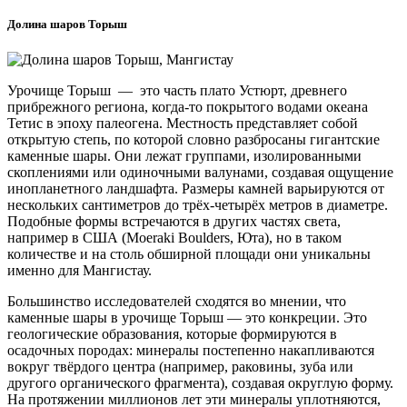
Долина шаров Торыш
Урочище Торыш — это часть плато Устюрт, древнего
прибрежного региона, когда-то покрытого водами океана
Тетис в эпоху палеогена. Местность представляет собой
открытую степь, по которой словно разбросаны гигантские
каменные шары. Они лежат группами, изолированными
скоплениями или одиночными валунами, создавая ощущение
инопланетного ландшафта. Размеры камней варьируются от
нескольких сантиметров до трёх-четырёх метров в диаметре.
Подобные формы встречаются в других частях света,
например в США (Moeraki Boulders, Юта), но в таком
количестве и на столь обширной площади они уникальны
именно для Мангистау.
Большинство исследователей сходятся во мнении, что
каменные шары в урочище Торыш — это конкреции. Это
геологические образования, которые формируются в
осадочных породах: минералы постепенно накапливаются
вокруг твёрдого центра (например, раковины, зуба или
другого органического фрагмента), создавая округлую форму.
На протяжении миллионов лет эти минералы уплотняются,