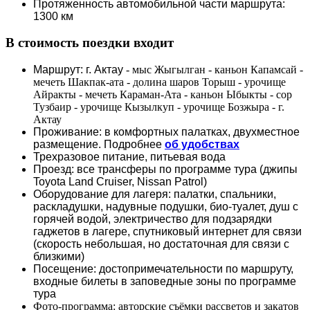
Протяженность автомобильной части маршрута:
1300 км
В стоимость поездки входит
Маршрут: г. Актау
- мыс Жыгылган - каньон Капамсай -
мечеть Шакпак-ата - долина шаров Торыш - урочище
Айракты - мечеть Караман-Ата - каньон Ыбыкты - сор
Тузбаир - урочище Кызылкуп - урочище Бозжыра - г.
Актау
Проживание: в комфортных палатках, двухместное
размещение. Подробнее
об удобствах
Трехразовое питание, питьевая вода
Проезд: все трансферы по программе тура (джипы
Toyota Land Cruiser, Nissan Patrol)
Оборудование для лагеря: палатки, спальники,
раскладушки, надувные подушки, био-туалет, душ с
горячей водой, электричество для подзарядки
гаджетов в лагере, спутниковый интернет для связи
(скорость небольшая, но достаточная для связи с
близкими)
Посещение: достопримечательности по маршруту,
входные билеты в заповедные зоны по программе
тура
Фото-программа: авторские съёмки рассветов и закатов