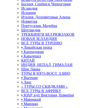
Босния, Сербия и Черногория
Исландия
Испания
Италия. Доломитовые Альпы
Норвегия
Португалия. Мадейра
Шотландия
ТРЕККИНГИ БЕЗ РЮКЗАКОВ
НОВАЯ ЗЕЛАНДИЯ
ВСЕ ТУРЫ В ТУРЦИЮ
▪ Ликийская тропа
▪ Каппадокия
▪ Карадениз
КИТАЙ
ИНДИЯ, НЕПАЛ, ГИМАЛАИ
Шри Ланка
ТУРЫ В ЮГО-ВОСТ. АЗИЮ
▪ Вьетнам
▪ Лаос
↓ ТУРЫ СО СКИДКАМИ ↓
ВСЕ ТУРЫ В АФРИКУ
▪ ЮАР, вдп Виктория, Намибия
▪ Маврикий
▪ Марокко