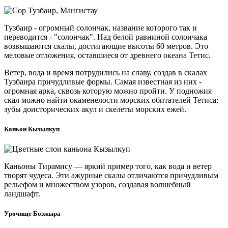
Тузбаир - огромный солончак, название которого так и
переводится - "солончак". Над белой равниной солончака
возвышаются скалы, достигающие высоты 60 метров. Это
меловые отложения, оставшиеся от древнего океана Тетис.
Ветер, вода и время потрудились на славу, создав в скалах
Тузбаира причудливые формы. Самая известная из них -
огромная арка, сквозь которую можно пройти. У подножия
скал можно найти окаменелости морских обитателей Тетиса:
зубы доисторических акул и скелеты морских ежей.
Каньон Кызылкуп
Каньоны Тирамису — яркий пример того, как вода и ветер
творят чудеса. Эти ажурные скалы отличаются причудливым
рельефом и множеством узоров, создавая волшебный
ландшафт.
Урочище Бозжыра