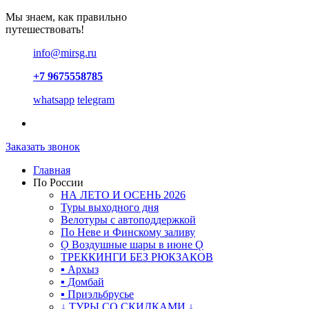
Мы знаем, как правильно
путешествовать!
info@mirsg.ru
+7 9675558785
whatsapp
telegram
Заказать звонок
Главная
По России
НА ЛЕТО И ОСЕНЬ 2026
Туры выходного дня
Велотуры с автоподдержкой
По Неве и Финскому заливу
Ǫ Воздушные шары в июне Ǫ
ТРЕККИНГИ БЕЗ РЮКЗАКОВ
▪ Архыз
▪ Домбай
▪ Приэльбрусье
↓ ТУРЫ СО СКИДКАМИ ↓