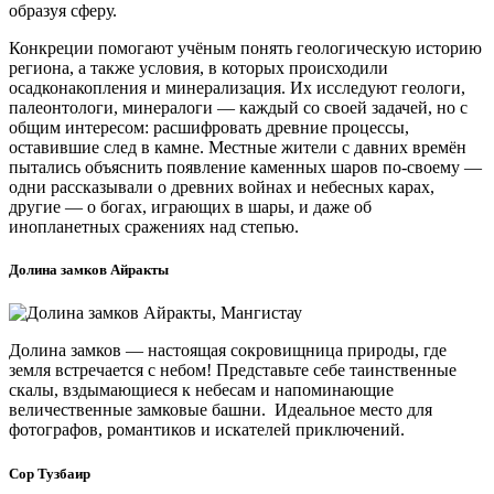
образуя сферу.
Конкреции помогают учёным понять геологическую историю
региона, а также условия, в которых происходили
осадконакопления и минерализация. Их исследуют геологи,
палеонтологи, минералоги — каждый со своей задачей, но с
общим интересом: расшифровать древние процессы,
оставившие след в камне. Местные жители с давних времён
пытались объяснить появление каменных шаров по-своему —
одни рассказывали о древних войнах и небесных карах,
другие — о богах, играющих в шары, и даже об
инопланетных сражениях над степью.
Долина замков Айракты
Долина замков — настоящая сокровищница природы, где
земля встречается с небом! Представьте себе таинственные
скалы, вздымающиеся к небесам и напоминающие
величественные замковые башни. Идеальное место для
фотографов, романтиков и искателей приключений.
Сор Тузбаир