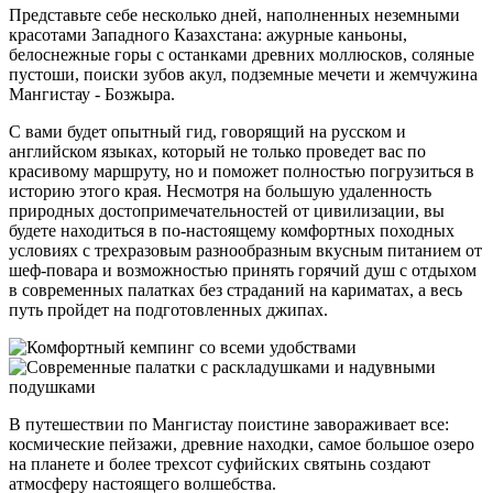
Представьте себе несколько дней, наполненных неземными
красотами Западного Казахстана: ажурные каньоны,
белоснежные горы с останками древних моллюсков, соляные
пустоши, поиски зубов акул, подземные мечети и жемчужина
Мангистау - Бозжыра.
С вами будет опытный гид, говорящий на русском и
английском языках, который не только проведет вас по
красивому маршруту, но и поможет полностью погрузиться в
историю этого края. Несмотря на большую удаленность
природных достопримечательностей от цивилизации, вы
будете находиться в по-настоящему комфортных походных
условиях с трехразовым разнообразным вкусным питанием от
шеф-повара и возможностью принять горячий душ с отдыхом
в современных палатках без страданий на кариматах, а весь
путь пройдет на подготовленных джипах.
В путешествии по Мангистау поистине завораживает все:
космические пейзажи, древние находки, самое большое озеро
на планете и более трехсот суфийских святынь создают
атмосферу настоящего волшебства.