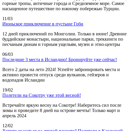
горные тропы, античные города и Средиземное море. Самое
насыщенное путешествие по южному побережью Турции.
11/03
Июньское приключение в пустыне Гоби
12 дней приключений по Монголии. Только в июне! Древние
буддийские монастыри, национальные парки, треккинги по
песчаным дюнам и горным ущельям, музеи и этно-центры
06/03
Последние 3 места в Исландию! Бронируйте уже сейчас!
Всего 2 даты на лето 2024! Успейте забронировать места и
активно провести отпуск среди вулканов, гейзеров и
водопадов Исландии
19/02
Полетели на Сокотру уже этой весной!
Встречайте яркую весну на Сокотре! Наберитесь сил после
зимы и проведите 8 дней на острове мечты! Только март и
апрель 2024
12/02
Хотите оказаться на другой планете? Полетели в Казахский