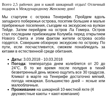
Всего 2,5 рабочих дня и какой шикарный отдых! Отличный
подарок к Международному Женскому дню!
Мы стартуем с острова Тенерифе. Пройдем вдоль
западного побережья острова, посетим большие и малые
прибрежные поселения, съездим на экскурсию на вулкан
Тейде. Затем перейдем на остров Ла Гомера. Остров
стал последним прибежищем Колумба перед открытием
Нового Света и этим фактом жители острова особо
гордятся. Совершим обзорную экскурсию по острову. По
пути, если посчастливится, сможем понаблюдать за
китами в естественной среде обитания.
Даты
: 3.03.2018 - 10.03.2018
Погода
: температура днем колеблется от 20 до
24°С. В то же время после полудня в тихий
безветренный день можно ощутить все 30 градусов.
Климат в марте на Тенерифе достаточно мягкий,
погода нежаркая. Большинство дней – ясные или
малооблачные.
Проживание
на шикарной 10-местной яхте (4
двухместные каюты + кают-компания)