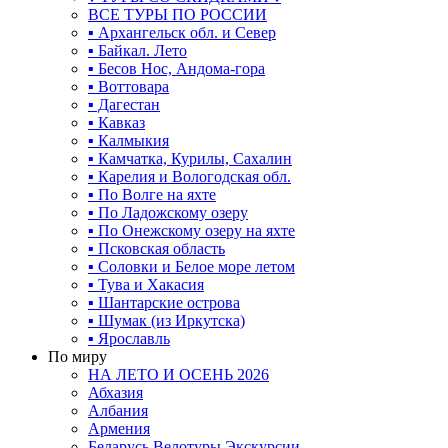
ВСЕ ТУРЫ ПО РОССИИ
▪ Архангельск обл. и Север
▪ Байкал. Лето
▪ Бесов Нос, Андома-гора
▪ Воттовара
▪ Дагестан
▪ Кавказ
▪ Калмыкия
▪ Камчатка, Курилы, Сахалин
▪ Карелия и Вологодская обл.
▪ По Волге на яхте
▪ По Ладожскому озеру
▪ По Онежскому озеру на яхте
▪ Псковская область
▪ Соловки и Белое море летом
▪ Тува и Хакасия
▪ Шантарские острова
▪ Шумак (из Иркутска)
▪ Ярославль
По миру
НА ЛЕТО И ОСЕНЬ 2026
Абхазия
Албания
Армения
Беларусь Велотуры Экскурсии