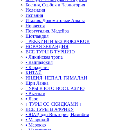
Босния, Сербия и Черногория
Исландия
Испания
Италия. Доломитовые Альпы
Норвегия
Португалия. Мадейра
Шотландия
ТРЕККИНГИ БЕЗ РЮКЗАКОВ
НОВАЯ ЗЕЛАНДИЯ
ВСЕ ТУРЫ В ТУРЦИЮ
▪ Ликийская тропа
▪ Каппадокия
▪ Карадениз
КИТАЙ
ИНДИЯ, НЕПАЛ, ГИМАЛАИ
Шри Ланка
ТУРЫ В ЮГО-ВОСТ. АЗИЮ
▪ Вьетнам
▪ Лаос
↓ ТУРЫ СО СКИДКАМИ ↓
ВСЕ ТУРЫ В АФРИКУ
▪ ЮАР, вдп Виктория, Намибия
▪ Маврикий
▪ Марокко