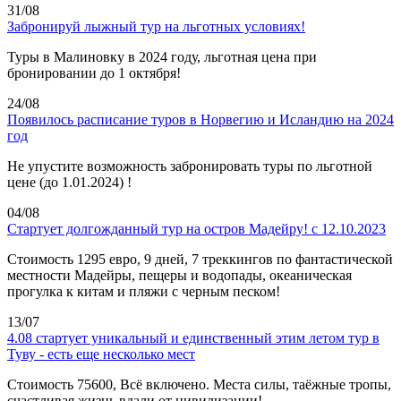
31/08
Забронируй лыжный тур на льготных условиях!
Туры в Малиновку в 2024 году, льготная цена при
бронировании до 1 октября!
24/08
Появилось расписание туров в Норвегию и Исландию на 2024
год
Не упустите возможность забронировать туры по льготной
цене (до 1.01.2024) !
04/08
Стартует долгожданный тур на остров Мадейру! с 12.10.2023
Стоимость 1295 евро, 9 дней, 7 треккингов по фантастической
местности Мадейры, пещеры и водопады, океаническая
прогулка к китам и пляжи с черным песком!
13/07
4.08 стартует уникальный и единственный этим летом тур в
Туву - есть еще несколько мест
Стоимость 75600, Всё включено. Места силы, таёжные тропы,
счастливая жизнь вдали от цивилизации!