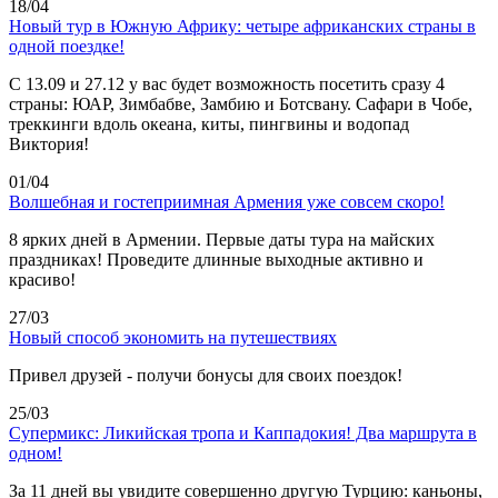
18/04
Новый тур в Южную Африку: четыре африканских страны в
одной поездке!
C 13.09 и 27.12 у вас будет возможность посетить сразу 4
страны: ЮАР, Зимбабве, Замбию и Ботсвану. Сафари в Чобе,
треккинги вдоль океана, киты, пингвины и водопад
Виктория!
01/04
Волшебная и гостеприимная Армения уже совсем скоро!
8 ярких дней в Армении. Первые даты тура на майских
праздниках! Проведите длинные выходные активно и
красиво!
27/03
Новый способ экономить на путешествиях
Привел друзей - получи бонусы для своих поездок!
25/03
Супермикс: Ликийская тропа и Каппадокия! Два маршрута в
одном!
За 11 дней вы увидите совершенно другую Турцию: каньоны,