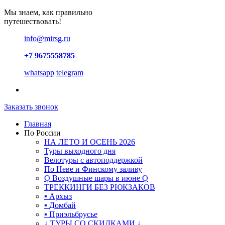
Мы знаем, как правильно
путешествовать!
info@mirsg.ru
+7 9675558785
whatsapp
telegram
Заказать звонок
Главная
По России
НА ЛЕТО И ОСЕНЬ 2026
Туры выходного дня
Велотуры с автоподдержкой
По Неве и Финскому заливу
Ǫ Воздушные шары в июне Ǫ
ТРЕККИНГИ БЕЗ РЮКЗАКОВ
▪ Архыз
▪ Домбай
▪ Приэльбрусье
↓ ТУРЫ СО СКИДКАМИ ↓