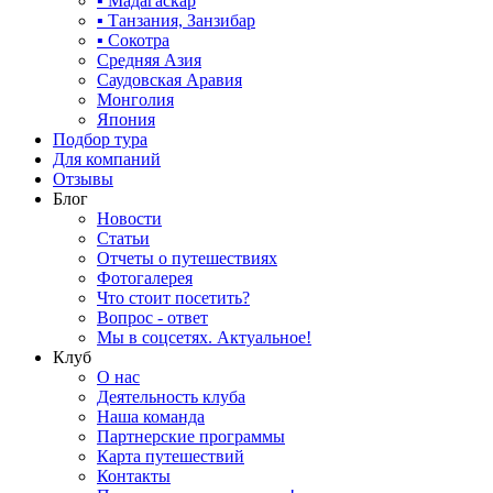
▪ Мадагаскар
▪ Танзания, Занзибар
▪ Сокотра
Средняя Азия
Саудовская Аравия
Монголия
Япония
Подбор тура
Для компаний
Отзывы
Блог
Новости
Статьи
Отчеты о путешествиях
Фотогалерея
Что стоит посетить?
Вопрос - ответ
Мы в соцсетях. Актуальное!
Клуб
О нас
Деятельность клуба
Наша команда
Партнерские программы
Карта путешествий
Контакты