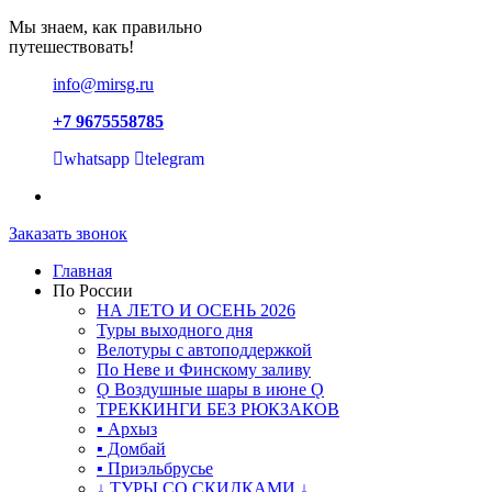
Мы знаем, как правильно
путешествовать!
info@mirsg.ru
+7 9675558785
whatsapp
telegram
Заказать звонок
Главная
По России
НА ЛЕТО И ОСЕНЬ 2026
Туры выходного дня
Велотуры с автоподдержкой
По Неве и Финскому заливу
Ǫ Воздушные шары в июне Ǫ
ТРЕККИНГИ БЕЗ РЮКЗАКОВ
▪ Архыз
▪ Домбай
▪ Приэльбрусье
↓ ТУРЫ СО СКИДКАМИ ↓