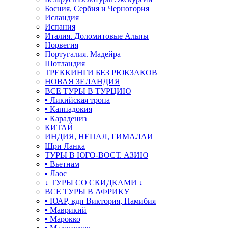
Босния, Сербия и Черногория
Исландия
Испания
Италия. Доломитовые Альпы
Норвегия
Португалия. Мадейра
Шотландия
ТРЕККИНГИ БЕЗ РЮКЗАКОВ
НОВАЯ ЗЕЛАНДИЯ
ВСЕ ТУРЫ В ТУРЦИЮ
▪ Ликийская тропа
▪ Каппадокия
▪ Карадениз
КИТАЙ
ИНДИЯ, НЕПАЛ, ГИМАЛАИ
Шри Ланка
ТУРЫ В ЮГО-ВОСТ. АЗИЮ
▪ Вьетнам
▪ Лаос
↓ ТУРЫ СО СКИДКАМИ ↓
ВСЕ ТУРЫ В АФРИКУ
▪ ЮАР, вдп Виктория, Намибия
▪ Маврикий
▪ Марокко