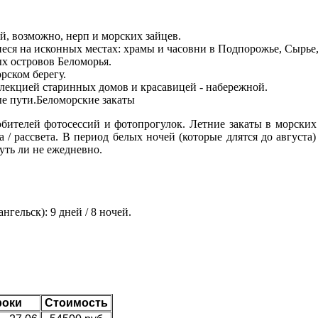
ей, возможно, нерп и морских зайцев.
еся на исконных местах: храмы и часовни в Подпорожье, Сырье,
х островов Беломорья.
рском берегу.
ллекцией старинных домов и красавицей - набережной.
ые пути.Беломорские закаты
ителей фотосессий и фотопрогулок. Летние закаты в морских 
а / рассвета. В период белых ночей (которые длятся до августа
уть ли не ежедневно.
гельск): 9 дней / 8 ночей.
роки
Стоимость