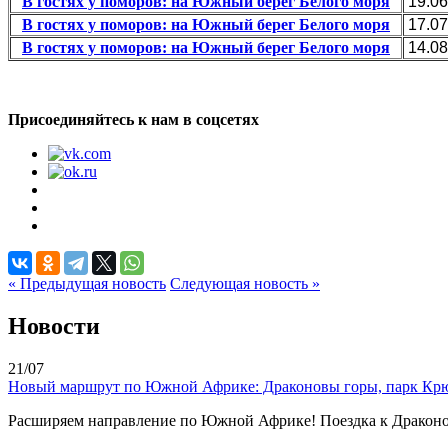
В гостях у поморов: на Южный берег Белого моря
19.06
В гостях у поморов: на Южный берег Белого моря
17.07
В гостях у поморов: на Южный берег Белого моря
14.08
Присоединяйтесь к нам в соцсетях
« Предыдущая новость
Следующая новость »
Новости
21/07
Новый маршрут по Южной Африке: Драконовы горы, парк Крю
Расширяем направление по Южной Африке! Поездка к Драконо