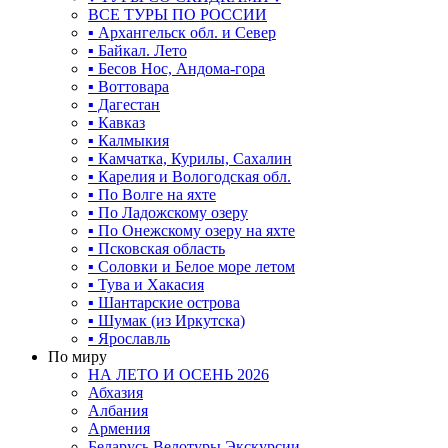
ВСЕ ТУРЫ ПО РОССИИ
▪ Архангельск обл. и Север
▪ Байкал. Лето
▪ Бесов Нос, Андома-гора
▪ Воттовара
▪ Дагестан
▪ Кавказ
▪ Калмыкия
▪ Камчатка, Курилы, Сахалин
▪ Карелия и Вологодская обл.
▪ По Волге на яхте
▪ По Ладожскому озеру
▪ По Онежскому озеру на яхте
▪ Псковская область
▪ Соловки и Белое море летом
▪ Тува и Хакасия
▪ Шантарские острова
▪ Шумак (из Иркутска)
▪ Ярославль
По миру
НА ЛЕТО И ОСЕНЬ 2026
Абхазия
Албания
Армения
Беларусь Велотуры Экскурсии