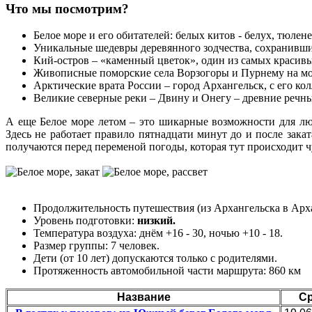
Что мы посмотрим?
Белое море и его обитателей: белых китов - белух, тюлен
Уникальные шедевры деревянного зодчества, сохранивши
Кий-остров – «каменный цветок», один из самых красивы
Живописные поморские села Ворзогоры и Пурнему на мо
Арктические врата России – город Архангельск, с его ко
Великие северные реки – Двину и Онегу – древние речн
А еще Белое море летом – это шикарные возможности для люб
Здесь не работает правило пятнадцати минут до и после закат
получаются перед переменой погоды, которая тут происходит ч
Продолжительность путешествия (из Архангельска в Архан
Уровень подготовки:
низкий.
Температура воздуха: днём +16 - 30, ночью +10 - 18.
Размер группы: 7 человек.
Дети (от 10 лет) допускаются только с родителями.
Протяженность автомобильной части маршрута: 860 км
Название
С