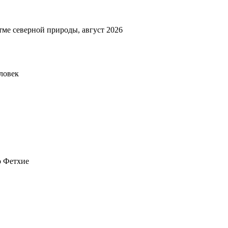
тме северной природы, август 2026
еловек
о Фетхие