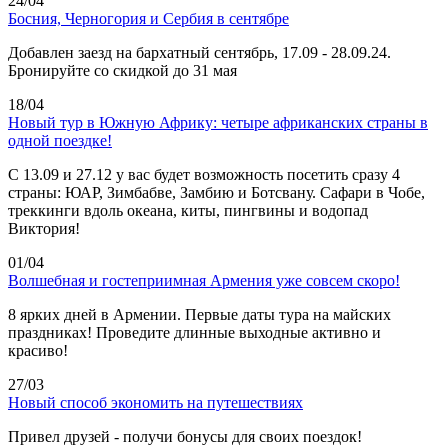
24/04
Босния, Черногория и Сербия в сентябре
Добавлен заезд на бархатный сентябрь, 17.09 - 28.09.24.
Бронируйте со скидкой до 31 мая
18/04
Новый тур в Южную Африку: четыре африканских страны в
одной поездке!
C 13.09 и 27.12 у вас будет возможность посетить сразу 4
страны: ЮАР, Зимбабве, Замбию и Ботсвану. Сафари в Чобе,
треккинги вдоль океана, киты, пингвины и водопад
Виктория!
01/04
Волшебная и гостеприимная Армения уже совсем скоро!
8 ярких дней в Армении. Первые даты тура на майских
праздниках! Проведите длинные выходные активно и
красиво!
27/03
Новый способ экономить на путешествиях
Привел друзей - получи бонусы для своих поездок!