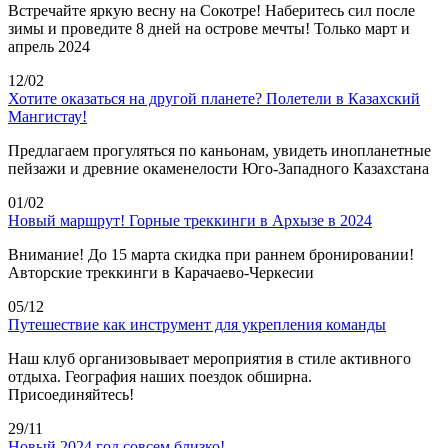
Встречайте яркую весну на Сокотре! Наберитесь сил после
зимы и проведите 8 дней на острове мечты! Только март и
апрель 2024
12/02
Хотите оказаться на другой планете? Полетели в Казахский
Мангистау!
Предлагаем прогуляться по каньонам, увидеть инопланетные
пейзажи и древние окаменелости Юго-Западного Казахстана
01/02
Новый маршрут! Горные треккинги в Архызе в 2024
Внимание! До 15 марта скидка при раннем бронировании!
Авторские треккинги в Карачаево-Черкесии
05/12
Путешествие как инструмент для укрепления команды
Наш клуб организовывает мероприятия в стиле активного
отдыха. География наших поездок обширна.
Присоединяйтесь!
29/11
Новый 2024 год совсем близко!