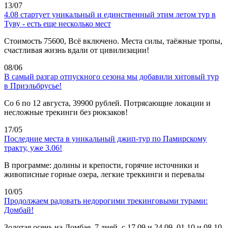
13/07
4.08 стартует уникальный и единственный этим летом тур в
Туву - есть еще несколько мест
Стоимость 75600, Всё включено. Места силы, таёжные тропы,
счастливая жизнь вдали от цивилизации!
08/06
В самый разгар отпускного сезона мы добавили хитовый тур
в Приэльбрусье!
Со 6 по 12 августа, 39900 рублей. Потрясающие локации и
несложные трекинги без рюкзаков!
17/05
Последние места в уникальный джип-тур по Памирскому
тракту, уже 3.06!
В программе: долины и крепости, горячие источники и
живописные горные озера, легкие треккинги и перевалы
10/05
Продолжаем радовать недорогими трекинговыми турами:
Домбай!
Золотая осень на Домбае, 7 дней, с 17.09 и 24.09, 01.10 и 08.10,