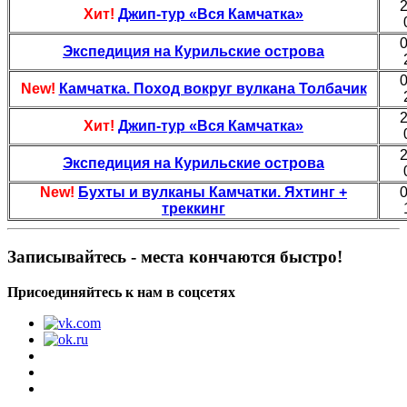
2
Хит!
Джип-тур «Вся Камчатка»
0
Экспедиция на Курильские острова
0
New!
Камчатка. Поход вокруг вулкана Толбачик
2
Хит!
Джип-тур «Вся Камчатка»
2
Экспедиция на Курильские острова
New!
Бухты и вулканы Камчатки. Яхтинг +
0
треккинг
Записывайтесь - места кончаются быстро!
Присоединяйтесь к нам в соцсетях