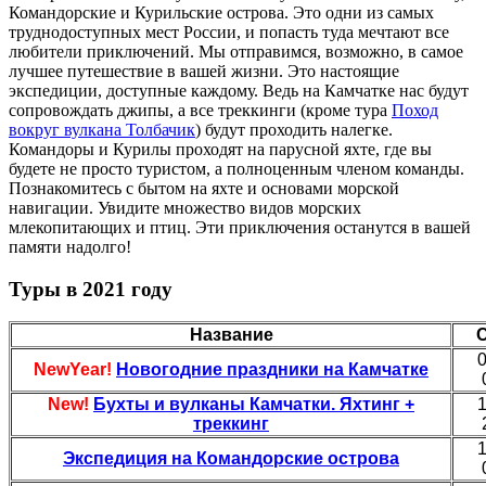
Командорские и Курильские острова. Это одни из самых
труднодоступных мест России, и попасть туда мечтают все
любители приключений. Мы отправимся, возможно, в самое
лучшее путешествие в вашей жизни. Это настоящие
экспедиции, доступные каждому. Ведь на Камчатке нас будут
сопровождать джипы, а все треккинги (кроме тура
Поход
вокруг вулкана Толбачик
) будут проходить налегке.
Командоры и Курилы проходят на парусной яхте, где вы
будете не просто туристом, а полноценным членом команды.
Познакомитесь с бытом на яхте и основами морской
навигации. Увидите множество видов морских
млекопитающих и птиц. Эти приключения останутся в вашей
памяти надолго!
Туры в 2021 году
Название
0
NewYear!
Новогодние праздники на Камчатке
New!
Бухты и вулканы Камчатки. Яхтинг +
1
треккинг
1
Экспедиция на Командорские острова