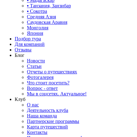
▪ Мадагаскар
▪ Танзания, Занзибар
▪ Сокотра
Средняя Азия
Саудовская Аравия
Монголия
Япония
Подбор тура
Для компаний
Отзывы
Блог
Новости
Статьи
Отчеты о путешествиях
Фотогалерея
Что стоит посетить?
Вопрос - ответ
Мы в соцсетях. Актуальное!
Клуб
О нас
Деятельность клуба
Наша команда
Партнерские программы
Карта путешествий
Контакты