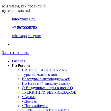
Мы знаем, как правильно
путешествовать!
info@mirsg.ru
+7 9675558785
whatsapp
telegram
Заказать звонок
Главная
По России
НА ЛЕТО И ОСЕНЬ 2026
Туры выходного дня
Велотуры с автоподдержкой
По Неве и Финскому заливу
Ǫ Воздушные шары в июне Ǫ
ТРЕККИНГИ БЕЗ РЮКЗАКОВ
▪ Архыз
▪ Домбай
▪ Приэльбрусье
↓ ТУРЫ СО СКИДКАМИ ↓