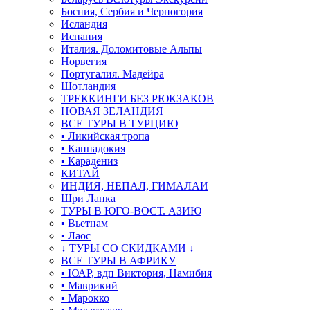
Босния, Сербия и Черногория
Исландия
Испания
Италия. Доломитовые Альпы
Норвегия
Португалия. Мадейра
Шотландия
ТРЕККИНГИ БЕЗ РЮКЗАКОВ
НОВАЯ ЗЕЛАНДИЯ
ВСЕ ТУРЫ В ТУРЦИЮ
▪ Ликийская тропа
▪ Каппадокия
▪ Карадениз
КИТАЙ
ИНДИЯ, НЕПАЛ, ГИМАЛАИ
Шри Ланка
ТУРЫ В ЮГО-ВОСТ. АЗИЮ
▪ Вьетнам
▪ Лаос
↓ ТУРЫ СО СКИДКАМИ ↓
ВСЕ ТУРЫ В АФРИКУ
▪ ЮАР, вдп Виктория, Намибия
▪ Маврикий
▪ Марокко