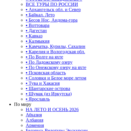
ВСЕ ТУРЫ ПО РОССИИ
▪ Архангельск обл. и Север
▪ Байкал. Лето
▪ Бесов Нос, Андома-гора
▪ Воттовара
▪ Дагестан
▪ Кавказ
▪ Калмыкия
▪ Камчатка, Курилы, Сахалин
▪ Карелия и Вологодская обл.
▪ По Волге на яхте
▪ По Ладожскому озеру
▪ По Онежскому озеру на яхте
▪ Псковская область
▪ Соловки и Белое море летом
▪ Тува и Хакасия
▪ Шантарские острова
▪ Шумак (из Иркутска)
▪ Ярославль
По миру
НА ЛЕТО И ОСЕНЬ 2026
Абхазия
Албания
Армения
Беларусь Велотуры Экскурсии