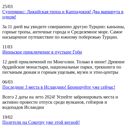
25/03
Супермикс: Ликийская тропа и Каппадокия! Два маршрута в
одном!
За 11 дней вы увидите совершенно другую Турцию: каньоны,
горные тропы, античные города и Средиземное море. Самое
насыщенное путешествие по южному побережью Турции.
11/03
Июньское приключение в пустыне Гоби
12 дней приключений по Монголии. Только в июне! Древние
буддийские монастыри, национальные парки, треккинги по
песчаным дюнам и горным ущельям, музеи и этно-центры
06/03
Последние 3 места в Исландию! Бронируйте уже сейчас!
Всего 2 даты на лето 2024! Успейте забронировать места и
активно провести отпуск среди вулканов, гейзеров и
водопадов Исландии
19/02
Полетели на Сокотру уже этой весной!