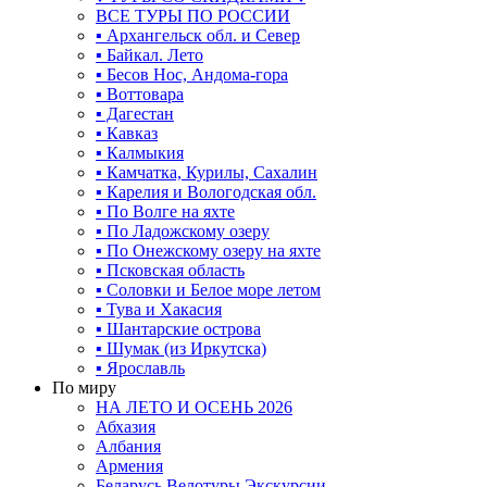
ВСЕ ТУРЫ ПО РОССИИ
▪ Архангельск обл. и Север
▪ Байкал. Лето
▪ Бесов Нос, Андома-гора
▪ Воттовара
▪ Дагестан
▪ Кавказ
▪ Калмыкия
▪ Камчатка, Курилы, Сахалин
▪ Карелия и Вологодская обл.
▪ По Волге на яхте
▪ По Ладожскому озеру
▪ По Онежскому озеру на яхте
▪ Псковская область
▪ Соловки и Белое море летом
▪ Тува и Хакасия
▪ Шантарские острова
▪ Шумак (из Иркутска)
▪ Ярославль
По миру
НА ЛЕТО И ОСЕНЬ 2026
Абхазия
Албания
Армения
Беларусь Велотуры Экскурсии