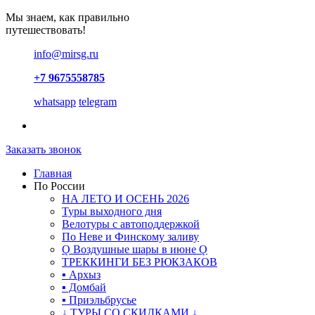
Мы знаем, как правильно
путешествовать!
info@mirsg.ru
+7 9675558785
whatsapp
telegram
Заказать звонок
Главная
По России
НА ЛЕТО И ОСЕНЬ 2026
Туры выходного дня
Велотуры с автоподдержкой
По Неве и Финскому заливу
Ǫ Воздушные шары в июне Ǫ
ТРЕККИНГИ БЕЗ РЮКЗАКОВ
▪ Архыз
▪ Домбай
▪ Приэльбрусье
↓ ТУРЫ СО СКИДКАМИ ↓