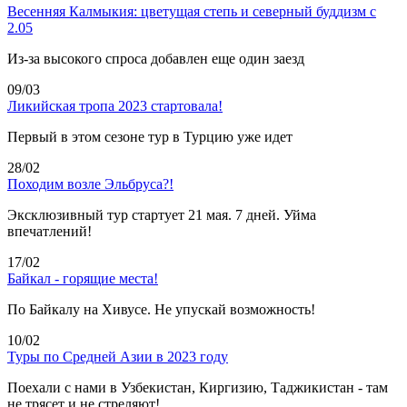
Весенняя Калмыкия: цветущая степь и северный буддизм с
2.05
Из-за высокого спроса добавлен еще один заезд
09/03
Ликийская тропа 2023 стартовала!
Первый в этом сезоне тур в Турцию уже идет
28/02
Походим возле Эльбруса?!
Эксклюзивный тур стартует 21 мая. 7 дней. Уйма
впечатлений!
17/02
Байкал - горящие места!
По Байкалу на Хивусе. Не упускай возможность!
10/02
Туры по Средней Азии в 2023 году
Поехали с нами в Узбекистан, Киргизию, Таджикистан - там
не трясет и не стреляют!