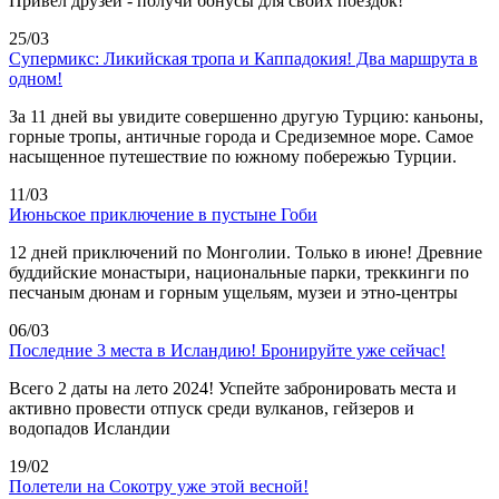
Привел друзей - получи бонусы для своих поездок!
25/03
Супермикс: Ликийская тропа и Каппадокия! Два маршрута в
одном!
За 11 дней вы увидите совершенно другую Турцию: каньоны,
горные тропы, античные города и Средиземное море. Самое
насыщенное путешествие по южному побережью Турции.
11/03
Июньское приключение в пустыне Гоби
12 дней приключений по Монголии. Только в июне! Древние
буддийские монастыри, национальные парки, треккинги по
песчаным дюнам и горным ущельям, музеи и этно-центры
06/03
Последние 3 места в Исландию! Бронируйте уже сейчас!
Всего 2 даты на лето 2024! Успейте забронировать места и
активно провести отпуск среди вулканов, гейзеров и
водопадов Исландии
19/02
Полетели на Сокотру уже этой весной!