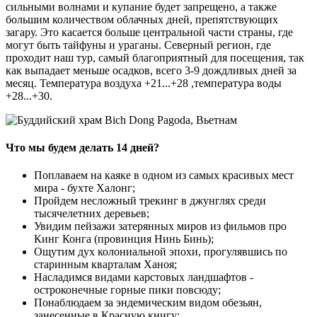
сильными волнами и купание будет запрещено, а также
большим количеством облачных дней, препятствующих
загару. Это касается больше центральной части страны, где
могут быть тайфуны и ураганы. Северный регион, где
проходит наш тур, самый благоприятный для посещения, так
как выпадает меньше осадков, всего 3-9 дождливых дней за
месяц. Температура воздуха +21...+28 ,температура воды
+28...+30.
Что мы будем делать 14 дней?
Поплаваем на каяке в одном из самых красивых мест
мира - бухте Халонг;
Пройдем несложный трекинг в джунглях среди
тысячелетних деревьев;
Увидим пейзажи затерянных миров из фильмов про
Кинг Конга (провинция Нинь Бинь);
Ощутим дух колониальной эпохи, прогулявшись по
старинным кварталам Ханоя;
Насладимся видами карстовых ландшафтов -
остроконечные горные пики повсюду;
Понаблюдаем за эндемическим видом обезьян,
занесенные в Красную книгу;