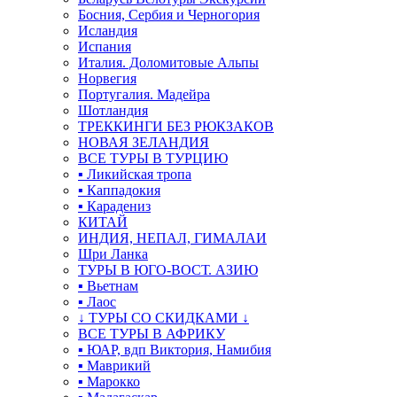
Босния, Сербия и Черногория
Исландия
Испания
Италия. Доломитовые Альпы
Норвегия
Португалия. Мадейра
Шотландия
ТРЕККИНГИ БЕЗ РЮКЗАКОВ
НОВАЯ ЗЕЛАНДИЯ
ВСЕ ТУРЫ В ТУРЦИЮ
▪ Ликийская тропа
▪ Каппадокия
▪ Карадениз
КИТАЙ
ИНДИЯ, НЕПАЛ, ГИМАЛАИ
Шри Ланка
ТУРЫ В ЮГО-ВОСТ. АЗИЮ
▪ Вьетнам
▪ Лаос
↓ ТУРЫ СО СКИДКАМИ ↓
ВСЕ ТУРЫ В АФРИКУ
▪ ЮАР, вдп Виктория, Намибия
▪ Маврикий
▪ Марокко