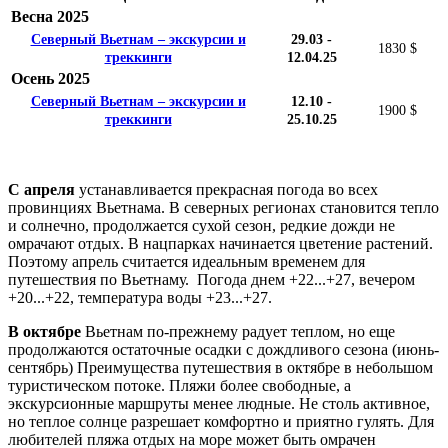
Весна 2025
Северный Вьетнам – экскурсии и
29.03 -
1830 $
треккинги
12.04.25
Осень 2025
Северный Вьетнам – экскурсии и
12.10 -
1900 $
треккинги
25.10.25
С апреля
устанавливается прекрасная погода во всех
провинциях Вьетнама. В северных регионах становится тепло
и солнечно, продолжается сухой сезон, редкие дожди не
омрачают отдых. В нацпарках начинается цветение растений.
Поэтому апрель считается идеальным временем для
путешествия по Вьетнаму. Погода днем +22...+27, вечером
+20...+22, температура воды +23...+27.
В октябре
Вьетнам по-прежнему радует теплом, но еще
продолжаются остаточные осадки с дождливого сезона (июнь-
сентябрь) Преимущества путешествия в октябре в небольшом
туристическом потоке. Пляжи более свободные, а
экскурсионные маршруты менее людные. Не столь активное,
но теплое солнце разрешает комфортно и приятно гулять. Для
любителей пляжа отдых на море может быть омрачен