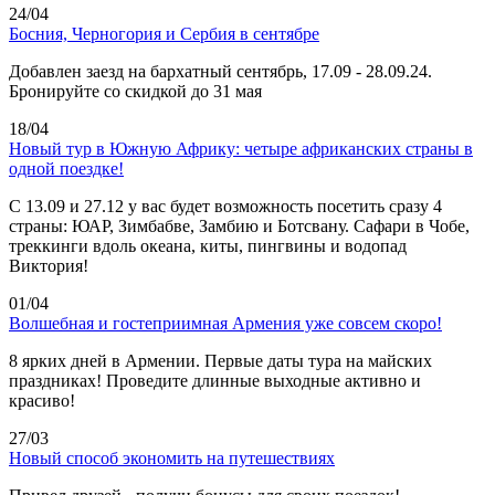
24/04
Босния, Черногория и Сербия в сентябре
Добавлен заезд на бархатный сентябрь, 17.09 - 28.09.24.
Бронируйте со скидкой до 31 мая
18/04
Новый тур в Южную Африку: четыре африканских страны в
одной поездке!
C 13.09 и 27.12 у вас будет возможность посетить сразу 4
страны: ЮАР, Зимбабве, Замбию и Ботсвану. Сафари в Чобе,
треккинги вдоль океана, киты, пингвины и водопад
Виктория!
01/04
Волшебная и гостеприимная Армения уже совсем скоро!
8 ярких дней в Армении. Первые даты тура на майских
праздниках! Проведите длинные выходные активно и
красиво!
27/03
Новый способ экономить на путешествиях