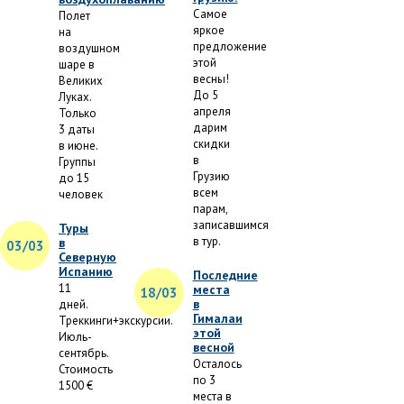
Самое
Полет
яркое
на
предложение
воздушном
этой
шаре в
весны!
Великих
До 5
Луках.
апреля
Только
дарим
3 даты
скидки
в июне.
в
Группы
Грузию
до 15
всем
человек
парам,
записавшимся
Туры
в тур.
в
03/03
Северную
Испанию
Последние
11
места
18/03
в
дней.
Гималаи
Треккинги+экскурсии.
этой
Июль-
весной
сентябрь.
Осталось
Стоимость
по 3
1500 €
места в