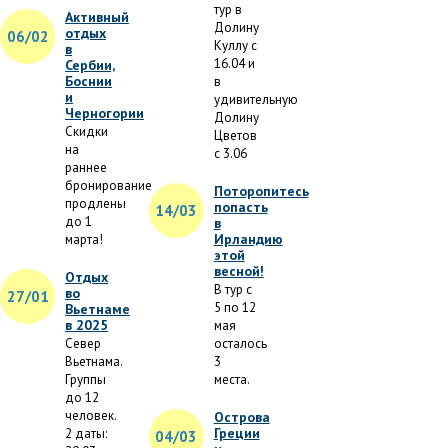
тур в
Активный
Долину
отдых
06/02
Куллу с
в
16.04 и
Сербии,
Боснии
в
и
удивительную
Черногории
Долину
Скидки
Цветов
на
с 3.06
раннее
бронирование
Поторопитесь
продлены
попасть
14/03
до 1
в
Ирландию
марта!
этой
весной!
Отдых
В тур с
во
27/01
5 по 12
Вьетнаме
в 2025
мая
Север
осталось
Вьетнама.
3
Группы
места.
до 12
человек.
Острова
Греции
2 даты:
04/03