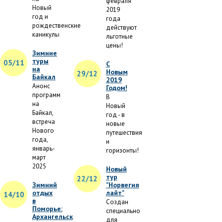
февраля
Новый
2019
год и
года
рождественские
действуют
каникулы
льготные
цены!
Зимние
туры
05/11
С
на
Новым
29/12
Байкал
2019
Анонс
Годом!
программ
В
на
Новый
Байкал,
год - в
встреча
новые
Нового
путешествия
года,
и
январь-
горизонты!
март
2025
Новый
тур
22/12
Зимний
"Норвегия
отдых
лайт"
14/10
в
Создан
Поморье:
специально
Архангельск
для