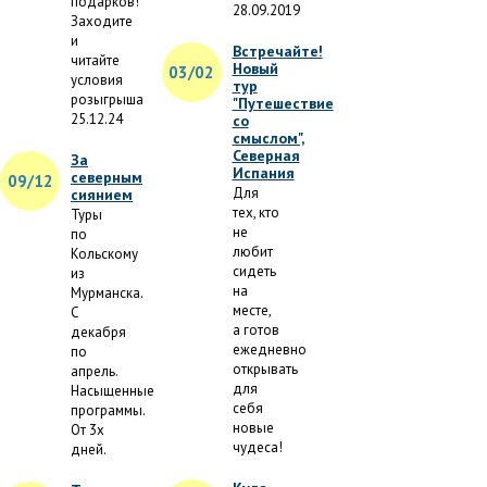
подарков!
28.09.2019
Заходите
и
Встречайте!
читайте
Новый
03/02
условия
тур
розыгрыша
"Путешествие
25.12.24
со
смыслом",
Северная
За
Испания
северным
09/12
Для
сиянием
тех, кто
Туры
не
по
любит
Кольскому
сидеть
из
на
Мурманска.
месте,
С
а готов
декабря
ежедневно
по
открывать
апрель.
для
Насыщенные
себя
программы.
новые
От 3х
чудеса!
дней.