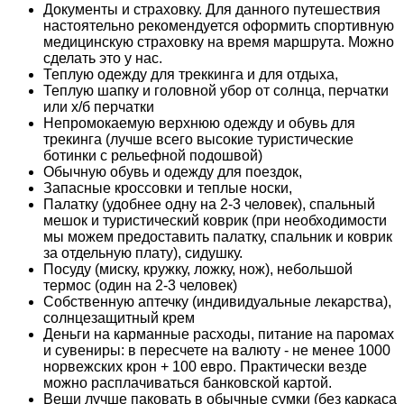
Документы и страховку. Для данного путешествия
настоятельно рекомендуется оформить спортивную
медицинскую страховку на время маршрута. Можно
сделать это у нас.
Теплую одежду для треккинга и для отдыха,
Теплую шапку и головной убор от солнца,
перчатки
или х/б перчатки
Непромокаемую верхнюю одежду и обувь для
трекинга (лучше всего высокие туристические
ботинки с рельефной подошвой)
Обычную обувь и одежду для поездок,
Запасные кроссовки и теплые носки,
Палатку (удобнее одну на 2-3 человек), спальный
мешок и туристический коврик (при необходимости
мы можем предоставить палатку, спальник и коврик
за отдельную плату), сидушку.
Посуду (миску, кружку, ложку, нож), небольшой
термос (один на 2-3 человек)
Собственную аптечку (индивидуальные лекарства),
солнцезащитный крем
Деньги на карманные расходы, питание на паромах
и сувениры: в пересчете на валюту - не менее 1000
норвежских крон + 100 евро. Практически везде
можно расплачиваться банковской картой.
Вещи лучше паковать в обычные сумки (без каркаса