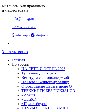
Мы знаем, как правильно
путешествовать!
info@mirsg.ru
+7 9675558785
whatsapp
telegram
Заказать звонок
Главная
По России
НА ЛЕТО И ОСЕНЬ 2026
Туры выходного дня
Велотуры с автоподдержкой
По Неве и Финскому заливу
Ǫ Воздушные шары в июне Ǫ
ТРЕККИНГИ БЕЗ РЮКЗАКОВ
▪ Архыз
▪ Домбай
▪ Приэльбрусье
↓ ТУРЫ СО СКИДКАМИ ↓