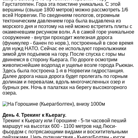
Гаустатоппен. Гора эта поистине уникальна. С этой
вершины (свыше 1800 метров) можно рассмотреть 1/6
всей Норвегии. По сведениям геологов, огромным
тектоническим давлением гора была выдавлена из
морского дня и поэтому на ней можно встретить плиты с
окаменевшим рисунком волн. А в самой горе уникальное
сооружение - внутри проходит железная дорога
(фуникулер - банен по норв.), построенный в свое время
для нужд НАТО. Сейчас ее используют горнолыжники
зимой для подъемов на гору. После спуска с горы мы
двинемся в сторону Кьерага. По дороге осмотрим
живописнейшие водопад и ущелье возле города Рьюкан.
Здесь была построена 1-я в Норвегии гидростанция.
Далее дорога наша дорога будет пролегать по горным
долинам и перевалам, вдоль многочисленных озер и
бурных рек. Ночь в палатках на берегу высокогорного
озера.
День 4. Трекинг к Кьерагу.
Трекинг к Кьерагу или Горошине - 5-ти часовой пеший
маршрут на высотах 600 - 1100 метров над Люси-
фьордом с потрясающими видами и восхитительными
пейзажами. Цель путешествия - КьерагБолтен - кусок