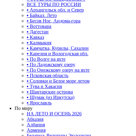
ВСЕ ТУРЫ ПО РОССИИ
▪ Архангельск обл. и Север
▪ Байкал. Лето
▪ Бесов Нос, Андома-гора
▪ Воттовара
▪ Дагестан
▪ Кавказ
▪ Калмыкия
▪ Камчатка, Курилы, Сахалин
▪ Карелия и Вологодская обл.
▪ По Волге на яхте
▪ По Ладожскому озеру
▪ По Онежскому озеру на яхте
▪ Псковская область
▪ Соловки и Белое море летом
▪ Тува и Хакасия
▪ Шантарские острова
▪ Шумак (из Иркутска)
▪ Ярославль
По миру
НА ЛЕТО И ОСЕНЬ 2026
Абхазия
Албания
Армения
Беларусь Велотуры Экскурсии