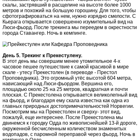
скалы, застрявший в расщелине на высоте более 1000
метров и похожий на большую горошину. Для того, чтобы
сфотографироваться на нем, нужно изрядно смелости. С
Кьерага открывается совершенно изумительный вид на
Люси-фьорд. После трекинга мы переедем в окрестности
города Ставангер. Ночь в кемпинге.
День 5. Трекинг к Прекестулену.
В этот день мы совершим менее утомительное 4-х
часовое пешее путешествие к самой красивой в мире
скале - утесу Прекестолен (в переводе - Престол
Проповедника). Это огромный утёс высотой 604 метра,
нависающий над Люси-фьордом. Вершина его,
площадью около 25 на 25 метров, квадратная и почти
плоская. С Прекестолена открывается великолепный вид
на фьорд, и благодаря ему скала известна как одна из
главных природных достопримечательностей Норвегии.
Посмотрим мы на Прекестолен и сверху- этот вид,
пожалуй, еще интереснее. После Прекестолена мы
двинемся к городку Одда по живописнейшей 13-й дороге,
окруженной бесчисленным количеством знаменитых
водопадов, с паромной переправой через фьорд. Ночь в
кемпинге в Одде.