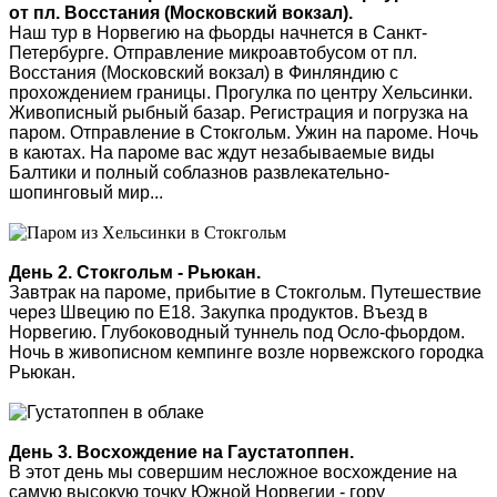
от пл. Восстания (Московский вокзал).
Наш тур в Норвегию на фьорды начнется в Санкт-
Петербурге. Отправление микроавтобусом от пл.
Восстания (Московский вокзал) в Финляндию с
прохождением границы. Прогулка по центру Хельсинки.
Живописный рыбный базар. Регистрация и погрузка на
паром. Отправление в Стокгольм. Ужин на пароме. Ночь
в каютах. На пароме вас ждут незабываемые виды
Балтики и полный соблазнов развлекательно-
шопинговый мир...
День 2. Стокгольм - Рьюкан.
Завтрак на пароме, прибытие в Стокгольм. Путешествие
через Швецию по Е18. Закупка продуктов. Въезд в
Норвегию. Глубоководный туннель под Осло-фьордом.
Ночь в живописном кемпинге возле норвежского городка
Рьюкан.
День 3. Восхождение на Гаустатоппен.
В этот день мы совершим несложное восхождение на
самую высокую точку Южной Норвегии - гору