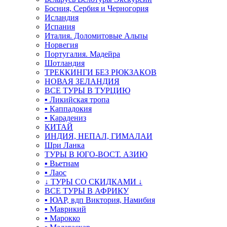
Босния, Сербия и Черногория
Исландия
Испания
Италия. Доломитовые Альпы
Норвегия
Португалия. Мадейра
Шотландия
ТРЕККИНГИ БЕЗ РЮКЗАКОВ
НОВАЯ ЗЕЛАНДИЯ
ВСЕ ТУРЫ В ТУРЦИЮ
▪ Ликийская тропа
▪ Каппадокия
▪ Карадениз
КИТАЙ
ИНДИЯ, НЕПАЛ, ГИМАЛАИ
Шри Ланка
ТУРЫ В ЮГО-ВОСТ. АЗИЮ
▪ Вьетнам
▪ Лаос
↓ ТУРЫ СО СКИДКАМИ ↓
ВСЕ ТУРЫ В АФРИКУ
▪ ЮАР, вдп Виктория, Намибия
▪ Маврикий
▪ Марокко