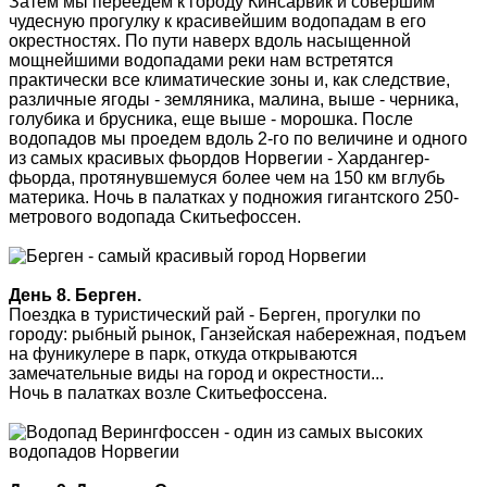
Затем мы переедем к городу Кинсарвик и совершим
чудесную прогулку к красивейшим водопадам в его
окрестностях. По пути наверх вдоль насыщенной
мощнейшими водопадами реки нам встретятся
практически все климатические зоны и, как следствие,
различные ягоды - земляника, малина, выше - черника,
голубика и брусника, еще выше - морошка. После
водопадов мы проедем вдоль 2-го по величине и одного
из самых красивых фьордов Норвегии - Хардангер-
фьорда, протянувшемуся более чем на 150 км вглубь
материка. Ночь в палатках у подножия гигантского 250-
метрового водопада Скитьефоссен.
День 8. Берген.
Поездка в туристический рай - Берген, прогулки по
городу: рыбный рынок, Ганзейская набережная, подъем
на фуникулере в парк, откуда открываются
замечательные виды на город и окрестности...
Ночь в палатках возле Скитьефоссена.