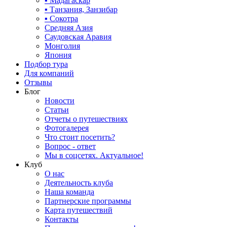
▪ Мадагаскар
▪ Танзания, Занзибар
▪ Сокотра
Средняя Азия
Саудовская Аравия
Монголия
Япония
Подбор тура
Для компаний
Отзывы
Блог
Новости
Статьи
Отчеты о путешествиях
Фотогалерея
Что стоит посетить?
Вопрос - ответ
Мы в соцсетях. Актуальное!
Клуб
О нас
Деятельность клуба
Наша команда
Партнерские программы
Карта путешествий
Контакты