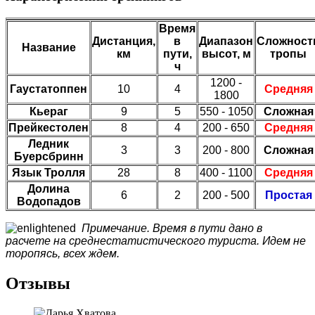
Время
Дистанция,
в
Диапазон
Сложност
Название
км
пути,
высот, м
тропы
ч
1200 -
Гаустатоппен
10
4
Средняя
1800
Кьераг
9
5
550 - 1050
Сложная
Прейкестолен
8
4
200 - 650
Средняя
Ледник
3
3
200 - 800
Сложная
Буерсбринн
Язык Тролля
28
8
400 - 1100
Средняя
Долина
6
2
200 - 500
Простая
Водопадов
Примечание. Время в пути дано в
расчете на среднестатистического туриста. Идем не
торопясь, всех ждем.
Отзывы