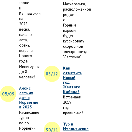
тропе
Маткаселькя,
и
расположенной
Каппадокии
рядом
на
с
2025:
Горным
весна,
парком,
начало
будет
лета,
курсировать
осень,
скоростной
встреча
электропоезд
Нового
"Ласточка"
года.
Минигруппы
Как
до 8
отметить
03/12
человек!
Новый
год
Желтого
Анонс
Кабана?
летних
05/09
Встречаем
дат в
Норвегию
2019
в 2025
год
Расписание
правильно!
туров
по по
Тур в
Норвегии
Итальянские
30/11