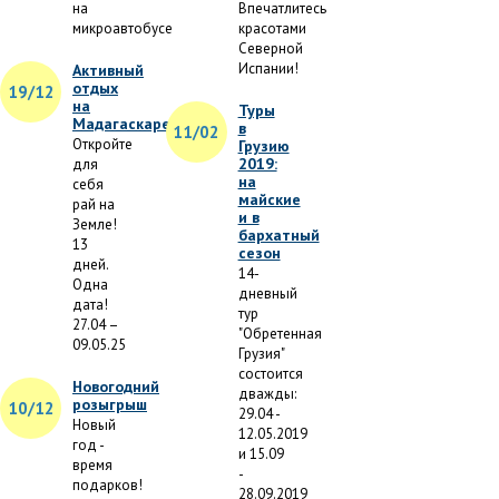
на
Впечатлитесь
микроавтобусе
красотами
Северной
Испании!
Активный
отдых
19/12
на
Туры
Мадагаскаре
в
11/02
Откройте
Грузию
2019:
для
на
себя
майские
рай на
и в
Земле!
бархатный
13
сезон
дней.
14-
Одна
дневный
дата!
тур
27.04 –
"Обретенная
09.05.25
Грузия"
состоится
Новогодний
дважды:
розыгрыш
10/12
29.04 -
Новый
12.05.2019
год -
и 15.09
время
-
подарков!
28.09.2019