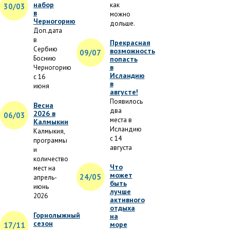
набор
как
30/03
в
можно
Черногорию
дольше.
Доп.дата
в
Прекрасная
Сербию
возможность
09/07
Боснию
попасть
в
Черногорию
Исландию
с 16
в
июня
августе!
Появилось
Весна
два
2026 в
06/03
места в
Калмыкии
Исландию
Калмыкия,
с 14
программы
августа
и
количество
Что
мест на
может
24/05
апрель-
быть
июнь
лучше
2026
активного
отдыха
Горнолыжный
на
сезон
море
17/11