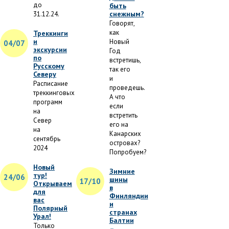
до
быть
снежным?
31.12.24.
Говорят,
как
Треккинги
и
Новый
04/07
экскурсии
Год
по
встретишь,
Русскому
так его
Северу
и
Расписание
проведешь.
треккинговых
А что
программ
если
на
встретить
Север
его на
на
Канарских
сентябрь
островах?
2024
Попробуем?
Новый
Зимние
тур!
24/06
шины
17/10
Открываем
в
для
Финляндии
вас
и
Полярный
странах
Урал!
Балтии
Только
–