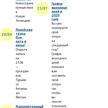
Новогоднее
График
выходных
путешествие
21/07
дней в
в
2020
Новую
году
Зеландию
Вы уже
планируете
Ликийская
свой
тропа.
20/04
отпуск
Доп.
на
дата в
июне!
следующий
Открыта
год?
запись
График
на
выходных
13.06
дней
—
поможет
проедем
вам
всю
составить
Турцию
свой
от
отпуск
Антальи
так,
до
чтобы
Фетхие
вы
смогли
отдохнуть
Дополнительный