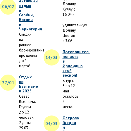
Активный
Долину
отдых
06/02
Куллу с
в
16.04 и
Сербии,
Боснии
в
и
удивительную
Черногории
Долину
Скидки
Цветов
на
с 3.06
раннее
бронирование
Поторопитесь
продлены
попасть
14/03
до 1
в
Ирландию
марта!
этой
весной!
Отдых
В тур с
во
27/01
5 по 12
Вьетнаме
в 2025
мая
Север
осталось
Вьетнама.
3
Группы
места.
до 12
человек.
Острова
Греции
2 даты:
04/03
и
29.03 -