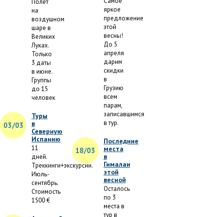
Самое
Полет
яркое
на
предложение
воздушном
этой
шаре в
весны!
Великих
До 5
Луках.
апреля
Только
дарим
3 даты
скидки
в июне.
в
Группы
Грузию
до 15
всем
человек
парам,
записавшимся
Туры
в тур.
в
03/03
Северную
Испанию
Последние
11
места
18/03
в
дней.
Гималаи
Треккинги+экскурсии.
этой
Июль-
весной
сентябрь.
Осталось
Стоимость
по 3
1500 €
места в
тур в