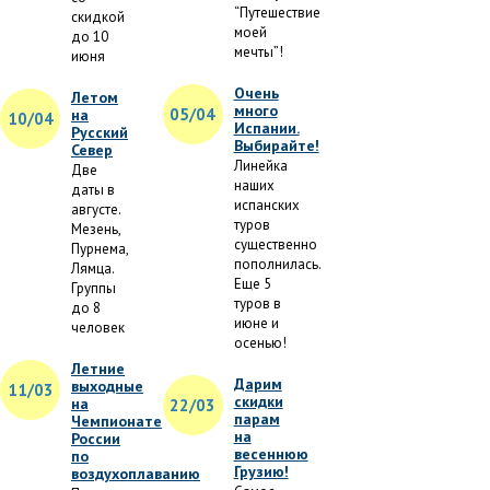
“Путешествие
скидкой
моей
до 10
мечты”!
июня
Очень
Летом
много
05/04
на
10/04
Испании.
Русский
Выбирайте!
Север
Линейка
Две
наших
даты в
испанских
августе.
туров
Мезень,
существенно
Пурнема,
пополнилась.
Лямца.
Еще 5
Группы
туров в
до 8
июне и
человек
осенью!
Летние
Дарим
выходные
11/03
скидки
на
22/03
парам
Чемпионате
на
России
весеннюю
по
Грузию!
воздухоплаванию