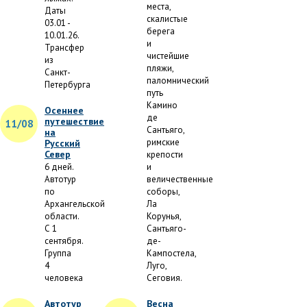
места,
Даты
скалистые
03.01 -
берега
10.01.26.
и
Трансфер
чистейшие
из
пляжи,
Санкт-
паломнический
Петербурга
путь
Камино
Осеннее
де
путешествие
11/08
Сантьяго,
на
римские
Русский
Север
крепости
6 дней.
и
Автотур
величественные
по
соборы,
Архангельской
Ла
области.
Корунья,
С 1
Сантьяго-
сентября.
де-
Группа
Кампостела,
4
Луго,
человека
Сеговия.
Автотур
Весна