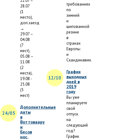
22.07 –
требованиях
28.07
по
(1
зимней
место),
и
доп.заезд
шипованной
→
резине
29.07 –
в
04.08
странах
(7
Европы
мест),
и
05.08 –
Скандинавии.
11.08
(2
График
места),
выходных
12/10
19.08 -
дней в
25.08
2019
(5
году
мест)
Вы уже
планируете
Дополнительные
свой
даты
24/05
отпуск
в
на
Воттоваару
следующий
и
год?
Бесов
График
нос,