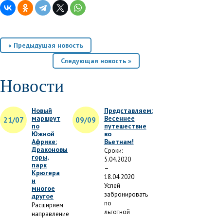
« Предыдущая новость
Следующая новость »
Новости
Новый
Представляем:
маршрут
Весеннее
21/07
09/09
по
путешествие
Южной
во
Африке:
Вьетнам!
Драконовы
Сроки:
горы,
5.04.2020
парк
–
Крюгера
18.04.2020
и
Успей
многое
забронировать
другое
по
Расширяем
льготной
направление