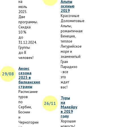
Альпы
на
осенью
июль
2019
2025.
Красочные
Две
Доломитовые
программы.
Альпы,
Скидка
романтичная
10 %
Венеция,
до
теплое
31.12.2024.
Лигурийское
Группы
море и
до 8
знаменитый
человек!
Гран
Парадизо
Анонс
- все
сезона
29/08
это
2025 в
балканские
ждет
страны
вас!
Расписание
туров
Туры
по
на
26/11
Мадейру
Сербии,
в 2019
Боснии
году
и
Хорошая
Черногории
новость!