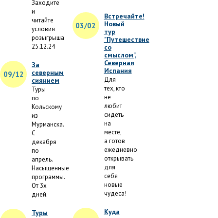
Заходите
и
Встречайте!
читайте
Новый
03/02
условия
тур
розыгрыша
"Путешествие
25.12.24
со
смыслом",
Северная
За
Испания
северным
09/12
Для
сиянием
тех, кто
Туры
не
по
любит
Кольскому
сидеть
из
на
Мурманска.
месте,
С
а готов
декабря
ежедневно
по
открывать
апрель.
для
Насыщенные
себя
программы.
новые
От 3х
чудеса!
дней.
Куда
Туры