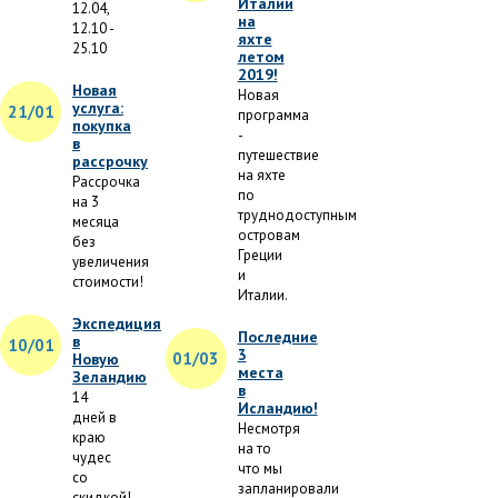
Италии
12.04,
на
12.10 -
яхте
25.10
летом
2019!
Новая
Новая
услуга:
21/01
программа
покупка
-
в
путешествие
рассрочку
на яхте
Рассрочка
по
на 3
труднодоступным
месяца
островам
без
Греции
увеличения
и
стоимости!
Италии.
Экспедиция
Последние
в
10/01
3
01/03
Новую
места
Зеландию
в
14
Исландию!
дней в
Несмотря
краю
на то
чудес
что мы
со
запланировали
скидкой!