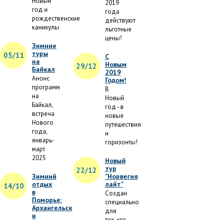
Новый
2019
год и
года
рождественские
действуют
каникулы
льготные
цены!
Зимние
туры
05/11
С
на
Новым
29/12
Байкал
2019
Анонс
Годом!
программ
В
на
Новый
Байкал,
год - в
встреча
новые
Нового
путешествия
года,
и
январь-
горизонты!
март
2025
Новый
тур
22/12
Зимний
"Норвегия
отдых
лайт"
14/10
в
Создан
Поморье:
специально
Архангельск
для
и
тех, кто