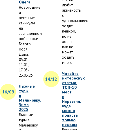
Онега
любит
Новогодние
активность,
и
с
весенние
удовольствием
каникулы
ходит
на
пешком,
заснеженном
но не
побережье
хочет
Белого
или не
моря.
может
Даты:
ходить
05.01 -
много.
11.01,
17.03 -
Читайте
23.03.25
интересную
14/12
статью:
Лыжные
ТОП-10
туры
16/09
мест
в
в
Малиновку.
Норвегии,
Зима
куда
2025
можно
Лыжные
попасть
только
туры в
пешком
Малиновку.
Бессеген,