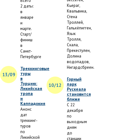
Всего
Кьераг,
2 даты:
Квальвика,
в
Стена
январе
Троллей,
и
Гальхёпигген,
марте.
Язык
Старт/
Тролля,
финиш
Скала,
в
Прекестулен,
Санкт-
Долина
Петербурге
водопадов,
Нигардсбреен.
Треккинговые
туры
13/09
в
Горный
Турцию:
парк
10/12
Ликийская
Рускеала
тропа
становится
и
ближе
Каппадокия
С 22
Анонс
декабря
дат
по
треккинг-
выходным
туров
дням
по
до
Ликийской
станции