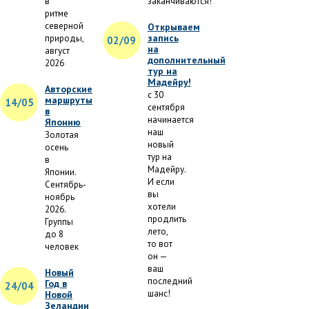
в
заканчиваются!
ритме
северной
Открываем
запись
природы,
02/09
на
август
дополнительный
2026
тур на
Мадейру!
Авторские
с 30
маршруты
14/05
сентября
в
начинается
Японию
наш
Золотая
новый
осень
тур на
в
Мадейру.
Японии.
И если
Сентябрь-
вы
ноябрь
хотели
2026.
продлить
Группы
лето,
до 8
то вот
человек
он —
ваш
Новый
последний
Год в
24/04
шанс!
Новой
Зеландии