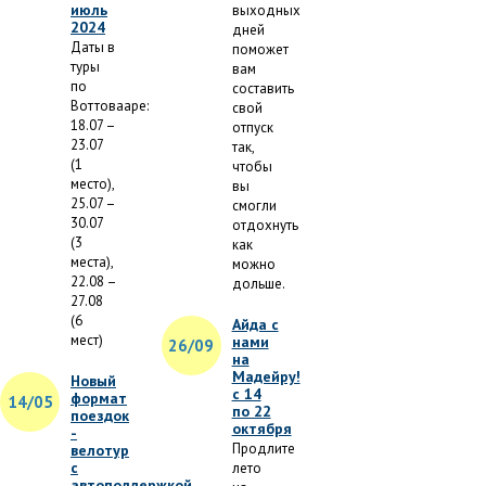
июль
выходных
2024
дней
Даты в
поможет
туры
вам
по
составить
Воттовааре:
свой
18.07 –
отпуск
23.07
так,
(1
чтобы
место),
вы
25.07 –
смогли
30.07
отдохнуть
(3
как
места),
можно
22.08 –
дольше.
27.08
(6
Айда с
мест)
нами
26/09
на
Мадейру!
Новый
с 14
формат
14/05
по 22
поездок
октября
-
Продлите
велотур
с
лето
автоподдержкой