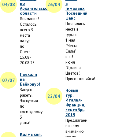
по
в
04/08
26/04
Архангельской
Гималаях.
области
Последний
шанс
Внимание!
Появились
Осталось
места в
всего 3
туры с
места
1 мая
на тур
"Места
по
Силы"
Онеге.
и с 3
15.08 -
июня
20.08.25
"Долина
Цветов".
Поехали
Присоединяйся!
на
07/07
Байконур!
Запуск
Новый
тур.
ракеты.
22/04
Италия-
Экскурсия
Франция,
по
сентябрь
космодрому.
2019
3
Предлагаем
даты!
вашему
вниманию
Калмыкия.
тур по