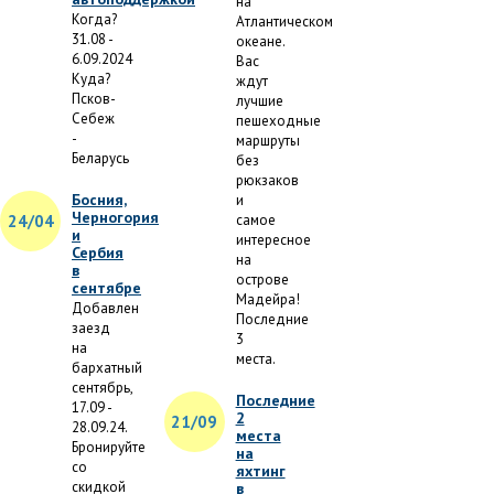
на
Когда?
Атлантическом
31.08 -
океане.
6.09.2024
Вас
Куда?
ждут
Псков-
лучшие
Себеж
пешеходные
-
маршруты
Беларусь
без
рюкзаков
Босния,
и
Черногория
24/04
самое
и
интересное
Сербия
на
в
острове
сентябре
Мадейра!
Добавлен
Последние
заезд
3
на
места.
бархатный
сентябрь,
Последние
17.09 -
2
21/09
28.09.24.
места
Бронируйте
на
со
яхтинг
скидкой
в