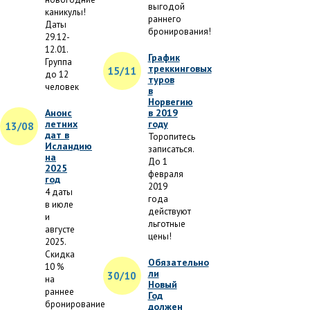
выгодой
каникулы!
раннего
Даты
бронирования!
29.12-
12.01.
График
Группа
треккинговых
15/11
до 12
туров
человек
в
Норвегию
Анонс
в 2019
летних
году
13/08
дат в
Торопитесь
Исландию
записаться.
на
До 1
2025
февраля
год
2019
4 даты
года
в июле
действуют
и
льготные
августе
цены!
2025.
Скидка
Обязательно
10 %
ли
30/10
на
Новый
раннее
Год
бронирование
должен