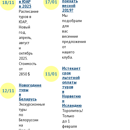
поехать
в ЮАР
17/01
18/11
весной
в 2025
2019?
Расписание
Мы
туров в
подобрали
ЮАР,
для
Новый
вас
год,
весенние
апрель,
предложения
август
от
и
нашего
октябрь
клуба.
2025.
Стоимость
Истекает
от
срок
11/01
2850 $
льготной
оплаты
Новогодние
туров
туры
12/11
в
в
Норвегию
Беларусь
и
Экскурсионные
Исландию
туры
Торопитесь!
по
Только
Белоруссии
до 1
на
февраля