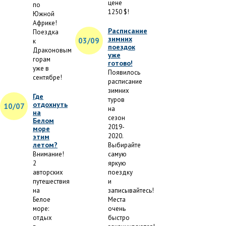
цене
по
1250 $!
Южной
Африке!
Расписание
Поездка
зимних
03/09
к
поездок
Драконовым
уже
горам
готово!
уже в
Появилось
сентябре!
расписание
зимних
Где
туров
отдохнуть
10/07
на
на
сезон
Белом
2019-
море
2020.
этим
летом?
Выбирайте
Внимание!
самую
2
яркую
авторских
поездку
путешествия
и
на
записывайтесь!
Белое
Места
море:
очень
отдых
быстро