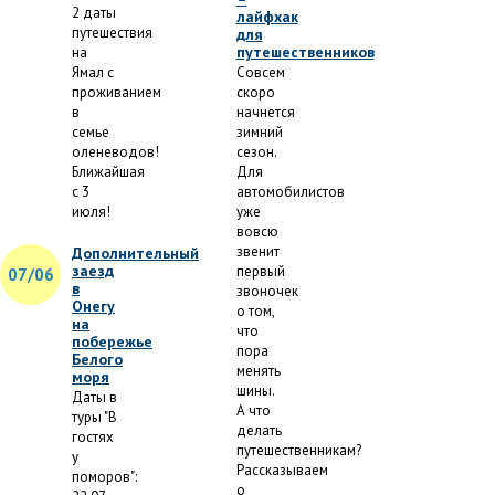
2 даты
лайфхак
путешествия
для
путешественников
на
Ямал с
Совсем
проживанием
скоро
в
начнется
семье
зимний
оленеводов!
сезон.
Ближайшая
Для
с 3
автомобилистов
июля!
уже
вовсю
звенит
Дополнительный
заезд
первый
07/06
в
звоночек
Онегу
о том,
на
что
побережье
пора
Белого
менять
моря
шины.
Даты в
А что
туры "В
делать
гостях
путешественникам?
у
Рассказываем
поморов":
о