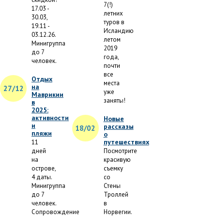
7(!)
17.03 -
летних
30.03,
туров в
19.11 -
Исландию
03.12.26.
летом
Минигруппа
2019
до 7
года,
человек.
почти
все
Отдых
места
на
27/12
уже
Маврикии
заняты!
в
2025:
активности
Новые
и
рассказы
18/02
пляжи
о
путешествиях
11
дней
Посмотрите
на
красивую
острове,
съемку
4 даты.
со
Минигруппа
Стены
до 7
Троллей
человек.
в
Сопровождение
Норвегии.