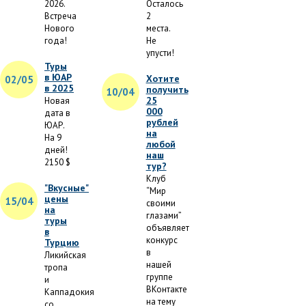
2026.
Осталось
Встреча
2
Нового
места.
года!
Не
упусти!
Туры
в ЮАР
Хотите
02/05
в 2025
получить
10/04
25
Новая
000
дата в
рублей
ЮАР.
на
На 9
любой
дней!
наш
2150 $
тур?
Клуб
"Вкусные"
“Мир
цены
15/04
своими
на
глазами”
туры
объявляет
в
конкурс
Турцию
в
Ликийская
нашей
тропа
группе
и
ВКонтакте
Каппадокия
на тему
со