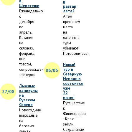
в
в
Шерегеше
разгар
лета?
Еженедельно
с
А тем
декабря
временем
по
места
апрель.
на
Катание
яхтенные
на
туры
склонах,
убывают!
фрирайд
Поторопитесь!
вне
трассы,
Новый
тур в
сопровождение
06/05
Северную
тренером
Испанию
состоится
Лыжные
уже
каникулы
27/08
22
на
июня!
Русском
Путешествие
Севере
к
Новогодние
Финистрерра
выходные
- Краю
на
земли.
беговых
Сакральные
лыжах.