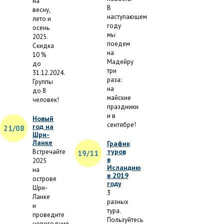
на
В
весну,
наступающем
лето и
году
осень
мы
2025.
поедем
Скидка
на
10 %
Мадейру
до
три
31.12.2024.
раза:
Группы
на
до 8
майские
человек!
праздники
и в
Новый
сентябре!
год на
21/08
Шри-
Ланке
График
туров
Встречайте
19/11
в
2025
Исландию
на
в 2019
острове
году
Шри-
3
Ланке
разных
и
тура.
проведите
Пользуйтесь
новогодние