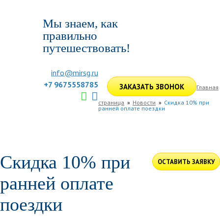
Мы знаем, как
правильно
путешествовать!
info@mirsg.ru
+7 9675558785
ЗАКАЗАТЬ ЗВОНОК
Главная
страница
Новости
Скидка 10% при
ранней оплате поездки
ГЛАВНАЯ
ПО РОССИИ
ПО МИРУ
ПОДБОР ТУРА
ДЛЯ КОМПАНИЙ
ОТЗЫВЫ
БЛОГ
КЛУБ
УСЛУГИ
Скидка 10% при
ОСТАВИТЬ ЗАЯВКУ
ранней оплате
поездки