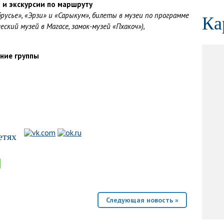
и экскурсии по маршруту
русье», «Эрзи» и «Сарыкум», билеты в музеи по программе
Ка
еский музей в Магасе, замок-музей «Пхакоч»)
,
ние группы
етях
Следующая новость »