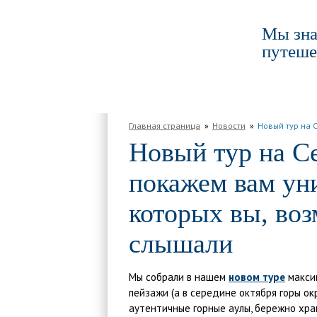
Мы зна
путеше
ГЛАВНАЯ
ПО РОССИИ
ПО МИРУ
Главная страница
Новости
Новый тур на 
Новый тур на С
покажем вам ун
которых вы, воз
слышали
Мы собрали в нашем
новом туре
максим
пейзажи (а в середине октября горы ок
аутентичные горные аулы, бережно хра