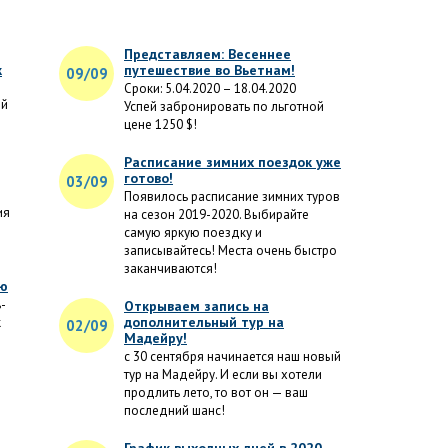
Представляем: Весеннее
к
путешествие во Вьетнам!
09/09
Сроки: 5.04.2020 – 18.04.2020
ой
Успей забронировать по льготной
цене 1250 $!
Расписание зимних поездок уже
готово!
03/09
Появилось расписание зимних туров
ия
на сезон 2019-2020. Выбирайте
самую яркую поездку и
записывайтесь! Места очень быстро
заканчиваются!
ию
-
Открываем запись на
дополнительный тур на
к
02/09
Мадейру!
с 30 сентября начинается наш новый
тур на Мадейру. И если вы хотели
ю
продлить лето, то вот он — ваш
последний шанс!