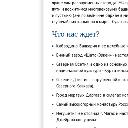
яркие ультрасовременные города! Мы п
пути и восхитимся многовековыми башн
и пустыню (2-й по величине бархан в ми
глубочайших каньонов в мире - Сулакск
Что нас ждет?
Кабардино-Балкария и ее целебные 
Винный завод «Шато-Эркен» - настоя
Северная Осетия и одно из основных
национальной культуры - Куртатинск
Селение Дзивгис с вырубленной в ск
Северного Кавказа).
Город мертвых Даргавс, в склепах ко
Самый высокогорный монастырь Росси
Ингушетия, ее столица г. Магас и на
Джейрахское ущелье.