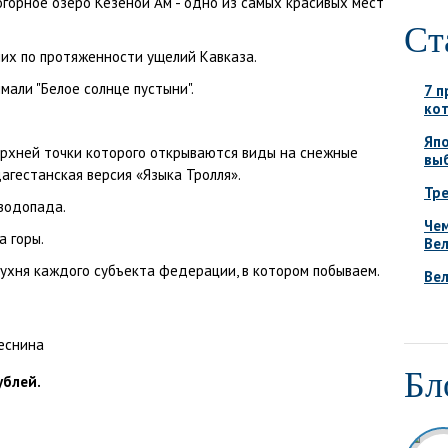
когорное озеро Кезеной Ам - одно из самых красивых мест
Ст
ших по протяженности ущелий Кавказа.
мали "Белое солнце пустыни".
7 п
ко
Япо
верхней точки которого открываются виды на снежные
вы
агестанская версия «Языка Тролля».
Тре
водопада.
Че
 горы.
Вел
кухня каждого субъекта федерации, в котором побываем.
Ве
Бл
блей.