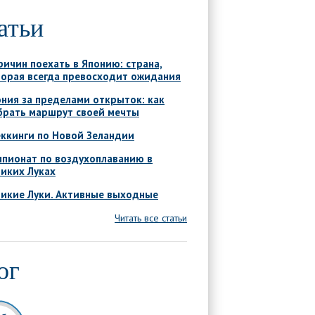
атьи
ричин поехать в Японию: страна,
торая всегда превосходит ожидания
ния за пределами открыток: как
брать маршрут своей мечты
ккинги по Новой Зеландии
мпионат по воздухоплаванию в
иких Луках
ликие Луки. Активные выходные
Читать все статьи
ог