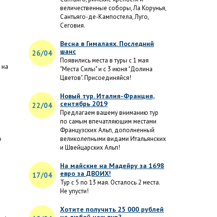
величественные соборы, Ла Корунья,
Сантьяго-де-Кампостела, Луго,
Сеговия.
Весна в Гималаях. Последний
шанс
26/04
Появились места в туры с 1 мая
 на
"Места Силы" и с 3 июня "Долина
Цветов". Присоединяйся!
Новый тур. Италия-Франция,
сентябрь 2019
22/04
Предлагаем вашему вниманию тур
по самым впечатляющим местами
Французских Альп, дополненный
о
великолепными видами Итальянских
и Швейцарских Альп!
На майские на Мадейру за 1698
евро за ДВОИХ!
17/04
Тур с 5 по 13 мая. Осталось 2 места.
Не упусти!
Хотите получить 25 000 рублей