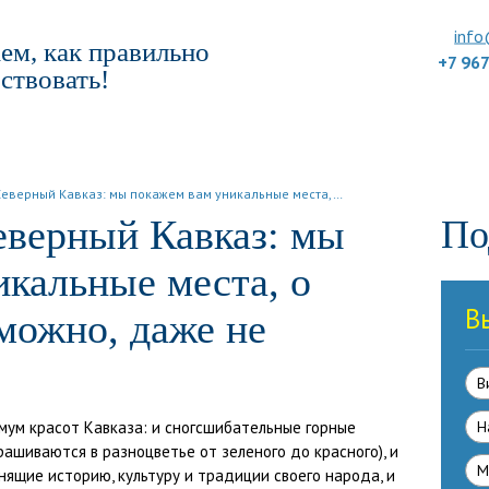
info
ем, как правильно
+7 96
ствовать!
ПОДБОР ТУРА
ДЛЯ КОМПАНИЙ
ОТЗЫВЫ
БЛОГ
КЛУБ
УС
Северный Кавказ: мы покажем вам уникальные места,…
еверный Кавказ: мы
По
икальные места, о
В
можно, даже не
В
ум красот Кавказа: и сногсшибательные горные
Н
рашиваются в разноцветье от зеленого до красного), и
М
нящие историю, культуру и традиции своего народа, и