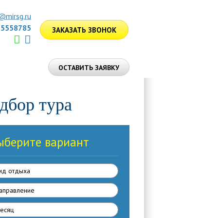
@mirsg.ru
75558785
ЗАКАЗАТЬ ЗВОНОК
ЛУГИ
ОСТАВИТЬ ЗАЯВКУ
дбор тура
ыберите вариант
ид отдыха
аправлениe
есяц