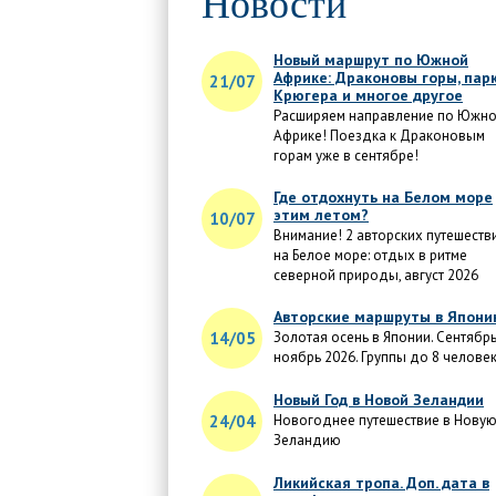
Новости
Новый маршрут по Южной
Африке: Драконовы горы, пар
21/07
Крюгера и многое другое
Расширяем направление по Южн
Африке! Поездка к Драконовым
горам уже в сентябре!
Где отдохнуть на Белом море
этим летом?
10/07
Внимание! 2 авторских путешеств
на Белое море: отдых в ритме
северной природы, август 2026
Авторские маршруты в Япон
14/05
Золотая осень в Японии. Сентябрь
ноябрь 2026. Группы до 8 челове
Новый Год в Новой Зеландии
24/04
Новогоднее путешествие в Нову
Зеландию
Ликийская тропа. Доп. дата в