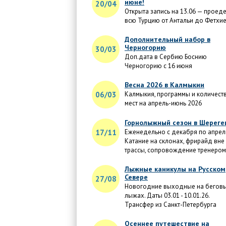
июне!
20/04
Открыта запись на 13.06 — проед
всю Турцию от Антальи до Фетхи
Дополнительный набор в
Черногорию
30/03
Доп.дата в Сербию Боснию
Черногорию с 16 июня
Весна 2026 в Калмыкии
06/03
Калмыкия, программы и количест
мест на апрель-июнь 2026
Горнолыжный сезон в Шереге
17/11
Еженедельно с декабря по апрел
Катание на склонах, фрирайд вне
трассы, сопровождение тренером
Лыжные каникулы на Русском
Севере
27/08
Новогодние выходные на бегов
лыжах. Даты 03.01 - 10.01.26.
Трансфер из Санкт-Петербурга
Осеннее путешествие на