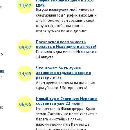
График выходных дней в 2020
году
21/07
ем
Вы уже планируете свой отпуск на
е
следующий год? График выходных
дней поможет вам составить свой
отпуск так, чтобы вы смогли
отдохнуть как можно дольше.
Прекрасная возможность
попасть в Исландию в августе!
09/07
Появилось два места в Исландию с
во
14 августа
Что может быть лучше
ше
активного отдыха на море в
24/05
ь.
разгар лета?
А тем временем места на яхтенные
туры убывают! Поторопитесь!
Новый тур в Северную Испанию
состоится уже 22 июня!
06/05
ых
Путешествие к Финистрерра - Краю
земли. Сакральные места, скалистые
берега и чистейшие пляжи,
паломнический путь Камино де
Сантьяго, римские крепости и