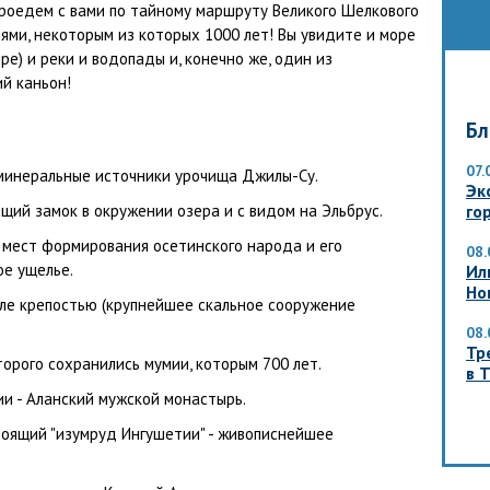
роедем с вами по тайному маршруту Великого Шелкового
ями, некоторым из которых 1000 лет! Вы увидите и море
ре) и реки и водопады и, конечно же, один из
ий каньон!
Бл
07.
минеральные источники урочища Джилы-Су.
Эк
щий замок в окружении озера и с видом на Эльбрус.
гор
 мест формирования осетинского народа и его
08.
ое ущелье.
Ил
Но
але крепостью (крупнейшее скальное сооружение
08.
Тр
торого сохранились мумии, которым 700 лет.
в 
и - Аланский мужской монастырь.
стоящий "изумруд Ингушетии" - живописнейшее