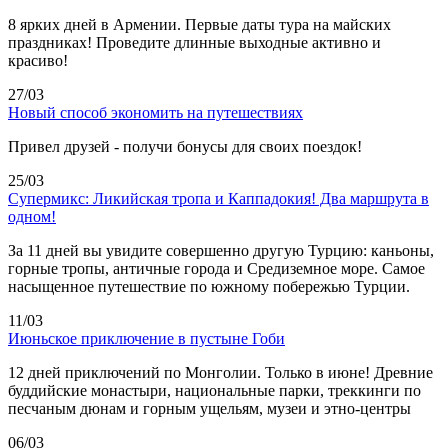
8 ярких дней в Армении. Первые даты тура на майских
праздниках! Проведите длинные выходные активно и
красиво!
27/03
Новый способ экономить на путешествиях
Привел друзей - получи бонусы для своих поездок!
25/03
Супермикс: Ликийская тропа и Каппадокия! Два маршрута в
одном!
За 11 дней вы увидите совершенно другую Турцию: каньоны,
горные тропы, античные города и Средиземное море. Самое
насыщенное путешествие по южному побережью Турции.
11/03
Июньское приключение в пустыне Гоби
12 дней приключений по Монголии. Только в июне! Древние
буддийские монастыри, национальные парки, треккинги по
песчаным дюнам и горным ущельям, музеи и этно-центры
06/03