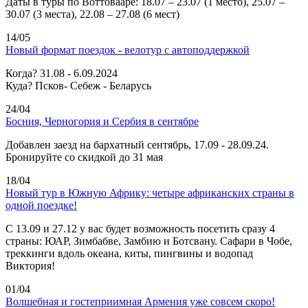
Даты в туры по Воттовааре: 18.07 – 23.07 (1 место), 25.07 –
30.07 (3 места), 22.08 – 27.08 (6 мест)
14/05
Новый формат поездок - велотур с автоподдержкой
Когда? 31.08 - 6.09.2024
Куда? Псков- Себеж - Беларусь
24/04
Босния, Черногория и Сербия в сентябре
Добавлен заезд на бархатный сентябрь, 17.09 - 28.09.24.
Бронируйте со скидкой до 31 мая
18/04
Новый тур в Южную Африку: четыре африканских страны в
одной поездке!
C 13.09 и 27.12 у вас будет возможность посетить сразу 4
страны: ЮАР, Зимбабве, Замбию и Ботсвану. Сафари в Чобе,
треккинги вдоль океана, киты, пингвины и водопад
Виктория!
01/04
Волшебная и гостеприимная Армения уже совсем скоро!