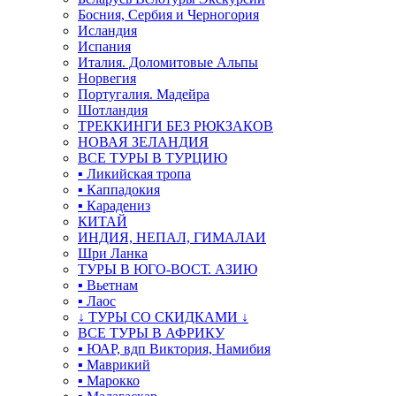
Босния, Сербия и Черногория
Исландия
Испания
Италия. Доломитовые Альпы
Норвегия
Португалия. Мадейра
Шотландия
ТРЕККИНГИ БЕЗ РЮКЗАКОВ
НОВАЯ ЗЕЛАНДИЯ
ВСЕ ТУРЫ В ТУРЦИЮ
▪ Ликийская тропа
▪ Каппадокия
▪ Карадениз
КИТАЙ
ИНДИЯ, НЕПАЛ, ГИМАЛАИ
Шри Ланка
ТУРЫ В ЮГО-ВОСТ. АЗИЮ
▪ Вьетнам
▪ Лаос
↓ ТУРЫ СО СКИДКАМИ ↓
ВСЕ ТУРЫ В АФРИКУ
▪ ЮАР, вдп Виктория, Намибия
▪ Маврикий
▪ Марокко