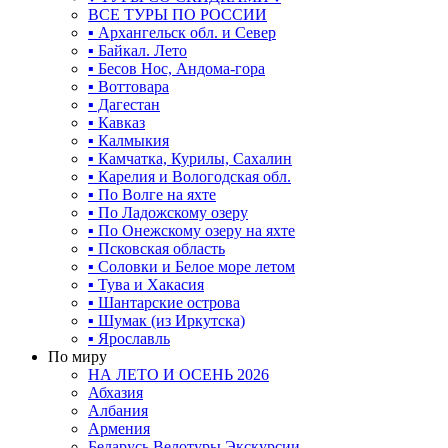
ВСЕ ТУРЫ ПО РОССИИ
▪ Архангельск обл. и Север
▪ Байкал. Лето
▪ Бесов Нос, Андома-гора
▪ Воттовара
▪ Дагестан
▪ Кавказ
▪ Калмыкия
▪ Камчатка, Курилы, Сахалин
▪ Карелия и Вологодская обл.
▪ По Волге на яхте
▪ По Ладожскому озеру
▪ По Онежскому озеру на яхте
▪ Псковская область
▪ Соловки и Белое море летом
▪ Тува и Хакасия
▪ Шантарские острова
▪ Шумак (из Иркутска)
▪ Ярославль
По миру
НА ЛЕТО И ОСЕНЬ 2026
Абхазия
Албания
Армения
Беларусь Велотуры Экскурсии