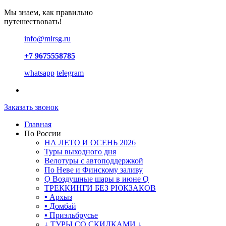
Мы знаем, как правильно
путешествовать!
info@mirsg.ru
+7 9675558785
whatsapp
telegram
Заказать звонок
Главная
По России
НА ЛЕТО И ОСЕНЬ 2026
Туры выходного дня
Велотуры с автоподдержкой
По Неве и Финскому заливу
Ǫ Воздушные шары в июне Ǫ
ТРЕККИНГИ БЕЗ РЮКЗАКОВ
▪ Архыз
▪ Домбай
▪ Приэльбрусье
↓ ТУРЫ СО СКИДКАМИ ↓