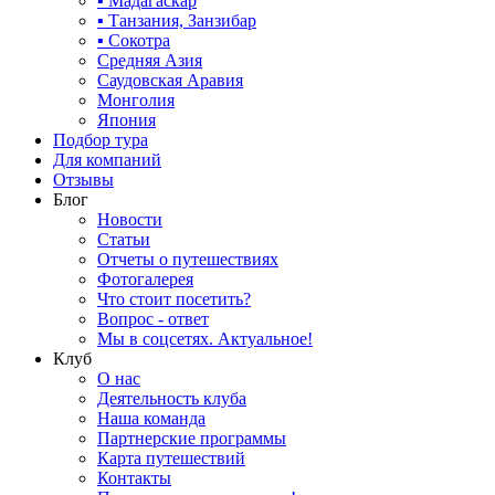
▪ Мадагаскар
▪ Танзания, Занзибар
▪ Сокотра
Средняя Азия
Саудовская Аравия
Монголия
Япония
Подбор тура
Для компаний
Отзывы
Блог
Новости
Статьи
Отчеты о путешествиях
Фотогалерея
Что стоит посетить?
Вопрос - ответ
Мы в соцсетях. Актуальное!
Клуб
О нас
Деятельность клуба
Наша команда
Партнерские программы
Карта путешествий
Контакты