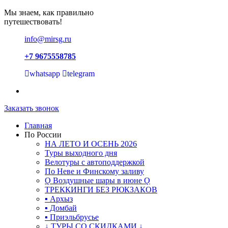
Мы знаем, как правильно
путешествовать!
info@mirsg.ru
+7 9675558785
whatsapp
telegram
Заказать звонок
Главная
По России
НА ЛЕТО И ОСЕНЬ 2026
Туры выходного дня
Велотуры с автоподдержкой
По Неве и Финскому заливу
Ǫ Воздушные шары в июне Ǫ
ТРЕККИНГИ БЕЗ РЮКЗАКОВ
▪ Архыз
▪ Домбай
▪ Приэльбрусье
↓ ТУРЫ СО СКИДКАМИ ↓