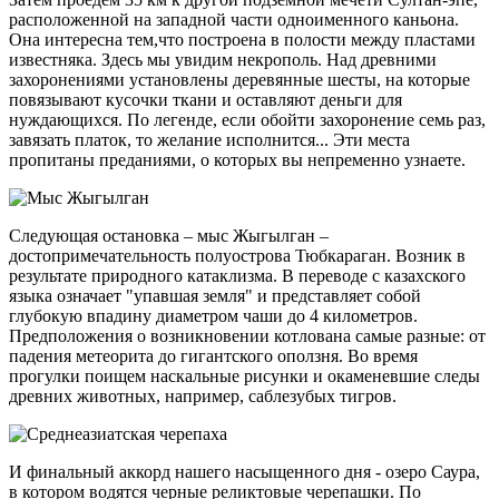
расположенной на западной части одноименного каньона.
Она интересна тем,что построена в полости между пластами
известняка. Здесь мы увидим некрополь. Над древними
захоронениями установлены деревянные шесты, на которые
повязывают кусочки ткани и оставляют деньги для
нуждающихся. По легенде, если обойти захоронение семь раз,
завязать платок, то желание исполнится... Эти места
пропитаны преданиями, о которых вы непременно узнаете.
Следующая остановка – мыс Жыгылган –
достопримечательность полуострова Тюбкараган. Возник в
результате природного катаклизма. В переводе с казахского
языка означает "упавшая земля" и представляет собой
глубокую впадину диаметром чаши до 4 километров.
Предположения о возникновении котлована самые разные: от
падения метеорита до гигантского оползня. Во время
прогулки поищем наскальные рисунки и окаменевшие следы
древних животных, например, саблезубых тигров.
И финальный аккорд нашего насыщенного дня - озеро Саура,
в котором водятся черные реликтовые черепашки. По