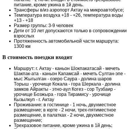
питание, кроме ужина в 1й день.
Трансферы в/из аэропорт Актау на микроавтобусе;
Температура воздуха +18 - +26, температура воды
+13 - +18
Размер группы: 3-9 человек
Дети от 10 лет допускаются только в сопровождении
взрослых
Протяженность автомобильной части маршрута:
1300 км
В стоимость поездки входит
Маршрут: г. Актау - каньон Шокпакатасай - мечеть
Шакпак-ата - каньон Капамсай - мечеть Султан-эпе -
мыс Жыгылган - озеро Саура - долина шаров
Торыш - урочище Кокала - гора Шеркала - долина
замков Айракты - этно-аул Когез - сор Тузбаир -
урочище Бозжыра - гора Тирамису - урочище
Кызылкуп - г. Актау
Проживание: в гостинице - 1 ночь, двухместное
размещение; в юрте - 2 ночи, трех-пятиместное
размещение, в палатках - 2 ночи, двухместное
размещение;
Трехразовое питание, кроме ужина в 1й день;