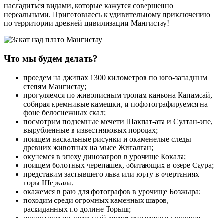
насладиться видами, которые кажутся совершенно
нереальными. Приготовьтесь к удивительному приключению
по территории древней цивилизации Мангистау!
Что мы будем делать?
проедем на джипах 1300 километров по юго-западным
степям Мангистау;
прогуляемся по живописным тропам каньона Капамсай,
собирая кремнивые камешки, и пофотографируемся на
фоне белоснежных скал;
посмотрим подземные мечети Шакпат-ата и Султан-эпе,
вырубленные в известняковых породах;
поищем наскальные рисунки и окаменелые следы
древних животных на мысе Жигалган;
окунемся в эпоху динозавров в урочище Кокала;
поищем болотных черепашек, обитающих в озере Саура;
представим застывшего льва или юрту в очертаниях
горы Шеркала;
окажемся в раю для фотографов в урочище Бозжыра;
походим среди огромных каменных шаров,
раскиданных по долине Торыш;
посмотрим на каменный десерт тирамису в урочище