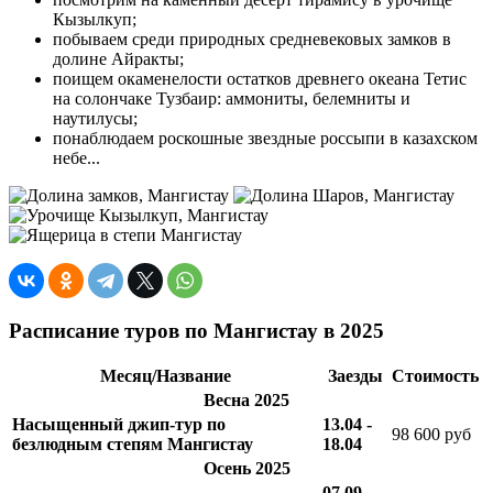
Кызылкуп;
побываем среди природных средневековых замков в
долине Айракты;
поищем окаменелости остатков древнего океана Тетис
на солончаке Тузбаир: аммониты, белемниты и
наутилусы;
понаблюдаем роскошные звездные россыпи в казахском
небе...
Расписание туров по Мангистау в 2025
Месяц/Название
Заезды
Стоимость
Весна 2025
Насыщенный джип-тур по
13.04 -
98 600 руб
безлюдным степям Мангистау
18.04
Осень 2025
07.09 -