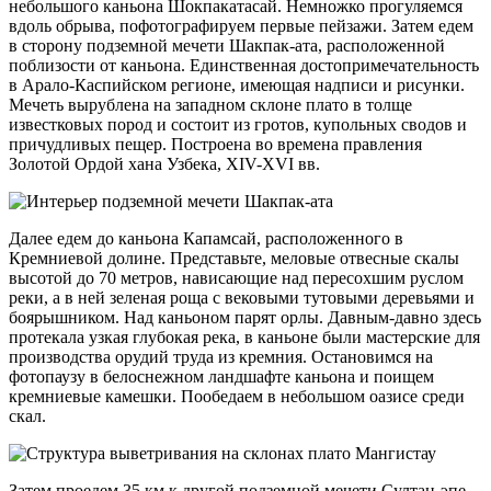
небольшого каньона Шокпакатасай. Немножко прогуляемся
вдоль обрыва, пофотографируем первые пейзажи. Затем едем
в сторону подземной мечети Шакпак-ата, расположенной
поблизости от каньона. Единственная достопримечательность
в Арало-Каспийском регионе, имеющая надписи и рисунки.
Мечеть вырублена на западном склоне плато в толще
известковых пород и состоит из гротов, купольных сводов и
причудливых пещер. Построена во времена правления
Золотой Ордой хана Узбека, XIV-XVI вв.
Далее едем до каньона Капамсай, расположенного в
Кремниевой долине. Представьте, меловые отвесные скалы
высотой до 70 метров, нависающие над пересохшим руслом
реки, а в ней зеленая роща с вековыми тутовыми деревьями и
боярышником. Над каньоном парят орлы. Давным-давно здесь
протекала узкая глубокая река, в каньоне были мастерские для
производства орудий труда из кремния. Остановимся на
фотопаузу в белоснежном ландшафте каньона и поищем
кремниевые камешки. Пообедаем в небольшом оазисе среди
скал.
Затем проедем 35 км к другой подземной мечети Султан-эпе,