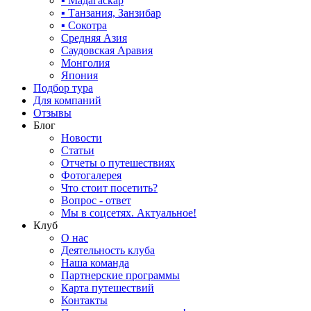
▪ Мадагаскар
▪ Танзания, Занзибар
▪ Сокотра
Средняя Азия
Саудовская Аравия
Монголия
Япония
Подбор тура
Для компаний
Отзывы
Блог
Новости
Статьи
Отчеты о путешествиях
Фотогалерея
Что стоит посетить?
Вопрос - ответ
Мы в соцсетях. Актуальное!
Клуб
О нас
Деятельность клуба
Наша команда
Партнерские программы
Карта путешествий
Контакты