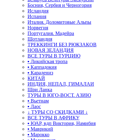
Босния, Сербия и Черногория
Исландия
Испания
Италия. Доломитовые Альпы
Норвегия
Португалия. Мадейра
Шотландия
ТРЕККИНГИ БЕЗ РЮКЗАКОВ
НОВАЯ ЗЕЛАНДИЯ
ВСЕ ТУРЫ В ТУРЦИЮ
▪ Ликийская тропа
▪ Каппадокия
▪ Карадениз
КИТАЙ
ИНДИЯ, НЕПАЛ, ГИМАЛАИ
Шри Ланка
ТУРЫ В ЮГО-ВОСТ. АЗИЮ
▪ Вьетнам
▪ Лаос
↓ ТУРЫ СО СКИДКАМИ ↓
ВСЕ ТУРЫ В АФРИКУ
▪ ЮАР, вдп Виктория, Намибия
▪ Маврикий
▪ Марокко