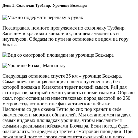
День 5. Солончак Тузбаир. Урочище Бозжыра
Позавтракав, немного прогуляемся по солончаку Тузбаир.
Заглянем в красивый каньончик, поищем аммонитов и
наутилусов. Обедаем по пути на остановке с видом на гору
Бокты.
Следующая остановка спустя 35 км – урочище Бозжыра.
Самая впечатляющая локация нашего путешествия, без
которой поездка в Казахстан теряет всякий смысл. Рай для
фотографов, который нужно увидеть своими глазами. Обрывы
скал, горы-останцы из известняковых пород высотой до 250
метров создают поистине фантастические пейзажи.
Наслоения со дна океана Тетис до сих пор хранят в себе
окаменелости морских обитателей. Мы остановимся на двух
самых видовых площадках урочища, чтобы насладиться
самыми красивыми пейзажами Бозжыра. Если погода будет
благоволить, то доедем до третьей смотровой площадки. При
дождливой погоде дорога становится скользкой и в целях