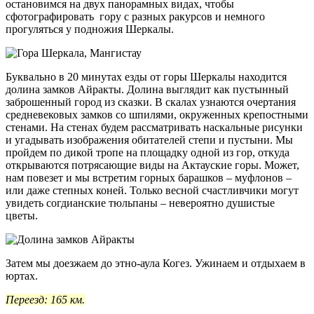
остановимся на двух панорамных видах, чтобы
сфотографировать гору с разных ракурсов и немного
прогуляться у подножия Шеркалы.
Буквально в 20 минутах езды от горы Шеркалы находится
долина замков Айракты. Долина выглядит как пустынный
заброшенный город из сказки. В скалах узнаются очертания
средневековых замков со шпилями, окруженных крепостными
стенами. На стенах будем рассматривать наскальные рисунки
и угадывать изображения обитателей степи и пустыни. Мы
пройдем по дикой тропе на площадку одной из гор, откуда
открываются потрясающие виды на Актауские горы. Может,
нам повезет и мы встретим горных барашков – муфлонов –
или даже степных коней. Только весной счастливчики могут
увидеть согдианские тюльпаны – невероятно душистые
цветы.
Затем мы доезжаем до этно-аула Когез. Ужинаем и отдыхаем в
юртах.
Переезд: 165 км.