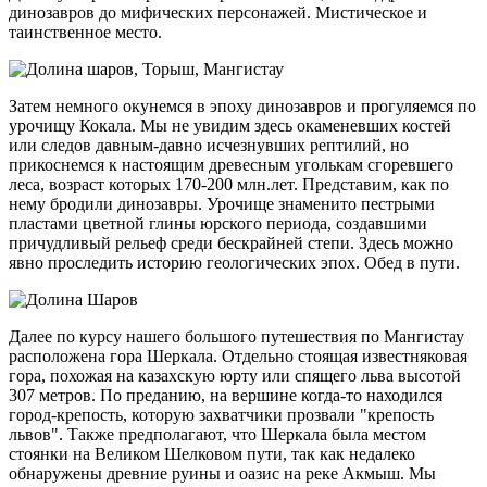
динозавров до мифических персонажей. Мистическое и
таинственное место.
Затем немного окунемся в эпоху динозавров и прогуляемся по
урочищу Кокала. Мы не увидим здесь окаменевших костей
или следов давным-давно исчезнувших рептилий, но
прикоснемся к настоящим древесным уголькам сгоревшего
леса, возраст которых 170-200 млн.лет. Представим, как по
нему бродили динозавры. Урочище знаменито пестрыми
пластами цветной глины юрского периода, создавшими
причудливый рельеф среди бескрайней степи. Здесь можно
явно проследить историю геологических эпох. Обед в пути.
Далее по курсу нашего большого путешествия по Мангистау
расположена гора Шеркала. Отдельно стоящая известняковая
гора, похожая на казахскую юрту или спящего льва высотой
307 метров. По преданию, на вершине когда-то находился
город-крепость, которую захватчики прозвали "крепость
львов". Также предполагают, что Шеркала была местом
стоянки на Великом Шелковом пути, так как недалеко
обнаружены древние руины и оазис на реке Акмыш. Мы