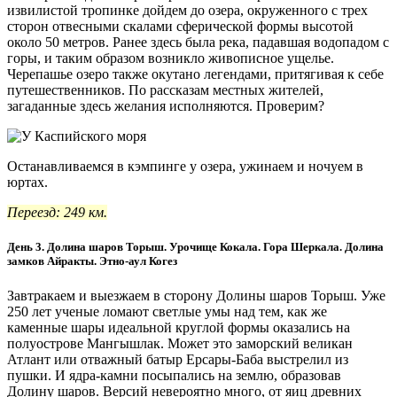
извилистой тропинке дойдем до озера, окруженного с трех
сторон отвесными скалами сферической формы высотой
около 50 метров. Ранее здесь была река, падавшая водопадом с
горы, и таким образом возникло живописное ущелье.
Черепашье озеро также окутано легендами, притягивая к себе
путешественников. По рассказам местных жителей,
загаданные здесь желания исполняются. Проверим?
Останавливаемся в кэмпинге у озера, ужинаем и ночуем в
юртах.
Переезд: 249 км.
День 3. Долина шаров Торыш. Урочище Кокала. Гора Шеркала. Долина
замков Айракты. Этно-аул Когез
Завтракаем и выезжаем в сторону Долины шаров Торыш. Уже
250 лет ученые ломают светлые умы над тем, как же
каменные шары идеальной круглой формы оказались на
полуострове Мангышлак. Может это заморский великан
Атлант или отважный батыр Ерсары-Баба выстрелил из
пушки. И ядра-камни посыпались на землю, образовав
Долину шаров. Версий невероятно много, от яиц древних