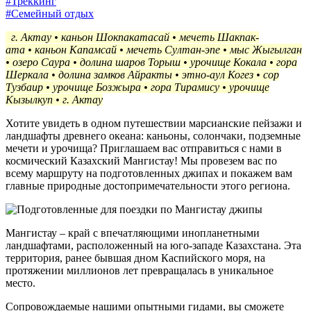
#Треккинг
#Семейный отдых
г. Актау •
каньон Шокпакатасай
•
мечеть Шакпак-
ата
•
каньон Капамсай • мечеть Султан-эпе • мыс Жыгылган
• озеро Саура • долина шаров Торыш • урочище Кокала • гора
Шеркала • долина замков Айракты • этно-аул Когез • сор
Тузбаир • урочище Бозжыра • гора Тирамису • урочище
Кызылкуп • г. Актау
Хотите увидеть в одном путешествии марсианские пейзажи и
ландшафты древнего океана: каньоны, солончаки, подземные
мечети и урочища? Приглашаем вас отправиться с нами в
космический Казахский Мангистау! Мы провезем вас по
всему маршруту на подготовленных джипах и покажем вам
главные природные достопримечательности этого региона.
Мангистау – край с впечатляющими инопланетными
ландшафтами, расположенный на юго-западе Казахстана. Эта
территория, ранее бывшая дном Каспийского моря, на
протяжении миллионов лет превращалась в уникальное
место.
Сопровождаемые нашими опытными гидами, вы сможете