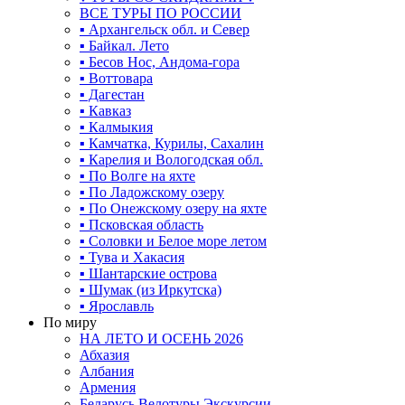
ВСЕ ТУРЫ ПО РОССИИ
▪ Архангельск обл. и Север
▪ Байкал. Лето
▪ Бесов Нос, Андома-гора
▪ Воттовара
▪ Дагестан
▪ Кавказ
▪ Калмыкия
▪ Камчатка, Курилы, Сахалин
▪ Карелия и Вологодская обл.
▪ По Волге на яхте
▪ По Ладожскому озеру
▪ По Онежскому озеру на яхте
▪ Псковская область
▪ Соловки и Белое море летом
▪ Тува и Хакасия
▪ Шантарские острова
▪ Шумак (из Иркутска)
▪ Ярославль
По миру
НА ЛЕТО И ОСЕНЬ 2026
Абхазия
Албания
Армения
Беларусь Велотуры Экскурсии