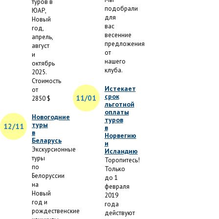
туров в
подобрали
ЮАР,
для
Новый
вас
год,
весенние
апрель,
предложения
август
от
и
нашего
октябрь
клуба.
2025.
Стоимость
Истекает
от
срок
11/01
2850 $
льготной
оплаты
Новогодние
туров
туры
12/11
в
в
Норвегию
Беларусь
и
Экскурсионные
Исландию
туры
Торопитесь!
по
Только
Белоруссии
до 1
на
февраля
Новый
2019
год и
года
рождественские
действуют