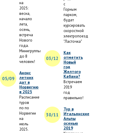
на
с
2025:
Горным
весна,
парком,
начало
будет
лета,
курсировать
осень,
скоростной
встреча
электропоезд
Нового
"Ласточка"
года.
Минигруппы
Как
до 8
отметить
03/12
человек!
Новый
год
Желтого
Анонс
Кабана?
летних
05/09
Встречаем
дат в
Норвегию
2019
в 2025
год
Расписание
правильно!
туров
по по
Тур в
Норвегии
Итальянские
30/11
Альпы
на
осенью
июль
2019
2025.