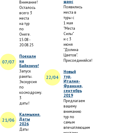
шанс
Внимание!
Появились
Осталось
места в
всего 3
туры с
места
1 мая
на тур
"Места
по
Силы"
Онеге.
и с 3
15.08 -
июня
20.08.25
"Долина
Цветов".
Поехали
Присоединяйся!
на
07/07
Байконур!
Запуск
Новый
тур.
ракеты.
22/04
Италия-
Экскурсия
Франция,
по
сентябрь
космодрому.
2019
3
Предлагаем
даты!
вашему
вниманию
Калмыкия.
тур по
Даты
21/06
самым
2026
впечатляющим
Даты
местами