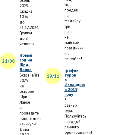
осень
мы
2025.
поедем
Скидка
на
10 %
Мадейру
до
три
31.12.2024.
раза:
Группы
на
до 8
майские
человек!
праздники
и в
Новый
сентябре!
год на
21/08
Шри-
Ланке
График
туров
Встречайте
19/11
в
2025
Исландию
на
в 2019
острове
году
Шри-
3
Ланке
разных
и
тура.
проведите
Пользуйтесь
новогодние
выгодой
каникулы!
раннего
Даты
бронирования!
29.12-