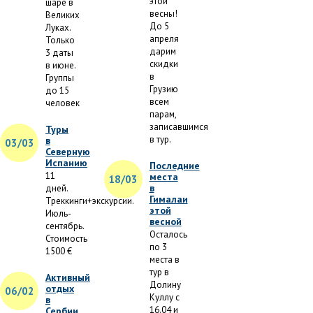
этой
шаре в
весны!
Великих
До 5
Луках.
апреля
Только
дарим
3 даты
скидки
в июне.
в
Группы
Грузию
до 15
всем
человек
парам,
записавшимся
Туры
в тур.
в
03/03
Северную
Испанию
Последние
11
места
18/03
в
дней.
Гималаи
Треккинги+экскурсии.
этой
Июль-
весной
сентябрь.
Осталось
Стоимость
по 3
1500 €
места в
тур в
Активный
Долину
отдых
06/02
Куллу с
в
16.04 и
Сербии,