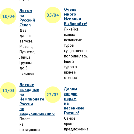
Очень
Летом
много
05/04
на
10/04
Испании.
Русский
Выбирайте!
Север
Линейка
Две
наших
даты в
испанских
августе.
туров
Мезень,
существенно
Пурнема,
пополнилась.
Лямца.
Еще 5
Группы
туров в
до 8
июне и
человек
осенью!
Летние
Дарим
выходные
11/03
скидки
на
22/03
парам
Чемпионате
на
России
весеннюю
по
Грузию!
воздухоплаванию
Самое
Полет
яркое
на
предложение
воздушном