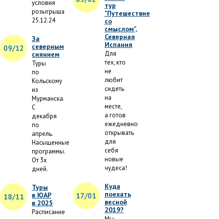
условия
тур
розыгрыша
"Путешествие
25.12.24
со
смыслом",
Северная
За
Испания
северным
09/12
Для
сиянием
тех, кто
Туры
не
по
любит
Кольскому
сидеть
из
на
Мурманска.
месте,
С
а готов
декабря
ежедневно
по
открывать
апрель.
для
Насыщенные
себя
программы.
новые
От 3х
чудеса!
дней.
Куда
Туры
поехать
в ЮАР
17/01
18/11
весной
в 2025
2019?
Расписание
Мы