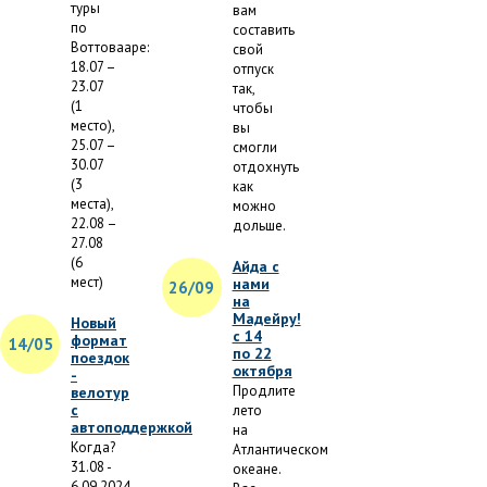
туры
вам
по
составить
Воттовааре:
свой
18.07 –
отпуск
23.07
так,
(1
чтобы
место),
вы
25.07 –
смогли
30.07
отдохнуть
(3
как
места),
можно
22.08 –
дольше.
27.08
(6
Айда с
мест)
нами
26/09
на
Мадейру!
Новый
с 14
формат
14/05
по 22
поездок
октября
-
Продлите
велотур
с
лето
автоподдержкой
на
Когда?
Атлантическом
31.08 -
океане.
6.09.2024