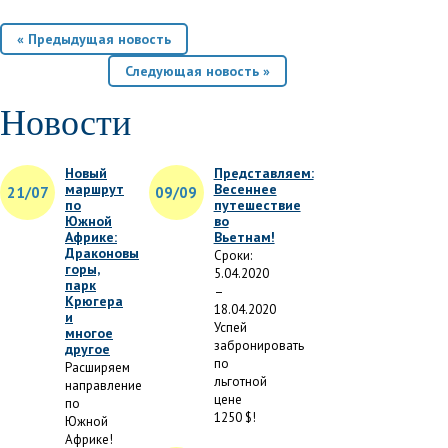
« Предыдущая новость
Следующая новость »
Новости
Новый
Представляем:
маршрут
Весеннее
21/07
09/09
по
путешествие
Южной
во
Африке:
Вьетнам!
Драконовы
Сроки:
горы,
5.04.2020
парк
–
Крюгера
18.04.2020
и
Успей
многое
забронировать
другое
по
Расширяем
льготной
направление
цене
по
1250 $!
Южной
Африке!