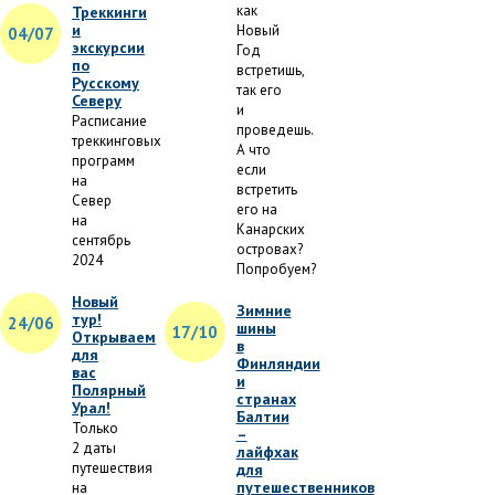
как
Треккинги
и
Новый
04/07
экскурсии
Год
по
встретишь,
Русскому
так его
Северу
и
Расписание
проведешь.
треккинговых
А что
программ
если
на
встретить
Север
его на
на
Канарских
сентябрь
островах?
2024
Попробуем?
Новый
Зимние
тур!
24/06
шины
17/10
Открываем
в
для
Финляндии
вас
и
Полярный
странах
Урал!
Балтии
Только
–
2 даты
лайфхак
путешествия
для
путешественников
на