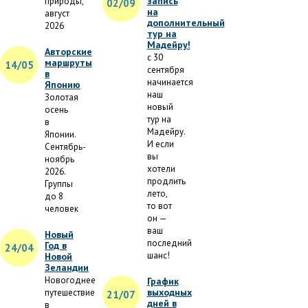
запись
природы,
02/09
на
август
дополнительный
2026
тур на
Мадейру!
Авторские
с 30
маршруты
14/05
сентября
в
начинается
Японию
наш
Золотая
новый
осень
тур на
в
Мадейру.
Японии.
И если
Сентябрь-
вы
ноябрь
хотели
2026.
продлить
Группы
лето,
до 8
то вот
человек
он —
ваш
Новый
последний
Год в
24/04
шанс!
Новой
Зеландии
Новогоднее
График
выходных
путешествие
21/07
дней в
в