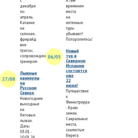
с
А тем
декабря
временем
по
места
апрель.
на
Катание
яхтенные
на
туры
склонах,
убывают!
фрирайд
Поторопитесь!
вне
трассы,
Новый
тур в
сопровождение
06/05
Северную
тренером
Испанию
состоится
Лыжные
уже
каникулы
27/08
22
на
июня!
Русском
Путешествие
Севере
к
Новогодние
Финистрерра
выходные
- Краю
на
земли.
беговых
Сакральные
лыжах.
места,
Даты
скалистые
03.01 -
берега
10.01.26.