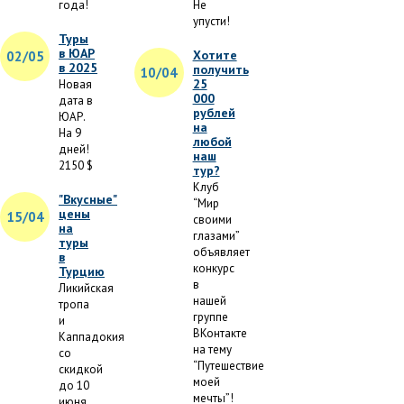
года!
Не
упусти!
Туры
в ЮАР
Хотите
02/05
в 2025
получить
10/04
25
Новая
000
дата в
рублей
ЮАР.
на
На 9
любой
дней!
наш
2150 $
тур?
Клуб
"Вкусные"
“Мир
цены
15/04
своими
на
глазами”
туры
объявляет
в
конкурс
Турцию
в
Ликийская
нашей
тропа
группе
и
ВКонтакте
Каппадокия
на тему
со
“Путешествие
скидкой
моей
до 10
мечты”!
июня