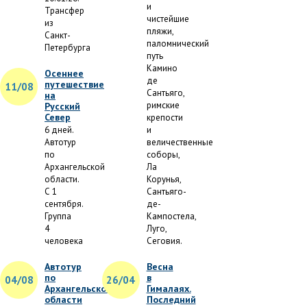
и
Трансфер
чистейшие
из
пляжи,
Санкт-
паломнический
Петербурга
путь
Камино
Осеннее
де
путешествие
11/08
Сантьяго,
на
римские
Русский
Север
крепости
6 дней.
и
Автотур
величественные
по
соборы,
Архангельской
Ла
области.
Корунья,
С 1
Сантьяго-
сентября.
де-
Группа
Кампостела,
4
Луго,
человека
Сеговия.
Автотур
Весна
по
в
04/08
26/04
Архангельской
Гималаях.
области
Последний