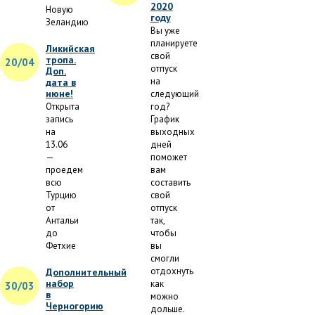
2020
Новую
году
Зеландию
Вы уже
планируете
Ликийская
свой
тропа.
20/04
отпуск
Доп.
на
дата в
июне!
следующий
Открыта
год?
запись
График
на
выходных
13.06
дней
—
поможет
проедем
вам
всю
составить
Турцию
свой
от
отпуск
Антальи
так,
до
чтобы
Фетхие
вы
смогли
отдохнуть
Дополнительный
набор
как
30/03
в
можно
Черногорию
дольше.