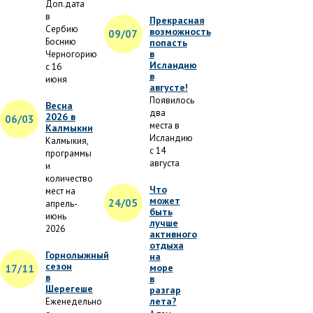
Доп.дата
в
Прекрасная
Сербию
возможность
09/07
Боснию
попасть
в
Черногорию
Исландию
с 16
в
июня
августе!
Появилось
Весна
два
2026 в
06/03
места в
Калмыкии
Исландию
Калмыкия,
с 14
программы
августа
и
количество
Что
мест на
может
24/05
апрель-
быть
июнь
лучше
2026
активного
отдыха
Горнолыжный
на
сезон
море
17/11
в
в
Шерегеше
разгар
лета?
Еженедельно