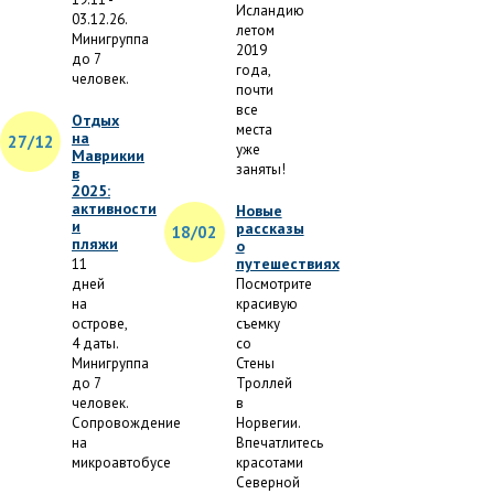
Исландию
03.12.26.
летом
Минигруппа
2019
до 7
года,
человек.
почти
все
Отдых
места
на
27/12
уже
Маврикии
заняты!
в
2025:
активности
Новые
и
рассказы
18/02
пляжи
о
путешествиях
11
дней
Посмотрите
на
красивую
острове,
съемку
4 даты.
со
Минигруппа
Стены
до 7
Троллей
человек.
в
Сопровождение
Норвегии.
на
Впечатлитесь
микроавтобусе
красотами
Северной