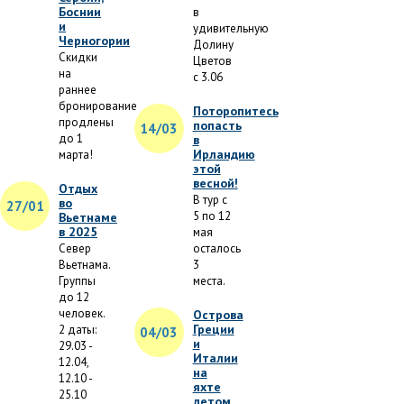
Боснии
в
и
удивительную
Черногории
Долину
Скидки
Цветов
на
с 3.06
раннее
бронирование
Поторопитесь
продлены
попасть
14/03
до 1
в
Ирландию
марта!
этой
весной!
Отдых
В тур с
во
27/01
5 по 12
Вьетнаме
в 2025
мая
Север
осталось
Вьетнама.
3
Группы
места.
до 12
человек.
Острова
Греции
2 даты:
04/03
и
29.03 -
Италии
12.04,
на
12.10 -
яхте
25.10
летом