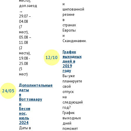
место),
и
доп.заезд
шипованной
→
резине
29.07 –
в
04.08
странах
(7
Европы
мест),
и
05.08 –
Скандинавии.
11.08
(2
График
места),
выходных
12/10
19.08 -
дней в
25.08
2019
(5
году
мест)
Вы уже
планируете
Дополнительные
свой
даты
24/05
отпуск
в
на
Воттоваару
следующий
и
год?
Бесов
График
нос,
июль
выходных
2024
дней
Даты в
поможет