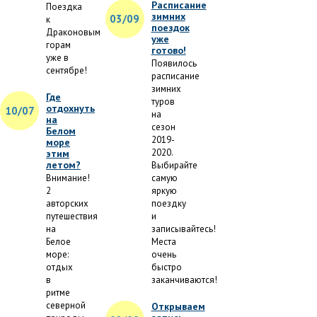
Расписание
Поездка
зимних
03/09
к
поездок
Драконовым
уже
горам
готово!
уже в
Появилось
сентябре!
расписание
зимних
Где
туров
отдохнуть
10/07
на
на
сезон
Белом
2019-
море
2020.
этим
летом?
Выбирайте
Внимание!
самую
2
яркую
авторских
поездку
путешествия
и
на
записывайтесь!
Белое
Места
море:
очень
отдых
быстро
в
заканчиваются!
ритме
северной
Открываем