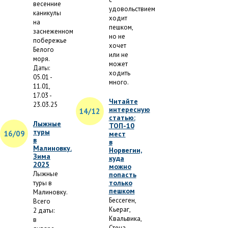
весенние
удовольствием
каникулы
ходит
на
пешком,
заснеженном
но не
побережье
хочет
Белого
или не
моря.
может
Даты:
ходить
05.01 -
много.
11.01,
17.03 -
Читайте
23.03.25
интересную
14/12
статью:
Лыжные
ТОП-10
туры
16/09
мест
в
в
Малиновку.
Норвегии,
Зима
куда
2025
можно
Лыжные
попасть
только
туры в
пешком
Малиновку.
Бессеген,
Всего
Кьераг,
2 даты:
Квальвика,
в
Стена