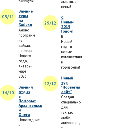
каникулы
льготные
цены!
Зимние
туры
05/11
С
на
Новым
29/12
Байкал
2019
Анонс
Годом!
программ
В
на
Новый
Байкал,
год - в
встреча
новые
Нового
путешествия
года,
и
январь-
горизонты!
март
2025
Новый
тур
22/12
Зимний
"Норвегия
отдых
лайт"
14/10
в
Создан
Поморье:
специально
Архангельск
для
и
тех, кто
Онега
любит
Новогодние
активность,
и
с