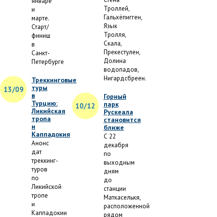
январе
Троллей,
и
Гальхёпигген,
марте.
Язык
Старт/
Тролля,
финиш
Скала,
в
Прекестулен,
Санкт-
Долина
Петербурге
водопадов,
Нигардсбреен.
Треккинговые
туры
13/09
в
Горный
Турцию:
парк
10/12
Ликийская
Рускеала
тропа
становится
и
ближе
Каппадокия
С 22
Анонс
декабря
дат
по
треккинг-
выходным
туров
дням
по
до
Ликийской
станции
тропе
Маткаселькя,
и
расположенной
Каппадокии
рядом