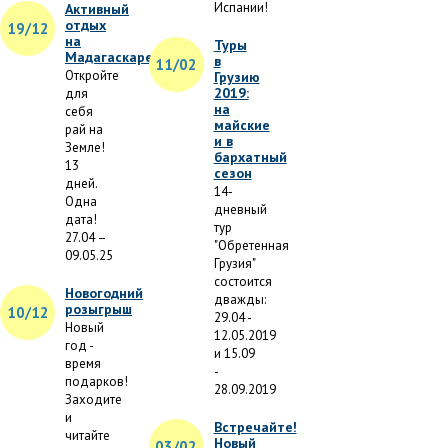
Испании!
Активный
отдых
19/12
на
Туры
Мадагаскаре
в
11/02
Откройте
Грузию
2019:
для
на
себя
майские
рай на
и в
Земле!
бархатный
13
сезон
дней.
14-
Одна
дневный
дата!
тур
27.04 –
"Обретенная
09.05.25
Грузия"
состоится
Новогодний
дважды:
розыгрыш
10/12
29.04 -
Новый
12.05.2019
год -
и 15.09
время
-
подарков!
28.09.2019
Заходите
и
Встречайте!
читайте
Новый
03/02