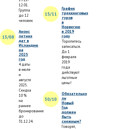
12.01.
График
Группа
треккинговых
15/11
до 12
туров
человек
в
Норвегию
Анонс
в 2019
летних
году
13/08
дат в
Торопитесь
Исландию
записаться.
на
До 1
2025
февраля
год
2019
4 даты
года
в июле
действуют
и
льготные
августе
цены!
2025.
Скидка
Обязательно
10 %
ли
30/10
на
Новый
раннее
Год
бронирование
должен
до
быть
снежным?
31.12.24.
Говорят,