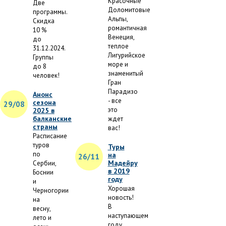
Красочные
Две
Доломитовые
программы.
Альпы,
Скидка
романтичная
10 %
Венеция,
до
теплое
31.12.2024.
Лигурийское
Группы
море и
до 8
знаменитый
человек!
Гран
Парадизо
Анонс
- все
сезона
29/08
это
2025 в
балканские
ждет
страны
вас!
Расписание
туров
Туры
по
на
26/11
Мадейру
Сербии,
в 2019
Боснии
году
и
Хорошая
Черногории
новость!
на
В
весну,
наступающем
лето и
году