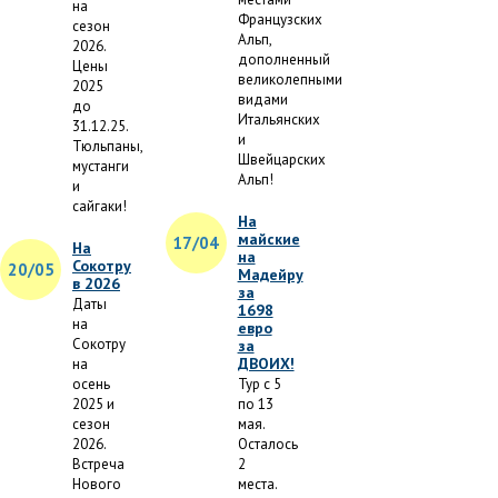
на
Французских
сезон
Альп,
2026.
дополненный
Цены
великолепными
2025
видами
до
Итальянских
31.12.25.
и
Тюльпаны,
Швейцарских
мустанги
Альп!
и
сайгаки!
На
майские
17/04
На
на
Сокотру
20/05
Мадейру
в 2026
за
Даты
1698
на
евро
Сокотру
за
ДВОИХ!
на
осень
Тур с 5
2025 и
по 13
сезон
мая.
2026.
Осталось
Встреча
2
Нового
места.