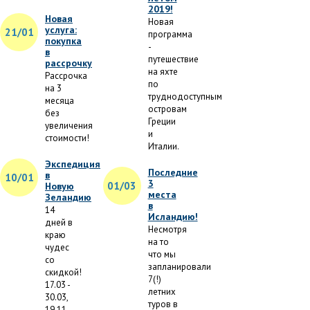
2019!
Новая
Новая
услуга:
21/01
программа
покупка
-
в
путешествие
рассрочку
на яхте
Рассрочка
по
на 3
труднодоступным
месяца
островам
без
Греции
увеличения
и
стоимости!
Италии.
Экспедиция
Последние
в
10/01
3
01/03
Новую
места
Зеландию
в
14
Исландию!
дней в
Несмотря
краю
на то
чудес
что мы
со
запланировали
скидкой!
7(!)
17.03 -
летних
30.03,
туров в
19.11 -