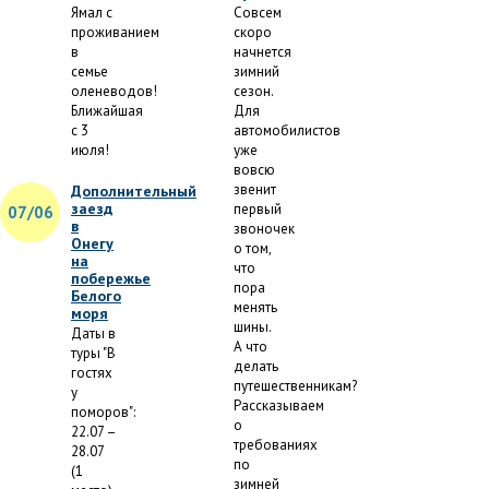
Ямал с
Совсем
проживанием
скоро
в
начнется
семье
зимний
оленеводов!
сезон.
Ближайшая
Для
с 3
автомобилистов
июля!
уже
вовсю
звенит
Дополнительный
заезд
первый
07/06
в
звоночек
Онегу
о том,
на
что
побережье
пора
Белого
менять
моря
шины.
Даты в
А что
туры "В
делать
гостях
путешественникам?
у
Рассказываем
поморов":
о
22.07 –
требованиях
28.07
по
(1
зимней