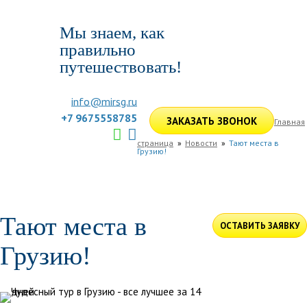
Мы знаем, как
правильно
путешествовать!
info@mirsg.ru
+7 9675558785
ЗАКАЗАТЬ ЗВОНОК
Главная
страница
Новости
Тают места в
Грузию!
ГЛАВНАЯ
ПО РОССИИ
ПО МИРУ
ПОДБОР ТУРА
ДЛЯ КОМПАНИЙ
ОТЗЫВЫ
БЛОГ
КЛУБ
УСЛУГИ
Тают места в
ОСТАВИТЬ ЗАЯВКУ
Грузию!