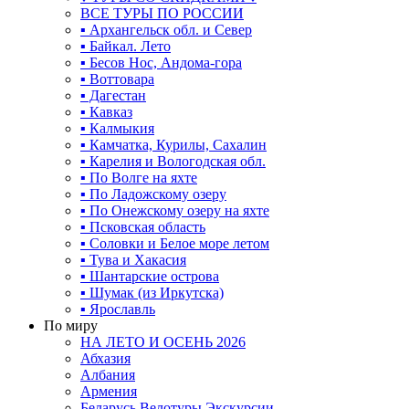
ВСЕ ТУРЫ ПО РОССИИ
▪ Архангельск обл. и Север
▪ Байкал. Лето
▪ Бесов Нос, Андома-гора
▪ Воттовара
▪ Дагестан
▪ Кавказ
▪ Калмыкия
▪ Камчатка, Курилы, Сахалин
▪ Карелия и Вологодская обл.
▪ По Волге на яхте
▪ По Ладожскому озеру
▪ По Онежскому озеру на яхте
▪ Псковская область
▪ Соловки и Белое море летом
▪ Тува и Хакасия
▪ Шантарские острова
▪ Шумак (из Иркутска)
▪ Ярославль
По миру
НА ЛЕТО И ОСЕНЬ 2026
Абхазия
Албания
Армения
Беларусь Велотуры Экскурсии