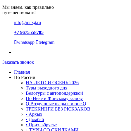
Мы знаем, как правильно
путешествовать!
info@mirsg.ru
+7 9675558785
whatsapp
telegram
Заказать звонок
Главная
По России
НА ЛЕТО И ОСЕНЬ 2026
Туры выходного дня
Велотуры с автоподдержкой
По Неве и Финскому заливу
Ǫ Воздушные шары в июне Ǫ
ТРЕККИНГИ БЕЗ РЮКЗАКОВ
▪ Архыз
▪ Домбай
▪ Приэльбрусье
↓ ТУРЫ СО СКИДКАМИ ↓