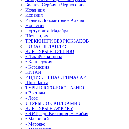
Босния, Сербия и Черногория
Исландия
Испания
Италия. Доломитовые Альпы
Норвегия
Португалия. Мадейра
Шотландия
ТРЕККИНГИ БЕЗ РЮКЗАКОВ
НОВАЯ ЗЕЛАНДИЯ
ВСЕ ТУРЫ В ТУРЦИЮ
▪ Ликийская тропа
▪ Каппадокия
▪ Карадениз
КИТАЙ
ИНДИЯ, НЕПАЛ, ГИМАЛАИ
Шри Ланка
ТУРЫ В ЮГО-ВОСТ. АЗИЮ
▪ Вьетнам
▪ Лаос
↓ ТУРЫ СО СКИДКАМИ ↓
ВСЕ ТУРЫ В АФРИКУ
▪ ЮАР, вдп Виктория, Намибия
▪ Маврикий
▪ Марокко