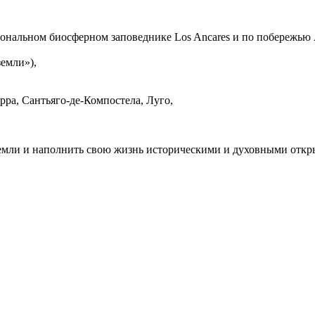
нальном биосферном заповеднике Los Ancares и по побережью 
земли»),
рра, Сантьяго-де-Компостела, Луго,
 земли и наполнить свою жизнь историческими и духовными откр