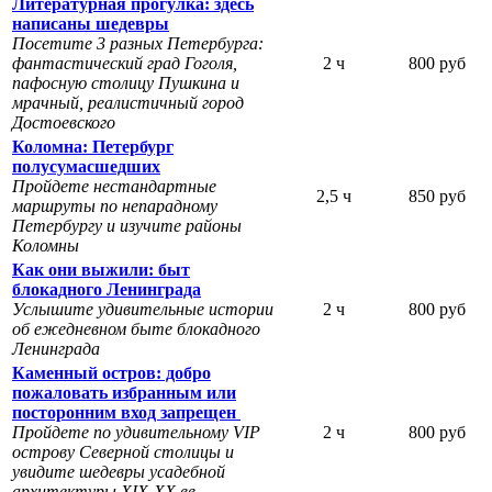
Литературная прогулка: здесь
написаны шедевры
Посетите 3 разных Петербурга:
фантастический град Гоголя,
2 ч
800 руб
пафосную столицу Пушкина и
мрачный, реалистичный город
Достоевского
Коломна: Петербург
полусумасшедших
Пройдете нестандартные
2,5 ч
850 руб
маршруты по непарадному
Петербургу и изучите районы
Коломны
Как они выжили: быт
блокадного Ленинграда
Услышите удивительные истории
2 ч
800 руб
об ежедневном быте блокадного
Ленинграда
Каменный остров: добро
пожаловать избранным или
посторонним вход запрещен
Пройдете по удивительному VIP
2 ч
800 руб
острову Северной столицы и
увидите шедевры усадебной
архитектуры XIX-XX вв