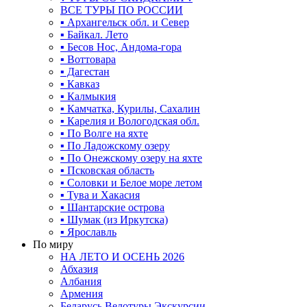
ВСЕ ТУРЫ ПО РОССИИ
▪ Архангельск обл. и Север
▪ Байкал. Лето
▪ Бесов Нос, Андома-гора
▪ Воттовара
▪ Дагестан
▪ Кавказ
▪ Калмыкия
▪ Камчатка, Курилы, Сахалин
▪ Карелия и Вологодская обл.
▪ По Волге на яхте
▪ По Ладожскому озеру
▪ По Онежскому озеру на яхте
▪ Псковская область
▪ Соловки и Белое море летом
▪ Тува и Хакасия
▪ Шантарские острова
▪ Шумак (из Иркутска)
▪ Ярославль
По миру
НА ЛЕТО И ОСЕНЬ 2026
Абхазия
Албания
Армения
Беларусь Велотуры Экскурсии