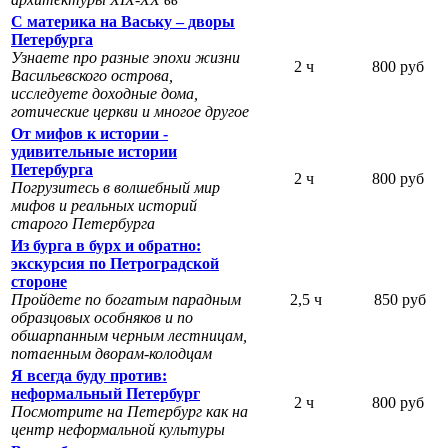
С материка на Ваську – дворы
Петербурга
Узнаете про разные эпохи жизни
2 ч
800 руб
Васильевского острова,
исследуете доходные дома,
готические церкви и многое другое
От мифов к истории -
удивительные истории
Петербурга
2 ч
800 руб
Погрузитесь в волшебный мир
мифов и реальных историй
старого Петербурга
Из бурга в бурх и обратно:
экскурсия по Петроградской
стороне
Пройдете по богатым парадным
2,5 ч
850 руб
образцовых особняков и по
обшарпанным черным лестницам,
потаенным дворам-колодцам
Я всегда буду против:
неформальный Петербург
2 ч
800 руб
Посмотрите на Петербург как на
центр неформальной культуры