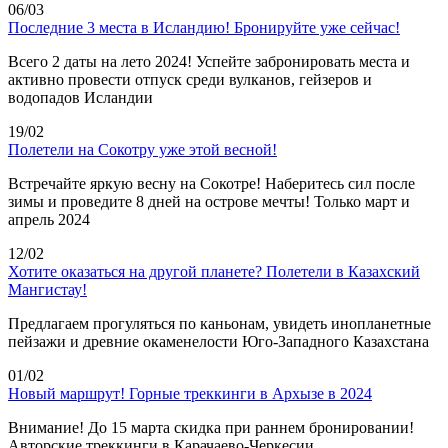
06/03
Последние 3 места в Исландию! Бронируйте уже сейчас!
Всего 2 даты на лето 2024! Успейте забронировать места и
активно провести отпуск среди вулканов, гейзеров и
водопадов Исландии
19/02
Полетели на Сокотру уже этой весной!
Встречайте яркую весну на Сокотре! Наберитесь сил после
зимы и проведите 8 дней на острове мечты! Только март и
апрель 2024
12/02
Хотите оказаться на другой планете? Полетели в Казахский
Мангистау!
Предлагаем прогуляться по каньонам, увидеть инопланетные
пейзажи и древние окаменелости Юго-Западного Казахстана
01/02
Новый маршрут! Горные треккинги в Архызе в 2024
Внимание! До 15 марта скидка при раннем бронировании!
Авторские треккинги в Карачаево-Черкесии