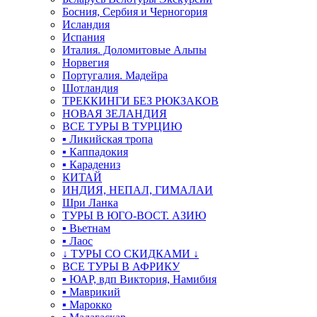
Босния, Сербия и Черногория
Исландия
Испания
Италия. Доломитовые Альпы
Норвегия
Португалия. Мадейра
Шотландия
ТРЕККИНГИ БЕЗ РЮКЗАКОВ
НОВАЯ ЗЕЛАНДИЯ
ВСЕ ТУРЫ В ТУРЦИЮ
▪ Ликийская тропа
▪ Каппадокия
▪ Карадениз
КИТАЙ
ИНДИЯ, НЕПАЛ, ГИМАЛАИ
Шри Ланка
ТУРЫ В ЮГО-ВОСТ. АЗИЮ
▪ Вьетнам
▪ Лаос
↓ ТУРЫ СО СКИДКАМИ ↓
ВСЕ ТУРЫ В АФРИКУ
▪ ЮАР, вдп Виктория, Намибия
▪ Маврикий
▪ Марокко