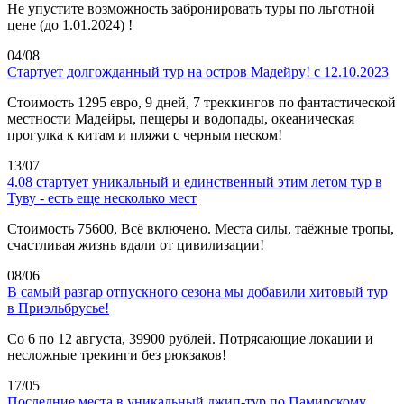
Не упустите возможность забронировать туры по льготной
цене (до 1.01.2024) !
04/08
Стартует долгожданный тур на остров Мадейру! с 12.10.2023
Стоимость 1295 евро, 9 дней, 7 треккингов по фантастической
местности Мадейры, пещеры и водопады, океаническая
прогулка к китам и пляжи с черным песком!
13/07
4.08 стартует уникальный и единственный этим летом тур в
Туву - есть еще несколько мест
Стоимость 75600, Всё включено. Места силы, таёжные тропы,
счастливая жизнь вдали от цивилизации!
08/06
В самый разгар отпускного сезона мы добавили хитовый тур
в Приэльбрусье!
Со 6 по 12 августа, 39900 рублей. Потрясающие локации и
несложные трекинги без рюкзаков!
17/05
Последние места в уникальный джип-тур по Памирскому