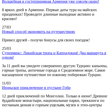
Волшебная и гостеприимная Армения уже совсем скоро!
8 ярких дней в Армении. Первые даты тура на майских
праздниках! Проведите длинные выходные активно и
красиво!
27/03
Новый способ экономить на путешествиях
Привел друзей - получи бонусы для своих поездок!
25/03
Супермикс: Ликийская тропа и Каппадокия! Два маршрута в
одном!
За 11 дней вы увидите совершенно другую Турцию: каньоны,
горные тропы, античные города и Средиземное море. Самое
насыщенное путешествие по южному побережью Турции.
11/03
Июньское приключение в пустыне Гоби
12 дней приключений по Монголии. Только в июне! Древние
буддийские монастыри, национальные парки, треккинги по
песчаным дюнам и горным ущельям, музеи и этно-центры