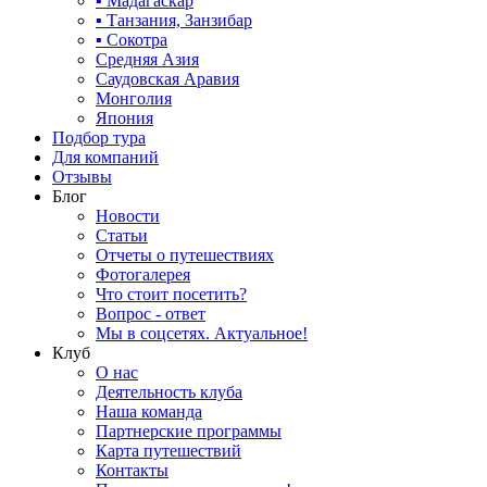
▪ Мадагаскар
▪ Танзания, Занзибар
▪ Сокотра
Средняя Азия
Саудовская Аравия
Монголия
Япония
Подбор тура
Для компаний
Отзывы
Блог
Новости
Статьи
Отчеты о путешествиях
Фотогалерея
Что стоит посетить?
Вопрос - ответ
Мы в соцсетях. Актуальное!
Клуб
О нас
Деятельность клуба
Наша команда
Партнерские программы
Карта путешествий
Контакты