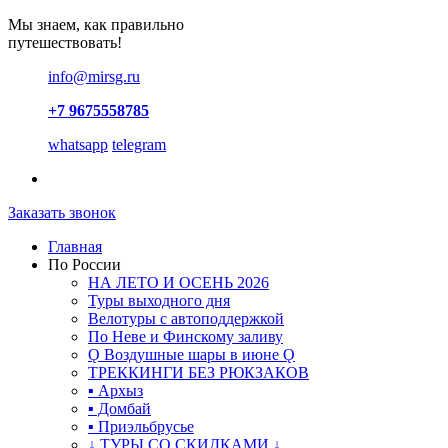
Мы знаем, как правильно
путешествовать!
info@mirsg.ru
+7 9675558785
whatsapp
telegram
Заказать звонок
Главная
По России
НА ЛЕТО И ОСЕНЬ 2026
Туры выходного дня
Велотуры с автоподдержкой
По Неве и Финскому заливу
Ǫ Воздушные шары в июне Ǫ
ТРЕККИНГИ БЕЗ РЮКЗАКОВ
▪ Архыз
▪ Домбай
▪ Приэльбрусье
↓ ТУРЫ СО СКИДКАМИ ↓