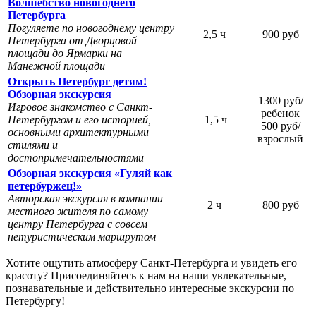
Волшебство новогоднего
Петербурга
Погуляете по новогоднему центру
2,5 ч
900 руб
Петербурга от Дворцовой
площади до Ярмарки на
Манежной площади
Открыть Петербург детям!
Обзорная экскурсия
1300 руб/
Игровое знакомство с Санкт-
ребенок
Петербургом и его историей,
1,5 ч
500 руб/
основными архитектурными
взрослый
стилями и
достопримечательностями
Обзорная экскурсия «Гуляй как
петербуржец!»
Авторская экскурсия в компании
2 ч
800 руб
местного жителя по самому
центру Петербурга с совсем
нетуристическим маршрутом
Хотите ощутить атмосферу Санкт-Петербурга и увидеть его
красоту? Присоединяйтесь к нам на наши увлекательные,
познавательные и действительно интересные экскурсии по
Петербургу!