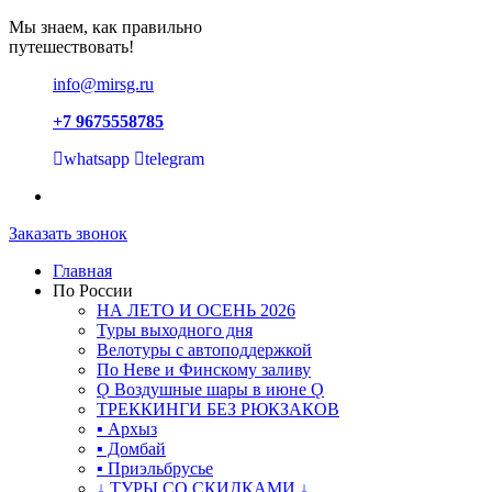
Мы знаем, как правильно
путешествовать!
info@mirsg.ru
+7 9675558785
whatsapp
telegram
Заказать звонок
Главная
По России
НА ЛЕТО И ОСЕНЬ 2026
Туры выходного дня
Велотуры с автоподдержкой
По Неве и Финскому заливу
Ǫ Воздушные шары в июне Ǫ
ТРЕККИНГИ БЕЗ РЮКЗАКОВ
▪ Архыз
▪ Домбай
▪ Приэльбрусье
↓ ТУРЫ СО СКИДКАМИ ↓