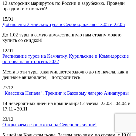
12 авторских маршрутов по России и зарубежью. Проведи
праздники с пользой!
15/01
Добавлены 2 майских тура в Сербию, начало 13.05 и 22.05
До 1.02 туры в самую дружественную нам страну можно
купить со скидкой!
12/01
Расписание туров на Камчатку, Курильские и Командорские
острова на лето-осень 2022
Места в эти туры заканчиваются задолго до их начала, как и
дешевые авиабилеты, - поторопитесь!
27/12
"Классика Непала". Трекинг к Базовому лагерю Аннапурны
14 невероятных дней на крыше мира! 2 заезда: 22.03 - 04.04 и
17.11 - 30.11
23/12
Открываем сезон охоты на Северное сияние!
5 дней на Кольском п-ове. Заезды всю зиму, по средам, с 19.01