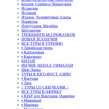
Босния, Сербия и Черногория
Исландия
Испания
Италия. Доломитовые Альпы
Норвегия
Португалия. Мадейра
Шотландия
ТРЕККИНГИ БЕЗ РЮКЗАКОВ
НОВАЯ ЗЕЛАНДИЯ
ВСЕ ТУРЫ В ТУРЦИЮ
▪ Ликийская тропа
▪ Каппадокия
▪ Карадениз
КИТАЙ
ИНДИЯ, НЕПАЛ, ГИМАЛАИ
Шри Ланка
ТУРЫ В ЮГО-ВОСТ. АЗИЮ
▪ Вьетнам
▪ Лаос
↓ ТУРЫ СО СКИДКАМИ ↓
ВСЕ ТУРЫ В АФРИКУ
▪ ЮАР, вдп Виктория, Намибия
▪ Маврикий
▪ Марокко