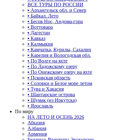
ВСЕ ТУРЫ ПО РОССИИ
▪ Архангельск обл. и Север
▪ Байкал. Лето
▪ Бесов Нос, Андома-гора
▪ Воттовара
▪ Дагестан
▪ Кавказ
▪ Калмыкия
▪ Камчатка, Курилы, Сахалин
▪ Карелия и Вологодская обл.
▪ По Волге на яхте
▪ По Ладожскому озеру
▪ По Онежскому озеру на яхте
▪ Псковская область
▪ Соловки и Белое море летом
▪ Тува и Хакасия
▪ Шантарские острова
▪ Шумак (из Иркутска)
▪ Ярославль
По миру
НА ЛЕТО И ОСЕНЬ 2026
Абхазия
Албания
Армения
Беларусь Велотуры Экскурсии