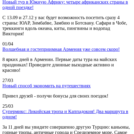
Новый тур в Южную Африку: четыре африканских страны в
одной поездке!
C 13.09 и 27.12 у вас будет возможность посетить сразу 4
страны: ЮАР, Зимбабве, Замбию и Ботсвану. Сафари в Чобе,
треккинги вдоль океана, киты, пингвины и водопад
Виктория!
01/04
Волшебная и гостеприимная Армения уже совсем скоро!
8 ярких дней в Армении. Первые даты тура на майских
праздниках! Проведите длинные выходные активно и
красиво!
27/03
Новый способ экономить на путешествиях
Привел друзей - получи бонусы для своих поездок!
25/03
Супермикс: Ликийская тропа и Каппадокия! Два маршрута в
одном!
За 11 дней вы увидите совершенно другую Турцию: каньоны,
горные тропы, античные города и Средиземное море. Самое