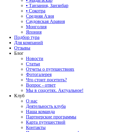
▪ Мадагаскар
▪ Танзания, Занзибар
▪ Сокотра
Средняя Азия
Саудовская Аравия
Монголия
Япония
Подбор тура
Для компаний
Отзывы
Блог
Новости
Статьи
Отчеты о путешествиях
Фотогалерея
Что стоит посетить?
Вопрос - ответ
Мы в соцсетях. Актуальное!
Клуб
О нас
Деятельность клуба
Наша команда
Партнерские программы
Карта путешествий
Контакты