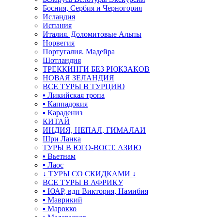
Босния, Сербия и Черногория
Исландия
Испания
Италия. Доломитовые Альпы
Норвегия
Португалия. Мадейра
Шотландия
ТРЕККИНГИ БЕЗ РЮКЗАКОВ
НОВАЯ ЗЕЛАНДИЯ
ВСЕ ТУРЫ В ТУРЦИЮ
▪ Ликийская тропа
▪ Каппадокия
▪ Карадениз
КИТАЙ
ИНДИЯ, НЕПАЛ, ГИМАЛАИ
Шри Ланка
ТУРЫ В ЮГО-ВОСТ. АЗИЮ
▪ Вьетнам
▪ Лаос
↓ ТУРЫ СО СКИДКАМИ ↓
ВСЕ ТУРЫ В АФРИКУ
▪ ЮАР, вдп Виктория, Намибия
▪ Маврикий
▪ Марокко