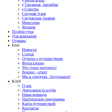
▪ Мадагаскар
▪ Танзания, Занзибар
▪ Сокотра
Средняя Азия
Саудовская Аравия
Монголия
Япония
Подбор тура
Для компаний
Отзывы
Блог
Новости
Статьи
Отчеты о путешествиях
Фотогалерея
Что стоит посетить?
Вопрос - ответ
Мы в соцсетях. Актуальное!
Клуб
О нас
Деятельность клуба
Наша команда
Партнерские программы
Карта путешествий
Контакты