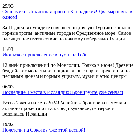
25/03
Супермикс: Ликийская тропа и Каппадокия! Два маршрута в
одном!
За 11 дней вы увидите совершенно другую Турцию: каньоны,
горные тропы, античные города и Средиземное море. Самое
насыщенное путешествие по южному побережью Турции.
11/03
Июньское приключение в пустыне Гоби
12 дней приключений по Монголии. Только в июне! Древние
буддийские монастыри, национальные парки, треккинги по
песчаным дюнам и горным ущельям, музеи и этно-центры
06/03
Последние 3 места в Исландию! Бронируйте уже сейчас!
Всего 2 даты на лето 2024! Успейте забронировать места и
активно провести отпуск среди вулканов, гейзеров и
водопадов Исландии
19/02
Полетели на Сокотру уже этой весной!