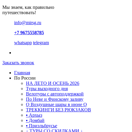
Мы знаем, как правильно
путешествовать!
info@mirsg.ru
+7 9675558785
whatsapp
telegram
Заказать звонок
Главная
По России
НА ЛЕТО И ОСЕНЬ 2026
Туры выходного дня
Велотуры с автоподдержкой
По Неве и Финскому заливу
Ǫ Воздушные шары в июне Ǫ
ТРЕККИНГИ БЕЗ РЮКЗАКОВ
▪ Архыз
▪ Домбай
▪ Приэльбрусье
↓ ТУРЫ СО СКИДКАМИ ↓