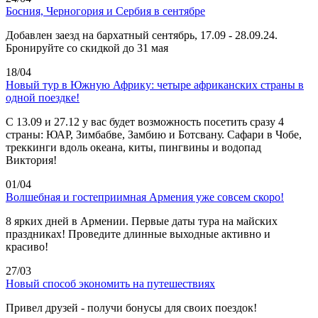
Босния, Черногория и Сербия в сентябре
Добавлен заезд на бархатный сентябрь, 17.09 - 28.09.24.
Бронируйте со скидкой до 31 мая
18/04
Новый тур в Южную Африку: четыре африканских страны в
одной поездке!
C 13.09 и 27.12 у вас будет возможность посетить сразу 4
страны: ЮАР, Зимбабве, Замбию и Ботсвану. Сафари в Чобе,
треккинги вдоль океана, киты, пингвины и водопад
Виктория!
01/04
Волшебная и гостеприимная Армения уже совсем скоро!
8 ярких дней в Армении. Первые даты тура на майских
праздниках! Проведите длинные выходные активно и
красиво!
27/03
Новый способ экономить на путешествиях
Привел друзей - получи бонусы для своих поездок!