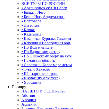
ВСЕ ТУРЫ ПО РОССИИ
▪ Архангельск обл. и Север
▪ Байкал. Лето
▪ Бесов Нос, Андома-гора
▪ Воттовара
▪ Дагестан
▪ Кавказ
▪ Калмыкия
▪ Камчатка, Курилы, Сахалин
▪ Карелия и Вологодская обл.
▪ По Волге на яхте
▪ По Ладожскому озеру
▪ По Онежскому озеру на яхте
▪ Псковская область
▪ Соловки и Белое море летом
▪ Тува и Хакасия
▪ Шантарские острова
▪ Шумак (из Иркутска)
▪ Ярославль
По миру
НА ЛЕТО И ОСЕНЬ 2026
Абхазия
Албания
Армения
Беларусь Велотуры Экскурсии