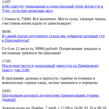
13/07
4.08 стартует уникальный и единственный этим летом тур в
Туву - есть еще несколько мест
Стоимость 75600, Всё включено. Места силы, таёжные тропы,
счастливая жизнь вдали от цивилизации!
08/06
В самый разгар отпускного сезона мы добавили хитовый тур
в Приэльбрусье!
Со 6 по 12 августа, 39900 рублей. Потрясающие локации и
несложные трекинги без рюкзаков!
17/05
Последние места в уникальный джип-тур по Памирскому
тракту, уже 3.06!
В программе: долины и крепости, горячие источники и
живописные горные озера, легкие треккинги и перевалы
10/05
Продолжаем радовать недорогими трекинговыми турами:
Домбай!
Золотая осень на Домбае, 7 дней, с 17.09 и 24.09, 01.10 и 08.10,