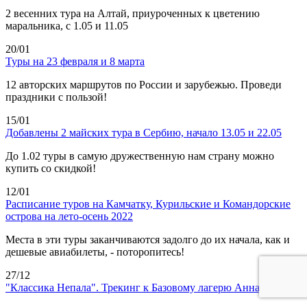
2 весенних тура на Алтай, приуроченных к цветению
маральника, с 1.05 и 11.05
20/01
Туры на 23 февраля и 8 марта
12 авторских маршрутов по России и зарубежью. Проведи
праздники с пользой!
15/01
Добавлены 2 майских тура в Сербию, начало 13.05 и 22.05
До 1.02 туры в самую дружественную нам страну можно
купить со скидкой!
12/01
Расписание туров на Камчатку, Курильские и Командорские
острова на лето-осень 2022
Места в эти туры заканчиваются задолго до их начала, как и
дешевые авиабилеты, - поторопитесь!
27/12
"Классика Непала". Трекинг к Базовому лагерю Аннапурны