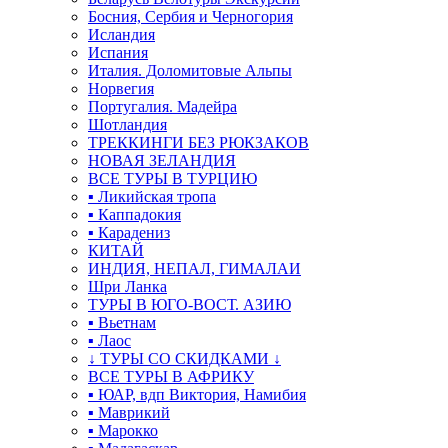
Босния, Сербия и Черногория
Исландия
Испания
Италия. Доломитовые Альпы
Норвегия
Португалия. Мадейра
Шотландия
ТРЕККИНГИ БЕЗ РЮКЗАКОВ
НОВАЯ ЗЕЛАНДИЯ
ВСЕ ТУРЫ В ТУРЦИЮ
▪ Ликийская тропа
▪ Каппадокия
▪ Карадениз
КИТАЙ
ИНДИЯ, НЕПАЛ, ГИМАЛАИ
Шри Ланка
ТУРЫ В ЮГО-ВОСТ. АЗИЮ
▪ Вьетнам
▪ Лаос
↓ ТУРЫ СО СКИДКАМИ ↓
ВСЕ ТУРЫ В АФРИКУ
▪ ЮАР, вдп Виктория, Намибия
▪ Маврикий
▪ Марокко