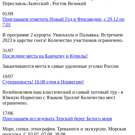
Переславль-Залесский , Ростов Великий
01/09
Приглашаем отметить Новый Год в Финляндии, с 29.12 по
7.01
В программе 2 курорта: Уккохалла и Пальякка. Встречаем
2023 в царстве снега! Количество участников ограничено.
31/07
Последние места на Камчатку и Курилы!
Заканчиваются места в самые удаленные уголки России
19/07
Суперновость! 16.08 едем в Норвегию!
Возобновляем наш классический и самый хитовый тур - в
Южную Норвегию с Языком Тролля! Количество мест
ограничено.
17/06
Приглашаем исследовать Терский берег Белого моря
Море, сопки, этнография. Треккинги и экскурсии. Морская
прогулка. С 03.07, 07.08, 28.08