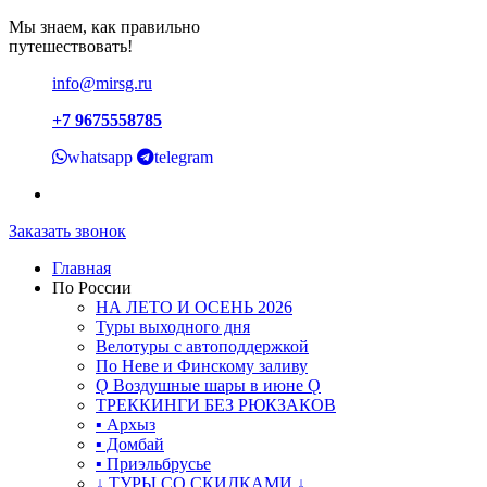
Мы знаем, как правильно
путешествовать!
info@mirsg.ru
+7 9675558785
whatsapp
telegram
Заказать звонок
Главная
По России
НА ЛЕТО И ОСЕНЬ 2026
Туры выходного дня
Велотуры с автоподдержкой
По Неве и Финскому заливу
Ǫ Воздушные шары в июне Ǫ
ТРЕККИНГИ БЕЗ РЮКЗАКОВ
▪ Архыз
▪ Домбай
▪ Приэльбрусье
↓ ТУРЫ СО СКИДКАМИ ↓