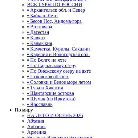
ВСЕ ТУРЫ ПО РОССИИ
▪ Архангельск обл. и Север
▪ Байкал. Лето
▪ Бесов Нос, Андома-гора
▪ Воттовара
▪ Дагестан
▪ Кавказ
▪ Калмыкия
▪ Камчатка, Курилы, Сахалин
▪ Карелия и Вологодская обл.
▪ По Волге на яхте
▪ По Ладожскому озеру
▪ По Онежскому озеру на яхте
▪ Псковская область
▪ Соловки и Белое море летом
▪ Тува и Хакасия
▪ Шантарские острова
▪ Шумак (из Иркутска)
▪ Ярославль
По миру
НА ЛЕТО И ОСЕНЬ 2026
Абхазия
Албания
Армения
Беларусь Велотуры Экскурсии