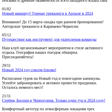
пейзажи и древние окаменелости Юго-Западного Казахстана
01/02
Новый маршрут! Горные треккинги в Архызе в 2024
Внимание! До 15 марта скидка при раннем бронировании!
Авторские треккинги в Карачаево-Черкесии
05/12
Путешествие как инструмент для укрепления команды
Наш клуб организовывает мероприятия в стиле активного
отдыха. География наших поездок обширна.
Присоединяйтесь!
29/11
Новый 2024 год совсем близко!
Расписание туров на Новый год и новогодние каникулы.
Успейте забронировать и активно провести праздники.
Осталось немного мест!
21/11
Сербия, Босния и Черногория. Только один тур в 2024 году!
Комфортный автотур по атмосферным локациям трех