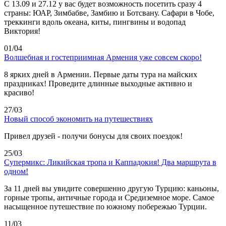
C 13.09 и 27.12 у вас будет возможность посетить сразу 4
страны: ЮАР, Зимбабве, Замбию и Ботсвану. Сафари в Чобе,
треккинги вдоль океана, киты, пингвины и водопад
Виктория!
01/04
Волшебная и гостеприимная Армения уже совсем скоро!
8 ярких дней в Армении. Первые даты тура на майских
праздниках! Проведите длинные выходные активно и
красиво!
27/03
Новый способ экономить на путешествиях
Привел друзей - получи бонусы для своих поездок!
25/03
Супермикс: Ликийская тропа и Каппадокия! Два маршрута в
одном!
За 11 дней вы увидите совершенно другую Турцию: каньоны,
горные тропы, античные города и Средиземное море. Самое
насыщенное путешествие по южному побережью Турции.
11/03