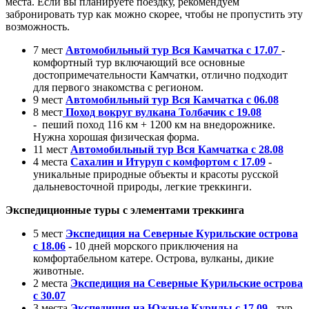
места. Если вы планируете поездку, рекомендуем
забронировать тур как можно скорее, чтобы не пропустить эту
возможность.
7 мест
Автомобильный тур Вся Камчатка с 17.07
-
комфортный тур включающий все основные
достопримечательности Камчатки, отлично подходит
для первого знакомства с регионом.
9 мест
Автомобильный тур Вся Камчатка с 06.08
8 мест
Поход вокруг вулкана Толбачик с 19.08
- пеший поход 116 км + 1200 км на внедорожнике.
Нужна хорошая физическая форма.
11 мест
А
втомобильный тур Вся Камчатка с 28.08
4 места
Сахалин и Итуруп с комфортом с 17.09
-
уникальные природные объекты и красоты русской
дальневосточной природы, легкие треккинги.
Экспедиционные туры с элементами треккинга
5 мест
Экспедиция на Северные Курильские острова
с 18.06
-
10 дней морского приключения на
комфортабельном катере. Острова, вулканы, дикие
животные.
2 места
Экспедиция на Северные Курильские острова
с 30.07
3 места
Экспедиция на Южные Курилы с 17.09
- тур-