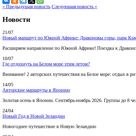
« Предыдущая новость
Следующая новость »
Новости
21/07
Новый маршрут по Южной Африке: Драконовы горы, парк Крю
Расширяем направление по Южной Африке! Поездка к Драконо
10/07
Где отдохнуть на Белом море этим летом?
Внимание! 2 авторских путешествия на Белое море: отдых в ри
14/05
Авторские маршруты в Японию
Золотая осень в Японии. Сентябрь-ноябрь 2026. Группы до 8 ч
24/04
Новый Год в Новой Зеландии
Новогоднее путешествие в Новую Зеландию