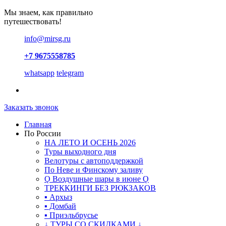
Мы знаем, как правильно
путешествовать!
info@mirsg.ru
+7 9675558785
whatsapp
telegram
Заказать звонок
Главная
По России
НА ЛЕТО И ОСЕНЬ 2026
Туры выходного дня
Велотуры с автоподдержкой
По Неве и Финскому заливу
Ǫ Воздушные шары в июне Ǫ
ТРЕККИНГИ БЕЗ РЮКЗАКОВ
▪ Архыз
▪ Домбай
▪ Приэльбрусье
↓ ТУРЫ СО СКИДКАМИ ↓