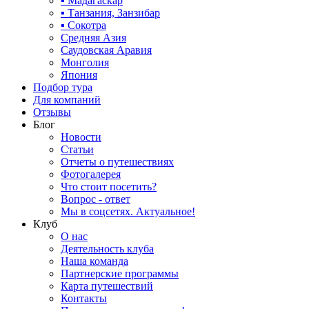
▪ Мадагаскар
▪ Танзания, Занзибар
▪ Сокотра
Средняя Азия
Саудовская Аравия
Монголия
Япония
Подбор тура
Для компаний
Отзывы
Блог
Новости
Статьи
Отчеты о путешествиях
Фотогалерея
Что стоит посетить?
Вопрос - ответ
Мы в соцсетях. Актуальное!
Клуб
О нас
Деятельность клуба
Наша команда
Партнерские программы
Карта путешествий
Контакты