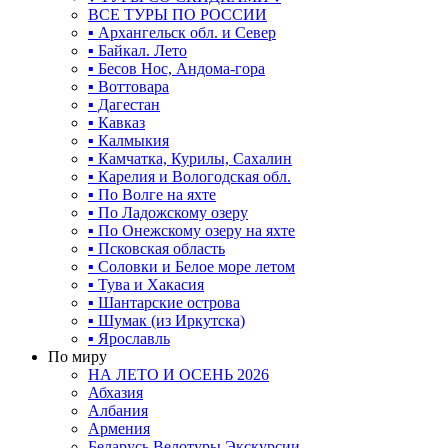
ВСЕ ТУРЫ ПО РОССИИ
▪ Архангельск обл. и Север
▪ Байкал. Лето
▪ Бесов Нос, Андома-гора
▪ Воттовара
▪ Дагестан
▪ Кавказ
▪ Калмыкия
▪ Камчатка, Курилы, Сахалин
▪ Карелия и Вологодская обл.
▪ По Волге на яхте
▪ По Ладожскому озеру
▪ По Онежскому озеру на яхте
▪ Псковская область
▪ Соловки и Белое море летом
▪ Тува и Хакасия
▪ Шантарские острова
▪ Шумак (из Иркутска)
▪ Ярославль
По миру
НА ЛЕТО И ОСЕНЬ 2026
Абхазия
Албания
Армения
Беларусь Велотуры Экскурсии