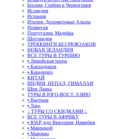
Босния, Сербия и Черногория
Исландия
Испания
Италия. Доломитовые Альпы
Норвегия
Португалия. Мадейра
Шотландия
ТРЕККИНГИ БЕЗ РЮКЗАКОВ
НОВАЯ ЗЕЛАНДИЯ
ВСЕ ТУРЫ В ТУРЦИЮ
▪ Ликийская тропа
▪ Каппадокия
▪ Карадениз
КИТАЙ
ИНДИЯ, НЕПАЛ, ГИМАЛАИ
Шри Ланка
ТУРЫ В ЮГО-ВОСТ. АЗИЮ
▪ Вьетнам
▪ Лаос
↓ ТУРЫ СО СКИДКАМИ ↓
ВСЕ ТУРЫ В АФРИКУ
▪ ЮАР, вдп Виктория, Намибия
▪ Маврикий
▪ Марокко