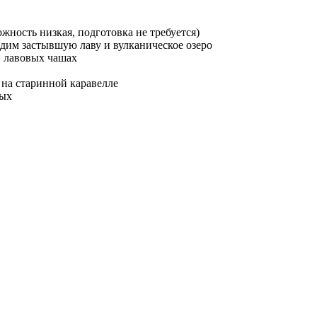
жность низкая, подготовка не требуется)
дим застывшую лаву и вулканическое озеро
в лавовых чашах
 на старинной каравелле
мых