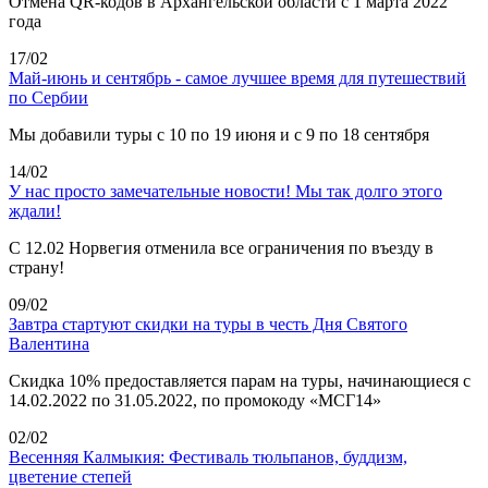
Отмена QR-кодов в Архангельской области с 1 марта 2022
года
17/02
Май-июнь и сентябрь - самое лучшее время для путешествий
по Сербии
Мы добавили туры с 10 по 19 июня и с 9 по 18 сентября
14/02
У нас просто замечательные новости! Мы так долго этого
ждали!
С 12.02 Норвегия отменила все ограничения по въезду в
страну!
09/02
Завтра стартуют скидки на туры в честь Дня Святого
Валентина
Скидка 10% предоставляется парам на туры, начинающиеся с
14.02.2022 по 31.05.2022, по промокоду «МСГ14»
02/02
Весенняя Калмыкия: Фестиваль тюльпанов, буддизм,
цветение степей