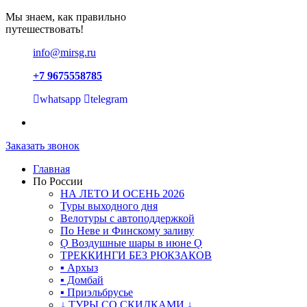
Мы знаем, как правильно
путешествовать!
info@mirsg.ru
+7 9675558785
whatsapp
telegram
Заказать звонок
Главная
По России
НА ЛЕТО И ОСЕНЬ 2026
Туры выходного дня
Велотуры с автоподдержкой
По Неве и Финскому заливу
Ǫ Воздушные шары в июне Ǫ
ТРЕККИНГИ БЕЗ РЮКЗАКОВ
▪ Архыз
▪ Домбай
▪ Приэльбрусье
↓ ТУРЫ СО СКИДКАМИ ↓