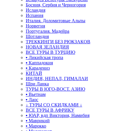
Босния, Сербия и Черногория
Исландия
Испания
Италия. Доломитовые Альпы
Норвегия
Португалия. Мадейра
Шотландия
ТРЕККИНГИ БЕЗ РЮКЗАКОВ
НОВАЯ ЗЕЛАНДИЯ
ВСЕ ТУРЫ В ТУРЦИЮ
▪ Ликийская тропа
▪ Каппадокия
▪ Карадениз
КИТАЙ
ИНДИЯ, НЕПАЛ, ГИМАЛАИ
Шри Ланка
ТУРЫ В ЮГО-ВОСТ. АЗИЮ
▪ Вьетнам
▪ Лаос
↓ ТУРЫ СО СКИДКАМИ ↓
ВСЕ ТУРЫ В АФРИКУ
▪ ЮАР, вдп Виктория, Намибия
▪ Маврикий
▪ Марокко