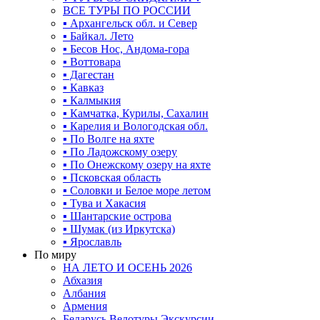
ВСЕ ТУРЫ ПО РОССИИ
▪ Архангельск обл. и Север
▪ Байкал. Лето
▪ Бесов Нос, Андома-гора
▪ Воттовара
▪ Дагестан
▪ Кавказ
▪ Калмыкия
▪ Камчатка, Курилы, Сахалин
▪ Карелия и Вологодская обл.
▪ По Волге на яхте
▪ По Ладожскому озеру
▪ По Онежскому озеру на яхте
▪ Псковская область
▪ Соловки и Белое море летом
▪ Тува и Хакасия
▪ Шантарские острова
▪ Шумак (из Иркутска)
▪ Ярославль
По миру
НА ЛЕТО И ОСЕНЬ 2026
Абхазия
Албания
Армения
Беларусь Велотуры Экскурсии