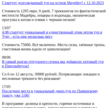
Стартует долгожданный тур на остров Мадейру! с 12.10.2023
Стоимость 1295 евро, 9 дней, 7 треккингов по фантастической
местности Мадейры, пещеры и водопады, океаническая
прогулка к китам и пляжи с черным песком!
13/07
4.08 стартует уникальный и единственный этим летом тур в
Туву - есть еще несколько мест
Стоимость 75600, Всё включено. Места силы, таёжные тропы,
счастливая жизнь вдали от цивилизации!
08/06
В самый разгар отпускного сезона мы добавили хитовый тур
в Приэльбрусье!
Со 6 по 12 августа, 39900 рублей. Потрясающие локации и
несложные трекинги без рюкзаков!
17/05
Последние места в уникальный джип-тур по Памирскому
тракту, уже 3.06!
В программе: долины и крепости, горячие источники и
живописные горные озера, легкие треккинги и перевалы