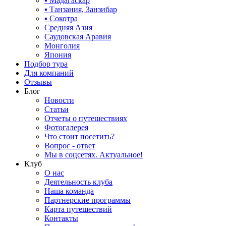
▪ Мадагаскар
▪ Танзания, Занзибар
▪ Сокотра
Средняя Азия
Саудовская Аравия
Монголия
Япония
Подбор тура
Для компаний
Отзывы
Блог
Новости
Статьи
Отчеты о путешествиях
Фотогалерея
Что стоит посетить?
Вопрос - ответ
Мы в соцсетях. Актуальное!
Клуб
О нас
Деятельность клуба
Наша команда
Партнерские программы
Карта путешествий
Контакты