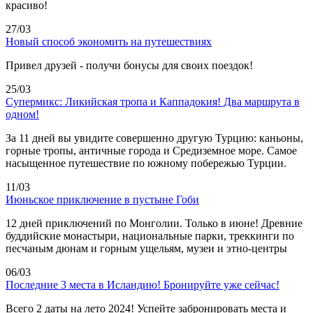
красиво!
27/03
Новый способ экономить на путешествиях
Привел друзей - получи бонусы для своих поездок!
25/03
Супермикс: Ликийская тропа и Каппадокия! Два маршрута в
одном!
За 11 дней вы увидите совершенно другую Турцию: каньоны,
горные тропы, античные города и Средиземное море. Самое
насыщенное путешествие по южному побережью Турции.
11/03
Июньское приключение в пустыне Гоби
12 дней приключений по Монголии. Только в июне! Древние
буддийские монастыри, национальные парки, треккинги по
песчаным дюнам и горным ущельям, музеи и этно-центры
06/03
Последние 3 места в Исландию! Бронируйте уже сейчас!
Всего 2 даты на лето 2024! Успейте забронировать места и