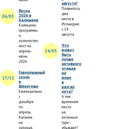
августе!
Появилось
Весна
два
2026 в
06/03
места в
Калмыкии
Исландию
Калмыкия,
с 14
программы
августа
и
количество
Что
мест на
может
24/05
апрель-
быть
июнь
лучше
2026
активного
отдыха
Горнолыжный
на
сезон
море
17/11
в
в
Шерегеше
разгар
лета?
Еженедельно
с
А тем
декабря
временем
по
места
апрель.
на
Катание
яхтенные
на
туры
склонах,
убывают!