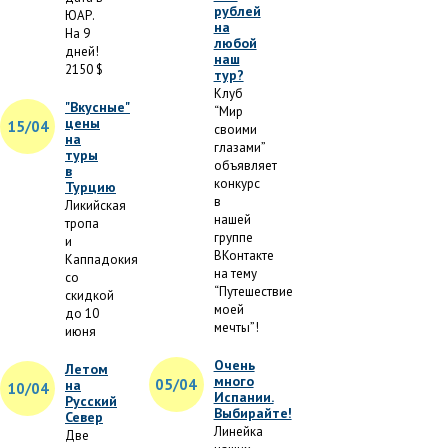
рублей
ЮАР.
на
На 9
любой
дней!
наш
2150 $
тур?
Клуб
"Вкусные"
“Мир
цены
15/04
своими
на
глазами”
туры
объявляет
в
конкурс
Турцию
в
Ликийская
нашей
тропа
группе
и
ВКонтакте
Каппадокия
на тему
со
“Путешествие
скидкой
моей
до 10
мечты”!
июня
Очень
Летом
много
05/04
на
10/04
Испании.
Русский
Выбирайте!
Север
Линейка
Две