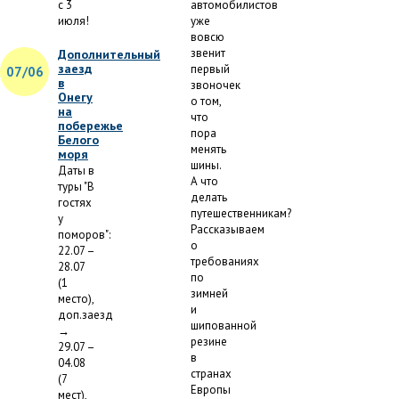
с 3
автомобилистов
июля!
уже
вовсю
звенит
Дополнительный
заезд
первый
07/06
в
звоночек
Онегу
о том,
на
что
побережье
пора
Белого
менять
моря
шины.
Даты в
А что
туры "В
делать
гостях
путешественникам?
у
Рассказываем
поморов":
о
22.07 –
требованиях
28.07
по
(1
зимней
место),
и
доп.заезд
шипованной
→
резине
29.07 –
в
04.08
странах
(7
Европы
мест),