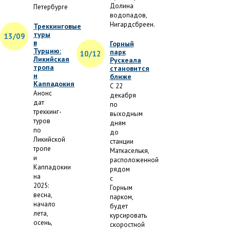
Долина
Петербурге
водопадов,
Нигардсбреен.
Треккинговые
туры
13/09
в
Горный
Турцию:
парк
10/12
Ликийская
Рускеала
тропа
становится
и
ближе
Каппадокия
С 22
Анонс
декабря
дат
по
треккинг-
выходным
туров
дням
по
до
Ликийской
станции
тропе
Маткаселькя,
и
расположенной
Каппадокии
рядом
на
с
2025:
Горным
весна,
парком,
начало
будет
лета,
курсировать
осень,
скоростной