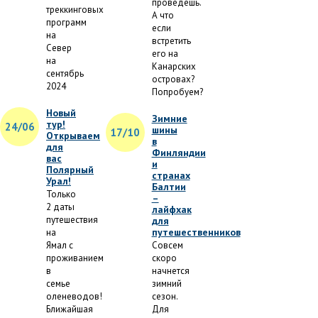
проведешь.
треккинговых
А что
программ
если
на
встретить
Север
его на
на
Канарских
сентябрь
островах?
2024
Попробуем?
Новый
Зимние
тур!
24/06
шины
17/10
Открываем
в
для
Финляндии
вас
и
Полярный
странах
Урал!
Балтии
Только
–
2 даты
лайфхак
путешествия
для
путешественников
на
Ямал с
Совсем
проживанием
скоро
в
начнется
семье
зимний
оленеводов!
сезон.
Ближайшая
Для