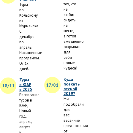
тех, кто
Туры
не
по
любит
Кольскому
сидеть
из
на
Мурманска.
месте,
С
а готов
декабря
ежедневно
по
открывать
апрель.
для
Насыщенные
себя
программы.
новые
От 3х
чудеса!
дней.
Куда
Туры
поехать
в ЮАР
17/01
18/11
весной
в 2025
2019?
Расписание
Мы
туров в
подобрали
ЮАР,
для
Новый
вас
год,
весенние
апрель,
предложения
август
от
и