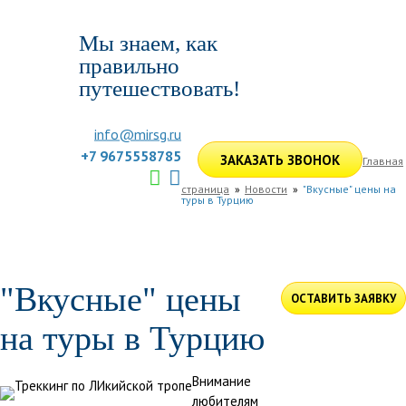
Мы знаем, как
правильно
путешествовать!
info@mirsg.ru
+7 9675558785
ЗАКАЗАТЬ ЗВОНОК
Главная
страница
Новости
"Вкусные" цены на
туры в Турцию
ГЛАВНАЯ
ПО РОССИИ
ПО МИРУ
ПОДБОР ТУРА
ДЛЯ КОМПАНИЙ
ОТЗЫВЫ
БЛОГ
КЛУБ
УСЛУГИ
"Вкусные" цены
ОСТАВИТЬ ЗАЯВКУ
на туры в Турцию
Внимание
любителям