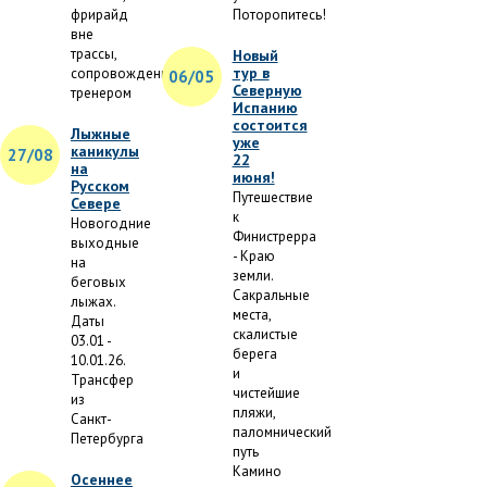
фрирайд
Поторопитесь!
вне
трассы,
Новый
тур в
сопровождение
06/05
Северную
тренером
Испанию
состоится
Лыжные
уже
каникулы
27/08
22
на
июня!
Русском
Путешествие
Севере
к
Новогодние
Финистрерра
выходные
- Краю
на
земли.
беговых
Сакральные
лыжах.
места,
Даты
скалистые
03.01 -
берега
10.01.26.
и
Трансфер
чистейшие
из
пляжи,
Санкт-
паломнический
Петербурга
путь
Камино
Осеннее