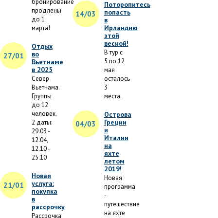
бронирование
Поторопитесь
продлены
попасть
14/03
до 1
в
Ирландию
марта!
этой
весной!
Отдых
В тур с
во
27/01
5 по 12
Вьетнаме
в 2025
мая
Север
осталось
Вьетнама.
3
Группы
места.
до 12
человек.
Острова
Греции
2 даты:
04/03
и
29.03 -
Италии
12.04,
на
12.10 -
яхте
25.10
летом
2019!
Новая
Новая
услуга:
21/01
программа
покупка
-
в
путешествие
рассрочку
на яхте
Рассрочка