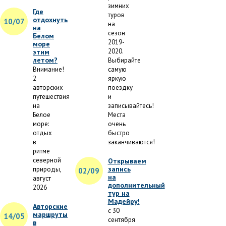
зимних
Где
туров
отдохнуть
10/07
на
на
сезон
Белом
2019-
море
2020.
этим
летом?
Выбирайте
Внимание!
самую
2
яркую
авторских
поездку
путешествия
и
на
записывайтесь!
Белое
Места
море:
очень
отдых
быстро
в
заканчиваются!
ритме
северной
Открываем
запись
природы,
02/09
на
август
дополнительный
2026
тур на
Мадейру!
Авторские
с 30
маршруты
14/05
сентября
в