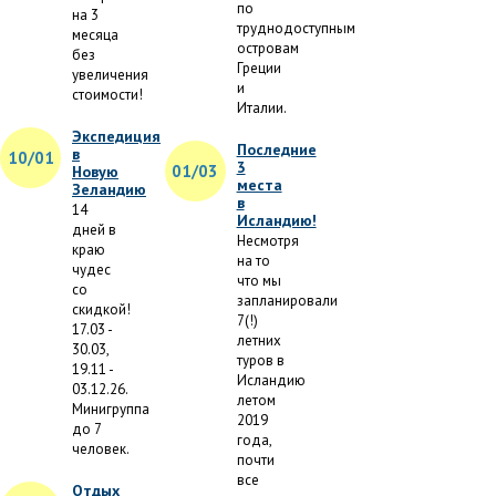
по
на 3
труднодоступным
месяца
островам
без
Греции
увеличения
и
стоимости!
Италии.
Экспедиция
Последние
в
10/01
3
01/03
Новую
места
Зеландию
в
14
Исландию!
дней в
Несмотря
краю
на то
чудес
что мы
со
запланировали
скидкой!
7(!)
17.03 -
летних
30.03,
туров в
19.11 -
Исландию
03.12.26.
летом
Минигруппа
2019
до 7
года,
человек.
почти
все
Отдых