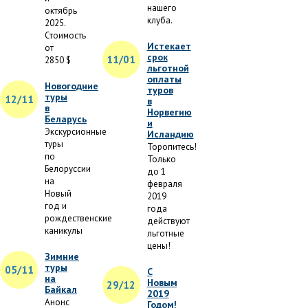
нашего
октябрь
клуба.
2025.
Стоимость
Истекает
от
срок
11/01
2850 $
льготной
оплаты
Новогодние
туров
туры
12/11
в
в
Норвегию
Беларусь
и
Экскурсионные
Исландию
туры
Торопитесь!
по
Только
Белоруссии
до 1
на
февраля
Новый
2019
год и
года
рождественские
действуют
каникулы
льготные
цены!
Зимние
туры
05/11
С
на
Новым
29/12
Байкал
2019
Анонс
Годом!