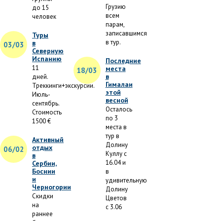
Грузию
до 15
всем
человек
парам,
записавшимся
Туры
в тур.
в
03/03
Северную
Испанию
Последние
11
места
18/03
в
дней.
Гималаи
Треккинги+экскурсии.
этой
Июль-
весной
сентябрь.
Осталось
Стоимость
по 3
1500 €
места в
тур в
Активный
Долину
отдых
06/02
Куллу с
в
16.04 и
Сербии,
Боснии
в
и
удивительную
Черногории
Долину
Скидки
Цветов
на
с 3.06
раннее