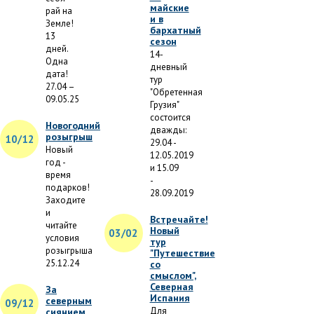
майские
рай на
и в
Земле!
бархатный
13
сезон
дней.
14-
Одна
дневный
дата!
тур
27.04 –
"Обретенная
09.05.25
Грузия"
состоится
Новогодний
дважды:
розыгрыш
10/12
29.04 -
Новый
12.05.2019
год -
и 15.09
время
-
подарков!
28.09.2019
Заходите
и
Встречайте!
читайте
Новый
03/02
условия
тур
розыгрыша
"Путешествие
25.12.24
со
смыслом",
Северная
За
Испания
северным
09/12
Для
сиянием