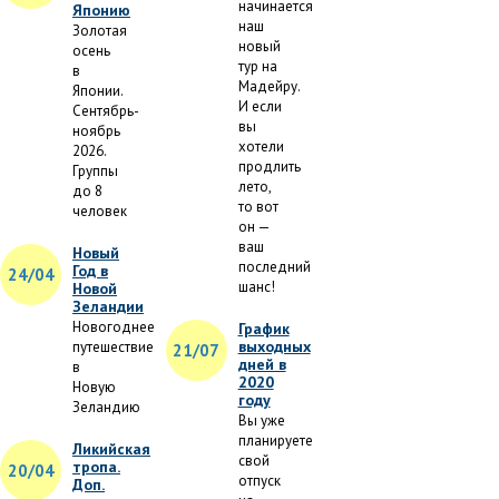
начинается
Японию
наш
Золотая
новый
осень
тур на
в
Мадейру.
Японии.
И если
Сентябрь-
вы
ноябрь
хотели
2026.
продлить
Группы
лето,
до 8
то вот
человек
он —
ваш
Новый
последний
Год в
24/04
шанс!
Новой
Зеландии
Новогоднее
График
выходных
путешествие
21/07
дней в
в
2020
Новую
году
Зеландию
Вы уже
планируете
Ликийская
свой
тропа.
20/04
отпуск
Доп.