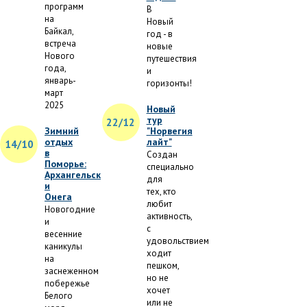
программ
В
на
Новый
Байкал,
год - в
встреча
новые
Нового
путешествия
года,
и
январь-
горизонты!
март
2025
Новый
тур
22/12
Зимний
"Норвегия
отдых
лайт"
14/10
в
Создан
Поморье:
специально
Архангельск
для
и
тех, кто
Онега
любит
Новогодние
активность,
и
с
весенние
удовольствием
каникулы
ходит
на
пешком,
заснеженном
но не
побережье
хочет
Белого
или не