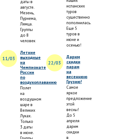
наших
даты в
испанских
августе.
туров
Мезень,
существенно
Пурнема,
пополнилась.
Лямца.
Еще 5
Группы
туров в
до 8
июне и
человек
осенью!
Летние
Дарим
выходные
11/03
скидки
на
22/03
парам
Чемпионате
на
России
весеннюю
по
Грузию!
воздухоплаванию
Самое
Полет
яркое
на
предложение
воздушном
этой
шаре в
весны!
Великих
До 5
Луках.
апреля
Только
дарим
3 даты
скидки
в июне.
в
Группы