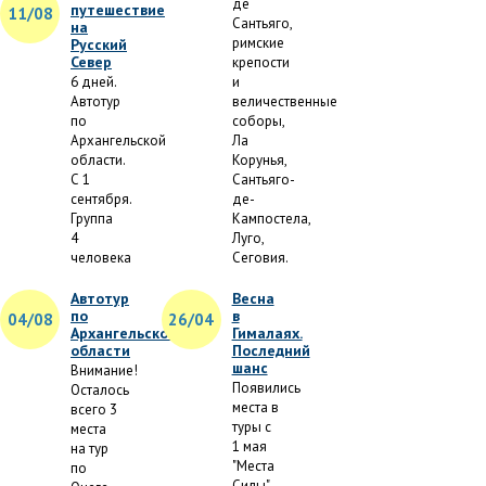
де
путешествие
11/08
Сантьяго,
на
римские
Русский
Север
крепости
6 дней.
и
Автотур
величественные
по
соборы,
Архангельской
Ла
области.
Корунья,
С 1
Сантьяго-
сентября.
де-
Группа
Кампостела,
4
Луго,
человека
Сеговия.
Автотур
Весна
по
в
04/08
26/04
Архангельской
Гималаях.
области
Последний
шанс
Внимание!
Появились
Осталось
места в
всего 3
туры с
места
1 мая
на тур
"Места
по
Силы"