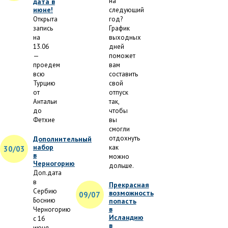
на
дата в
июне!
следующий
Открыта
год?
запись
График
на
выходных
13.06
дней
—
поможет
проедем
вам
всю
составить
Турцию
свой
от
отпуск
Антальи
так,
до
чтобы
Фетхие
вы
смогли
отдохнуть
Дополнительный
набор
как
30/03
в
можно
Черногорию
дольше.
Доп.дата
в
Прекрасная
Сербию
возможность
09/07
Боснию
попасть
в
Черногорию
Исландию
с 16
в
июня