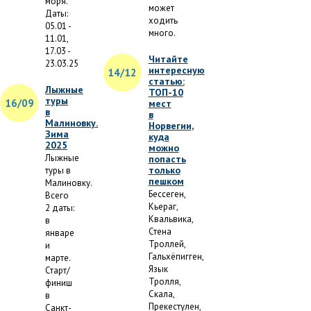
моря.
может
Даты:
ходить
05.01 -
много.
11.01,
17.03 -
Читайте
23.03.25
интересную
14/12
статью:
Лыжные
ТОП-10
туры
16/09
мест
в
в
Малиновку.
Норвегии,
Зима
куда
2025
можно
Лыжные
попасть
только
туры в
пешком
Малиновку.
Бессеген,
Всего
Кьераг,
2 даты:
Квальвика,
в
Стена
январе
Троллей,
и
Гальхёпигген,
марте.
Язык
Старт/
Тролля,
финиш
Скала,
в
Прекестулен,
Санкт-