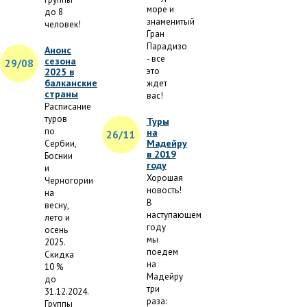
море и
до 8
знаменитый
человек!
Гран
Парадизо
Анонс
- все
сезона
29/08
это
2025 в
балканские
ждет
страны
вас!
Расписание
туров
Туры
по
на
26/11
Мадейру
Сербии,
в 2019
Боснии
году
и
Хорошая
Черногории
новость!
на
В
весну,
наступающем
лето и
году
осень
мы
2025.
поедем
Скидка
на
10 %
Мадейру
до
три
31.12.2024.
раза:
Группы