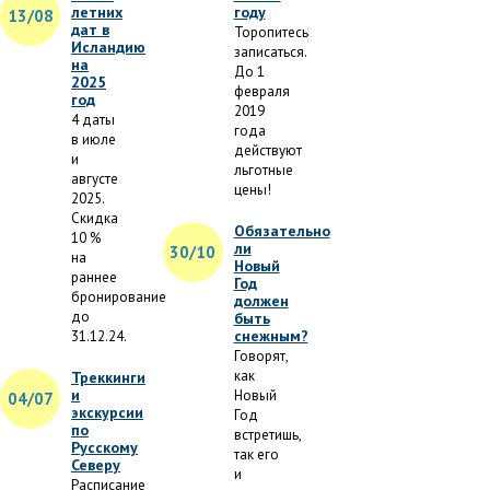
летних
году
13/08
дат в
Торопитесь
Исландию
записаться.
на
До 1
2025
февраля
год
2019
4 даты
года
в июле
действуют
и
льготные
августе
цены!
2025.
Скидка
Обязательно
10 %
ли
30/10
на
Новый
раннее
Год
бронирование
должен
до
быть
снежным?
31.12.24.
Говорят,
как
Треккинги
и
Новый
04/07
экскурсии
Год
по
встретишь,
Русскому
так его
Северу
и
Расписание