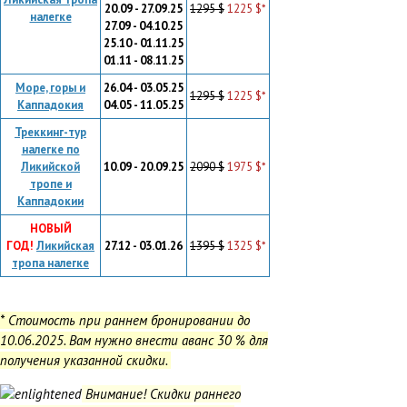
20.09 - 27.09.25
1295 $
1225 $*
налегке
27.09 - 04.10.25
25.10 - 01.11.25
01.11 - 08.11.25
Море, горы и
26.04 - 03.05.25
1295 $
1225 $*
Каппадокия
04.05 - 11.05.25
Треккинг-тур
налегке по
Ликийской
10.09 - 20.09.25
2090 $
1975 $*
тропе и
Каппадокии
НОВЫЙ
ГОД!
Ликийская
27.12 - 03.01.26
1395 $
1325 $*
тропа налегке
* Стоимость при раннем бронировании до
10.06.2025. Вам нужно внести аванс 30 % для
получения указанной скидки.
Внимание! Скидки раннего