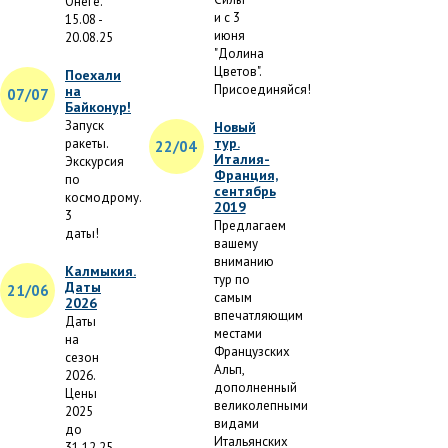
Онеге.
и с 3
15.08 -
июня
20.08.25
"Долина
Цветов".
Поехали
Присоединяйся!
на
07/07
Байконур!
Запуск
Новый
тур.
ракеты.
22/04
Италия-
Экскурсия
Франция,
по
сентябрь
космодрому.
2019
3
Предлагаем
даты!
вашему
вниманию
Калмыкия.
тур по
Даты
21/06
самым
2026
впечатляющим
Даты
местами
на
Французских
сезон
Альп,
2026.
дополненный
Цены
великолепными
2025
видами
до
Итальянских
31.12.25.