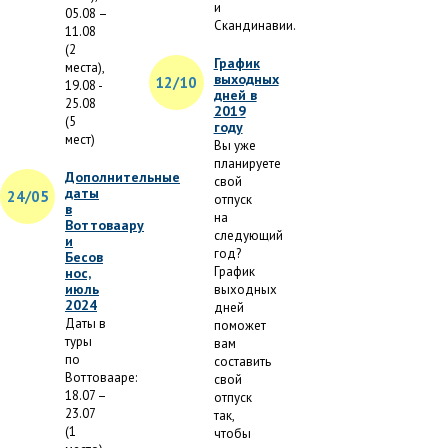
и
05.08 –
Скандинавии.
11.08
(2
График
места),
выходных
12/10
19.08 -
дней в
25.08
2019
(5
году
мест)
Вы уже
планируете
Дополнительные
свой
даты
24/05
отпуск
в
на
Воттоваару
следующий
и
год?
Бесов
График
нос,
июль
выходных
2024
дней
Даты в
поможет
туры
вам
по
составить
Воттовааре:
свой
18.07 –
отпуск
23.07
так,
(1
чтобы