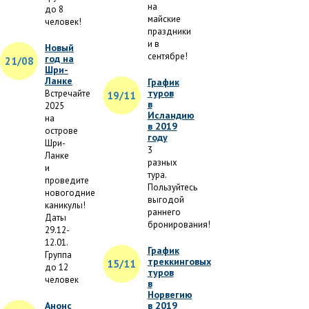
на
до 8
майские
человек!
праздники
и в
Новый
сентябре!
год на
21/08
Шри-
Ланке
График
туров
Встречайте
19/11
в
2025
Исландию
на
в 2019
острове
году
Шри-
3
Ланке
разных
и
тура.
проведите
Пользуйтесь
новогодние
выгодой
каникулы!
раннего
Даты
бронирования!
29.12-
12.01.
График
Группа
треккинговых
15/11
до 12
туров
человек
в
Норвегию
Анонс
в 2019