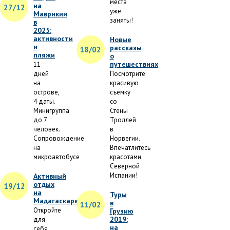
места
на
27/12
уже
Маврикии
заняты!
в
2025:
активности
Новые
и
рассказы
18/02
пляжи
о
путешествиях
11
дней
Посмотрите
на
красивую
острове,
съемку
4 даты.
со
Минигруппа
Стены
до 7
Троллей
человек.
в
Сопровождение
Норвегии.
на
Впечатлитесь
микроавтобусе
красотами
Северной
Испании!
Активный
отдых
19/12
на
Туры
Мадагаскаре
в
11/02
Откройте
Грузию
2019:
для
на
себя