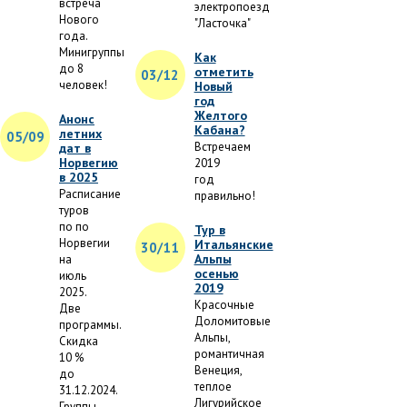
встреча
электропоезд
Нового
"Ласточка"
года.
Минигруппы
Как
до 8
отметить
03/12
человек!
Новый
год
Желтого
Анонс
Кабана?
летних
05/09
Встречаем
дат в
Норвегию
2019
в 2025
год
Расписание
правильно!
туров
по по
Тур в
Норвегии
Итальянские
30/11
Альпы
на
осенью
июль
2019
2025.
Красочные
Две
Доломитовые
программы.
Альпы,
Скидка
романтичная
10 %
Венеция,
до
теплое
31.12.2024.
Лигурийское
Группы