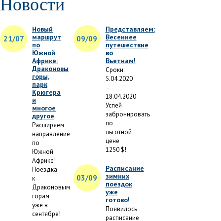
Новости
Новый
Представляем:
маршрут
Весеннее
21/07
09/09
по
путешествие
Южной
во
Африке:
Вьетнам!
Драконовы
Сроки:
горы,
5.04.2020
парк
–
Крюгера
18.04.2020
и
Успей
многое
забронировать
другое
по
Расширяем
льготной
направление
цене
по
1250 $!
Южной
Африке!
Расписание
Поездка
зимних
03/09
к
поездок
Драконовым
уже
горам
готово!
уже в
Появилось
сентябре!
расписание