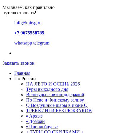
Мы знаем, как правильно
путешествовать!
info@mirsg.ru
+7 9675558785
whatsapp
telegram
Заказать звонок
Главная
По России
НА ЛЕТО И ОСЕНЬ 2026
Туры выходного дня
Велотуры с автоподдержкой
По Неве и Финскому заливу
Ǫ Воздушные шары в июне Ǫ
ТРЕККИНГИ БЕЗ РЮКЗАКОВ
▪ Архыз
▪ Домбай
▪ Приэльбрусье
↓ ТУРЫ СО СКИДКАМИ ↓