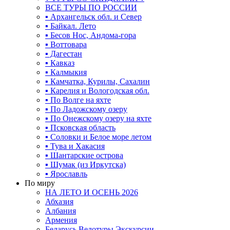
ВСЕ ТУРЫ ПО РОССИИ
▪ Архангельск обл. и Север
▪ Байкал. Лето
▪ Бесов Нос, Андома-гора
▪ Воттовара
▪ Дагестан
▪ Кавказ
▪ Калмыкия
▪ Камчатка, Курилы, Сахалин
▪ Карелия и Вологодская обл.
▪ По Волге на яхте
▪ По Ладожскому озеру
▪ По Онежскому озеру на яхте
▪ Псковская область
▪ Соловки и Белое море летом
▪ Тува и Хакасия
▪ Шантарские острова
▪ Шумак (из Иркутска)
▪ Ярославль
По миру
НА ЛЕТО И ОСЕНЬ 2026
Абхазия
Албания
Армения
Беларусь Велотуры Экскурсии