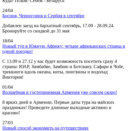
Куда? Псков- Себеж - Беларусь
24/04
Босния, Черногория и Сербия в сентябре
Добавлен заезд на бархатный сентябрь, 17.09 - 28.09.24.
Бронируйте со скидкой до 31 мая
18/04
Новый тур в Южную Африку: четыре африканских страны в
одной поездке!
C 13.09 и 27.12 у вас будет возможность посетить сразу 4
страны: ЮАР, Зимбабве, Замбию и Ботсвану. Сафари в Чобе,
треккинги вдоль океана, киты, пингвины и водопад
Виктория!
01/04
Волшебная и гостеприимная Армения уже совсем скоро!
8 ярких дней в Армении. Первые даты тура на майских
праздниках! Проведите длинные выходные активно и
красиво!
27/03
Новый способ экономить на путешествиях