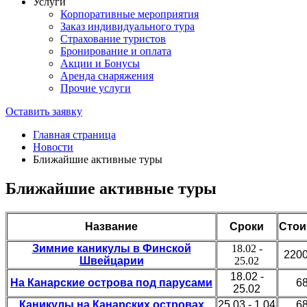
Услуги
Корпоративные мероприятия
Заказ индивидуального тура
Страхование туристов
Бронирование и оплата
Акции и Бонусы
Аренда снаряжения
Прочие услуги
Оставить заявку
Главная страница
Новости
Ближайшие активные туры
Ближайшие активные туры
Название
Сроки
Стои
Зимние каникулы в Финской
18.02 -
2200
Швейцарии
25.02
18.02 -
На Канарские острова под парусами
68
25.02
Каникулы на Канарских островах
25.03 - 1.04
68