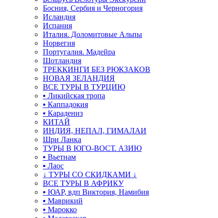
Босния, Сербия и Черногория
Исландия
Испания
Италия. Доломитовые Альпы
Норвегия
Португалия. Мадейра
Шотландия
ТРЕККИНГИ БЕЗ РЮКЗАКОВ
НОВАЯ ЗЕЛАНДИЯ
ВСЕ ТУРЫ В ТУРЦИЮ
▪ Ликийская тропа
▪ Каппадокия
▪ Карадениз
КИТАЙ
ИНДИЯ, НЕПАЛ, ГИМАЛАИ
Шри Ланка
ТУРЫ В ЮГО-ВОСТ. АЗИЮ
▪ Вьетнам
▪ Лаос
↓ ТУРЫ СО СКИДКАМИ ↓
ВСЕ ТУРЫ В АФРИКУ
▪ ЮАР, вдп Виктория, Намибия
▪ Маврикий
▪ Марокко