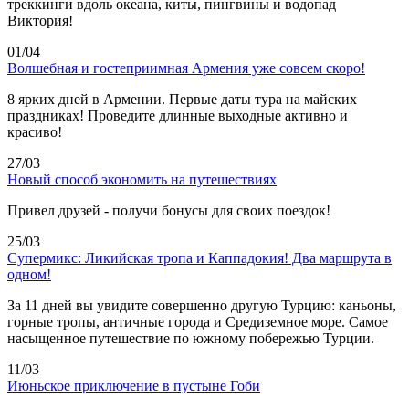
треккинги вдоль океана, киты, пингвины и водопад
Виктория!
01/04
Волшебная и гостеприимная Армения уже совсем скоро!
8 ярких дней в Армении. Первые даты тура на майских
праздниках! Проведите длинные выходные активно и
красиво!
27/03
Новый способ экономить на путешествиях
Привел друзей - получи бонусы для своих поездок!
25/03
Супермикс: Ликийская тропа и Каппадокия! Два маршрута в
одном!
За 11 дней вы увидите совершенно другую Турцию: каньоны,
горные тропы, античные города и Средиземное море. Самое
насыщенное путешествие по южному побережью Турции.
11/03
Июньское приключение в пустыне Гоби