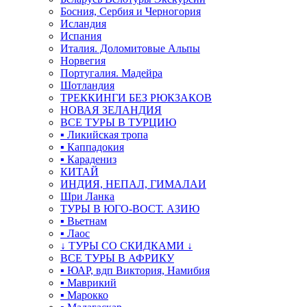
Босния, Сербия и Черногория
Исландия
Испания
Италия. Доломитовые Альпы
Норвегия
Португалия. Мадейра
Шотландия
ТРЕККИНГИ БЕЗ РЮКЗАКОВ
НОВАЯ ЗЕЛАНДИЯ
ВСЕ ТУРЫ В ТУРЦИЮ
▪ Ликийская тропа
▪ Каппадокия
▪ Карадениз
КИТАЙ
ИНДИЯ, НЕПАЛ, ГИМАЛАИ
Шри Ланка
ТУРЫ В ЮГО-ВОСТ. АЗИЮ
▪ Вьетнам
▪ Лаос
↓ ТУРЫ СО СКИДКАМИ ↓
ВСЕ ТУРЫ В АФРИКУ
▪ ЮАР, вдп Виктория, Намибия
▪ Маврикий
▪ Марокко