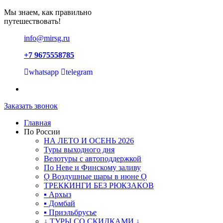
Мы знаем, как правильно
путешествовать!
info@mirsg.ru
+7 9675558785
whatsapp
telegram
Заказать звонок
Главная
По России
НА ЛЕТО И ОСЕНЬ 2026
Туры выходного дня
Велотуры с автоподдержкой
По Неве и Финскому заливу
Ǫ Воздушные шары в июне Ǫ
ТРЕККИНГИ БЕЗ РЮКЗАКОВ
▪ Архыз
▪ Домбай
▪ Приэльбрусье
↓ ТУРЫ СО СКИДКАМИ ↓