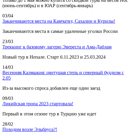
Только до 1 мая можно купить со скидкой туры на Бесов Нос
(июнь-сентябрь) и в ЮАР (сентябрь-январь)
03/04
Заканчиваются места на Камчатку, Сахалин и Курилы!
Заканчиваются места в самые удаленные уголки России
23/03
Треккинг к базовому лагерю Эвереста и Ама-Даблам
Новый тур в Непале. Старт 6.11.2023 и 25.03.2024
14/03
Весенняя Калмыкия: цветущая степь и северный буддизм с
2.05
Из-за высокого спроса добавлен еще один заезд
09/03
Ликийская тропа 2023 стартовала!
Первый в этом сезоне тур в Турцию уже идет
28/02
Походим возле Эльбруса?!