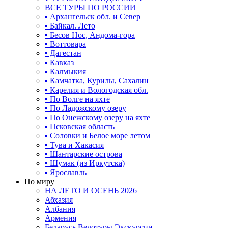
ВСЕ ТУРЫ ПО РОССИИ
▪ Архангельск обл. и Север
▪ Байкал. Лето
▪ Бесов Нос, Андома-гора
▪ Воттовара
▪ Дагестан
▪ Кавказ
▪ Калмыкия
▪ Камчатка, Курилы, Сахалин
▪ Карелия и Вологодская обл.
▪ По Волге на яхте
▪ По Ладожскому озеру
▪ По Онежскому озеру на яхте
▪ Псковская область
▪ Соловки и Белое море летом
▪ Тува и Хакасия
▪ Шантарские острова
▪ Шумак (из Иркутска)
▪ Ярославль
По миру
НА ЛЕТО И ОСЕНЬ 2026
Абхазия
Албания
Армения
Беларусь Велотуры Экскурсии