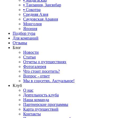
▪ Мадагаскар
▪ Танзания, Занзибар
▪ Сокотра
Средняя Азия
Саудовская Аравия
Монголия
Япония
Подбор тура
Для компаний
Отзывы
Блог
Новости
Статьи
Отчеты о путешествиях
Фотогалерея
Что стоит посетить?
Вопрос - ответ
Мы в соцсетях. Актуальное!
Клуб
О нас
Деятельность клуба
Наша команда
Партнерские программы
Карта путешествий
Контакты