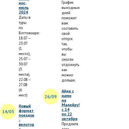
График
нос,
июль
выходных
2024
дней
Даты в
поможет
туры
вам
по
составить
Воттовааре:
свой
18.07 –
отпуск
23.07
так,
(1
чтобы
место),
вы
25.07 –
смогли
30.07
отдохнуть
(3
как
места),
можно
22.08 –
дольше.
27.08
(6
Айда с
мест)
нами
26/09
на
Мадейру!
Новый
с 14
формат
14/05
по 22
поездок
октября
-
Продлите
велотур