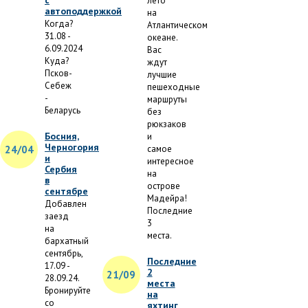
с
лето
автоподдержкой
на
Когда?
Атлантическом
31.08 -
океане.
6.09.2024
Вас
Куда?
ждут
Псков-
лучшие
Себеж
пешеходные
-
маршруты
Беларусь
без
рюкзаков
Босния,
и
Черногория
24/04
самое
и
интересное
Сербия
на
в
острове
сентябре
Мадейра!
Добавлен
Последние
заезд
3
на
места.
бархатный
сентябрь,
Последние
17.09 -
2
21/09
28.09.24.
места
Бронируйте
на
со
яхтинг