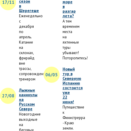
сезон
море
17/11
в
в
Шерегеше
разгар
лета?
Еженедельно
с
А тем
декабря
временем
по
места
апрель.
на
Катание
яхтенные
на
туры
склонах,
убывают!
фрирайд
Поторопитесь!
вне
трассы,
Новый
тур в
сопровождение
06/05
Северную
тренером
Испанию
состоится
Лыжные
уже
каникулы
27/08
22
на
июня!
Русском
Путешествие
Севере
к
Новогодние
Финистрерра
выходные
- Краю
на
земли.
беговых