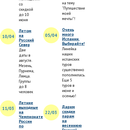
на тему
со
“Путешествие
скидкой
моей
до 10
мечты”!
июня
Очень
Летом
много
05/04
на
10/04
Испании.
Русский
Выбирайте!
Север
Линейка
Две
наших
даты в
испанских
августе.
туров
Мезень,
существенно
Пурнема,
пополнилась.
Лямца.
Еще 5
Группы
туров в
до 8
июне и
человек
осенью!
Летние
Дарим
выходные
11/03
скидки
на
22/03
парам
Чемпионате
на
России
весеннюю
по