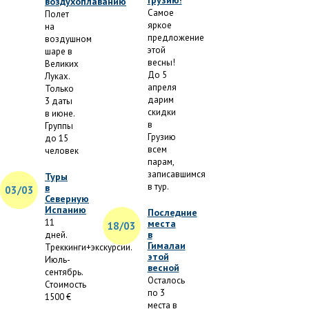
Грузию!
воздухоплаванию
Самое
Полет
яркое
на
предложение
воздушном
этой
шаре в
весны!
Великих
До 5
Луках.
апреля
Только
дарим
3 даты
скидки
в июне.
в
Группы
Грузию
до 15
всем
человек
парам,
записавшимся
Туры
в тур.
в
03/03
Северную
Испанию
Последние
11
места
18/03
в
дней.
Гималаи
Треккинги+экскурсии.
этой
Июль-
весной
сентябрь.
Осталось
Стоимость
по 3
1500 €
места в