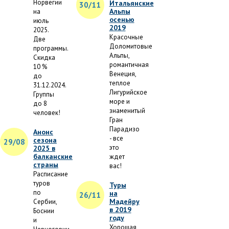
Норвегии
Итальянские
30/11
Альпы
на
осенью
июль
2019
2025.
Красочные
Две
Доломитовые
программы.
Альпы,
Скидка
романтичная
10 %
Венеция,
до
теплое
31.12.2024.
Лигурийское
Группы
море и
до 8
знаменитый
человек!
Гран
Парадизо
Анонс
- все
сезона
29/08
это
2025 в
балканские
ждет
страны
вас!
Расписание
туров
Туры
по
на
26/11
Мадейру
Сербии,
в 2019
Боснии
году
и
Хорошая