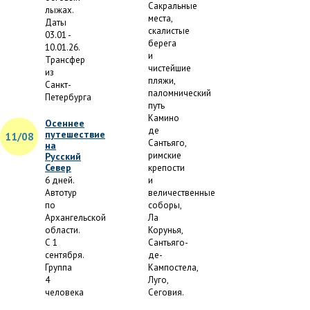
Сакральные
лыжах.
места,
Даты
скалистые
03.01 -
берега
10.01.26.
и
Трансфер
чистейшие
из
пляжи,
Санкт-
паломнический
Петербурга
путь
Камино
Осеннее
де
путешествие
11/08
Сантьяго,
на
римские
Русский
Север
крепости
6 дней.
и
Автотур
величественные
по
соборы,
Архангельской
Ла
области.
Корунья,
С 1
Сантьяго-
сентября.
де-
Группа
Кампостела,
4
Луго,
человека
Сеговия.