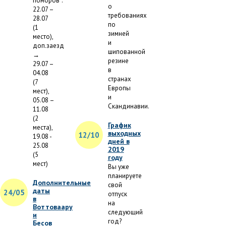
поморов":
о
22.07 –
требованиях
28.07
по
(1
зимней
место),
и
доп.заезд
шипованной
→
резине
29.07 –
в
04.08
странах
(7
Европы
мест),
и
05.08 –
Скандинавии.
11.08
(2
График
места),
выходных
12/10
19.08 -
дней в
25.08
2019
(5
году
мест)
Вы уже
планируете
Дополнительные
свой
даты
24/05
отпуск
в
на
Воттоваару
следующий
и
год?
Бесов