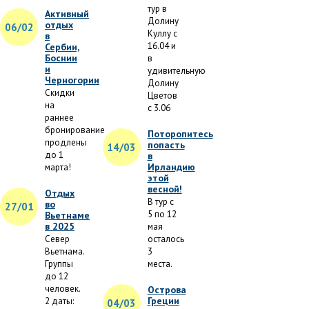
тур в
Активный
Долину
отдых
06/02
Куллу с
в
16.04 и
Сербии,
Боснии
в
и
удивительную
Черногории
Долину
Скидки
Цветов
на
с 3.06
раннее
бронирование
Поторопитесь
продлены
попасть
14/03
до 1
в
Ирландию
марта!
этой
весной!
Отдых
В тур с
во
27/01
5 по 12
Вьетнаме
в 2025
мая
Север
осталось
Вьетнама.
3
Группы
места.
до 12
человек.
Острова
Греции
2 даты:
04/03