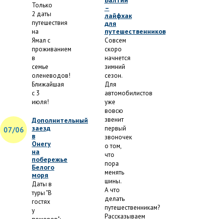
Балтии
Только
–
2 даты
лайфхак
путешествия
для
путешественников
на
Ямал с
Совсем
проживанием
скоро
в
начнется
семье
зимний
оленеводов!
сезон.
Ближайшая
Для
с 3
автомобилистов
июля!
уже
вовсю
звенит
Дополнительный
заезд
первый
07/06
в
звоночек
Онегу
о том,
на
что
побережье
пора
Белого
менять
моря
шины.
Даты в
А что
туры "В
делать
гостях
путешественникам?
у
Рассказываем