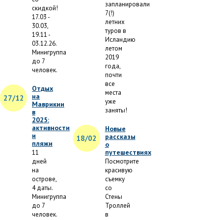
запланировали
скидкой!
7(!)
17.03 -
летних
30.03,
туров в
19.11 -
Исландию
03.12.26.
летом
Минигруппа
2019
до 7
года,
человек.
почти
все
Отдых
места
на
27/12
уже
Маврикии
заняты!
в
2025:
активности
Новые
и
рассказы
18/02
пляжи
о
путешествиях
11
дней
Посмотрите
на
красивую
острове,
съемку
4 даты.
со
Минигруппа
Стены
до 7
Троллей
человек.
в