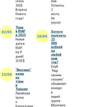
сезон
мая.
2026.
Осталось
Встреча
2
Нового
места.
года!
Не
упусти!
Туры
в ЮАР
Хотите
02/05
в 2025
получить
10/04
25
Новая
000
дата в
рублей
ЮАР.
на
На 9
любой
дней!
наш
2150 $
тур?
Клуб
"Вкусные"
“Мир
цены
15/04
своими
на
глазами”
туры
объявляет
в
конкурс
Турцию
в
Ликийская
нашей
тропа
группе
и
ВКонтакте
Каппадокия