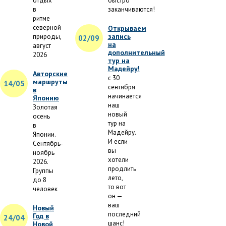
отдых
быстро
в
заканчиваются!
ритме
северной
Открываем
запись
природы,
02/09
на
август
дополнительный
2026
тур на
Мадейру!
Авторские
с 30
маршруты
14/05
сентября
в
начинается
Японию
наш
Золотая
новый
осень
тур на
в
Мадейру.
Японии.
И если
Сентябрь-
вы
ноябрь
хотели
2026.
продлить
Группы
лето,
до 8
то вот
человек
он —
ваш
Новый
последний
Год в
24/04
шанс!
Новой