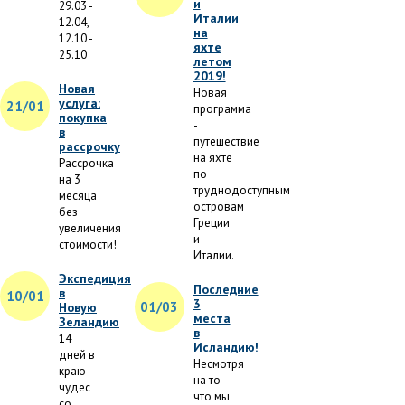
и
29.03 -
Италии
12.04,
на
12.10 -
яхте
25.10
летом
2019!
Новая
Новая
услуга:
21/01
программа
покупка
-
в
путешествие
рассрочку
на яхте
Рассрочка
по
на 3
труднодоступным
месяца
островам
без
Греции
увеличения
и
стоимости!
Италии.
Экспедиция
Последние
в
10/01
3
01/03
Новую
места
Зеландию
в
14
Исландию!
дней в
Несмотря
краю
на то
чудес
что мы
со