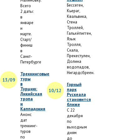
Малиновку.
Бессеген,
Всего
Кьераг,
2 даты:
Квальвика,
в
Стена
январе
Троллей,
и
Гальхёпигген,
марте.
Язык
Старт/
Тролля,
финиш
Скала,
в
Прекестулен,
Санкт-
Долина
Петербурге
водопадов,
Нигардсбреен.
Треккинговые
туры
13/09
в
Горный
Турцию:
парк
10/12
Ликийская
Рускеала
тропа
становится
и
ближе
Каппадокия
С 22
Анонс
декабря
дат
по
треккинг-
выходным
туров
дням
по
до