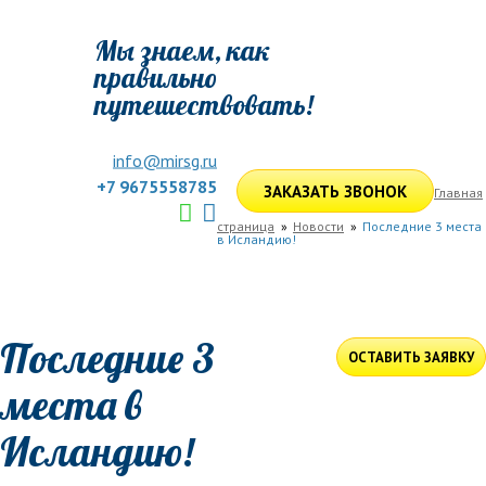
Мы знаем, как
правильно
путешествовать!
info@mirsg.ru
+7 9675558785
ЗАКАЗАТЬ ЗВОНОК
Главная
страница
Новости
Последние 3 места
в Исландию!
ГЛАВНАЯ
ПО РОССИИ
ПО МИРУ
ПОДБОР ТУРА
ДЛЯ КОМПАНИЙ
ОТЗЫВЫ
БЛОГ
КЛУБ
УСЛУГИ
Последние 3
ОСТАВИТЬ ЗАЯВКУ
места в
Исландию!