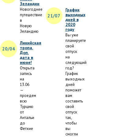
Зеландии
Новогоднее
График
выходных
путешествие
21/07
дней в
в
2020
Новую
году
Зеландию
Вы уже
планируете
Ликийская
свой
тропа.
20/04
отпуск
Доп.
на
дата в
июне!
следующий
Открыта
год?
запись
График
на
выходных
13.06
дней
—
поможет
проедем
вам
всю
составить
Турцию
свой
от
отпуск
Антальи
так,
до
чтобы
Фетхие
вы
смогли