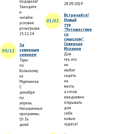
подарков!
28.09.2019
Заходите
и
Встречайте!
читайте
Новый
03/02
условия
тур
розыгрыша
"Путешествие
25.12.24
со
смыслом",
Северная
За
Испания
северным
09/12
Для
сиянием
тех, кто
Туры
не
по
любит
Кольскому
сидеть
из
на
Мурманска.
месте,
С
а готов
декабря
ежедневно
по
открывать
апрель.
для
Насыщенные
себя
программы.
новые
От 3х
чудеса!
дней.