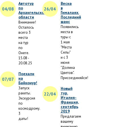
Автотур
Весна
по
в
04/08
26/04
Архангельской
Гималаях.
области
Последний
шанс
Внимание!
Появились
Осталось
места в
всего 3
туры с
места
1 мая
на тур
"Места
по
Силы"
Онеге.
и с 3
15.08 -
июня
20.08.25
"Долина
Цветов".
Поехали
Присоединяйся!
на
07/07
Байконур!
Запуск
Новый
тур.
ракеты.
22/04
Италия-
Экскурсия
Франция,
по
сентябрь
космодрому.
2019
3
Предлагаем
даты!
вашему
вниманию