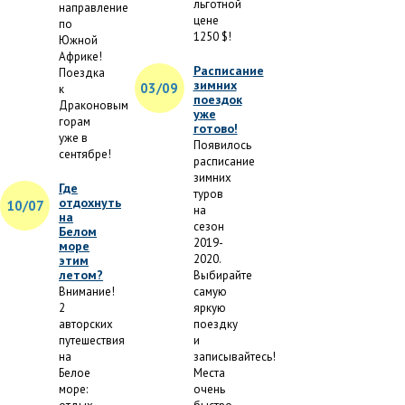
льготной
направление
цене
по
1250 $!
Южной
Африке!
Расписание
Поездка
зимних
03/09
к
поездок
Драконовым
уже
горам
готово!
уже в
Появилось
сентябре!
расписание
зимних
Где
туров
отдохнуть
10/07
на
на
сезон
Белом
2019-
море
2020.
этим
летом?
Выбирайте
Внимание!
самую
2
яркую
авторских
поездку
путешествия
и
на
записывайтесь!
Белое
Места
море:
очень