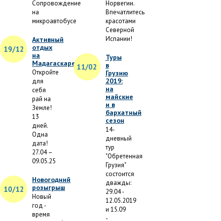
Сопровождение
Норвегии.
на
Впечатлитесь
микроавтобусе
красотами
Северной
Испании!
Активный
отдых
19/12
на
Туры
Мадагаскаре
в
11/02
Откройте
Грузию
2019:
для
на
себя
майские
рай на
и в
Земле!
бархатный
13
сезон
дней.
14-
Одна
дневный
дата!
тур
27.04 –
"Обретенная
09.05.25
Грузия"
состоится
Новогодний
дважды:
розыгрыш
10/12
29.04 -
Новый
12.05.2019
год -
и 15.09
время
-