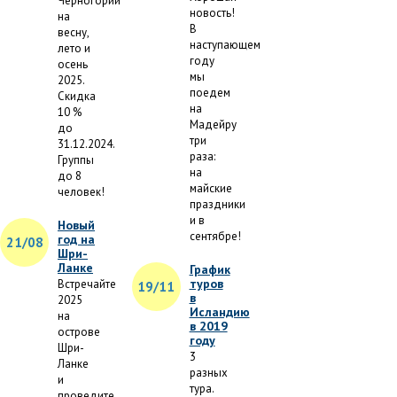
Черногории
новость!
на
В
весну,
наступающем
лето и
году
осень
мы
2025.
поедем
Скидка
на
10 %
Мадейру
до
три
31.12.2024.
раза:
Группы
на
до 8
майские
человек!
праздники
и в
Новый
сентябре!
год на
21/08
Шри-
Ланке
График
туров
Встречайте
19/11
в
2025
Исландию
на
в 2019
острове
году
Шри-
3
Ланке
разных
и
тура.
проведите