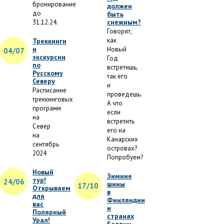
бронирование
должен
до
быть
снежным?
31.12.24.
Говорят,
как
Треккинги
и
Новый
04/07
экскурсии
Год
по
встретишь,
Русскому
так его
Северу
и
Расписание
проведешь.
треккинговых
А что
программ
если
на
встретить
Север
его на
на
Канарских
сентябрь
островах?
2024
Попробуем?
Новый
Зимние
тур!
24/06
шины
17/10
Открываем
в
для
Финляндии
вас
и
Полярный
странах
Урал!