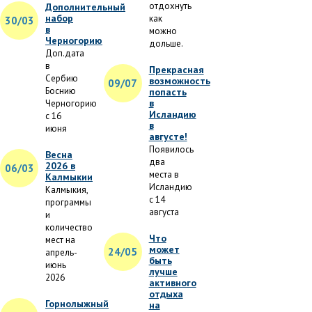
отдохнуть
Дополнительный
набор
как
30/03
в
можно
Черногорию
дольше.
Доп.дата
в
Прекрасная
Сербию
возможность
09/07
Боснию
попасть
в
Черногорию
Исландию
с 16
в
июня
августе!
Появилось
Весна
два
2026 в
06/03
места в
Калмыкии
Исландию
Калмыкия,
с 14
программы
августа
и
количество
Что
мест на
может
24/05
апрель-
быть
июнь
лучше
2026
активного
отдыха
Горнолыжный
на