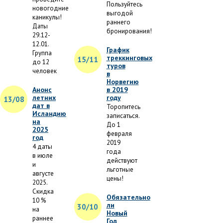
Пользуйтесь
новогодние
выгодой
каникулы!
раннего
Даты
бронирования!
29.12-
12.01.
График
Группа
треккинговых
15/11
до 12
туров
человек
в
Норвегию
Анонс
в 2019
летних
году
13/08
дат в
Торопитесь
Исландию
записаться.
на
До 1
2025
февраля
год
2019
4 даты
года
в июле
действуют
и
льготные
августе
цены!
2025.
Скидка
Обязательно
10 %
ли
30/10
на
Новый
раннее
Год