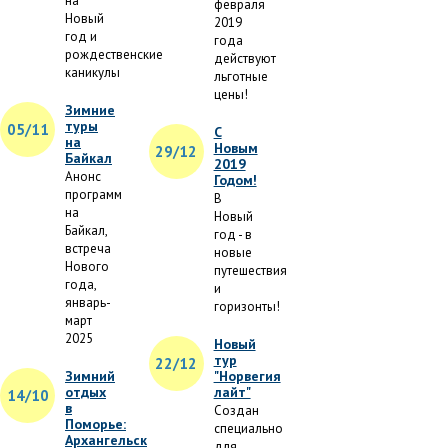
на
февраля
Новый
2019
год и
года
рождественские
действуют
каникулы
льготные
цены!
Зимние
туры
05/11
С
на
Новым
29/12
Байкал
2019
Анонс
Годом!
программ
В
на
Новый
Байкал,
год - в
встреча
новые
Нового
путешествия
года,
и
январь-
горизонты!
март
2025
Новый
тур
22/12
Зимний
"Норвегия
отдых
лайт"
14/10
в
Создан
Поморье:
специально
Архангельск
для