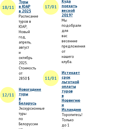
Куда
Туры
поехать
в ЮАР
17/01
18/11
весной
в 2025
2019?
Расписание
Мы
туров в
подобрали
ЮАР,
для
Новый
вас
год,
весенние
апрель,
предложения
август
от
и
нашего
октябрь
клуба.
2025.
Стоимость
Истекает
от
срок
11/01
2850 $
льготной
оплаты
Новогодние
туров
туры
12/11
в
в
Норвегию
Беларусь
и
Экскурсионные
Исландию
туры
Торопитесь!
по
Только
Белоруссии
до 1