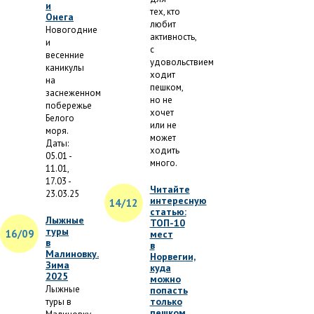
и
тех, кто
Онега
любит
Новогодние
активность,
и
с
весенние
удовольствием
каникулы
ходит
на
пешком,
заснеженном
но не
побережье
хочет
Белого
или не
моря.
может
Даты:
ходить
05.01 -
много.
11.01,
17.03 -
Читайте
23.03.25
интересную
14/12
статью:
Лыжные
ТОП-10
туры
16/09
мест
в
в
Малиновку.
Норвегии,
Зима
куда
2025
можно
Лыжные
попасть
только
туры в
пешком