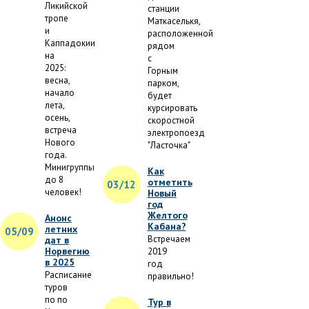
Ликийской
станции
тропе
Маткаселькя,
и
расположенной
Каппадокии
рядом
на
с
2025:
Горным
весна,
парком,
начало
будет
лета,
курсировать
осень,
скоростной
встреча
электропоезд
Нового
"Ласточка"
года.
Минигруппы
Как
до 8
отметить
03/12
человек!
Новый
год
Желтого
Анонс
Кабана?
летних
05/09
Встречаем
дат в
Норвегию
2019
в 2025
год
Расписание
правильно!
туров
по по
Тур в