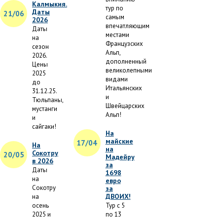
Калмыкия.
тур по
Даты
21/06
самым
2026
впечатляющим
Даты
местами
на
Французских
сезон
Альп,
2026.
дополненный
Цены
великолепными
2025
видами
до
Итальянских
31.12.25.
и
Тюльпаны,
Швейцарских
мустанги
Альп!
и
сайгаки!
На
майские
17/04
На
на
Сокотру
20/05
Мадейру
в 2026
за
Даты
1698
на
евро
Сокотру
за
ДВОИХ!
на
осень
Тур с 5
2025 и
по 13