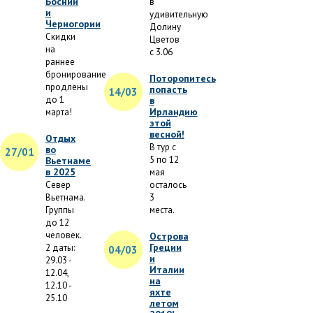
Боснии
в
и
удивительную
Черногории
Долину
Скидки
Цветов
на
с 3.06
раннее
бронирование
Поторопитесь
продлены
попасть
14/03
до 1
в
Ирландию
марта!
этой
весной!
Отдых
В тур с
во
27/01
5 по 12
Вьетнаме
в 2025
мая
Север
осталось
Вьетнама.
3
Группы
места.
до 12
человек.
Острова
Греции
2 даты:
04/03
и
29.03 -
Италии
12.04,
на
12.10 -
яхте
25.10
летом