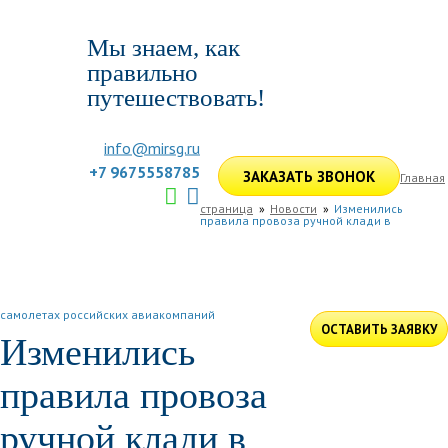
Мы знаем, как
правильно
путешествовать!
info@mirsg.ru
+7 9675558785
ЗАКАЗАТЬ ЗВОНОК
Главная
страница
Новости
Изменились
правила провоза ручной клади в
ГЛАВНАЯ
ПО РОССИИ
ПО МИРУ
ПОДБОР ТУРА
ДЛЯ КОМПАНИЙ
ОТЗЫВЫ
БЛОГ
КЛУБ
УСЛУГИ
самолетах российских авиакомпаний
ОСТАВИТЬ ЗАЯВКУ
Изменились
правила провоза
ручной клади в