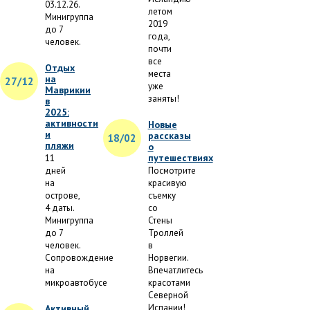
03.12.26.
летом
Минигруппа
2019
до 7
года,
человек.
почти
все
Отдых
места
на
27/12
уже
Маврикии
заняты!
в
2025:
активности
Новые
и
рассказы
18/02
пляжи
о
путешествиях
11
дней
Посмотрите
на
красивую
острове,
съемку
4 даты.
со
Минигруппа
Стены
до 7
Троллей
человек.
в
Сопровождение
Норвегии.
на
Впечатлитесь
микроавтобусе
красотами
Северной
Испании!
Активный