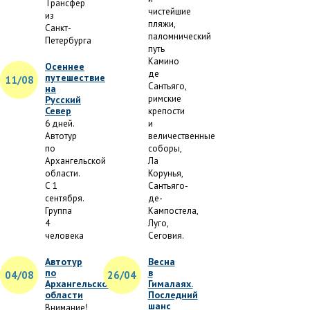
Трансфер
чистейшие
из
пляжи,
Санкт-
паломнический
Петербурга
путь
Камино
Осеннее
де
путешествие
11/08
Сантьяго,
на
римские
Русский
Север
крепости
6 дней.
и
Автотур
величественные
по
соборы,
Архангельской
Ла
области.
Корунья,
С 1
Сантьяго-
сентября.
де-
Группа
Кампостела,
4
Луго,
человека
Сеговия.
Автотур
Весна
по
в
04/08
26/04
Архангельской
Гималаях.
области
Последний
шанс
Внимание!