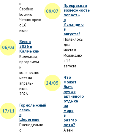
в
Прекрасная
Сербию
возможность
09/07
Боснию
попасть
в
Черногорию
Исландию
с 16
в
июня
августе!
Появилось
Весна
два
2026 в
06/03
места в
Калмыкии
Исландию
Калмыкия,
с 14
программы
августа
и
количество
Что
мест на
может
24/05
апрель-
быть
июнь
лучше
2026
активного
отдыха
Горнолыжный
на
сезон
море
17/11
в
в
Шерегеше
разгар
лета?
Еженедельно
с
А тем