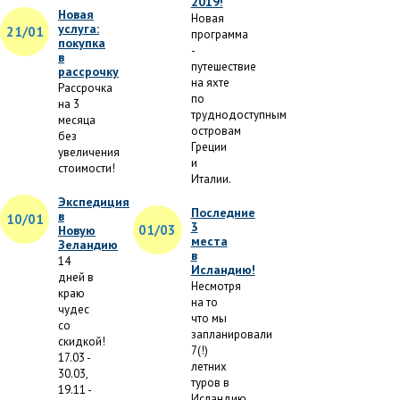
2019!
Новая
Новая
услуга:
21/01
программа
покупка
-
в
путешествие
рассрочку
на яхте
Рассрочка
по
на 3
труднодоступным
месяца
островам
без
Греции
увеличения
и
стоимости!
Италии.
Экспедиция
Последние
в
10/01
3
01/03
Новую
места
Зеландию
в
14
Исландию!
дней в
Несмотря
краю
на то
чудес
что мы
со
запланировали
скидкой!
7(!)
17.03 -
летних
30.03,
туров в
19.11 -
Исландию