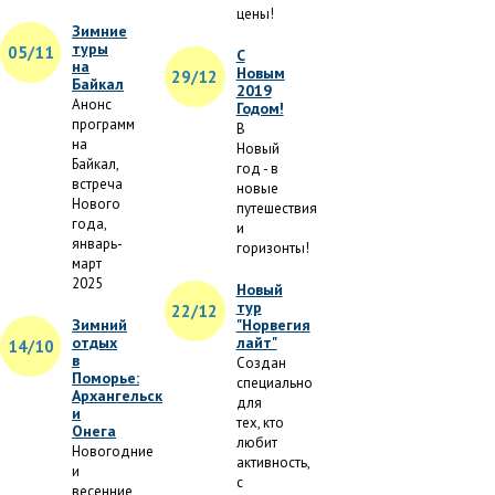
цены!
Зимние
туры
05/11
С
на
Новым
29/12
Байкал
2019
Анонс
Годом!
программ
В
на
Новый
Байкал,
год - в
встреча
новые
Нового
путешествия
года,
и
январь-
горизонты!
март
2025
Новый
тур
22/12
Зимний
"Норвегия
отдых
лайт"
14/10
в
Создан
Поморье:
специально
Архангельск
для
и
тех, кто
Онега
любит
Новогодние
активность,
и
с
весенние