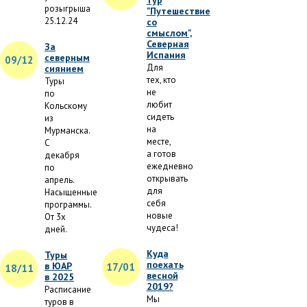
тур
розыгрыша
"Путешествие
25.12.24
со
смыслом",
Северная
За
Испания
северным
09/12
Для
сиянием
тех, кто
Туры
не
по
любит
Кольскому
сидеть
из
на
Мурманска.
месте,
С
а готов
декабря
ежедневно
по
открывать
апрель.
для
Насыщенные
себя
программы.
новые
От 3х
чудеса!
дней.
Куда
Туры
поехать
в ЮАР
17/01
18/11
весной
в 2025
2019?
Расписание
Мы
туров в