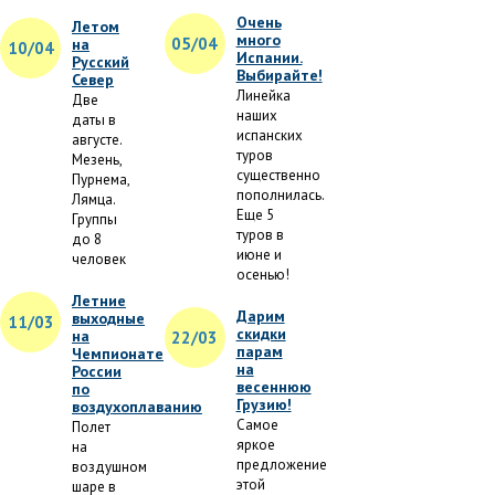
Очень
Летом
много
05/04
на
10/04
Испании.
Русский
Выбирайте!
Север
Линейка
Две
наших
даты в
испанских
августе.
туров
Мезень,
существенно
Пурнема,
пополнилась.
Лямца.
Еще 5
Группы
туров в
до 8
июне и
человек
осенью!
Летние
Дарим
выходные
11/03
скидки
на
22/03
парам
Чемпионате
на
России
весеннюю
по
Грузию!
воздухоплаванию
Самое
Полет
яркое
на
предложение
воздушном
этой
шаре в