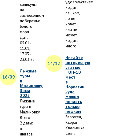
удовольствием
каникулы
ходит
на
пешком,
заснеженном
но не
побережье
хочет
Белого
или не
моря.
может
Даты:
ходить
05.01 -
много.
11.01,
17.03 -
Читайте
23.03.25
интересную
14/12
статью:
Лыжные
ТОП-10
туры
16/09
мест
в
в
Малиновку.
Норвегии,
Зима
куда
2025
можно
Лыжные
попасть
только
туры в
пешком
Малиновку.
Бессеген,
Всего
Кьераг,
2 даты:
Квальвика,
в
Стена
январе