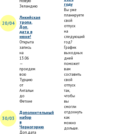
Новую
году
Зеландию
Вы уже
планируете
Ликийская
свой
тропа.
20/04
отпуск
Доп.
на
дата в
июне!
следующий
Открыта
год?
запись
График
на
выходных
13.06
дней
—
поможет
проедем
вам
всю
составить
Турцию
свой
от
отпуск
Антальи
так,
до
чтобы
Фетхие
вы
смогли
отдохнуть
Дополнительный
набор
как
30/03
в
можно
Черногорию
дольше.
Доп.дата