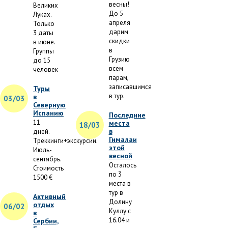
весны!
Великих
До 5
Луках.
апреля
Только
дарим
3 даты
скидки
в июне.
в
Группы
Грузию
до 15
всем
человек
парам,
записавшимся
Туры
в тур.
в
03/03
Северную
Испанию
Последние
11
места
18/03
в
дней.
Гималаи
Треккинги+экскурсии.
этой
Июль-
весной
сентябрь.
Осталось
Стоимость
по 3
1500 €
места в
тур в
Активный
Долину
отдых
06/02
Куллу с
в
16.04 и
Сербии,