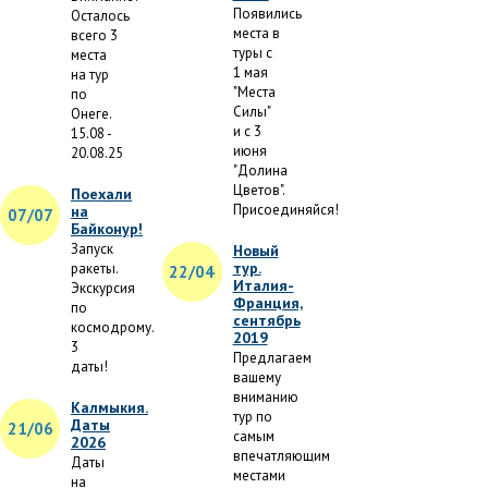
Появились
Осталось
места в
всего 3
туры с
места
1 мая
на тур
"Места
по
Силы"
Онеге.
и с 3
15.08 -
июня
20.08.25
"Долина
Цветов".
Поехали
Присоединяйся!
на
07/07
Байконур!
Запуск
Новый
тур.
ракеты.
22/04
Италия-
Экскурсия
Франция,
по
сентябрь
космодрому.
2019
3
Предлагаем
даты!
вашему
вниманию
Калмыкия.
тур по
Даты
21/06
самым
2026
впечатляющим
Даты
местами
на