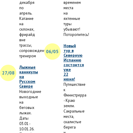
декабря
временем
по
места
апрель.
на
Катание
яхтенные
на
туры
склонах,
убывают!
фрирайд
Поторопитесь!
вне
трассы,
Новый
тур в
сопровождение
06/05
Северную
тренером
Испанию
состоится
Лыжные
уже
каникулы
27/08
22
на
июня!
Русском
Путешествие
Севере
к
Новогодние
Финистрерра
выходные
- Краю
на
земли.
беговых
Сакральные
лыжах.
места,
Даты
скалистые
03.01 -
берега
10.01.26.
и