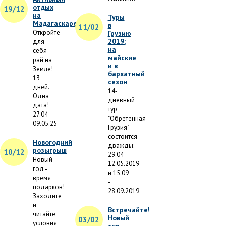
отдых
19/12
на
Туры
Мадагаскаре
в
11/02
Откройте
Грузию
2019:
для
на
себя
майские
рай на
и в
Земле!
бархатный
13
сезон
дней.
14-
Одна
дневный
дата!
тур
27.04 –
"Обретенная
09.05.25
Грузия"
состоится
Новогодний
дважды:
розыгрыш
10/12
29.04 -
Новый
12.05.2019
год -
и 15.09
время
-
подарков!
28.09.2019
Заходите
и
Встречайте!
читайте
Новый
03/02
условия