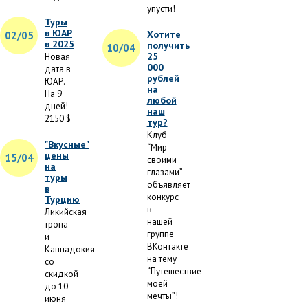
упусти!
Туры
в ЮАР
Хотите
02/05
в 2025
получить
10/04
25
Новая
000
дата в
рублей
ЮАР.
на
На 9
любой
дней!
наш
2150 $
тур?
Клуб
"Вкусные"
“Мир
цены
15/04
своими
на
глазами”
туры
объявляет
в
конкурс
Турцию
в
Ликийская
нашей
тропа
группе
и
ВКонтакте
Каппадокия
на тему
со
“Путешествие
скидкой
моей
до 10
мечты”!
июня