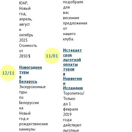
подобрали
ЮАР,
для
Новый
вас
год,
весенние
апрель,
предложения
август
от
и
нашего
октябрь
клуба.
2025.
Стоимость
Истекает
от
срок
11/01
2850 $
льготной
оплаты
Новогодние
туров
туры
12/11
в
в
Норвегию
Беларусь
и
Экскурсионные
Исландию
туры
Торопитесь!
по
Только
Белоруссии
до 1
на
февраля
Новый
2019
год и
года
рождественские
действуют
каникулы
льготные