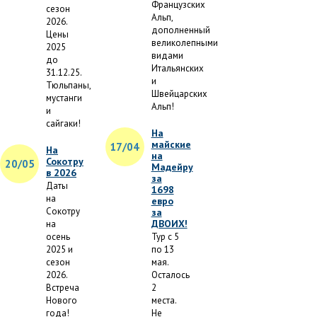
Французских
сезон
Альп,
2026.
дополненный
Цены
великолепными
2025
видами
до
Итальянских
31.12.25.
и
Тюльпаны,
Швейцарских
мустанги
Альп!
и
сайгаки!
На
майские
17/04
На
на
Сокотру
20/05
Мадейру
в 2026
за
Даты
1698
на
евро
Сокотру
за
ДВОИХ!
на
осень
Тур с 5
2025 и
по 13
сезон
мая.
2026.
Осталось
Встреча
2
Нового
места.
года!
Не