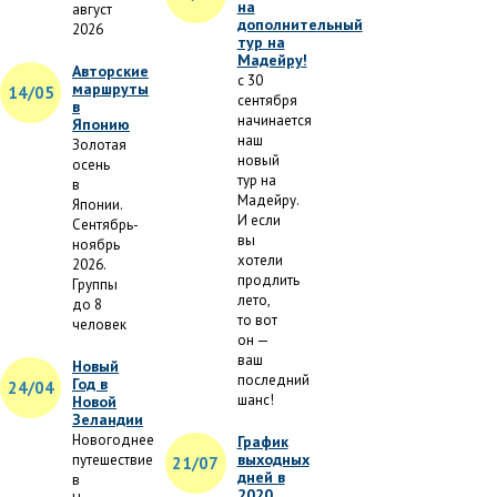
на
август
дополнительный
2026
тур на
Мадейру!
Авторские
с 30
маршруты
14/05
сентября
в
начинается
Японию
наш
Золотая
новый
осень
тур на
в
Мадейру.
Японии.
И если
Сентябрь-
вы
ноябрь
хотели
2026.
продлить
Группы
лето,
до 8
то вот
человек
он —
ваш
Новый
последний
Год в
24/04
шанс!
Новой
Зеландии
Новогоднее
График
выходных
путешествие
21/07
дней в
в
2020