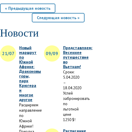
« Предыдущая новость
Следующая новость »
Новости
Новый
Представляем:
маршрут
Весеннее
21/07
09/09
по
путешествие
Южной
во
Африке:
Вьетнам!
Драконовы
Сроки:
горы,
5.04.2020
парк
–
Крюгера
18.04.2020
и
Успей
многое
забронировать
другое
по
Расширяем
льготной
направление
цене
по
1250 $!
Южной
Африке!
Расписание
Поездка