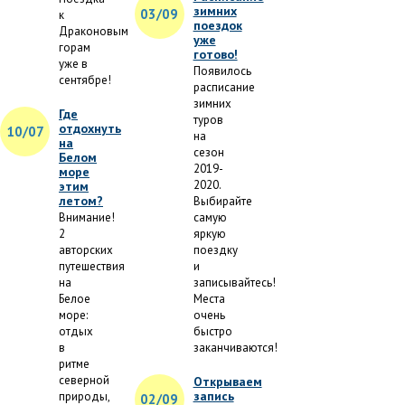
зимних
03/09
к
поездок
Драконовым
уже
горам
готово!
уже в
Появилось
сентябре!
расписание
зимних
Где
туров
отдохнуть
10/07
на
на
сезон
Белом
2019-
море
2020.
этим
летом?
Выбирайте
Внимание!
самую
2
яркую
авторских
поездку
путешествия
и
на
записывайтесь!
Белое
Места
море:
очень
отдых
быстро
в
заканчиваются!
ритме
северной
Открываем
запись
природы,
02/09