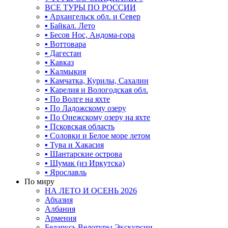
ВСЕ ТУРЫ ПО РОССИИ
▪ Архангельск обл. и Север
▪ Байкал. Лето
▪ Бесов Нос, Андома-гора
▪ Воттовара
▪ Дагестан
▪ Кавказ
▪ Калмыкия
▪ Камчатка, Курилы, Сахалин
▪ Карелия и Вологодская обл.
▪ По Волге на яхте
▪ По Ладожскому озеру
▪ По Онежскому озеру на яхте
▪ Псковская область
▪ Соловки и Белое море летом
▪ Тува и Хакасия
▪ Шантарские острова
▪ Шумак (из Иркутска)
▪ Ярославль
По миру
НА ЛЕТО И ОСЕНЬ 2026
Абхазия
Албания
Армения
Беларусь Велотуры Экскурсии