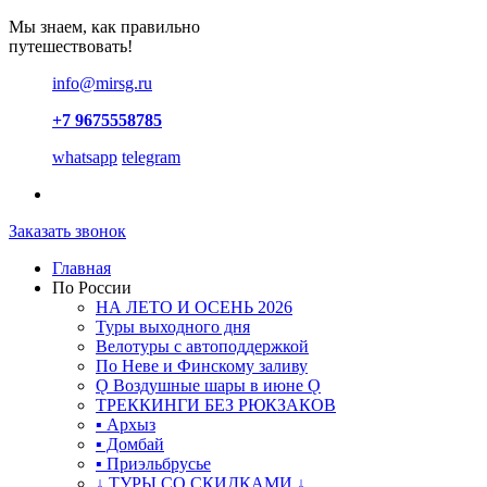
Мы знаем, как правильно
путешествовать!
info@mirsg.ru
+7 9675558785
whatsapp
telegram
Заказать звонок
Главная
По России
НА ЛЕТО И ОСЕНЬ 2026
Туры выходного дня
Велотуры с автоподдержкой
По Неве и Финскому заливу
Ǫ Воздушные шары в июне Ǫ
ТРЕККИНГИ БЕЗ РЮКЗАКОВ
▪ Архыз
▪ Домбай
▪ Приэльбрусье
↓ ТУРЫ СО СКИДКАМИ ↓