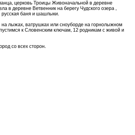
ланца, церковь Троицы Живоначальной в деревне
а в деревне Ветвенник на берегу Чудского озера ,
м русская баня и шашлыки.
я на лыжах, ватрушках или сноуборде на горнолыжном
пустимся к Словенским ключам, 12 родникам с живой и
род со всех сторон.