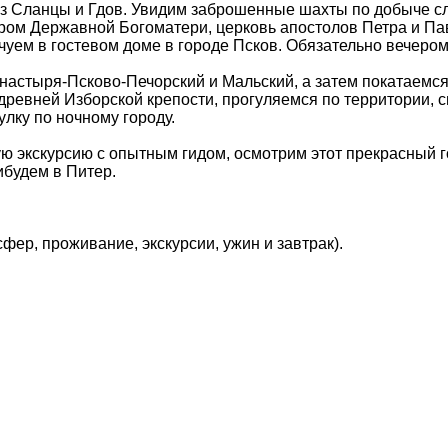
ез Сланцы и Гдов. Увидим заброшенные шахты по добыче с
ром Державной Богоматери, церковь апостолов Петра и Павл
чуем в гостевом доме в городе Псков. Обязательно вечеро
настыря-Псково-Печорский и Мальский, а затем покатаемс
ревней Изборской крепости, прогуляемся по территории, с
лку по ночному городу.
ю экскурсию с опытным гидом, осмотрим этот прекрасный го
ибудем в Питер.
фер, проживание, экскурсии, ужин и завтрак).