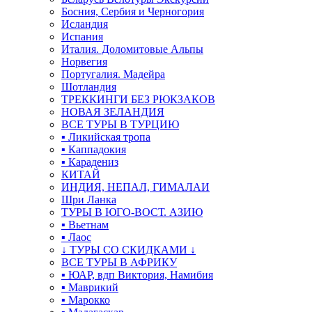
Босния, Сербия и Черногория
Исландия
Испания
Италия. Доломитовые Альпы
Норвегия
Португалия. Мадейра
Шотландия
ТРЕККИНГИ БЕЗ РЮКЗАКОВ
НОВАЯ ЗЕЛАНДИЯ
ВСЕ ТУРЫ В ТУРЦИЮ
▪ Ликийская тропа
▪ Каппадокия
▪ Карадениз
КИТАЙ
ИНДИЯ, НЕПАЛ, ГИМАЛАИ
Шри Ланка
ТУРЫ В ЮГО-ВОСТ. АЗИЮ
▪ Вьетнам
▪ Лаос
↓ ТУРЫ СО СКИДКАМИ ↓
ВСЕ ТУРЫ В АФРИКУ
▪ ЮАР, вдп Виктория, Намибия
▪ Маврикий
▪ Марокко