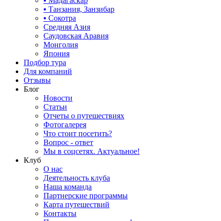
▪ Мадагаскар
▪ Танзания, Занзибар
▪ Сокотра
Средняя Азия
Саудовская Аравия
Монголия
Япония
Подбор тура
Для компаний
Отзывы
Блог
Новости
Статьи
Отчеты о путешествиях
Фотогалерея
Что стоит посетить?
Вопрос - ответ
Мы в соцсетях. Актуальное!
Клуб
О нас
Деятельность клуба
Наша команда
Партнерские программы
Карта путешествий
Контакты