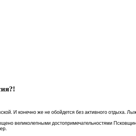
сия?!
кой. И конечно же не обойдется без активного отдыха. Лыж
насыщено великолепными достопримечательностями Псковщи
ер.