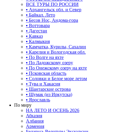
ВСЕ ТУРЫ ПО РОССИИ
▪ Архангельск обл. и Север
▪ Байкал. Лето
▪ Бесов Нос, Андома-гора
▪ Воттовара
▪ Дагестан
▪ Кавказ
▪ Калмыкия
▪ Камчатка, Курилы, Сахалин
▪ Карелия и Вологодская обл.
▪ По Волге на яхте
▪ По Ладожскому озеру
▪ По Онежскому озеру на яхте
▪ Псковская область
▪ Соловки и Белое море летом
▪ Тува и Хакасия
▪ Шантарские острова
▪ Шумак (из Иркутска)
▪ Ярославль
По миру
НА ЛЕТО И ОСЕНЬ 2026
Абхазия
Албания
Армения
Беларусь Велотуры Экскурсии