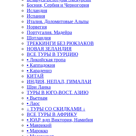
Босния, Сербия и Черногория
Исландия
Испания
Италия. Доломитовые Альпы
Норвегия
Португалия. Мадейра
Шотландия
ТРЕККИНГИ БЕЗ РЮКЗАКОВ
НОВАЯ ЗЕЛАНДИЯ
ВСЕ ТУРЫ В ТУРЦИЮ
▪ Ликийская тропа
▪ Каппадокия
▪ Карадениз
КИТАЙ
ИНДИЯ, НЕПАЛ, ГИМАЛАИ
Шри Ланка
ТУРЫ В ЮГО-ВОСТ. АЗИЮ
▪ Вьетнам
▪ Лаос
↓ ТУРЫ СО СКИДКАМИ ↓
ВСЕ ТУРЫ В АФРИКУ
▪ ЮАР, вдп Виктория, Намибия
▪ Маврикий
▪ Марокко