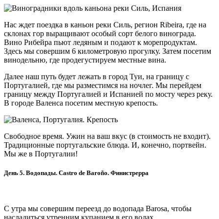
Нас ждет поездка в каньон реки Силь, регион Ribeira, где на
склонах гор выращивают особый сорт белого винограда.
Вино Рибейра пьют ледяным и подают к морепродуктам.
Здесь мы совершим 6 километровую прогулку. Затем посетим
винодельню, где продегустируем местные вина.
Далее наш путь будет лежать в город Туи, на границу с
Португалией, где мы разместимся на ночлег. Мы перейдем
границу между Португалией и Испанией по мосту через реку.
В городе Валенса посетим местную крепость.
Свободное время. Ужин на ваш вкус (в стоимость не входит).
Традиционные португальские блюда. И, конечно, портвейн.
Мы же в Португалии!
День 5. Водопады. Castro de Baroño. Финистрерра
С утра мы совершим переезд до водопада Barosa, чтобы
насладиться утренним купанием в его водах.