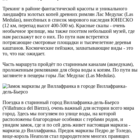
Трекинг в районе фантастической красоты и уникального
ландшафта золотых копей древних римлян Лас Медулас (Las
Medulas), внесённых в список мирового наследия ЮНЕСКО
(12 км, перепад высот 400-500 м). Красные скалы - очень
необычное зрелище, мы также посетим небольшой музей, где
нам расскажут все о них. По пути нам встретятся
потрясающие смотровые площадки и тысячелетние деревья
каштанов. Космические пейзажи, захватывающие виды - это
то, что нас ожидает.
Часть маршрута пройдёт по старинным каналам (акведукам),
проложенным римлянами для сбора воды к копям. По пути вы
заглянете в пещеры горы Лас Медулас (Las Medulas).
Поездка в старинный город Виллафранка-дель-Бьерсо
(Villafranca del Bierzo), очень важный для истории всего мира
город. Здесь мы погуляем по улице воды, на которой
расположены благородные особняки с гербами родов, и
увидим замок, где и по сей день живет настоящая маркиза -
маркиза дэ Виллафранка. Предок маркизы Педро де Толедо,
вице-король Неаполя стал прародителем многих правящих