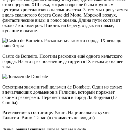
стоит церковь XIII века, котрая издревле была крупным
центром христианского паломничества. Затем мы прогуляемся
вдоль скалистого берега Coste del Morte. Морской воздух,
фантастические виды и голос океана. Длина пути составит
около 7 километров. Пикник на берегу, отдых на пляже,
купание в океане.
Castro de Borneiro. Посетим раскопки ещё одного кельтского
города. На этот раз поселение датируется IX веком до нашей
эры.
Осмотрим знаменитый дольмен de Dombate. Один из самых
впечатляющих дольменов в Галисии, который поражает
своими размерами. Переместимся в город Ла Корунья (La
Coruña).
Размещение в гостинице. Ужин. Национальная кухня
Галисии. Вино. Тапас (в стоимость не входит).
День 8. Башня Геркулеса. Города Astorga и Avila