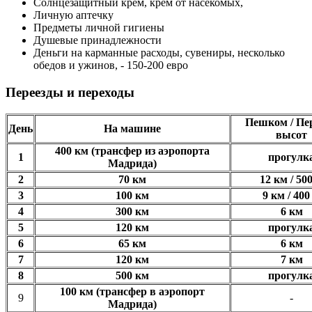
Солнцезащитный крем, крем от насекомых,
Личную аптечку
Предметы личной гигиены
Душевые принадлежности
Деньги на карманные расходы, сувениры, несколько
обедов и ужинов, - 150-200 евро
Переезды и переходы
Пешком / Пе
День
На машине
высот
400 км (трансфер из аэропорта
1
прогулк
Мадрида)
2
70 км
12 км / 50
3
100 км
9 км / 400
4
300 км
6 км
5
120 км
прогулк
6
65 км
6 км
7
120 км
7 км
8
500 км
прогулк
100 км (трансфер в аэропорт
9
-
Мадрида)