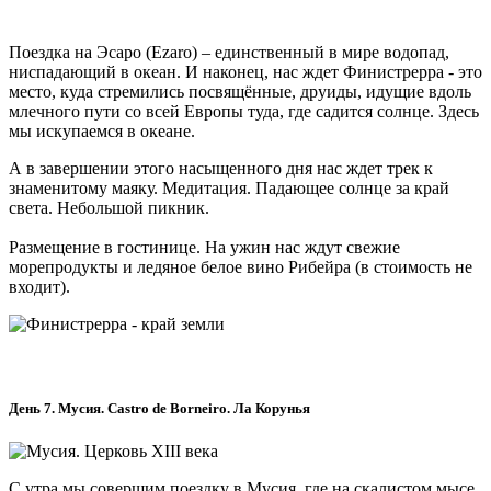
Поездка на Эсаро (Ezaro) – единственный в мире водопад,
ниспадающий в океан. И наконец, нас ждет Финистрерра - это
место, куда стремились посвящённые, друиды, идущие вдоль
млечного пути со всей Европы туда, где садится солнце. Здесь
мы искупаемся в океане.
А в завершении этого насыщенного дня нас ждет трек к
знаменитому маяку. Медитация. Падающее солнце за край
света. Небольшой пикник.
Размещение в гостинице. На ужин нас ждут свежие
морепродукты и ледяное белое вино Рибейра (в стоимость не
входит).
День 7. Мусия. Castro de Borneiro. Ла Корунья
С утра мы совершим поездку в Мусия, где на скалистом мысе