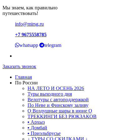
Мы знаем, как правильно
путешествовать!
info@mirsg.ru
+7 9675558785
whatsapp
telegram
Заказать звонок
Главная
По России
НА ЛЕТО И ОСЕНЬ 2026
Туры выходного дня
Велотуры с автоподдержкой
По Неве и Финскому заливу
Ǫ Воздушные шары в июне Ǫ
ТРЕККИНГИ БЕЗ РЮКЗАКОВ
▪ Архыз
▪ Домбай
▪ Приэльбрусье
↓ ТУРЫ СО СКИДКАМИ ↓