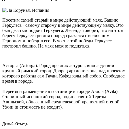
Посетим самый старый в мире действующий маяк, Башню
Геркулеса - самому старому в мире действующему маяку. Это
был десятый подвиг Геркулеса. Легенда говорит, что на этом
берегу Геркулес три дня подряд сражался с великаном
Герионом и победил его. В честь этой победы Геркулес
построил башню. На маяк можно подняться.
Асторга (Astorga). Город древних астуров, впоследствии
крупный римский город. Дворец архиепископа, над проектом
которого работал сам Гауди. Кафедральный собор. Свободное
время в городе.
Переезд и размещение в гостинице в городе Авила (Avila).
Старинный испанский город, родина святой Терезы
Авильской, обнесенный средневековой крепостной стеной.
Ужин (в стоимость не входит).
День 9. Отъезд.