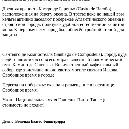
Древняя крепость Кастро де Бароньо (Castro de Baroño),
расположенная на берегу океана. В третье веке до нашей эры
кельты активно заселяют побережье Атлантического океана и
строят свои города, пользуясь удобной естественной защитой
моря. К первому веку город был обнесён тройной стеной для
защиты.
Сантьяго де Компостелла (Santiago de Compostella). Город, куда
ведёт паломников со всего мира священный паломнический
путь Камино де Сантьяго. Величественный кафедральный
собор, где христиане поклоняются могиле святого Иакова.
Свободное время в городе.
Переезд на побережье океана и размещение в гостинице.
Свободное время.
Ужин. Национальная кухня Галисии. Вино. Тапас (в
стоимость не входит).
День 6. Водопад Ezaro. Финистрерра