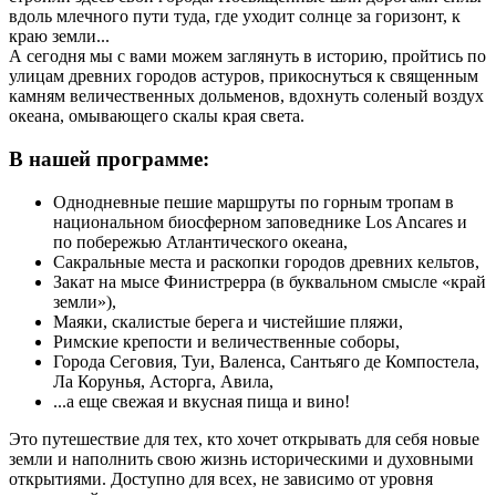
вдоль млечного пути туда, где уходит солнце за горизонт, к
краю земли...
А сегодня мы с вами можем заглянуть в историю, пройтись по
улицам древних городов астуров, прикоснуться к священным
камням величественных дольменов, вдохнуть соленый воздух
океана, омывающего скалы края света.
В нашей программе:
Однодневные пешие маршруты по горным тропам в
национальном биосферном заповеднике Los Ancares и
по побережью Атлантического океана,
Сакральные места и раскопки городов древних кельтов,
Закат на мысе Финистрерра (в буквальном смысле «край
земли»),
Маяки, скалистые берега и чистейшие пляжи,
Римские крепости и величественные соборы,
Города Сеговия, Туи, Валенса, Сантьяго де Компостела,
Ла Корунья, Асторга, Авила,
...а еще свежая и вкусная пища и вино!
Это путешествие для тех, кто хочет открывать для себя новые
земли и наполнить свою жизнь историческими и духовными
открытиями. Доступно для всех, не зависимо от уровня