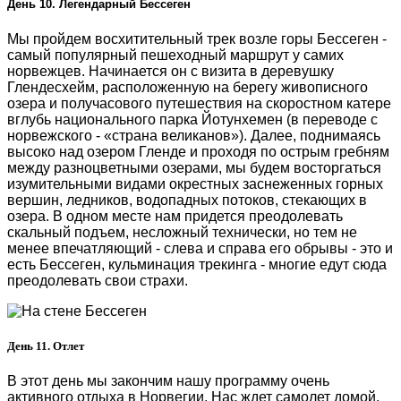
День 10. Легендарный Бессеген
Мы пройдем восхитительный трек возле горы Бессеген -
самый популярный пешеходный маршрут у самих
норвежцев. Начинается он с визита в деревушку
Глендесхейм, расположенную на берегу живописного
озера и получасового путешествия на скоростном катере
вглубь национального парка Йотунхемен (в переводе с
норвежского - «страна великанов»). Далее, поднимаясь
высоко над озером Гленде и проходя по острым гребням
между разноцветными озерами, мы будем восторгаться
изумительными видами окрестных заснеженных горных
вершин, ледников, водопадных потоков, стекающих в
озера. В одном месте нам придется преодолевать
скальный подъем, несложный технически, но тем не
менее впечатляющий - слева и справа его обрывы - это и
есть Бессеген, кульминация трекинга - многие едут сюда
преодолевать свои страхи.
День 11. Отлет
В этот день мы закончим нашу программу очень
активного отдыха в Норвегии. Нас ждет самолет домой.