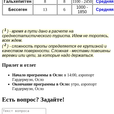
Гальхепигген
8
8
1100 - 2450
Средняя
1000 -
Бессеген
13
6
Средняя
1850
1
(
) - время в пути дано в расчете на
среднестатистического туриста. Идем не торопясь,
всех ждем.
2
(
)
- сложность тропы определяется ее крутизной и
качеством поверхности. Сложная - местами повешены
веревки или цепи, за которые надо держаться.
Прилет и отлет
Начало программы в Осло:
в 14:00, аэропорт
Гардермуэн, Осло
Окончание программы в Осло:
утро, аэропорт
Гардермуэн, Осло
Есть вопрос? Задайте!