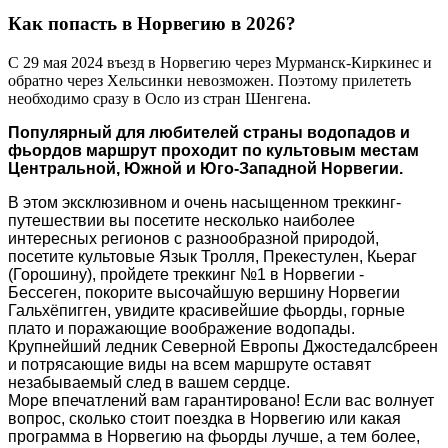
Как попасть в Норвегию в 2026?
С 29 мая 2024 въезд в Норвегию через Мурманск-Киркинес и
обратно через Хельсинки невозможен. Поэтому прилететь
необходимо сразу в Осло из стран Шенгена.
Популярный для любителей страны водопадов и
фьордов
маршрут
проходит по культовым местам
Центральной, Южной и Юго-Западной Норвегии.
В этом эксклюзивном и очень насыщенном треккинг-
путешествии вы посетите несколько наиболее
интересных регионов с разнообразной природой,
посетите культовые Язык Тролля, Прекестулен, Кьераг
(Горошину), пройдете треккинг №1 в Норвегии -
Бессеген, покорите высочайшую вершину Норвегии
Гальхёпигген, увидите красивейшие фьорды, горные
плато и поражающие воображение водопады.
Крупнейший ледник Северной Европы Джостедалсбреен
и потрясающие виды на всем маршруте оставят
незабываемый след в вашем сердце.
Море впечатлений вам гарантировано! Если вас волнует
вопрос, сколько стоит поездка в Норвегию или какая
программа в Норвегию на фьорды лучше, а тем более,