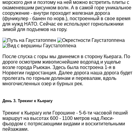
морского дня и поэтому на ней можно встретить плиты с
окаменевшим рисунком волн. А в самой горе уникальное
сооружение - внутри проходит железная дорога
(фуникулер - банен по норв.), построенный в свое время
для нужд НАТО. Сейчас ее используют горнолыжники
зимой для подъемов на гору.
После спуска с горы мы двинемся в сторону Кьерага. По
дороге осмотрим живописнейшие водопад и ущелье
возле города Рьюкан. Здесь была построена 1-я в
Норвегии гидростанция. Далее дорога наша дорога будет
пролегать по горным долинам и перевалам, вдоль
многочисленных озер и бурных рек.
День 3. Трекинг к Кьерагу
Трекинг к Кьерагу или Горошине - 5-6-ти часовой пеший
маршрут на высотах 600 - 1100 метров над Люси-
фьордом с потрясающими видами и восхитительными
пейзажами.