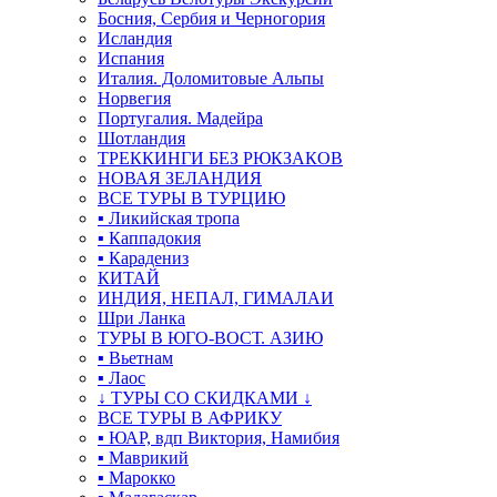
Босния, Сербия и Черногория
Исландия
Испания
Италия. Доломитовые Альпы
Норвегия
Португалия. Мадейра
Шотландия
ТРЕККИНГИ БЕЗ РЮКЗАКОВ
НОВАЯ ЗЕЛАНДИЯ
ВСЕ ТУРЫ В ТУРЦИЮ
▪ Ликийская тропа
▪ Каппадокия
▪ Карадениз
КИТАЙ
ИНДИЯ, НЕПАЛ, ГИМАЛАИ
Шри Ланка
ТУРЫ В ЮГО-ВОСТ. АЗИЮ
▪ Вьетнам
▪ Лаос
↓ ТУРЫ СО СКИДКАМИ ↓
ВСЕ ТУРЫ В АФРИКУ
▪ ЮАР, вдп Виктория, Намибия
▪ Маврикий
▪ Марокко