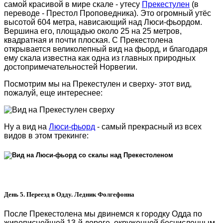
самой красивой в мире скале - утесу
Прекестулен
(в
переводе - Престол Проповедника). Это огромный утёс
высотой 604 метра, нависающий над Люси-фьордом.
Вершина его, площадью около 25 на 25 метров,
квадратная и почти плоская. С Прекестолена
открывается великолепный вид на фьорд, и благодаря
ему скала известна как одна из главных природных
достопримечательностей Норвегии.
Посмотрим мы на Прекестулен и сверху- этот вид,
пожалуй, еще интереснее:
Ну а вид на
Люси-фьорд
- самый прекрасный из всех
видов в этом трекинге:
День 5. Переезд в Одду. Ледник Фолгефонна
После Прекестолена мы двинемся к городку Одда по
живописнейшей 13-й дороге, окруженной бесчисленным