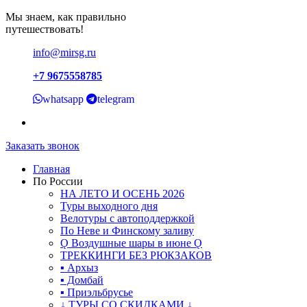
Мы знаем, как правильно
путешествовать!
info@mirsg.ru
+7 9675558785
whatsapp
telegram
Заказать звонок
Главная
По России
НА ЛЕТО И ОСЕНЬ 2026
Туры выходного дня
Велотуры с автоподдержкой
По Неве и Финскому заливу
Ǫ Воздушные шары в июне Ǫ
ТРЕККИНГИ БЕЗ РЮКЗАКОВ
▪ Архыз
▪ Домбай
▪ Приэльбрусье
↓ ТУРЫ СО СКИДКАМИ ↓