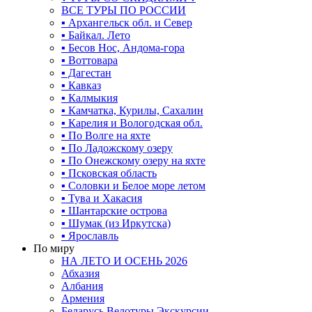
ВСЕ ТУРЫ ПО РОССИИ
▪ Архангельск обл. и Север
▪ Байкал. Лето
▪ Бесов Нос, Андома-гора
▪ Воттовара
▪ Дагестан
▪ Кавказ
▪ Калмыкия
▪ Камчатка, Курилы, Сахалин
▪ Карелия и Вологодская обл.
▪ По Волге на яхте
▪ По Ладожскому озеру
▪ По Онежскому озеру на яхте
▪ Псковская область
▪ Соловки и Белое море летом
▪ Тува и Хакасия
▪ Шантарские острова
▪ Шумак (из Иркутска)
▪ Ярославль
По миру
НА ЛЕТО И ОСЕНЬ 2026
Абхазия
Албания
Армения
Беларусь Велотуры Экскурсии