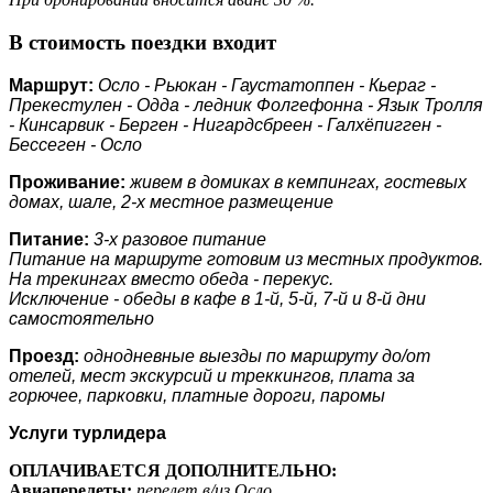
В стоимость поездки входит
Маршрут:
Осло - Рьюкан - Гаустатоппен - Кьераг -
Прекестулен - Одда - ледник Фолгефонна - Язык Тролля
- Кинсарвик - Берген - Нигардсбреен - Галхёпигген -
Бессеген - Осло
Проживание:
живем в домиках в кемпингах, гостевых
домах, шале, 2-х местное размещение
Питание:
3-х разовое питание
Питание на маршруте готовим из местных продуктов.
На трекингах вместо обеда - перекус.
Исключение -
обеды в кафе в 1-й, 5-й, 7-й и 8-й дни
самостоятельно
Проезд:
однодневные выезды по маршруту до/от
отелей, мест экскурсий и треккингов, плата за
горючее, парковки, платные дороги, паромы
Услуги турлидера
ОПЛАЧИВАЕТСЯ ДОПОЛНИТЕЛЬНО:
Авиаперелеты:
перелет в/из Осло