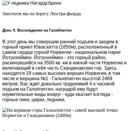
Заночуем мы на берегу Люстра-фьорда.
День 9. Восхождение на Галхёпигген
В этот день мы совершим ранний подъем и заедем в
горный приют Ювасхитта (1850м), расположенный в
самом сердце горной Норвегии - национальном парке
Йотунхеймен. Йотунхеймен - это горный район,
раскинувшийся на 3500 кв. км в южной части Норвегии и
включающий в себя часть Скандинавских гор. Здесь
находятся 29 самых высоких вершин Норвегии, в том
числе и вершина №1 - Гальхёпигген высотой 2469
метров. Вас ждет довольно трудоемкий 4-х часовой
подъем на Галхёпигген, наградой ему будут
изумительные виды вокруг - куда хватает взгляда -
горные пики, цирки, ледники.