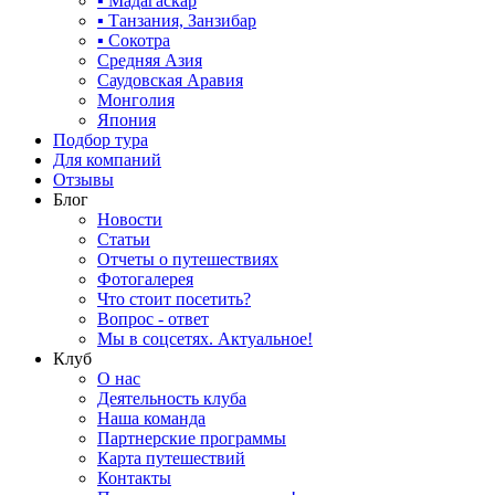
▪ Мадагаскар
▪ Танзания, Занзибар
▪ Сокотра
Средняя Азия
Саудовская Аравия
Монголия
Япония
Подбор тура
Для компаний
Отзывы
Блог
Новости
Статьи
Отчеты о путешествиях
Фотогалерея
Что стоит посетить?
Вопрос - ответ
Мы в соцсетях. Актуальное!
Клуб
О нас
Деятельность клуба
Наша команда
Партнерские программы
Карта путешествий
Контакты