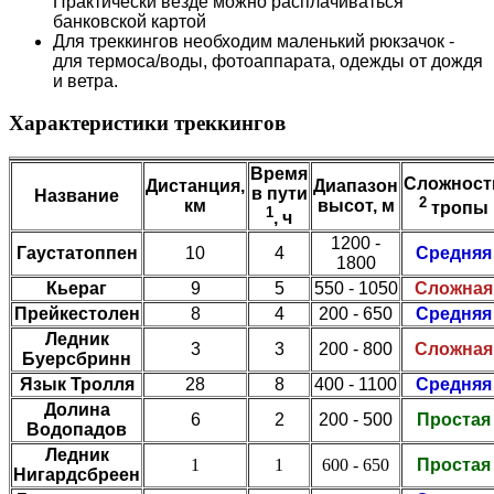
Практически везде можно расплачиваться
банковской картой
Для треккингов необходим маленький рюкзачок -
для термоса/воды, фотоаппарата, одежды от дождя
и ветра.
Характеристики треккингов
Время
Сложност
Дистанция,
Диапазон
в пути
Название
2
км
высот, м
тропы
1
, ч
1200 -
Гаустатоппен
10
4
Средняя
1800
Кьераг
9
5
550 - 1050
Сложная
Прейкестолен
8
4
200 - 650
Средняя
Ледник
3
3
200 - 800
Сложная
Буерсбринн
Язык Тролля
28
8
400 - 1100
Средняя
Долина
6
2
200 - 500
Простая
Водопадов
Ледник
1
1
600 - 650
Простая
Нигардсбреен