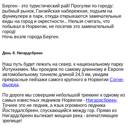
Берген - это туристический рай! Прогулки по городу:
рыбный рынок, Ганзейская набережная, подъем на
фуникулере в парк, откуда открываются замечательные
виды на город и окрестности... Нельзя считать, что
побывал в Норвегии, не посетив это замечательный
город!
Ночь возле города Берген.
День 8. Нигардсбреен
Наш путь будет лежать на север, к национальному парку
Йотунхемен. Мы проедем по самому длинному в Европе
автомобильному тоннелю длиной 24,5 км, увидим
прекрасные пейзажи самого крупного в Норвегии
Согне-
фьорда
.
По дороге мы совершим небольшой треккинг к одному из
самых известных ледников Норвегии -
Нигардсбреен
.
Точнее это не ледник, а язык огромного ледника
Йостедалсбреен, спускающийся между гор. Прямо из
Нигардсбреен вытекает мощная река - впечатляющее
зрелище!