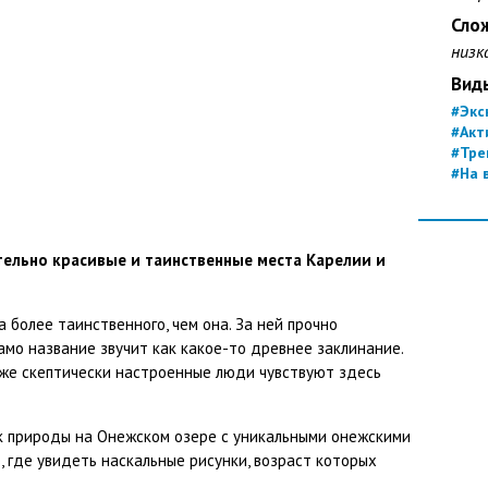
Сло
низк
Вид
#Экс
#Акт
#Тре
#На 
тельно красивые и таинственные места Карелии и
а более таинственного, чем она. За ней прочно
само название звучит как какое-то древнее заклинание.
аже скептически настроенные люди чувствуют здесь
ок природы на Онежском озере с уникальными онежскими
 где увидеть наскальные рисунки, возраст которых
.