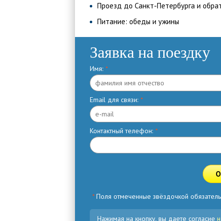
Проезд до Санкт-Петербурга и обра
Питание: обеды и ужины
Заявка на поездку
Имя:
*
Email для связи:
*
Контактный телефон:
*
О
*
Поля отмеченные звёздочкой обязатель
Нажимая на кнопку, вы даете согласие
н