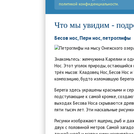
политикой конфиденциальности
.
Что мы увидим - подр
Бесов нос, Пери нос, петроглифы
Знакомьтесь: жемчужина Карелии и одн
Нос. Этот уголок природы, остающийся
трёх мысов: Кладовец Нос, Бесов Нос 
композицию, будто изломавшую берего
Берега здесь украшены красными и сер
подступающие к самой кромке, создаю
выходах Бесова Носа скрываются древ
пяти тысяч лет. Эти наскальные рисунк
Рисунки изображают ящериц, рыб и да
двух с половиной метров. Самой загадо
тонкой шеей и маленькими искривлённы