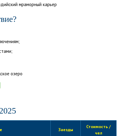
ивдийский мраморный карьер
твие?
лючениям;
стами;
 2025
Стоимость /
е
Заезды
чел