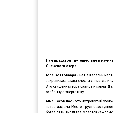
Нам предстоит путешествие в изуми
Онежского озера!
Гора Воттоваара
- нет в Карелии мест
закрепилась слава «места силы», да и 
Это священная гора саамов и карел. Д
особенную энергетику.
Мыс Бесов нос
- это нетронутый угол
петроглифами. Место труднодоступное,
более пяти тысяч лет, удастся каждому