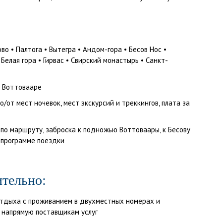
о • Палтога • Вытегра • Андом-гора • Бесов Нос •
 Белая гора • Гирвас • Свирский монастырь • Санкт-
и Воттовааре
от мест ночевок, мест экскурсий и треккингов, плата за
по маршруту, заброска к подножью Воттоваары, к Бесову
о программе поездки
тельно:
тдыха с проживанием в двухместных номерах и
я напрямую поставщикам услуг