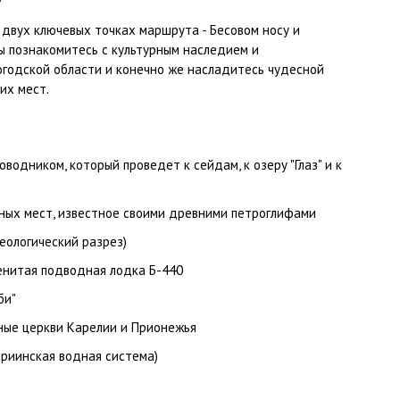
 двух ключевых точках маршрута - Бесовом носу и
 вы познакомитесь с культурным наследием и
огодской области и конечно же насладитесь чудесной
их мест.
водником, который проведет к сейдам, к озеру "Глаз" и к
нных мест, известное своими древними петроглифами
еологический разрез)
енитая подводная лодка Б-440
би"
ные церкви Карелии и Прионежья
риинская водная система)