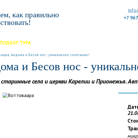
info
ем, как правильно
+7 96
ствовать!
ПОДБОР ТУРА
ДЛЯ КОМПАНИЙ
ОТЗЫВЫ
БЛОГ
КЛУБ
УС
ваара, Андома и Бесов нос - уникальное сочетание!
ома и Бесов нос - уникальн
 старинные села и церкви Карелии и Прионежья. Ав
Дат
21.0
Стои
Тра
микр