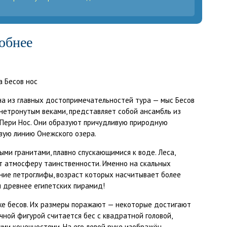
обнее
а из главных достопримечательностей тура — мыс Бесов
 нетронутым веками, представляет собой ансамбль из
и Пери Нос. Они образуют причудливую природную
вую линию Онежского озера.
ыми гранитами, плавно спускающимися к воде. Леса,
т атмосферу таинственности. Именно на скальных
ние петроглифы, возраст которых насчитывает более
и древнее египетских пирамид!
же бесов. Их размеры поражают — некоторые достигают
чной фигурой считается бес с квадратной головой,
ми конечностями. На его левой руке изображён