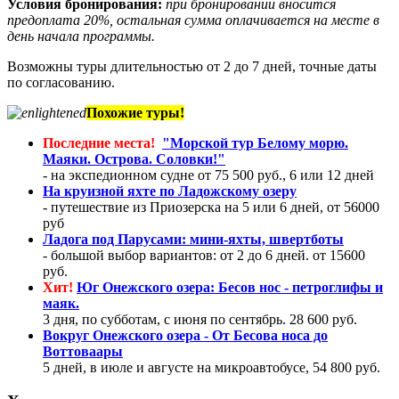
Условия бронирования:
при бронировании вносится
предоплата 20%, остальная сумма оплачивается на месте в
день начала программы.
Возможны туры длительностью от 2 до 7 дней, точные даты
по согласованию.
Похожие туры!
Последние места!
"Морской тур Белому морю.
Маяки. Острова. Соловки!"
- на экспедионном судне от 75 500 руб., 6 или 12 дней
На круизной яхте по Ладожскому озеру
- путешествие из Приозерска на 5 или 6 дней, от 56000
руб
Ладога под Парусами: мини-яхты, швертботы
- большой выбор вариантов:
от 2 до 6 дней. от 15600
руб.
Хит!
Юг Онежского озера: Бесов нос - петроглифы и
маяк.
3 дня, по субботам, с июня по сентябрь. 28 600 руб.
Вокруг Онежского озера - От Бесова носа до
Воттоваары
5 дней, в июле и августе на микроавтобусе, 54 800 руб.