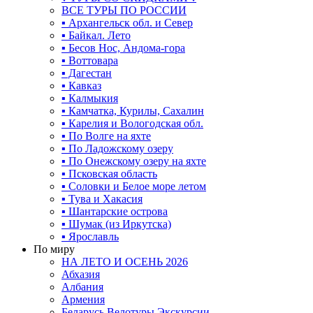
ВСЕ ТУРЫ ПО РОССИИ
▪ Архангельск обл. и Север
▪ Байкал. Лето
▪ Бесов Нос, Андома-гора
▪ Воттовара
▪ Дагестан
▪ Кавказ
▪ Калмыкия
▪ Камчатка, Курилы, Сахалин
▪ Карелия и Вологодская обл.
▪ По Волге на яхте
▪ По Ладожскому озеру
▪ По Онежскому озеру на яхте
▪ Псковская область
▪ Соловки и Белое море летом
▪ Тува и Хакасия
▪ Шантарские острова
▪ Шумак (из Иркутска)
▪ Ярославль
По миру
НА ЛЕТО И ОСЕНЬ 2026
Абхазия
Албания
Армения
Беларусь Велотуры Экскурсии