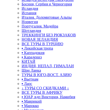
Босния, Сербия и Черногория
Исландия
Испания
Италия. Доломитовые Альпы
Норвегия
Португалия. Мадейра
Шотландия
ТРЕККИНГИ БЕЗ РЮКЗАКОВ
НОВАЯ ЗЕЛАНДИЯ
ВСЕ ТУРЫ В ТУРЦИЮ
▪ Ликийская тропа
▪ Каппадокия
▪ Карадениз
КИТАЙ
ИНДИЯ, НЕПАЛ, ГИМАЛАИ
Шри Ланка
ТУРЫ В ЮГО-ВОСТ. АЗИЮ
▪ Вьетнам
▪ Лаос
↓ ТУРЫ СО СКИДКАМИ ↓
ВСЕ ТУРЫ В АФРИКУ
▪ ЮАР, вдп Виктория, Намибия
▪ Маврикий
▪ Марокко