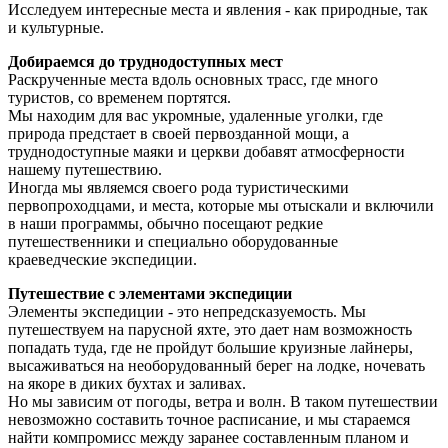
Исследуем интересные места и явления - как природные, так
и культурные.
Добираемся до труднодоступных мест
Раскрученные места вдоль основных трасс, где много
туристов, со временем портятся.
Мы находим для вас укромные, удаленные уголки, где
природа предстает в своей первозданной мощи, а
труднодоступные маяки и церкви добавят атмосферности
нашему путешествию.
Иногда мы являемся своего рода туристическими
первопроходцами, и места, которые мы отыскали и включили
в наши программы, обычно посещают редкие
путешественники и специально оборудованные
краеведческие экспедиции.
Путешествие с элементами экспедиции
Элементы экспедиции - это непредсказуемость. Мы
путешествуем на парусной яхте, это дает нам возможность
попадать туда, где не пройдут большие круизные лайнеры,
высаживаться на необорудованный берег на лодке, ночевать
на якоре в диких бухтах и заливах.
Но мы зависим от погоды, ветра и волн. В таком путешествии
невозможно составить точное расписание, и мы стараемся
найти компромисс между заранее составленным планом и