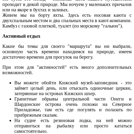
проходит в дикой природе. Мы ночуем у маленьких причалов
или на якоре в бухтах и заливах.
Живем мы на борту яхты. Здесь есть носовая каюта с
двухспальным местом и два спальных места в кают-компании.
Камбуз с газовой плиткой, туалет (по морскому "гальюн").
Активный отдых
Какие бы темы для своего "маршрута" вы ни выбрали,
основную часть времени находимся на природе, имеем
достаточно времени для прогулок на берегу.
При этом для "активностей" есть много дополнительных
возможностей.
Вы можете обойти Кижский музей-заповедник - это
займет целый день, или отыскать одиночные церкви,
затерянные на островах Кижских шхер.
Гранитные обрывы центральной части Онеги и
Шардонские острова очень похожи на Северное
Приладожье, там есть где погулять и полазать по
прибрежным скалам.
На судне есть резиновая лодка, на ней можно
отправиться на рыбалку или просто кататься
самостоятельно.