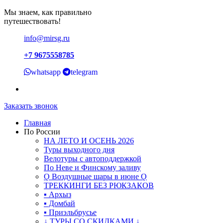
Мы знаем, как правильно
путешествовать!
info@mirsg.ru
+7 9675558785
whatsapp
telegram
Заказать звонок
Главная
По России
НА ЛЕТО И ОСЕНЬ 2026
Туры выходного дня
Велотуры с автоподдержкой
По Неве и Финскому заливу
Ǫ Воздушные шары в июне Ǫ
ТРЕККИНГИ БЕЗ РЮКЗАКОВ
▪ Архыз
▪ Домбай
▪ Приэльбрусье
↓ ТУРЫ СО СКИДКАМИ ↓