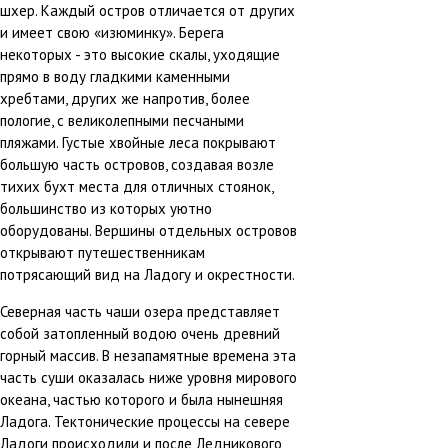
шхер. Каждый остров отличается от других
и имеет свою «изюминку». Берега
некоторых - это высокие скалы, уходящие
прямо в воду гладкими каменными
хребтами, других же напротив, более
пологие, с великолепными песчаными
пляжами. Густые хвойные леса покрывают
большую часть островов, создавая возле
тихих бухт места для отличных стоянок,
большинство из которых уютно
оборудованы. Вершины отдельных островов
открывают путешественникам
потрясающий вид на Ладогу и окрестности.
Северная часть чаши озера представляет
собой затопленный водою очень древний
горный массив. В незапамятные времена эта
часть суши оказалась ниже уровня мирового
океана, частью которого и была нынешняя
Ладога. Тектонические процессы на севере
Ладоги происходили и после Ледникового