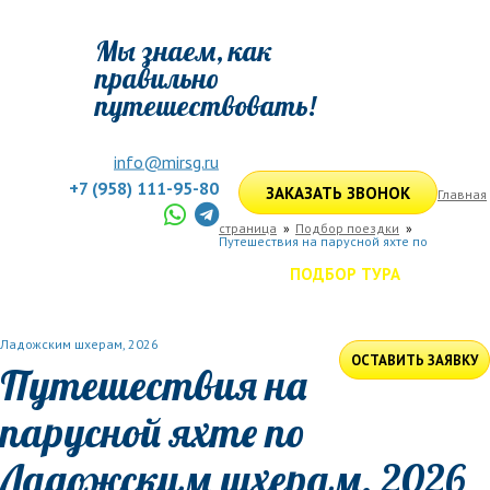
Мы знаем, как
правильно
путешествовать!
info@mirsg.ru
+7 (958) 111-95-80
ЗАКАЗАТЬ ЗВОНОК
Главная
страница
Подбор поездки
Путешествия на парусной яхте по
ГЛАВНАЯ
ПО РОССИИ
ПО МИРУ
ПОДБОР ТУРА
ДЛЯ КОМПАНИЙ
ОТЗЫВЫ
БЛОГ
КЛУБ
УСЛУГИ
Ладожским шхерам, 2026
ОСТАВИТЬ ЗАЯВКУ
Путешествия на
парусной яхте по
Ладожским шхерам, 2026