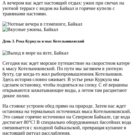
А вечером вас ждет настоящий отдых: ужин при свечах на
уютной террасе с видом на Байкал и горячие купели с
травяными настоями.
День 3. Река Куркула и мыс Котельниковский
Сегодня нас ждет морское путешествие на скоростном катере
к мысу Котельниковский. По пути мы заглянем в уютную
бухту, где когда-то жил рыбопромышленник Котельников.
Здесь история словно оживает. В устье реки Куркула мы
сделаем остановку, чтобы подняться на сопку. С её вершины
открываются захватывающие виды, а летом там расцветают
дикие лилии.
На стоянке устроим обед прямо на природе. Затем нас ждет
остановка на термальных источниках мыса Котельниковский.
Это самые горячие источники на Северном Байкале, где вода
достигает 80°C! В специально оборудованных бассейнах вода
смешивается с холодной байкальской, превращая купание в
настоящий ритуал расслабления.