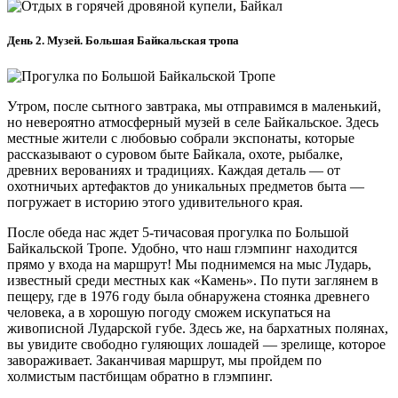
День 2. Музей. Большая Байкальская тропа
Утром, после сытного завтрака, мы отправимся в маленький,
но невероятно атмосферный музей в селе Байкальское. Здесь
местные жители с любовью собрали экспонаты, которые
рассказывают о суровом быте Байкала, охоте, рыбалке,
древних верованиях и традициях. Каждая деталь — от
охотничьих артефактов до уникальных предметов быта —
погружает в историю этого удивительного края.
После обеда нас ждет 5-тичасовая прогулка по Большой
Байкальской Тропе. Удобно, что наш глэмпинг находится
прямо у входа на маршрут! Мы поднимемся на мыс Лударь,
известный среди местных как «Камень». По пути заглянем в
пещеру, где в 1976 году была обнаружена стоянка древнего
человека, а в хорошую погоду сможем искупаться на
живописной Лударской губе. Здесь же, на бархатных полянах,
вы увидите свободно гуляющих лошадей — зрелище, которое
завораживает. Заканчивая маршрут, мы пройдем по
холмистым пастбищам обратно в глэмпинг.