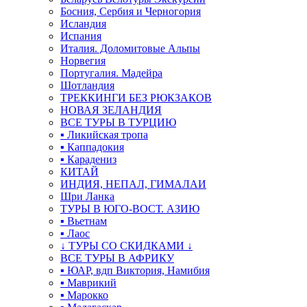
Босния, Сербия и Черногория
Исландия
Испания
Италия. Доломитовые Альпы
Норвегия
Португалия. Мадейра
Шотландия
ТРЕККИНГИ БЕЗ РЮКЗАКОВ
НОВАЯ ЗЕЛАНДИЯ
ВСЕ ТУРЫ В ТУРЦИЮ
▪ Ликийская тропа
▪ Каппадокия
▪ Карадениз
КИТАЙ
ИНДИЯ, НЕПАЛ, ГИМАЛАИ
Шри Ланка
ТУРЫ В ЮГО-ВОСТ. АЗИЮ
▪ Вьетнам
▪ Лаос
↓ ТУРЫ СО СКИДКАМИ ↓
ВСЕ ТУРЫ В АФРИКУ
▪ ЮАР, вдп Виктория, Намибия
▪ Маврикий
▪ Марокко