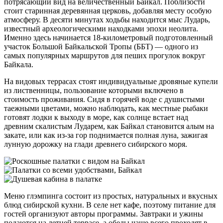
потрясающий вид на величественный Байкал. Поблизости
стоит старинная деревянная церковь, добавляя месту особую
атмосферу. В десяти минутах ходьбы находится мыс Лударь,
известный археологическими находками эпохи неолита.
Именно здесь начинается 18-километровый подготовленный
участок Большой Байкальской Тропы (ББТ) — одного из
самых популярных маршрутов для пеших прогулок вокруг
Байкала.
На видовых террасах стоят индивидуальные дровяные купели
из лиственницы, пользование которыми включено в
стоимость проживания. Сидя в горячей воде с душистыми
таежными цветами, можно наблюдать, как местные рыбаки
готовят лодки к выходу в море, как солнце встает над
древним скалистым Лударем, как Байкал становится алым на
закате, или как из-за гор поднимается полная луна, зажигая
лунную дорожку на глади древнего сибирского моря.
Меню глэмпинга состоит из простых, натуральных и вкусных
блюд сибирской кухни. В селе нет кафе, поэтому питание для
гостей организуют авторы программы. Завтраки и ужины
подаются на летней террасе, а обеды чаще всего проходят в