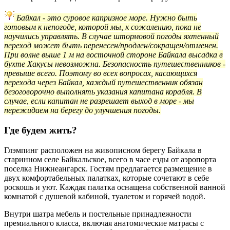
Байкал - это суровое капризное море. Нужно быть
готовым к непогоде, которой мы, к сожалению, пока не
научились управлять. В случае штормовой погоды яхтенный
переход может быть перенесен/продлен/сокращен/отменен.
При волне выше 1 м на восточной стороне Байкала высадка в
бухте Хакусы невозможна. Безопасность путешественников -
превыше всего. Поэтому во всех вопросах, касающихся
перехода через Байкал, каждый путешественник обязан
безоговорочно выполнять указания капитана корабля. В
случае, если капитан не разрешает выход в море - мы
пережидаем на берегу до улучшения погоды.
Где будем жить?
Глэмпинг расположен на живописном берегу Байкала в
старинном селе Байкальское, всего в часе езды от аэропорта
поселка Нижнеангарск. Гостям предлагается размещение в
двух комфортабельных палатках, которые сочетают в себе
роскошь и уют. Каждая палатка оснащена собственной ванной
комнатой с душевой кабиной, туалетом и горячей водой.
Внутри шатра мебель и постельные принадлежности
премиального класса, включая анатомические матрасы с