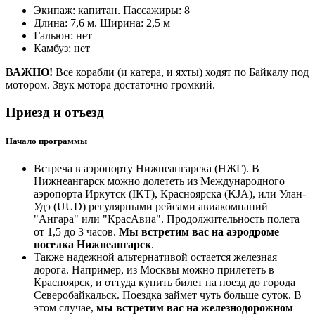
Экипаж: капитан. Пассажиры: 8
Длина: 7,6 м. Ширина: 2,5 м
Гальюн: нет
Камбуз: нет
ВАЖНО!
Все корабли (и катера, и яхты) ходят по Байкалу под
мотором. Звук мотора достаточно громкий.
Приезд и отъезд
Начало программы
Встреча в аэропорту Нижнеангарска (НЖГ). В
Нижнеангарск можно долететь из Международного
аэропорта Иркутск (IKT), Красноярска (KJA), или Улан-
Удэ (UUD) регулярными рейсами авиакомпаний
"Ангара" или "КрасАвиа". Продолжительность полета
от 1,5 до 3 часов.
Мы встретим вас на аэродроме
поселка Нижнеангарск
.
Также надежной альтернативой остается железная
дорога. Например, из Москвы можно прилететь в
Красноярск, и оттуда купить билет на поезд до города
Северобайкальск. Поездка займет чуть больше суток. В
этом случае,
мы встретим вас на железнодорожном