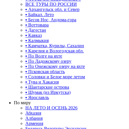
ВСЕ ТУРЫ ПО РОССИИ
▪ Архангельск обл. и Север
▪ Байкал. Лето
▪ Бесов Нос, Андома-гора
▪ Воттовара
▪ Дагестан
▪ Кавказ
▪ Калмыкия
▪ Камчатка, Курилы, Сахалин
▪ Карелия и Вологодская обл.
▪ По Волге на яхте
▪ По Ладожскому озеру
▪ По Онежскому озеру на яхте
▪ Псковская область
▪ Соловки и Белое море летом
▪ Тува и Хакасия
▪ Шантарские острова
▪ Шумак (из Иркутска)
▪ Ярославль
По миру
НА ЛЕТО И ОСЕНЬ 2026
Абхазия
Албания
Армения
Беларусь Велотуры Экскурсии