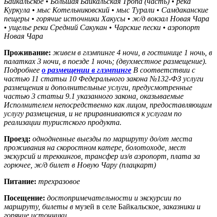
Байкальское • Большая Байкальская Тропа (часть) • река
Куркула • мыс Котельниковский • мыс Турали • Самдаканские
пещеры • горячие источники Хакусы • ж/д вокзал Новая Чара
• ущелье реки Средний Сакукан • Чарские пески • аэропорт
Новая Чара
Проживание:
живем в глэмпинге 4 ночи, в гостинице
1 ночь, в
палатках 3 ночи, в поезде 1 ночь;
(двухместное размещение).
Подробнее
о размещении в глэмпинге
В соответствии с
частью 11 статьи 10 Федерального закона №132-ФЗ услуги
размещения и дополнительные услуги, предусмотренные
частью 3 статьи 9.1 указанного закона, оказываемые
Исполнителем непосредственно как лицом, предоставляющим
услугу размещения, и не приравниваются к услугам по
реализации туристского продукта.
Проезд:
однодневные выезды по маршруту до/от места
проживания на скоростном катере, болотоходе, мест
экскурсий и треккингов, трансфер из/в аэропорт, плата за
горючее, ж/д билет в Новую Чару (плацкарт)
Питание:
трехразовое
Посещение:
достопримечательности и экскурсии по
маршруту, билеты в
музей в селе Байкальское
, заказники и
горячие источники