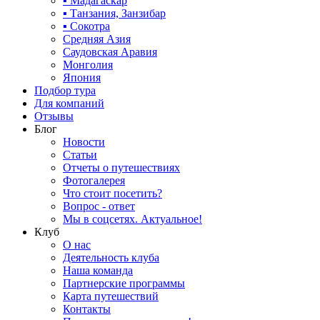
▪ Мадагаскар
▪ Танзания, Занзибар
▪ Сокотра
Средняя Азия
Саудовская Аравия
Монголия
Япония
Подбор тура
Для компаний
Отзывы
Блог
Новости
Статьи
Отчеты о путешествиях
Фотогалерея
Что стоит посетить?
Вопрос - ответ
Мы в соцсетях. Актуальное!
Клуб
О нас
Деятельность клуба
Наша команда
Партнерские программы
Карта путешествий
Контакты