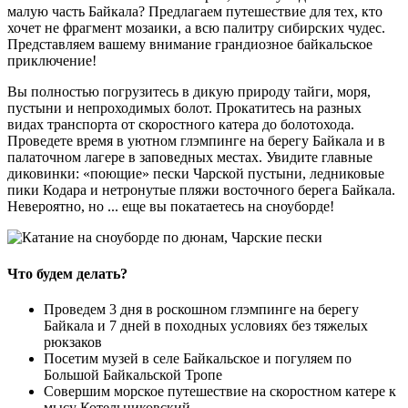
малую часть Байкала? Предлагаем путешествие для тех, кто
хочет не фрагмент мозаики, а всю палитру сибирских чудес.
Представляем вашему внимание грандиозное байкальское
приключение!
Вы полностью погрузитесь в дикую природу тайги, моря,
пустыни и непроходимых болот. Прокатитесь на разных
видах транспорта от скоростного катера до болотохода.
Проведете время в уютном глэмпинге на берегу Байкала и в
палаточном лагере в заповедных местах. Увидите главные
диковинки: «поющие» пески Чарской пустыни, ледниковые
пики Кодара и нетронутые пляжи восточного берега Байкала.
Невероятно, но ... еще вы покатаетесь на сноуборде!
Что будем делать?
Проведем 3 дня в роскошном глэмпинге на берегу
Байкала и 7 дней в походных условиях без тяжелых
рюкзаков
Посетим музей в селе Байкальское и погуляем по
Большой Байкальской Тропе
Совершим морское путешествие на скоростном катере к
мысу Котельниковский