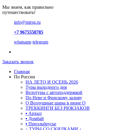
Мы знаем, как правильно
путешествовать!
info@mirsg.ru
+7 9675558785
whatsapp
telegram
Заказать звонок
Главная
По России
НА ЛЕТО И ОСЕНЬ 2026
Туры выходного дня
Велотуры с автоподдержкой
По Неве и Финскому заливу
Ǫ Воздушные шары в июне Ǫ
ТРЕККИНГИ БЕЗ РЮКЗАКОВ
▪ Архыз
▪ Домбай
▪ Приэльбрусье
↓ ТУРЫ СО СКИДКАМИ ↓