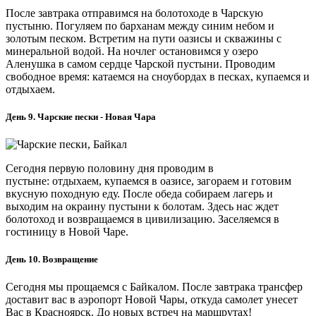
После завтрака отправимся на болотоходе в Чарскую
пустыню. Погуляем по барханам между синим небом и
золотым песком. Встретим на пути оазисы и скважины с
минеральной водой. На ночлег остановимся у озеро
Аленушка в самом сердце Чарской пустыни. Проводим
свободное время: катаемся на сноубордах в песках, купаемся и
отдыхаем.
День 9. Чарские пески - Новая Чара
Сегодня первую половину дня проводим в
пустыне: отдыхаем, купаемся в оазисе, загораем и готовим
вкусную походную еду. После обеда собираем лагерь и
выходим на окраину пустыни к болотам. Здесь нас ждет
болотоход и возвращаемся в цивилизацию. Заселяемся в
гостиницу в Новой Чаре.
День 10. Возвращение
Сегодня мы прощаемся с Байкалом. После завтрака трансфер
доставит вас в аэропорт Новой Чары, откуда самолет унесет
Вас в Красноярск. До новых встреч на маршрутах!