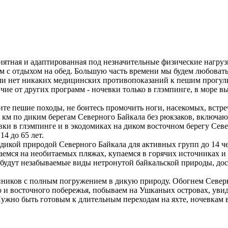
иятная и адаптированная под незначительные физические нагруз
 с отдыхом на обед. Большую часть времени мы будем любовать
Если нет никаких медицинских противопоказаний к пешим прогул
ичие от других программ - ночевки только в глэмпинге, в море 
ите пешие походы, не боитесь промочить ноги, насекомых, встреч
 км по диким берегам Северного Байкала без рюкзаков, включа
чевки в глэмпинге и в экодомиках на диком восточном берегу С
14 до 65 лет.
дикой природой Северного Байкала для активных групп до 14 ч
аемся на необитаемых пляжах, купаемся в горячих источниках и
и будут незабываемые виды нетронутой байкальской природы, дост
ников с полным погружением в дикую природу. Обогнем Северны
 и восточного побережья, побываем на Ушканьих островах, увиди
ужно быть готовым к длительным переходам на яхте, ночевкам в 