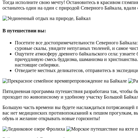
Тогда исполните свою мечту! Остановитесь в красивом глэмпин
останьтесь один на один с природой Северного Байкала, вдал
В путешествии вы:
Посетите все достопримечательности Северного Байкала:
суровые скалы, увидите непуганых тюленей, и самое чисто
Ощутите атмосферу древнего байкальского села: узнаете 
причудливую смесь буддизма, шаманизма и христианства.
настоящие сибиряки.
Отведаете местных деликатесов, отправитесь в экспедици
Пятидневная программа путешествия
разработана так, чтобы б
проходит по живописному и удобному участку Большой Байкаль
Большую часть времени вы будете наслаждаться потрясающей пр
вас нет медицинских противопоказаний к пешим прогулкам, вы 
обувь и желание открывать новые горизонты!