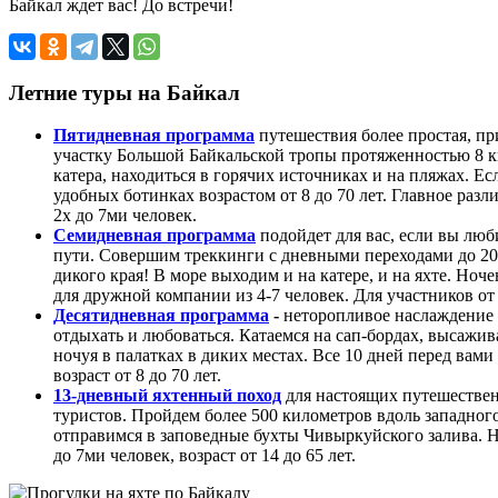
Байкал ждет вас! До встречи!
Летние туры на Байкал
Пятидневная программа
путешествия более простая, пр
участку Большой Байкальской тропы протяженностью 8 км
катера, находиться в горячих источниках и на пляжах. 
удобных ботинках возрастом от 8 до 70 лет. Главное разл
2х до 7ми человек.
Семидневная программа
подойдет для вас, если вы люб
пути. Совершим треккинги с дневными переходами до 20
дикого края! В море выходим и на катере, и на яхте. Но
для дружной компании из 4-7 человек. Для участников от 
Десятидневная программа
-
неторопливое наслаждение 
отдыхать и любоваться. Катаемся на сап-бордах, высажив
ночуя в палатках в диких местах. Все 10 дней перед вам
возраст от 8 до 70 лет.
13-дневный яхтенный поход
для настоящих путешествен
туристов. Пройдем более 500 километров вдоль западного
отправимся в заповедные бухты Чивыркуйского залива. Н
до 7ми человек, возраст от 14 до 65 лет.