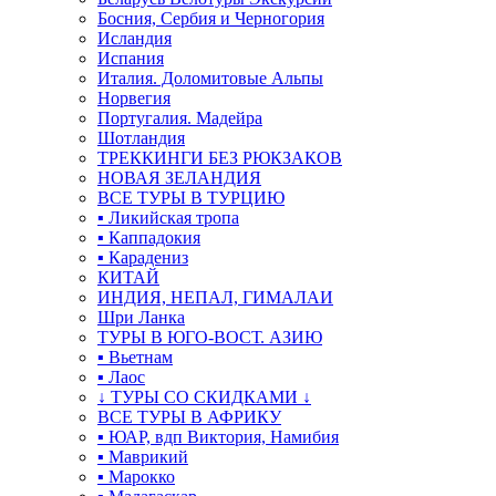
Босния, Сербия и Черногория
Исландия
Испания
Италия. Доломитовые Альпы
Норвегия
Португалия. Мадейра
Шотландия
ТРЕККИНГИ БЕЗ РЮКЗАКОВ
НОВАЯ ЗЕЛАНДИЯ
ВСЕ ТУРЫ В ТУРЦИЮ
▪ Ликийская тропа
▪ Каппадокия
▪ Карадениз
КИТАЙ
ИНДИЯ, НЕПАЛ, ГИМАЛАИ
Шри Ланка
ТУРЫ В ЮГО-ВОСТ. АЗИЮ
▪ Вьетнам
▪ Лаос
↓ ТУРЫ СО СКИДКАМИ ↓
ВСЕ ТУРЫ В АФРИКУ
▪ ЮАР, вдп Виктория, Намибия
▪ Маврикий
▪ Марокко