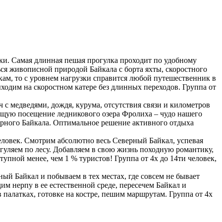
ки. Самая длинная пешая прогулка проходит по удобному
ся живописной природой Байкала с борта яхты, скоростного
кам, то с уровнем нагрузки справится любой путешественник в
выходим на скоростном катере без длинных переходов. Группа от
 с медведями, дождя, курума, отсутствия связи и километров
ющую посещение ледникового озера Фролиха – чудо нашего
еверного Байкала. Оптимальное решение активного отдыха
еловек. Смотрим абсолютно весь Северный Байкал, успевая
 гуляем по лесу. Добавляем в свою жизнь походную романтику,
упной менее, чем 1 % туристов! Группа от 4х до 14ти человек,
й Байкал и побываем в тех местах, где совсем не бывает
м нерпу в ее естественной среде, пересечем Байкал и
палатках, готовке на костре, пешим маршрутам. Группа от 4х