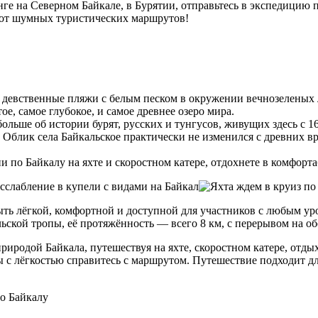
ге на Северном Байкале, в Бурятии, отправьтесь в экспедицию 
и от шумных туристических маршрутов!
 девственные пляжи с белым песком в окружении вечнозеленых 
е, самое глубокое, и самое древнее озеро мира.
больше об истории бурят, русских и тунгусов, живущих здесь с 1
 Облик села Байкальское практически не изменился с древних в
и по Байкалу на яхте и скоростном катере, отдохнете в комфорт
ыть лёгкой, комфортной и доступной для участников с любым у
ской тропы, её протяжённость — всего 8 км, с перерывом на об
иродой Байкала, путешествуя на яхте, скоростном катере, отды
с лёгкостью справитесь с маршрутом. Путешествие подходит для 