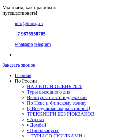
Мы знаем, как правильно
путешествовать!
info@mirsg.ru
+7 9675558785
whatsapp
telegram
Заказать звонок
Главная
По России
НА ЛЕТО И ОСЕНЬ 2026
Туры выходного дня
Велотуры с автоподдержкой
По Неве и Финскому заливу
Ǫ Воздушные шары в июне Ǫ
ТРЕККИНГИ БЕЗ РЮКЗАКОВ
▪ Архыз
▪ Домбай
▪ Приэльбрусье
↓ ТУРЫ СО СКИДКАМИ ↓