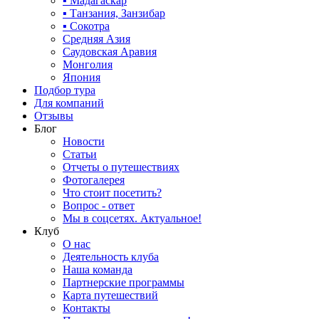
▪ Мадагаскар
▪ Танзания, Занзибар
▪ Сокотра
Средняя Азия
Саудовская Аравия
Монголия
Япония
Подбор тура
Для компаний
Отзывы
Блог
Новости
Статьи
Отчеты о путешествиях
Фотогалерея
Что стоит посетить?
Вопрос - ответ
Мы в соцсетях. Актуальное!
Клуб
О нас
Деятельность клуба
Наша команда
Партнерские программы
Карта путешествий
Контакты