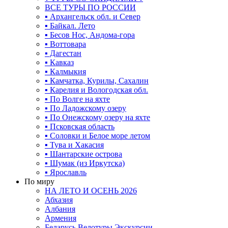
ВСЕ ТУРЫ ПО РОССИИ
▪ Архангельск обл. и Север
▪ Байкал. Лето
▪ Бесов Нос, Андома-гора
▪ Воттовара
▪ Дагестан
▪ Кавказ
▪ Калмыкия
▪ Камчатка, Курилы, Сахалин
▪ Карелия и Вологодская обл.
▪ По Волге на яхте
▪ По Ладожскому озеру
▪ По Онежскому озеру на яхте
▪ Псковская область
▪ Соловки и Белое море летом
▪ Тува и Хакасия
▪ Шантарские острова
▪ Шумак (из Иркутска)
▪ Ярославль
По миру
НА ЛЕТО И ОСЕНЬ 2026
Абхазия
Албания
Армения
Беларусь Велотуры Экскурсии