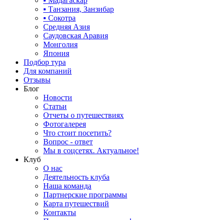
▪ Мадагаскар
▪ Танзания, Занзибар
▪ Сокотра
Средняя Азия
Саудовская Аравия
Монголия
Япония
Подбор тура
Для компаний
Отзывы
Блог
Новости
Статьи
Отчеты о путешествиях
Фотогалерея
Что стоит посетить?
Вопрос - ответ
Мы в соцсетях. Актуальное!
Клуб
О нас
Деятельность клуба
Наша команда
Партнерские программы
Карта путешествий
Контакты