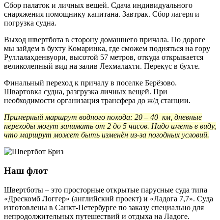
Сбор палаток и личных вещей. Сдача индивидуального
снаряжения помощнику капитана. Завтрак. Сбор лагеря и
погрузка судна.
Выход швертбота в сторону домашнего причала. По дороге
мы зайдем в бухту Комаринка, где сможем подняться на гору
Руллалахденвуори, высотой 57 метров, откуда открывается
великолепный вид на залив Лехмалахти. Перекус в бухте.
Финальный переход к причалу в поселке Берёзово.
Швартовка судна, разгрузка личных вещей. При
необходимости организация трансфера до ж/д станции.
Примерный маршрут водного похода: 20 – 40 км, дневные
переходы могут занимать от 2 до 5 часов. Надо иметь в виду,
что маршрут может быть изменён из-за погодных условий.
Наш флот
Швертботы – это просторные открытые парусные суда типа
«Дрескомб Логгер» (английский проект) и «Ладога 7,7». Суда
изготовлены в Санкт-Петербурге по заказу специально для
непродолжительных путешествий и отдыха на Ладоге.