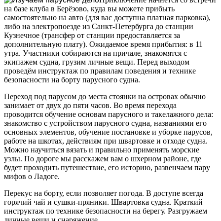
на базе клуба в Берёзово, куда вы можете прибыть
самостоятельно на авто (для вас доступна платная парковка),
либо на электропоезде из Санкт-Петербурга до станции
Кузнечное (трансфер от станции предоставляется за
дополнительную плату). Ожидаемое время прибытия: в 11
утра. Участники собираются на причале, знакомятся с
экипажем судна, грузим личные вещи. Перед выходом
проведём инструктаж по правилам поведения и технике
безопасности на борту парусного судна.
Переход под парусом до места стоянки на островах обычно
занимает от двух до пяти часов. Во время перехода
проводится обучение основам парусного и такелажного дела:
знакомство с устройством парусного судна, названиями его
основных элементов, обучение постановке и уборке парусов,
работе на шкотах, действиям при швартовке и отходе судна.
Можно научиться вязать и правильно применять морские
узлы. По дороге мы расскажем вам о шхерном районе, где
будет проходить путешествие, его историю, развенчаем пару
мифов о Ладоге.
Перекус на борту, если позволяет погода. В доступе всегда
горячий чай и сушки-пряники. Швартовка судна. Краткий
инструктаж по технике безопасности на берегу. Разгружаем
личные вещи и снаряжение.