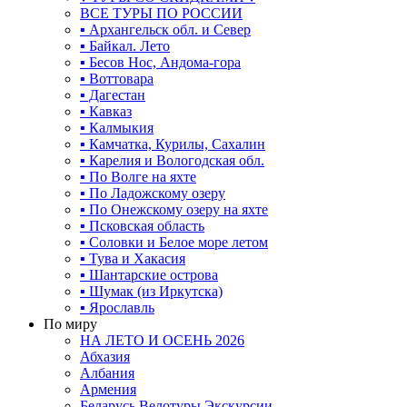
ВСЕ ТУРЫ ПО РОССИИ
▪ Архангельск обл. и Север
▪ Байкал. Лето
▪ Бесов Нос, Андома-гора
▪ Воттовара
▪ Дагестан
▪ Кавказ
▪ Калмыкия
▪ Камчатка, Курилы, Сахалин
▪ Карелия и Вологодская обл.
▪ По Волге на яхте
▪ По Ладожскому озеру
▪ По Онежскому озеру на яхте
▪ Псковская область
▪ Соловки и Белое море летом
▪ Тува и Хакасия
▪ Шантарские острова
▪ Шумак (из Иркутска)
▪ Ярославль
По миру
НА ЛЕТО И ОСЕНЬ 2026
Абхазия
Албания
Армения
Беларусь Велотуры Экскурсии