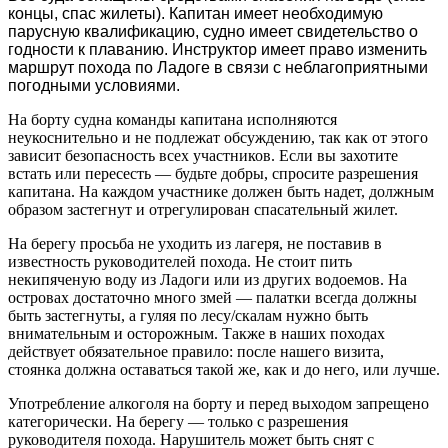
концы, спас жилеты). Капитан имеет необходимую
парусную квалификацию, судно имеет свидетельство о
годности к плаванию. Инструктор имеет право изменить
маршрут похода по Ладоге в связи с неблагоприятными
погодными условиями.
На борту судна команды капитана исполняются
неукоснительно и не подлежат обсуждению, так как от этого
зависит безопасность всех участников. Если вы захотите
встать или пересесть — будьте добры, спросите разрешения
капитана. На каждом участнике должен быть надет, должным
образом застегнут и отрегулирован спасательный жилет.
На берегу просьба не уходить из лагеря, не поставив в
известность руководителей похода. Не стоит пить
некипяченую воду из Ладоги или из других водоемов. На
островах достаточно много змей — палатки всегда должны
быть застегнуты, а гуляя по лесу/скалам нужно быть
внимательным и осторожным. Также в наших походах
действует обязательное правило: после нашего визита,
стоянка должна оставаться такой же, как и до него, или лучше.
Употребление алкоголя на борту и перед выходом запрещено
категорически. На берегу — только с разрешения
руководителя похода. Нарушитель может быть снят с