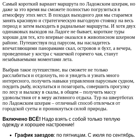
Самый короткий вариант маршрута по Ладожским шхерам, но
даже за это время вы сможете полностью погрузиться в
атмосферу этих мест. В походах выходного дня мы стараемся
занять красивую и стратегическую выгодную стоянку на весь
период и затем выходить в радиальные маршруты. И хотя двух
одинаковых выходов на Ладоге не бывает, короткие туры
хороши для тех, кто впервые оказался в живописном шхерном
районе. Путешествуя под парусом, вы насладитесь
впечатляющими панорамами скал, островов и бухт, а вечера,
проведенные у костра с чашечкой горячего чая, станут
незабываемыми моментами лета.
Выбрав такое путешествие, вы сможете не только
расслабиться и отдохнуть, но и увидеть и узнать много
интересного, получить навыки управления парусным судном,
поудить рыбу, искупаться и позагорать, совершить прогулку
по лесу и вылазку в скалы, в общем – получить массу
удовольствия от в меру активного отдыха. Тур на швертботах
по Ладожским шхерам – отличный способ отвлечься от
городской суеты и проникнуться силой природы.
Включено ВСЁ!
Надо взять с собой только теплую
одежду и хорошее настроение!
График заездов
: по пятницам. С июля по сентябрь.