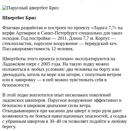
Швертбот Бриз
Флагман разработан и построен по проекту «Ладога 7,7» на
верфи Артмарин в Санкт-Петербурге специально для таких
походов. Год постройки — 2011. Длина 7,7 м. Корпус —
стеклопластик, парусное вооружение — бермудский кеч.
Пассажировместимость 12 человек.
Швертботы этого проекта успешно эксплуатируются на
Ладожском озере с 2005 года. На такую лодку можно
положиться в любых условиях: два человека на борту или
двенадцать, штиль на море или шторм, с попутным ветром
или в лавировку — в ней можно чувствовать себя в
безопасности.
В этой лодке воплотился опыт нескольких поколений
ладожских шкиперов. Парусное вооружение эффективно и
безопасно в широком диапазоне силы ветра.
Откидывающиеся при касании дна шверт и перо руля дают
возможность не бояться навигационных опасностей, а осадка
с убранным швертом в 30–40 см позволяет подойти к любому
берегу.