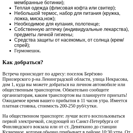
мембранные ботинки)
;
Теплая одежда (флисовая кофта или свитер)
;
Небольшой термос, набор для питания (кружка,
ложка, миска,нож)
;
Необходимое для купания, полотенце
;
Собственную аптечку (индивидуальные лекарства),
предметы личной гигиены
;
Средства защиты от насекомых, от солнца (крем/
спрей)
;
Гермомешок.
Как добраться?
Встреча происходит по адресу: поселок Берёзово
Приозерского р-на Ленинградской области, улица Некрасова,
дом 1, куда вы можете добраться на личном автомобиле или
общественным транспортом. Обязательно сообщите
организаторам, каким транспортом вы планируете приехать!
Ожидаемое время вашего прибытия в 11 часов утра. Имеется
платная стоянка, стоимость 200-250 руб/сутки.
На общественном транспорте: лучше всего воспользоваться
первой электричкой, следующей из Санкт-Петербурга от
Финляндского вокзала или от ст. Девяткино до станции
Кузнечное, которая обычно прибывает в районе 10:30 утра. От