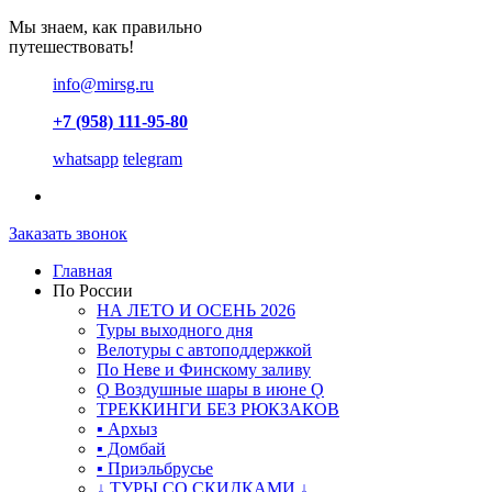
Мы знаем, как правильно
путешествовать!
info@mirsg.ru
+7 (958) 111-95-80
whatsapp
telegram
Заказать звонок
Главная
По России
НА ЛЕТО И ОСЕНЬ 2026
Туры выходного дня
Велотуры с автоподдержкой
По Неве и Финскому заливу
Ǫ Воздушные шары в июне Ǫ
ТРЕККИНГИ БЕЗ РЮКЗАКОВ
▪ Архыз
▪ Домбай
▪ Приэльбрусье
↓ ТУРЫ СО СКИДКАМИ ↓