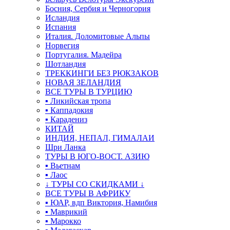
Босния, Сербия и Черногория
Исландия
Испания
Италия. Доломитовые Альпы
Норвегия
Португалия. Мадейра
Шотландия
ТРЕККИНГИ БЕЗ РЮКЗАКОВ
НОВАЯ ЗЕЛАНДИЯ
ВСЕ ТУРЫ В ТУРЦИЮ
▪ Ликийская тропа
▪ Каппадокия
▪ Карадениз
КИТАЙ
ИНДИЯ, НЕПАЛ, ГИМАЛАИ
Шри Ланка
ТУРЫ В ЮГО-ВОСТ. АЗИЮ
▪ Вьетнам
▪ Лаос
↓ ТУРЫ СО СКИДКАМИ ↓
ВСЕ ТУРЫ В АФРИКУ
▪ ЮАР, вдп Виктория, Намибия
▪ Маврикий
▪ Марокко