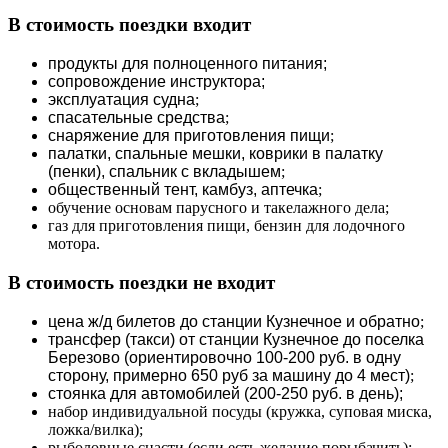
В стоимость поездки входит
продукты для полноценного питания;
сопровождение инструктора;
эксплуатация судна
;
спасательные средства
;
снаряжение для приготовления пищи
;
палатки, спальные мешки, коврики в палатку
(пенки), спальник с вкладышем
;
общественный тент, камбуз, аптечка
;
обучение основам парусного и такелажного дела;
газ для приготовления пищи, бензин для лодочного
мотора.
В стоимость поездки не входит
цена ж/д билетов до станции Кузнечное и обратно
;
трансфер (такси) от станции Кузнечное до поселка
Березово (ориентировочно 100-200 руб. в одну
сторону, примерно 650 руб за машину до 4 мест)
;
стоянка для автомобилей (200-250 руб. в день);
набор индивидуальной посуды (кружка, суповая миска,
ложка/вилка);
рыболовные снасти (если есть желание порыбачить);