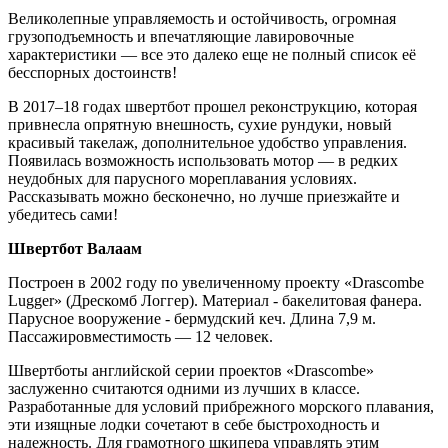
Великолепные управляемость и остойчивость, огромная
грузоподъемность и впечатляющие лавировочные
характеристики — все это далеко еще не полный список её
бесспорных достоинств!
В 2017–18 годах швертбот прошел реконструкцию, которая
привнесла опрятную внешность, сухие рундуки, новый
красивый такелаж, дополнительное удобство управления.
Появилась возможность использовать мотор — в редких
неудобных для парусного мореплавания условиях.
Рассказывать можно бесконечно, но лучше приезжайте и
убедитесь сами!
Швертбот Валаам
Построен в 2002 году по увеличенному проекту «Drascombe
Lugger» (Дрескомб Логгер). Материал - бакелитовая фанера.
Парусное вооружение - бермудский кеч. Длина 7,9 м.
Пассажировместимость — 12 человек.
Швертботы английской серии проектов «Drascombe»
заслуженно считаются одними из лучших в классе.
Разработанные для условий прибрежного морского плавания,
эти изящные лодки сочетают в себе быстроходность и
надежность. Для грамотного шкипера управлять этим