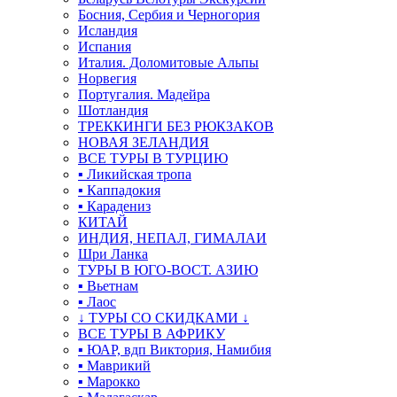
Босния, Сербия и Черногория
Исландия
Испания
Италия. Доломитовые Альпы
Норвегия
Португалия. Мадейра
Шотландия
ТРЕККИНГИ БЕЗ РЮКЗАКОВ
НОВАЯ ЗЕЛАНДИЯ
ВСЕ ТУРЫ В ТУРЦИЮ
▪ Ликийская тропа
▪ Каппадокия
▪ Карадениз
КИТАЙ
ИНДИЯ, НЕПАЛ, ГИМАЛАИ
Шри Ланка
ТУРЫ В ЮГО-ВОСТ. АЗИЮ
▪ Вьетнам
▪ Лаос
↓ ТУРЫ СО СКИДКАМИ ↓
ВСЕ ТУРЫ В АФРИКУ
▪ ЮАР, вдп Виктория, Намибия
▪ Маврикий
▪ Марокко