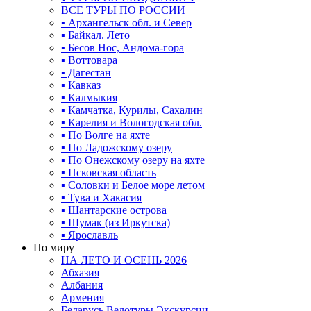
ВСЕ ТУРЫ ПО РОССИИ
▪ Архангельск обл. и Север
▪ Байкал. Лето
▪ Бесов Нос, Андома-гора
▪ Воттовара
▪ Дагестан
▪ Кавказ
▪ Калмыкия
▪ Камчатка, Курилы, Сахалин
▪ Карелия и Вологодская обл.
▪ По Волге на яхте
▪ По Ладожскому озеру
▪ По Онежскому озеру на яхте
▪ Псковская область
▪ Соловки и Белое море летом
▪ Тува и Хакасия
▪ Шантарские острова
▪ Шумак (из Иркутска)
▪ Ярославль
По миру
НА ЛЕТО И ОСЕНЬ 2026
Абхазия
Албания
Армения
Беларусь Велотуры Экскурсии