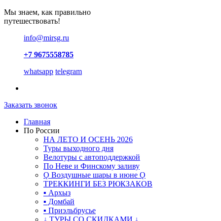
Мы знаем, как правильно
путешествовать!
info@mirsg.ru
+7 9675558785
whatsapp
telegram
Заказать звонок
Главная
По России
НА ЛЕТО И ОСЕНЬ 2026
Туры выходного дня
Велотуры с автоподдержкой
По Неве и Финскому заливу
Ǫ Воздушные шары в июне Ǫ
ТРЕККИНГИ БЕЗ РЮКЗАКОВ
▪ Архыз
▪ Домбай
▪ Приэльбрусье
↓ ТУРЫ СО СКИДКАМИ ↓